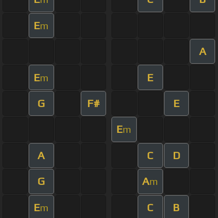
E
m
A
E
E
m
G
F#
E
E
m
A
C
D
G
A
m
E
C
B
m