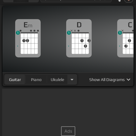
E
D
C
m
1
1
1
1
2
1
2
2
3
3
Guitar
Piano
Ukulele
Show
All Diagrams