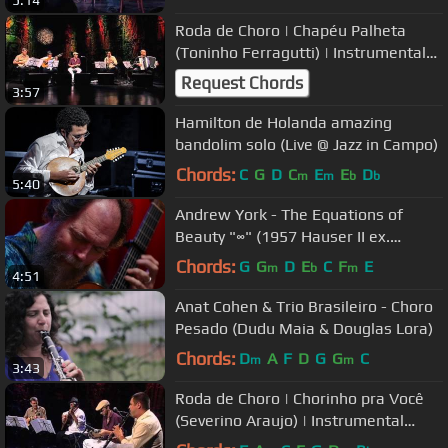
5:14
Roda de Choro | Chapéu Palheta
(Toninho Ferragutti) | Instrumental
SESC Brasil
Request Chords
3:57
Hamilton de Holanda amazing
bandolim solo (Live @ Jazz in Campo)
Chords:
C
G
D
C
E
E
D
m
m
b
b
5:40
Andrew York - The Equations of
Beauty "∞" (1957 Hauser II ex.
Bream)
Chords:
G
G
D
E
C
F
E
m
b
m
4:51
Anat Cohen & Trio Brasileiro - Choro
Pesado (Dudu Maia & Douglas Lora)
Chords:
D
A
F
D
G
G
C
m
m
3:43
Roda de Choro | Chorinho pra Você
(Severino Araujo) | Instrumental
SESC Brasil