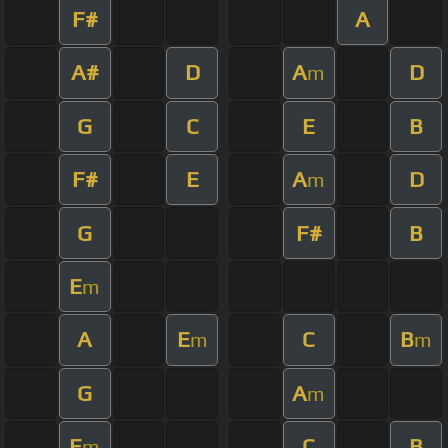
F#
A
A#
D
A
D
m
G
C
E
B
F#
E
A
D
m
G
F#
B
E
m
A
E
C
B
m
m
G
A
m
E
C
B
m