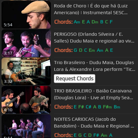
Roda de Choro | É do que há (Luiz
Americano) | Instrumental SESC
Brasil
Chords:
A
E
A
D
B
C
F
m
m
5:54
PERIGOSO (Orlando Silveira / E.
Salles) Dudu Maia e regional ao vivo
no Clube do Choro
Chords:
G
D
C
E
A
A
E
m
m
3:17
Trio Brasileiro - Dudu Maia, Douglas
Lora & Alexandre Lora perform "Tico
- Tico"
Request Chords
3:32
TRIO BRASILEIRO - Baião Caraivana
(Douglas Lora) - Live at Empty Sea
Studios
Chords:
E
F#
C#
A
B
F#
B
m
m
4:10
NOITES CARIOCAS (Jacob do
Bandolim) - Dudu Maia e Regional ao
vivo no Clube do Choro
Chords:
E
G
C
D
F#
A
A
m