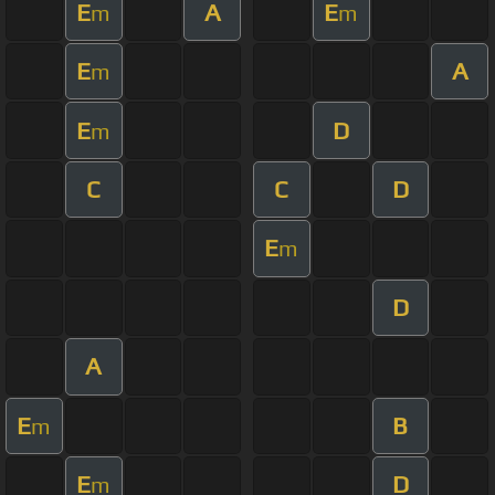
E
A
E
m
m
E
A
m
E
D
m
C
C
D
E
m
D
A
E
B
m
E
D
m