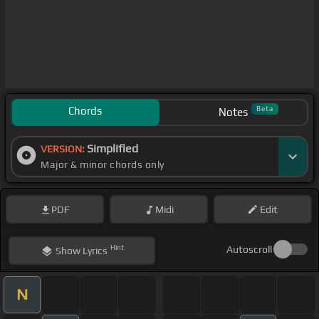
Chords
Beta
Notes
Simplified
VERSION:
Major & minor chords only
PDF
Midi
Edit
Hint
Autoscroll
Show
Lyrics
N