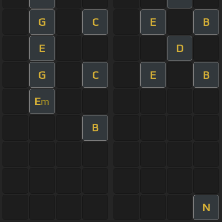
G
C
E
B
E
D
G
C
E
B
E
m
B
N