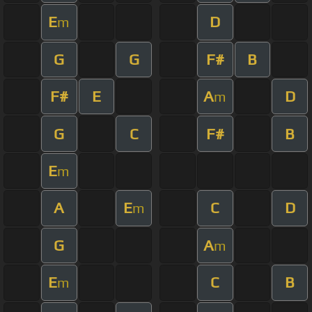
E
D
m
G
G
F#
B
F#
E
A
D
m
G
C
F#
B
E
m
A
E
C
D
m
G
A
m
E
C
B
m