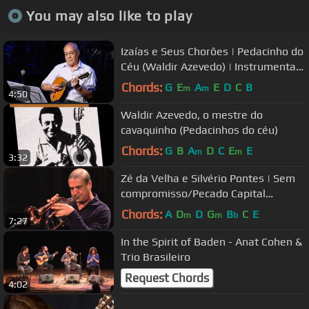
You may also like to play
Izaías e Seus Chorões | Pedacinho do
Céu (Waldir Azevedo) | Instrumental
Sesc Brasil
Chords:
G
E
A
E
D
C
B
m
m
4:50
Waldir Azevedo, o mestre do
cavaquinho (Pedacinhos do céu)
Chords:
G
B
A
D
C
E
E
m
m
3:32
Zé da Velha e Silvério Pontes | Sem
compromisso/Pecado Capital
(Geraldo Pereira / Paulinho da Viola)
Chords:
A
D
D
G
B
C
E
m
m
b
7:27
In the Spirit of Baden - Anat Cohen &
Trio Brasileiro
Request Chords
4:02