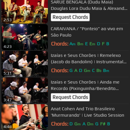
SARUE BENGALA (Dudu Maia)
Douglas Lora Dudu Maia & Alexandre
Lora
Request Chords
2:53
CARAIVANA / "Ponteio" ao vivo em
São Paulo
Chords:
A
B
E
E
D
F
B
m
m
m
4:23
Izaías e Seus Chorões | Remelexo
(Jacob do Bandolim) | Instrumental
Sesc Brasil
Chords:
G
A
D
G
C
B
B
m
b
m
5:31
Izaías e Seus Chorões | Ainda me
Recordo (Pixinguinha/Benedito
Lacerda) | Instrumental Sesc Brasil
Request Chords
3:47
Anat Cohen And Trio Brasileiro
'Murmurando' | Live Studio Session
Chords:
D
G
A
D
G
F#
B
m
m
4:46