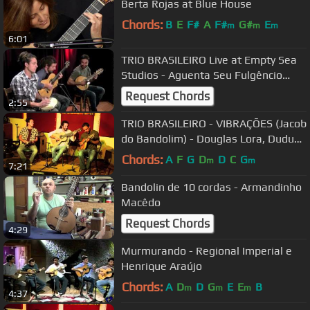
Berta Rojas at Blue House
Chords:
B
E
F#
A
F#
G#
E
m
m
m
6:01
TRIO BRASILEIRO Live at Empty Sea
Studios - Aguenta Seu Fulgêncio
(Jacob do Bandolim)
Request Chords
2:55
TRIO BRASILEIRO - VIBRAÇÕES (Jacob
do Bandolim) - Douglas Lora, Dudu
Maia & Alexandre Lora
Chords:
A
F
G
D
D
C
G
m
m
7:21
Bandolin de 10 cordas - Armandinho
Macêdo
Request Chords
4:29
Murmurando - Regional Imperial e
Henrique Araújo
Chords:
A
D
D
G
E
E
B
m
m
m
4:37