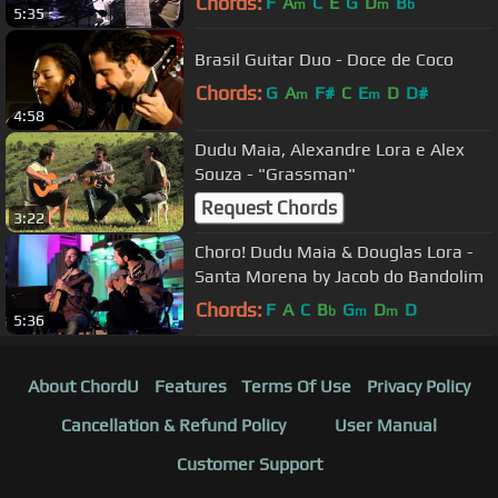
Chords:
F
A
C
E
G
D
B
m
m
b
5:35
Brasil Guitar Duo - Doce de Coco
Chords:
G
A
F#
C
E
D
D#
m
m
4:58
Dudu Maia, Alexandre Lora e Alex
Souza - "Grassman"
Request Chords
3:22
Choro! Dudu Maia & Douglas Lora -
Santa Morena by Jacob do Bandolim
Chords:
F
A
C
B
G
D
D
b
m
m
5:36
About ChordU
Features
Terms Of Use
Privacy Policy
Cancellation & Refund Policy
User Manual
Customer Support