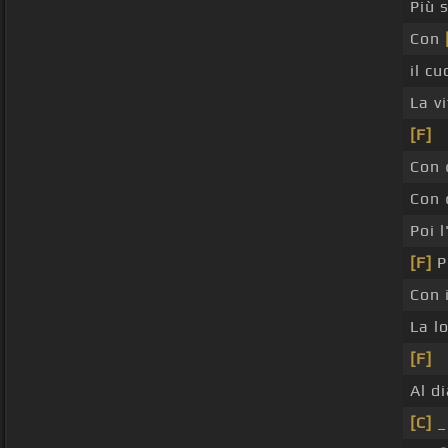
Più s
Con
il c
La v
[F]
Con 
Con 
Poi 
[F]
P
Con 
La l
[F]
Al d
[C]
_