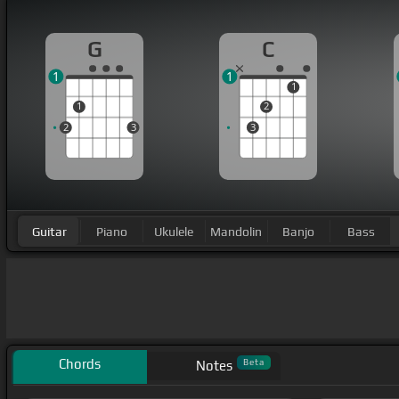
G
C
1
1
1
1
2
2
3
3
Guitar
Piano
Ukulele
Mandolin
Banjo
Bass
Chords
Beta
Notes