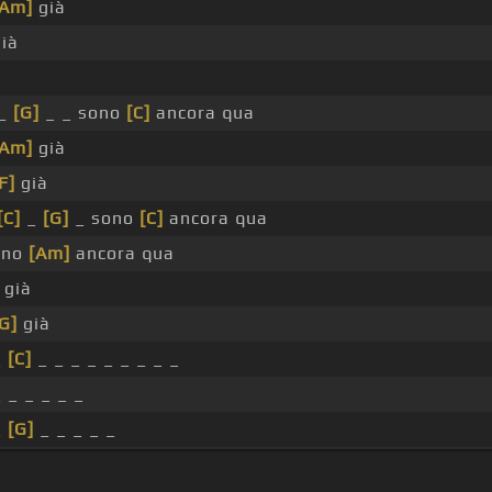
[Am]
già
già
 _
[G]
_ _ sono
[C]
ancora qua
[Am]
già
F]
già
[C]
_
[G]
_ sono
[C]
ancora qua
ono
[Am]
ancora qua
già
G]
già
_
[C]
_ _ _ _ _ _ _ _ _
_ _ _ _ _ _
_
[G]
_ _ _ _ _