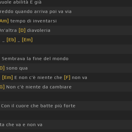
vuole abilità E già
 freddo quando arriva poi va via
[Am]
tempo di inventarsi
Un'altra
[D]
diavoleria
_ _
[Eb]
_
[Em]
à
 Sembrava la fine del mondo
D]
sono qua
_
[Em]
E non c'è niente che
[F]
non va
G]
Non c'è niente da cambiare
Con il cuore che batte più forte
ita che va e non va