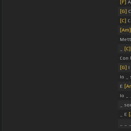
[F]
A
[G]
C
[C]
C
[Am]
Mett
_
[C]
Con 
[G]
I
Io _
E
[A
Io _
_ s
_ E
_ _ 