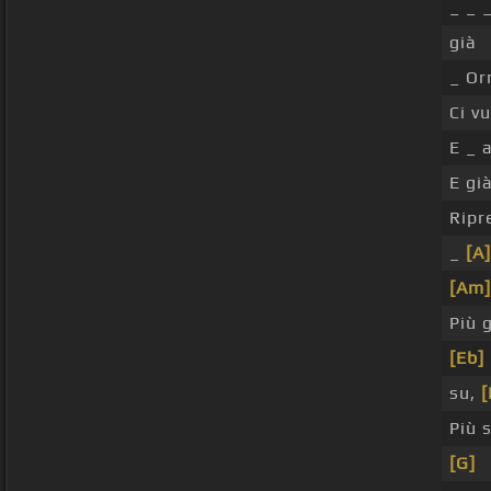
_ _ 
già
_ Or
Ci v
E _ 
E gi
Ripr
_
[A]
[Am]
Più g
[Eb]
su,
[
Più 
[G]