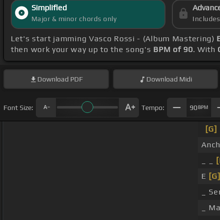
Simplified
Advanc
Major & minor chords only
Include
Let's start jamming Vasco Rossi - (Album Mastering)
then work your way up to the song's
BPM of 90
. With
Download
PDF
Download
Midi
Font Size:
Tempo:
90
BPM
[G]
Anch
_ _
[
E
[G
_ Se
_ Ma