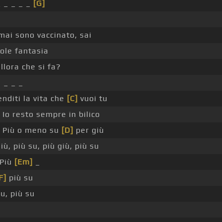
_ _ _ _ _
[G]
mai sono vaccinato, sai
uole fantasia
allora che si fa?
à _ _ _
enditi la vita che
[C]
vuoi tu
Io resto sempre in bilico
Più o meno su
[D]
per giù
iù, più su, più giù, più su
Più
[Em]
_
F]
più su
su, più su