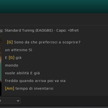
g:
Standard Tuning (EADGBE)
Capo:
+0
fret
[G]
Sono da che preferisci a scoprire?
un attesino Sì
E
[G]
già
mondo
vuole abilità E già
freddo quando arriva poi va via
[Am]
tempo di inventarsi
'altra
[D]
diavoleria