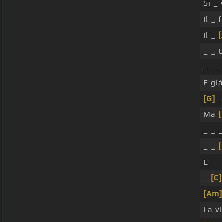
Si _ 
Il _
Il _
_ _ 
_ _ 
E gi
[G]
_
Ma
[
_ _ 
_ _
[
E
_
[C]
[Am]
La v