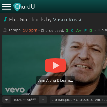
C
U
hord
Eh...Già Chords by
Vasco Rossi
90
bpm
Tempo:
Tunin
Chords used:
G
C
A
F
D
m
Jam Along & Learn...
100
➙
90
BPM
%