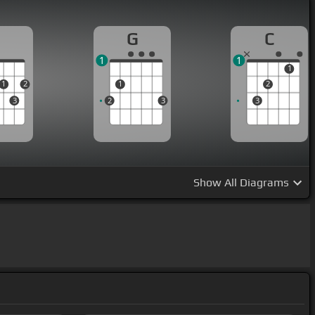
D
G
C
1
1
1
1
2
1
2
3
2
3
3
Show
All Diagrams