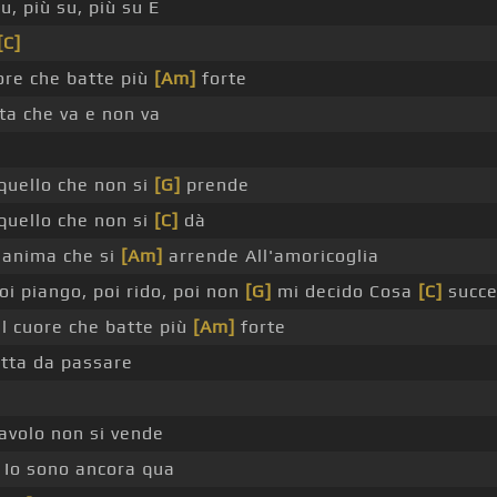
u, più su, più su E
[C]
uore che batte più
[Am]
forte
ita che va e non va
quello che non si
[G]
prende
quello che non si
[C]
dà
l'anima che si
[Am]
arrende All'amoricoglia
oi piango, poi rido, poi non
[G]
mi decido Cosa
[C]
succe
il cuore che batte più
[Am]
forte
otta da passare
iavolo non si vende
 Io sono ancora qua