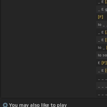
_ E
_ E 
[F]
Io _
_ E
_ E
[
Io _
Io s
E
[F]
_ E
[
_ _ 
_ _ 
_ _ 
You may also like to play