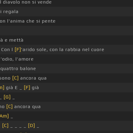
l diavolo non si vende
i regala
on l'anima che si pente
à e mettà
Con l
[F]
'arido sole, con la rabbia nel cuore
l'odio, l'amore
 quattro balone
 sono
[C]
ancora qua
m]
già E _
[F]
già
 _
[G]
_
ono
[C]
ancora qua
[Am]
_
_
[C]
_ _ _ _
[D]
_