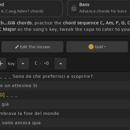
ed
Bass
s 6,7,aug,hdim7 chords
Advance chords for bass
Eh...Già chords
, practice the
chord sequence C, Am, F, G, C
C Major
as the song's key, tweak the capo to cater to your
Edit
This Version
Gold
.
C
+0
Key:
_ _ _ Sono da che preferisci a scoprire?
e un attesino Sì
D]
_ _ _
]
già
mbrava la fine del mondo
 sono ancora qua