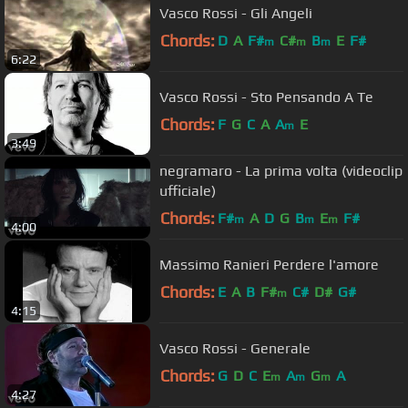
Vasco Rossi - Gli Angeli
Chords:
D
A
F#
C#
B
E
F#
m
m
m
6:22
Vasco Rossi - Sto Pensando A Te
Chords:
F
G
C
A
A
E
m
3:49
negramaro - La prima volta (videoclip
ufficiale)
Chords:
F#
A
D
G
B
E
F#
m
m
m
4:00
Massimo Ranieri Perdere l'amore
Chords:
E
A
B
F#
C#
D#
G#
m
4:15
Vasco Rossi - Generale
Chords:
G
D
C
E
A
G
A
m
m
m
4:27