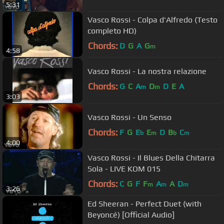
5:31
Vasco Rossi - Colpa d'Alfredo (Testo
completo HD)
Chords:
D
G
A
G
m
4:58
Vasco Rossi - La nostra relazione
Chords:
G
C
A
D
D
E
A
m
m
3:03
Vasco Rossi - Un Senso
Chords:
F
G
E
E
D
B
C
b
m
b
m
4:00
Vasco Rossi - Il Blues Della Chitarra
Sola - LIVE KOM 015
Chords:
C
G
F
F
A
A
D
m
m
m
3:26
Ed Sheeran - Perfect Duet (with
Beyoncé) [Official Audio]