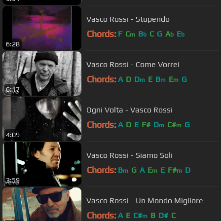
Vasco Rossi - Stupendo
Chords:
F
C
B
C
G
A
E
m
b
b
b
6:28
Vasco Rossi - Come Vorrei
Chords:
A
D
D
E
B
E
G
m
m
m
6:17
Ogni Volta - Vasco Rossi
Chords:
A
D
E
F#
D
C#
G
m
m
4:09
Vasco Rossi - Siamo Soli
Chords:
B
G
A
E
E
F#
D
m
m
m
3:59
Vasco Rossi - Un Mondo Migliore
Chords:
A
E
C#
B
D#
C
m