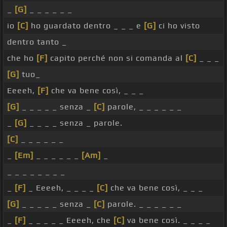
_
[G]
_ _ _ _ _ _
io
[C]
ho guardato dentro _ _ _ e
[G]
ci ho visto
dentro tanto _
che ho
[F]
capito perché non si comanda al
[C]
_ _ _
[G]
tuo_
Eeeeh,
[F]
che va bene così, _ _ _
[G]
_ _ _ _ _ senza _
[C]
parole, _ _ _ _ _ _
_
[G]
_ _ _ _ senza _ parole.
[C]
_ _ _ _ _ _
_
[Em]
_ _ _ _ _ _
[Am]
_
_ _ _ _ _ _ _ _
_
[F]
_ Eeeeh, _ _ _ _
[C]
che va bene così, _ _ _
[G]
_ _ _ _ _ senza _
[C]
parole. _ _ _ _ _ _
_
[F]
_ _ _ _ _ Eeeeh, che
[C]
va bene così. _ _ _ _