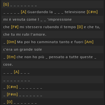
[G]
_ _ _ _ _ _ _ _
_ _ _ _ _
[A]
Guardando la _ _ _ televisione
[C#m]
mi è venuta come l _ _ 'impressione
che
[F#]
mi stessero rubando il tempo
[D]
e che tu,
che tu mi rubi l'amore.
_
[Dm]
Ma poi ho camminato tanto e fuori
[Am]
c'era un grande sole
_
[Em]
che non ho più _ pensato a tutte queste _
cose.
_ _ _
[A]
_ _ _
_ _ _ _ _ _ _ _
_
[C#m]
_ _ _ _ _ _ _
_
[F#m]
_ _ _ _ _ _ _
_
[D]
_ _ _ _ _ _ _