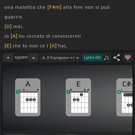
una malattia che
[F#m]
alla fine non si può
guarire,
[D]
mai.
Io
[A]
ho cercato di convincermi
[E]
che tu non ce l
[A]
'hai,
[E]
Lyrics
On
160
BPM
io
[A]
ho guardato dentro casa tua e
[C#m]
ho
capito che era una follia
A
E
C#
[F#m]
avere pensato che fossi soltanto
[D]
mia.
1
1
4
1
1
1
1
2
3
2
3
3
4