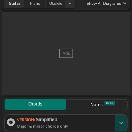
Guitar
Piano
Ukulele
Show
All Diagrams
Chords
Beta
Notes
Simplified
VERSION:
Major & minor chords only