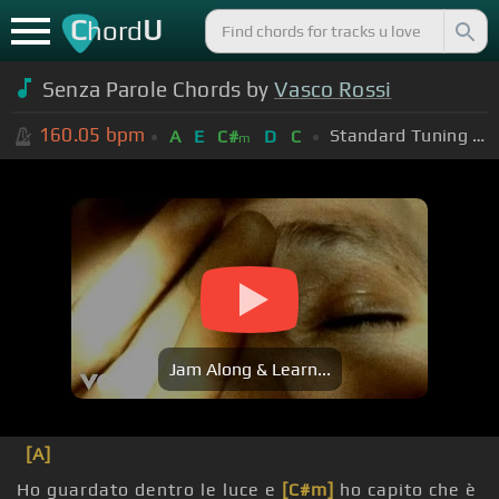
C
U
hord
Senza Parole Chords by
Vasco Rossi
160.05
bpm
Standard Tuning (EADGBE)
A
E
C#
D
C
m
Jam Along & Learn...
[A]
Ho guardato dentro le luce e
[C#m]
ho capito che è