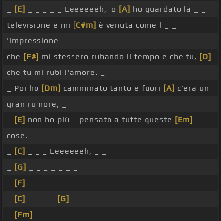
_
[E]
_ _ _ _ _ Eeeeeeeh, io
[A]
ho guardato la _ _
televisione e mi
[C#m]
è venuta come l _ _
'impressione
che
[F#]
mi stessero rubando il tempo e che tu,
[D]
che tu mi rubi l'amore. _
_ Poi ho
[Dm]
camminato tanto e fuori
[A]
c'era un
gran rumore, _
_
[E]
non ho più _ pensato a tutte queste
[Em]
_ _
cose. _
_
[C]
_ _ _ Eeeeeeeh, _ _
_
[G]
_ _ _ _ _ _ _
_
[F]
_ _ _ _ _ _ _
_
[C]
_ _ _ _
[G]
_ _ _
_
[Fm]
_ _ _ _ _ _ _