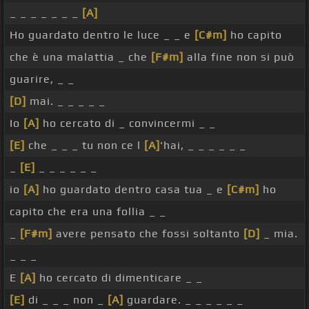
_ _ _ _ _ _ _
[A]
Ho guardato dentro le luce _ _ e
[C#m]
ho capito
che è una malattia _ che
[F#m]
alla fine non si può
guarire, _ _
[D]
mai. _ _ _ _ _
Io
[A]
ho cercato di _ convincermi _ _
[E]
che _ _ _ tu non ce l
[A]
'hai, _ _ _ _ _ _
_
[E]
_ _ _ _ _ _
io
[A]
ho guardato dentro casa tua _ e
[C#m]
ho
capito che era una follia _ _
_
[F#m]
avere pensato che fossi soltanto
[D]
_ mia.
_ _ _
E
[A]
ho cercato di dimenticare _ _
[E]
di _ _ _ non _
[A]
guardare. _ _ _ _ _ _