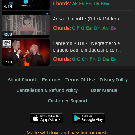
Chords:
A
E
F
D
B
b
b
m
b
bm
4:19
Arisa - La notte (Official Video)
Chords:
C
F
G
E
D
A
B
m
m
m
b
4:00
Sanremo 2018 - I Negramaro e
Claudio Baglioni duettano con
“Poster”
Chords:
G
C
C
F
D
D
E
m
m
m
b
7:10
About ChordU
Features
Terms Of Use
Privacy Policy
Cancellation & Refund Policy
User Manual
Customer Support
Made with love and passion for music