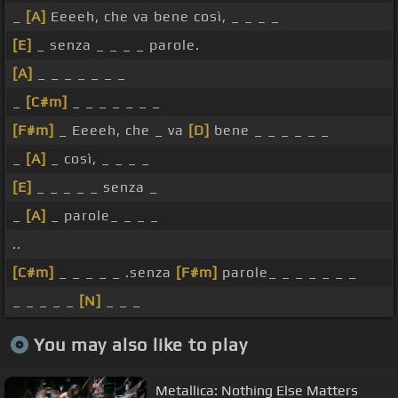
_
[A]
Eeeeh, che va bene così, _ _ _ _
[E]
_ senza _ _ _ _ parole.
[A]
_ _ _ _ _ _ _
_
[C#m]
_ _ _ _ _ _ _
[F#m]
_ Eeeeh, che _ va
[D]
bene _ _ _ _ _ _
_
[A]
_ così, _ _ _ _
[E]
_ _ _ _ _ senza _
_
[A]
_ parole_ _ _ _
..
[C#m]
_ _ _ _ _ .senza
[F#m]
parole_ _ _ _ _ _ _
_ _ _ _ _
[N]
_ _ _
You may also like to play
Metallica: Nothing Else Matters