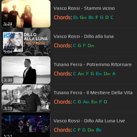
Vasco Rossi - Stammi vicino
Chords:
E
G
B
F
G
D
C
b
m
b
5:24
Vasco Rossi - Dillo alla luna
Chords:
C
G
F
D
m
5:04
Tiziano Ferro - Potremmo Ritornare
Chords:
C
A
F
G
E
D
A
m
m
m
3:30
Tiziano Ferro - Il Mestiere Della Vita
Chords:
C
G
A
E
F
D
m
m
3:19
Vasco Rossi - Dillo Alla Luna Live
Chords:
C
F
G
D
B
m
b
5:51