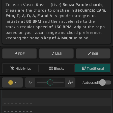
To learn Vasco Rossi - (Live)
Senza Parole chords
,
these are the chords to practise in
sequence: C#m,
F#m, D, A, D, A, E and A
. A good strategy is to
initiate at
80 BPM
and then accelerate to the
track's regular
speed of 160 BPM
. Adjust the capo
based on your vocal range and chord preference,
keeping the song's
key of A Major
in mind.
PDF
Midi
Edit
Hide lyrics
Blocks
Traditional
Autoscroll
_ _ _ _ _ _ _ _
_ _ _ _ _ _ _ _
_ _ _ _ _ _ _ _