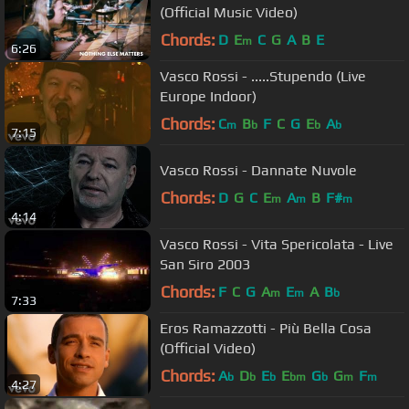
(Official Music Video)
Chords:
D
E
C
G
A
B
E
m
6:26
Vasco Rossi - .....Stupendo (Live
Europe Indoor)
Chords:
C
B
F
C
G
E
A
m
b
b
b
7:15
Vasco Rossi - Dannate Nuvole
Chords:
D
G
C
E
A
B
F#
m
m
m
4:14
Vasco Rossi - Vita Spericolata - Live
San Siro 2003
Chords:
F
C
G
A
E
A
B
m
m
b
7:33
Eros Ramazzotti - Più Bella Cosa
(Official Video)
Chords:
A
D
E
E
G
G
F
b
b
b
bm
b
m
m
4:27