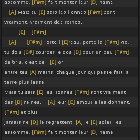
assomme,
[F#m]
fait monter leur
[D]
haine.
_
[A]
Mais tu
[E]
sais les lionnes
[F#m]
sont
vraiment, vraiment des reines.
_ _ _
[E]
_
[F#m]
_
_
[A]
_ _
[F#m]
Porte l
[E]
'eau, porte la
[F#m]
vie,
tu dois
[G#]
courber le dos
[D]
pour un peu
[F#m]
de bris, c'est de l
[E]
'or,
entre tes
[A]
mains, chaque jour qui passe fait la
terre plus lasse.
Mais tu sais
[E]
les lionnes
[F#m]
sont vraiment
des
[D]
reines, _
[A]
leur
[E]
amour elles donnent,
[F#m]
et plus
jamais ne
[D]
le regrettent,
[A]
le
[E]
soleil les
assomme,
[F#m]
fait monter leur
[D]
haine.