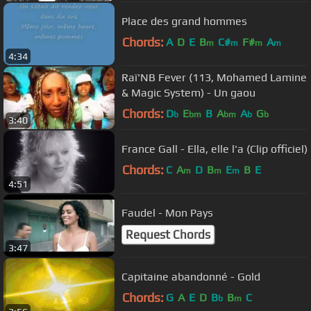
Place des grand hommes
Chords:
A
D
E
B
C#
F#
A
m
m
m
m
4:34
Raï'NB Fever (113, Mohamed Lamine
& Magic System) - Un gaou
Chords:
D
E
B
A
A
G
b
bm
bm
b
b
3:40
France Gall - Ella, elle l'a (Clip officiel)
Chords:
C
A
D
B
E
B
E
m
m
m
4:51
Faudel - Mon Pays
Request Chords
3:47
Capitaine abandonné - Gold
Chords:
G
A
E
D
B
B
C
b
m