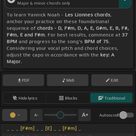
Major & minor chords only
To learn Yannick Noah -
Les Lionnes chords
,
anchor your practice on these foundational
sequence of
chords - D, F#m, D, A, E, G#m, E, B, F#,
F#m, E and F#m
. For best results, commence at
37
BPM
and progress to the song's
BPM of 75
.
Considering your vocal pitch and chord choices,
adjust the capo in accordance with the
key: A
Major
.
PDF
Midi
Edit
Hide lyrics
Blocks
Traditional
Autoscroll
_ _ _
[F#m]
_ _
[E]
_ _
[F#m]
_