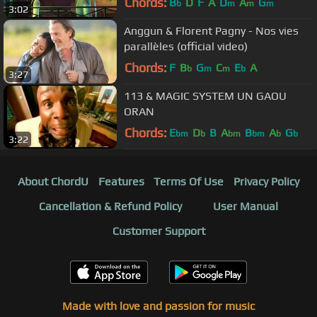
Chords:
B
D
F
A
D
A
G
b
m
m
m
3:02
Anggun & Florent Pagny - Nos vies
parallèles (official video)
Chords:
F
B
G
C
E
A
b
m
m
b
3:27
113 & MAGIC SYSTEM UN GAOU
ORAN
Chords:
E
D
B
A
B
A
G
bm
b
bm
bm
b
b
3:22
About ChordU
Features
Terms Of Use
Privacy Policy
Cancellation & Refund Policy
User Manual
Customer Support
Made with love and passion for music