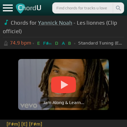
C
U
hord
Chords for
Yannick Noah
- Les lionnes (Clip
officiel)
74.9
bpm
Standard Tuning (EADGBE)
E
F#
D
A
B
m
Jam Along & Learn...
[F#m]
[E]
[F#m]