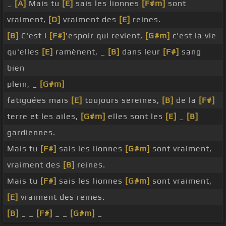
_
[A]
Mais tu
[E]
sais les lionnes
[F#m]
sont
vraiment,
[D]
vraiment des
[E]
reines.
[B]
C'est l
[F#]
'espoir qui revient,
[G#m]
c'est la vie
qu'elles
[E]
ramènent, _
[B]
dans leur
[F#]
sang
bien
plein, _
[G#m]
fatiguées mais
[E]
toujours sereines,
[B]
de la
[F#]
terre et les ailes,
[G#m]
elles sont les
[E]
_
[B]
gardiennes.
Mais tu
[F#]
sais les lionnes
[G#m]
sont vraiment,
vraiment des
[B]
reines.
Mais tu
[F#]
sais les lionnes
[G#m]
sont vraiment,
[E]
vraiment des reines.
[B]
_ _
[F#]
_ _
[G#m]
_