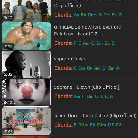
(Clip officiel)
Chords:
A
B
D
A
C
E
G
b
b
bm
m
b
3:10
OFFICIAL Somewhere over the
Rainbow - Israel "IZ"
Kamakawiwoʻole
Chords:
F
C
A
G
E
B
E
m
m
b
3:48
soprano inaya
Chords:
C
D
B
A
D
G
A
m
b
m
m
5:05
Soprano - Clown [Clip Officiel]
Chords:
A
F
D
G
E
C
A
m
m
4:12
Julien Doré - Coco Câline (Clip officiel)
Chords:
E
G#
F#
C#
D#
C#
m
m
4:23