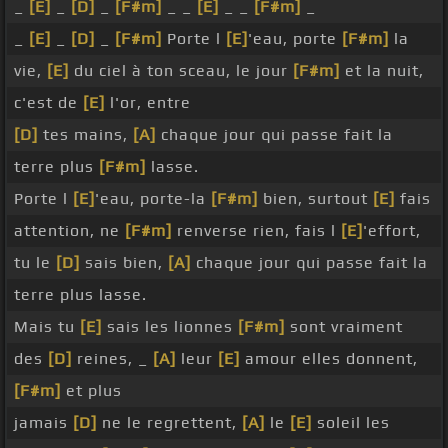
_
[E]
_
[D]
_
[F#m]
_ _
[E]
_ _
[F#m]
_
_
[E]
_
[D]
_
[F#m]
Porte l
[E]
'eau, porte
[F#m]
la
vie,
[E]
du ciel à ton sceau, le jour
[F#m]
et la nuit,
c'est de
[E]
l'or, entre
[D]
tes mains,
[A]
chaque jour qui passe fait la
terre plus
[F#m]
lasse.
Porte l
[E]
'eau, porte-la
[F#m]
bien, surtout
[E]
fais
attention, ne
[F#m]
renverse rien, fais l
[E]
'effort,
tu le
[D]
sais bien,
[A]
chaque jour qui passe fait la
terre plus lasse.
Mais tu
[E]
sais les lionnes
[F#m]
sont vraiment
des
[D]
reines, _
[A]
leur
[E]
amour elles donnent,
[F#m]
et plus
jamais
[D]
ne le regrettent,
[A]
le
[E]
soleil les