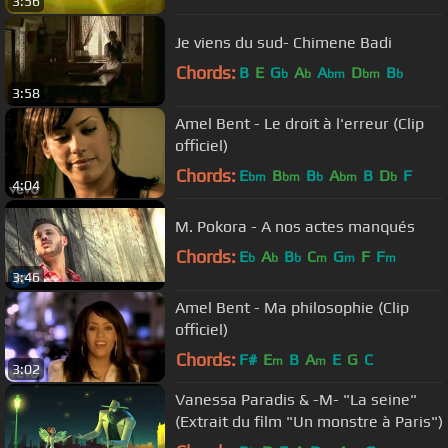
3:56
Je viens du sud- Chimene Badi
Chords:
B
E
G
A
A
D
B
b
b
bm
bm
b
3:58
Amel Bent - Le droit à l'erreur (Clip
officiel)
Chords:
E
B
B
A
B
D
F
bm
bm
b
bm
b
4:04
M. Pokora - A nos actes manqués
Chords:
E
A
B
C
G
F
F
b
b
b
m
m
m
3:46
Amel Bent - Ma philosophie (Clip
officiel)
Chords:
F#
E
B
A
E
G
C
m
m
3:02
Vanessa Paradis & -M- "La seine"
(Extrait du film "Un monstre à Paris")