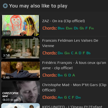
You may also like to play
ZAZ - On ira (Clip officiel)
Chords:
B
E
D
G
F
F
bm
bm
b
b
m
3:03
Francois Feldman Les Valses De
Vienne
Chords:
D
G
C
A
D
F
B
m
m
b
3:58
Frédéric François - À tous ceux qu'on
aime - clip officiel
Chords:
B
G
D
A
m
3:46
Christophe Maé - Mon P'tit Gars (Clip
Officiel)
Chords:
A
G
C
F
D
m
m
3:31
KIDS UNITED - L'Oiseau Et l'Enfant