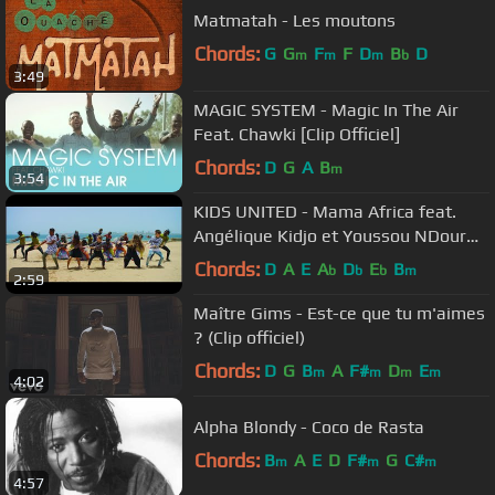
Matmatah - Les moutons
Chords:
G
G
F
F
D
B
D
m
m
m
b
3:49
MAGIC SYSTEM - Magic In The Air
Feat. Chawki [Clip Officiel]
Chords:
D
G
A
B
m
3:54
KIDS UNITED - Mama Africa feat.
Angélique Kidjo et Youssou NDour
(Clip officiel)
Chords:
D
A
E
A
D
E
B
b
b
b
m
2:59
Maître Gims - Est-ce que tu m'aimes
? (Clip officiel)
Chords:
D
G
B
A
F#
D
E
m
m
m
m
4:02
Alpha Blondy - Coco de Rasta
Chords:
B
A
E
D
F#
G
C#
m
m
m
4:57