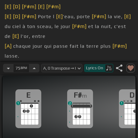
[E]
[D]
[F#m]
[E]
[F#m]
[E]
[D]
[F#m]
Porte l
[E]
'eau, porte
[F#m]
la vie,
[E]
du ciel à ton sceau, le jour
[F#m]
et la nuit, c'est
de
[E]
l'or, entre
[A]
chaque jour qui passe fait la terre plus
[F#m]
lasse.
surtout
[E]
fais attention, ne
[F#m]
renverse rien,
Lyrics
On
75
BPM
fais l
[E]
'effort,
[A]
chaque jour qui passe fait la terre plus lasse.
E
F#
D
m
vraiment des
[D]
reines,
[A]
leur
[E]
amour elles
1
2
1
donnent,
[F#m]
et plus
1
1
1
1
1
1
1
2
3
1
jamais
[D]
ne le regrettent,
[A]
le
[E]
soleil les
2
3
assomme,
[F#m]
fait monter leur
[D]
haine.