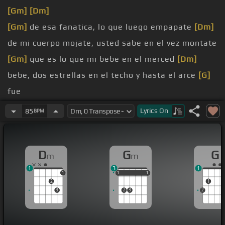
[Gm]
[Dm]
[Gm]
de esa fanatica, lo que luego empapate
[Dm]
de mi cuerpo mojate, usted sabe en el vez montate
[Gm]
que es lo que mi bebe en el merced
[Dm]
bebe, dos estrellas en el techo y hasta el arce
[G]
fue
[Gm]
mi, entre pates y memes, manda rubi paso
Lyrics
On
85
BPM
por ti
[Gm]
bebe, bebimos par de
[Dm]
botellas, no
D
G
G
m
m
[Gm]
ayer, quiere que le
[Dm]
pongamos el capac,
1
3
1
baila hasta abajo
1
1
1
1
1
1
1
2
1
[Gm]
bebe, bebimos par de
[Dm]
botellas, no nadie
3
2
3
2
recuerda que lo hicimos
[Gm]
ayer, no se lo he