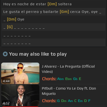
Hoy es noche de estar
[Dm]
soltera
Le gusta el perreo y bailarte
[Gm]
cerca Oye, oye _
_
[Dm]
Oye
_
[G]
_ _ _ _ _ _ _ _ _
_ _ _ _ _ _ _ _
_ _ _ _ _ _ _ _
You may also like to play
J Alvarez - La Pregunta (Official
Video)
Chords:
A
E
G
E
bm
bm
b
4:44
Pitbull - Como Yo Le Doy ft. Don
Miguelo
Chords:
G
D
A
C
E
D
F
m
m
m
4:17