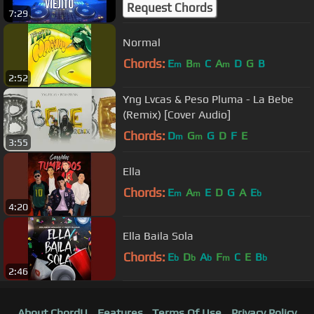
Muñoz
Request Chords
7:29
Normal
Chords:
E
B
C
A
D
G
B
m
m
m
2:52
Yng Lvcas & Peso Pluma - La Bebe
(Remix) [Cover Audio]
Chords:
D
G
G
D
F
E
m
m
3:55
Ella
Chords:
E
A
E
D
G
A
E
m
m
b
4:20
Ella Baila Sola
Chords:
E
D
A
F
C
E
B
b
b
b
m
b
2:46
About ChordU
Features
Terms Of Use
Privacy Policy