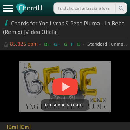
C
U
hord
Chords for Yng Lvcas & Peso Pluma - La Bebe
(Remix) [Video Oficial]
85.025
bpm
Standard Tuning (EADGBE)
D
G
G
F
E
m
m
Jam Along & Learn...
[Gm]
[Dm]