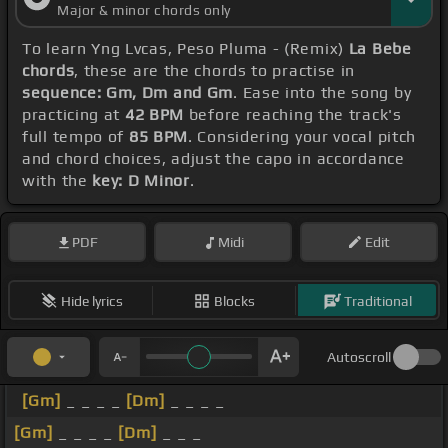
Major & minor chords only
To learn Yng Lvcas, Peso Pluma - (Remix)
La Bebe
chords
, these are the chords to practise in
sequence: Gm, Dm and Gm
. Ease into the song by
practicing at
42 BPM
before reaching the track's
full tempo of
85 BPM
. Considering your vocal pitch
and chord choices, adjust the capo in accordance
with the
key: D Minor
.
PDF
Midi
Edit
Hide lyrics
Blocks
Traditional
Autoscroll
[Gm]
_ _ _ _
[Dm]
_ _ _ _
[Gm]
_ _ _ _
[Dm]
_ _ _