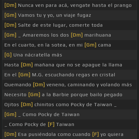
[Dm]
Nunca ven para acá, vengate hasta el prango
[Gm]
Vamos tu y yo, un viaje fugaz
[Dm]
Salte de este lugar, comerte toda
[Gm]
_ Amaremos los dos
[Dm]
marihuana
En el cuarto, en la sotea, en mi
[Gm]
cama
[G]
Una nácratella más
Hasta
[Dm]
mañana que no se apague la llama
En el
[Gm]
M.G. escuchando regas en cristal
Quemando
[Dm]
veneno, caminando y volando más
Necesito
[Gm]
a la Barbie porque bailo pegado
Ojitos
[Dm]
chinitos como Pocky de Taiwan _
[Gm]
_ Como Pocky de Taiwan
_ Como Pocky de
[F]
Taiwan
[Dm]
Esa pusiéndola como cuando
[F]
yo quiera