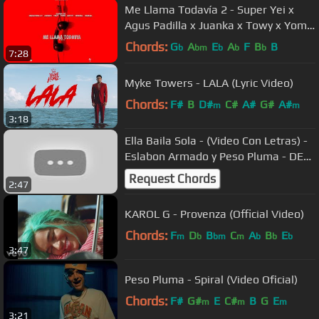
Me Llama Todavía 2 - Super Yei x
Agus Padilla x Juanka x Towy x Yomo
x Gotay x Darkiel x Osquel
Chords:
G
A
E
A
F
B
B
b
bm
b
b
b
7:28
Myke Towers - LALA (Lyric Video)
Chords:
F#
B
D#
C#
A#
G#
A#
m
m
3:18
Ella Baila Sola - (Video Con Letras) -
Eslabon Armado y Peso Pluma - DEL
Records 2023
Request Chords
2:47
KAROL G - Provenza (Official Video)
Chords:
F
D
B
C
A
B
E
m
b
bm
m
b
b
b
3:47
Peso Pluma - Spiral (Video Oficial)
Chords:
F#
G#
E
C#
B
G
E
m
m
m
3:21