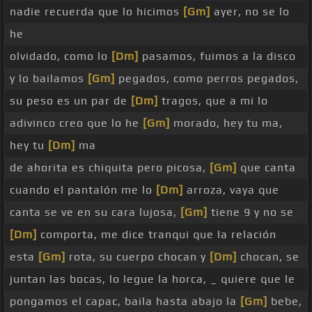
nadie recuerda que lo hicimos
[Gm]
ayer, no se lo
he
olvidado, como lo
[Dm]
pasamos, fuimos a la disco
y lo bailamos
[Gm]
pegados, como perros pegados,
su peso es un par de
[Dm]
tragos, que a mi lo
adivinco creo que lo he
[Gm]
morado, hey tu ma,
hey tu
[Dm]
ma
de ahorita es chiquita pero picosa,
[Gm]
que canta
cuando el pantalón me lo
[Dm]
arroza, vaya que
canta se ve en su cara lujosa,
[Gm]
tiene 9 y no se
[Dm]
comporta, me dice tranqui que la relación
esta
[Gm]
rota, su cuerpo chocan y
[Dm]
chocan, se
juntan las bocas, lo legue la horca, _ quiere que le
pongamos el capac, baila hasta abajo la
[Gm]
bebe,