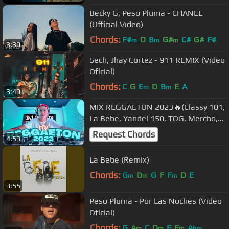
Becky G, Peso Pluma - CHANEL
(Official Video)
Chords:
F#
D
B
G#
C#
G#
F#
m
m
m
3:30
Sech, Jhay Cortez - 911 REMIX (Video
Oficial)
Chords:
C
G
E
D
B
E
A
m
m
3:40
MIX REGGAETON 2023🔥(Classy 101,
La Bebe, Yandel 150, TQG, Mercho,
Feid) NUEVO / ANTIGUO 🔥 DJ
Request Chords
4:53
PHILLIP
La Bebe (Remix)
Chords:
G
D
G
F
F
D
E
m
m
m
3:55
Peso Pluma - Por Las Noches (Video
Oficial)
Chords:
G
A
C
D
F
E
A
m
m
m
bm