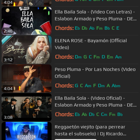
4:04
Ella Baila Sola - (Video Con Letras) -
Eslabon Armado y Peso Pluma - DEL
Records 2023
Chords:
E
D
A
F
B
C
E
b
b
b
m
b
2:46
ELENA ROSE - Bayamón (Official
Video)
Chords:
D
G
C
F
D
E
A
m
m
m
m
3:12
Peso Pluma - Por Las Noches (Video
Oficial)
Chords:
G
C
A
F
D
A
A
m
m
bm
4:04
Ella Baila Sola - (Video Oficial) -
Eslabon Armado y Peso Pluma - DEL
Records 2023
Chords:
E
A
D
C
C
F
B
b
b
b
m
m
b
3:08
Reggaetón viejito (para perrear
hasta el subsuelo) | Dj Ricardo