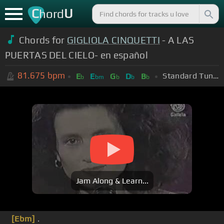
C
U
hord
Chords for
GIGLIOLA CINQUETTI
- A LAS
PUERTAS DEL CIELO- en español
81.675
bpm
Standard Tuning (EADGBE)
E
E
G
D
B
b
bm
b
b
b
Jam Along & Learn...
[Ebm]
.