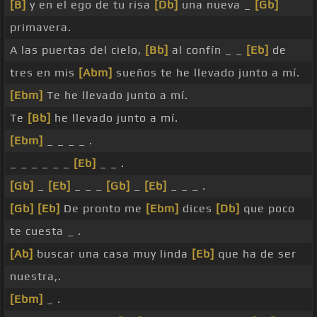
[B]
y en el ego de tu risa
[Db]
una nueva _
[Gb]
primavera.
A las puertas del cielo,
[Bb]
al confín _ _
[Eb]
de
tres en mis
[Abm]
sueños te he llevado junto a mí.
[Ebm]
Te he llevado junto a mí.
Te
[Bb]
he llevado junto a mí.
[Ebm]
_ _ _ _ .
_ _ _ _ _ _
[Eb]
_ _ .
[Gb]
_
[Eb]
_ _ _
[Gb]
_
[Eb]
_ _ _ .
[Gb]
[Eb]
De pronto me
[Ebm]
dices
[Db]
que poco
te cuesta _ .
[Ab]
buscar una casa muy linda
[Eb]
que ha de ser
nuestra,.
[Ebm]
_ .