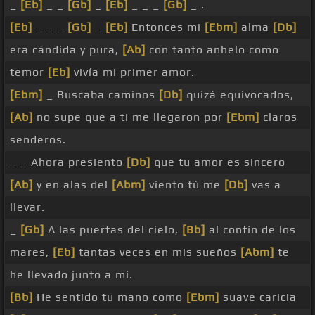
_
[Eb]
_ _
[Gb]
_
[Eb]
_ _ _
[Gb]
_ .
[Eb]
_ _ _
[Gb]
_
[Eb]
Entonces mi
[Ebm]
alma
[Db]
era cándida y pura,
[Ab]
con tanto anhelo como
temor
[Eb]
vivía mi primer amor.
[Ebm]
_ Buscaba caminos
[Db]
quizá equivocados,
[Ab]
no supe que a ti me llegaron por
[Ebm]
claros
senderos.
_ _ Ahora presiento
[Db]
que tu amor es sincero
[Ab]
y en alas del
[Abm]
viento tú me
[Db]
vas a
llevar.
_
[Gb]
A las puertas del cielo,
[Bb]
al confín de los
mares,
[Eb]
tantas veces en mis sueños
[Abm]
te
he llevado junto a mí.
[Bb]
He sentido tu mano como
[Ebm]
suave caricia