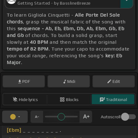
Getting Started - by BasslineBreeze
To learn Gigliola Cinquetti -
Alle Porte Del Sole
chords
, grasp the musical fabric of the song with
this
sequence - Ab, Eb, Ebm, Db, Ab, Ebm, Gb, Eb
and Gb
of chords. To build a solid grasp, start
slowly at
40 BPM
and then match the original
tempo of 82 BPM
. Tune your capo to accommodate
your vocal range, referencing the song's
key: Eb
Major
.
PDF
Midi
Edit
Hide lyrics
Blocks
Traditional
Autoscroll
[Ebm]
_ _ _ _ _ _ _ _ .