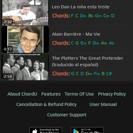
Leo Dan La niña esta triste
Chords:
F
C
D
B
G
C
D
m
b
m
m
2:32
Alain Barrière - Ma Vie
Chords:
C
G
E
F
D
A
A
m
m
m
b
4:17
The Platters The Great Pretender
(traducido al español)
Chords:
G
C
D
D
F
B
C#
m
m
2:54
About ChordU
Features
Terms Of Use
Privacy Policy
Cancellation & Refund Policy
User Manual
Customer Support