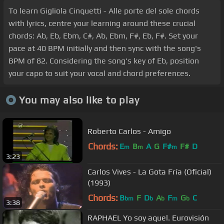
To learn Gigliola Cinquetti - Alle porte del sole chords
with lyrics, centre your learning around these crucial
chords: Ab, Eb, Ebm, C#, Ab, Ebm, F#, Eb, F#. Set your
pace at 40 BPM initially and then sync with the song's
BPM of 82. Considering the song's key of Eb, position
your capo to suit your vocal and chord preferences.
You may also like to play
Roberto Carlos - Amigo
Chords:
E
B
A
G
F#
F#
D
m
m
m
3:23
Carlos Vives - La Gota Fría (Oficial)
(1993)
Chords:
B
F
D
A
F
G
C
bm
b
b
m
b
3:38
RAPHAEL Yo soy aquel. Eurovisión