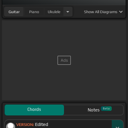
Guitar
Piano
Ukulele
Show
All Diagrams
Chords
Beta
Notes
Edited
VERSION: