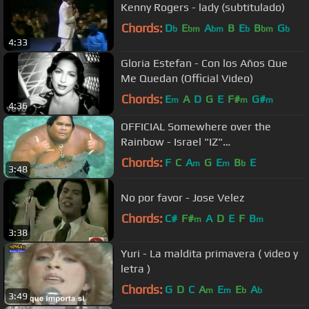
Kenny Rogers - lady (subtitulado)
Chords:
D
E
A
B
E
B
G
b
bm
bm
b
bm
b
4:33
Gloria Estefan - Con los Años Que
Me Quedan (Official Video)
Chords:
E
A
D
G
E
F#
G#
m
m
m
4:36
OFFICIAL Somewhere over the
Rainbow - Israel "IZ"
Kamakawiwoʻole
Chords:
F
C
A
G
E
B
E
m
m
b
3:48
No por favor - Jose Velez
Chords:
C#
F#
A
D
E
F
B
m
m
3:38
Yuri - La maldita primavera ( video y
letra )
Chords:
G
D
C
A
E
E
A
m
m
b
b
3:49