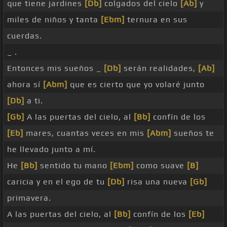
que tiene jardines
[Db]
colgados del cielo
[Ab]
y
miles de niños y tanta
[Ebm]
ternura en sus
cuerdas.
_ .
Entonces mis sueños _
[Db]
serán realidades,
[Ab]
ahora sí
[Abm]
que es cierto que yo volaré junto
[Db]
a ti.
[Gb]
A las puertas del cielo, al
[Bb]
confín de los
[Eb]
mares, cuantas veces en mis
[Abm]
sueños te
he llevado junto a mí.
He
[Bb]
sentido tu mano
[Ebm]
como suave
[B]
caricia y en el ego de tu
[Db]
risa una nueva
[Gb]
primavera.
A las puertas del cielo, al
[Bb]
confín de los
[Eb]