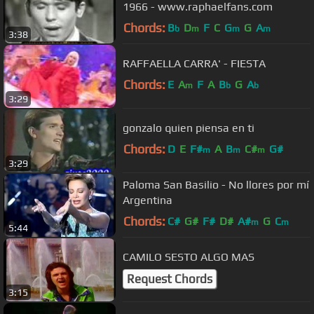
1966 - www.raphaelfans.com
Chords:
B
D
F
C
G
G
A
b
m
m
m
3:38
RAFFAELLA CARRA' - FIESTA
Chords:
E
A
F
A
B
G
A
m
b
b
3:29
gonzalo quien piensa en ti
Chords:
D
E
F#
A
B
C#
G#
m
m
m
3:29
Paloma San Basilio - No llores por mí
Argentina
Chords:
C#
G#
F#
D#
A#
G
C
m
m
5:44
CAMILO SESTO ALGO MAS
Request Chords
3:15