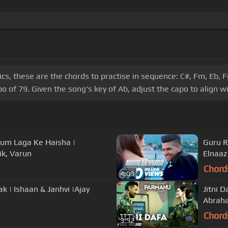
 these are the chords to practise in sequence: C#, Fm, Eb, Fm
po of 79. Given the song's key of Ab, adjust the capo to align 
Dum Laga Ke Haisha |
Guru R
ik, Varun
Elnaaz
Chord
4:03
ak | Ishaan & Janhvi |Ajay
Jitni 
Abraha
Chord
3:52