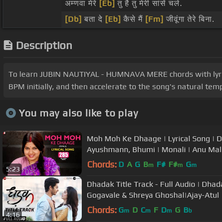
अम्णवा मेरे
[Eb]
तु है तु मेरी सांसें चले.
[Db]
बता दे
[Eb]
कैसे मैं
[Fm]
जीवूंगा तेरे बिना.
Description
To learn JUBIN NAUTIYAL - HUMNAVA MERE chords with lyrics,
BPM initially, and then accelerate to the song's natural tem
You may also like to play
Moh Moh Ke Dhaage | Lyrical Song | 
Ayushmann, Bhumi | Monali | Anu Mal
Chords:
D
A
G
B
F#
F#
G
m
m
m
5:23
Dhadak Title Track - Full Audio | Dhad
Gogavale & Shreya Ghoshal|Ajay-Atul
Chords:
G
D
C
F
D
G
B
m
m
m
b
4:16