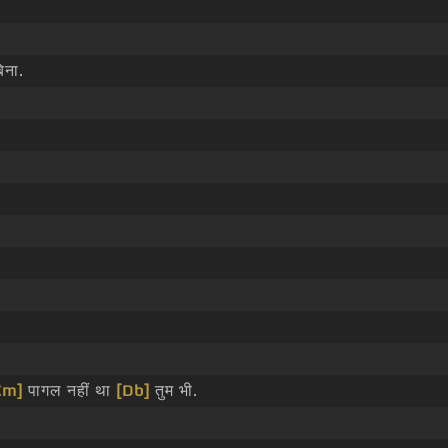
िना.
Cm]
पागल नहीं था
[Db]
तुम भी.