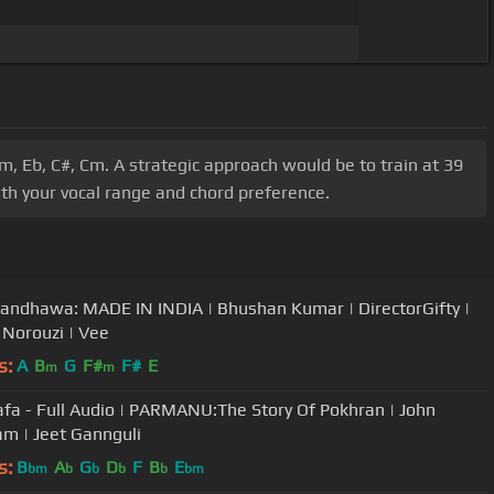
, Eb, C#, Cm. A strategic approach would be to train at 39
with your vocal range and chord preference.
andhawa: MADE IN INDIA | Bhushan Kumar | DirectorGifty |
 Norouzi | Vee
s:
A
B
G
F#
F#
E
m
m
Dafa - Full Audio | PARMANU:The Story Of Pokhran | John
m | Jeet Gannguli
s:
B
A
G
D
F
B
E
bm
b
b
b
b
bm