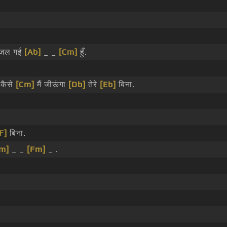
जल गई
[Ab]
_ _
[Cm]
हुँ.
 कैसे
[Cm]
मैं जीऊंगा
[Db]
तेरे
[Eb]
बिना.
F]
बिना.
m]
_ _
[Fm]
_ .