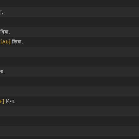
ा.
दिया.
ी
[Ab]
किया.
ना.
F]
बिना.