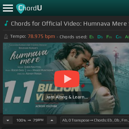
C
U
hord
Chords for Official Video: Humnava Mere
78.975
bpm
Tempo:
Chords used:
E
D
F
C
A
b
b
m
m
Jam Along & Learn...
100
➙
79
BPM
%