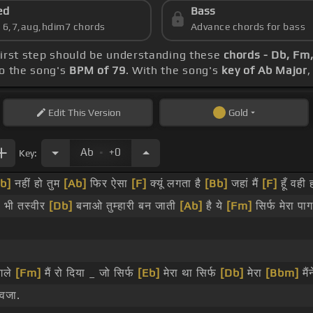
ed
Bass
s 6,7,aug,hdim7 chords
Advance chords for bass
 first step should be understanding these
chords - Db, Fm
to the song's
BPM of 79
. With the song's
key of Ab Major
,
Edit
This Version
Gold
.
Ab
+0
Key:
b]
नहीं हो तुम
[Ab]
फिर ऐसा
[F]
क्यूं लगता है
[Bb]
जहां मैं
[F]
हूँ वही 
ी भी तस्वीर
[Db]
बनाओ तुम्हारी बन जाती
[Ab]
है ये
[Fm]
सिर्फ मेरा प
गले
[Fm]
मैं रो दिया _ जो सिर्फ
[Eb]
मेरा था सिर्फ
[Db]
मेरा
[Bbm]
मैं
वजा.