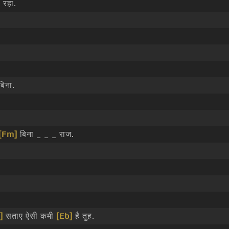
 रहा.
िना.
[Fm]
बिना _ _ _ राज.
]
सताए ऐसी कमी
[Eb]
है तुह.