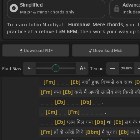
Simplified
Advanc
Major & minor chords only
Include
To learn Jubin Nautiyal -
Humnava Mere chords
, your
practice at a relaxed
39 BPM
, then work your way up 
Download
PDF
Download
Midi
Font Size:
Tempo:
79
BPM
[Fm]
_ _ _
[Eb]
बर्सों हुगए विच्चडे अब साथ
[D
[Fm]
क्या
[Eb]
करूँ मैं अपनी उंगलेवं कर किसी क
_ _ _
[Eb]
_ _ _
[Db]
_ _ .
_
[Cm]
_ _
[Fm]
_ _ _ _ _ .
_ _ _
[Eb]
ग्लम मिल गया
[Db]
था
[Eb]
लग के 
[Fm]
हाँ वो आँखें जिने
[Bbm]
मैं चुनता
[Eb]
था बे