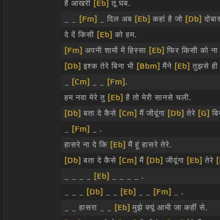
है आखरी
[Eb]
तू घंब.
_ _
[Fm]
_ दिल अब
[Eb]
कहां है जो
[Db]
दोबार
दे दें किसी
[Eb]
को हम.
[Fm]
अपनी शामों में हिस्सा
[Eb]
फिर किसी को ना 
[Db]
इश्क तेरे बिना भी
[Bbm]
मैंने
[Eb]
तुझसे ह
_
[Cm]
_ _
[Fm]
.
हम नवा मेरे तु
[Eb]
है तो मेरी सानसे चली.
[Db]
बता दे कैसे
[Cm]
मैं जीवूंगा
[Db]
तेरे
[G]
बि
_
[Fm]
_ .
हासरे ना दे कि
[Eb]
मैं हूं हासरे तेरे.
[Db]
बता दे कैसे
[Cm]
मैं
[Db]
जीवूंगा
[Eb]
तेरे
[
_ _ _ _
[Eb]
_ _ _ _ .
_ _ _
[Db]
_ _
[Eb]
_ _
[Fm]
_ .
_ _ हासरा _ _
[Eb]
मुझे क्यूं आभी जा कहीं से.