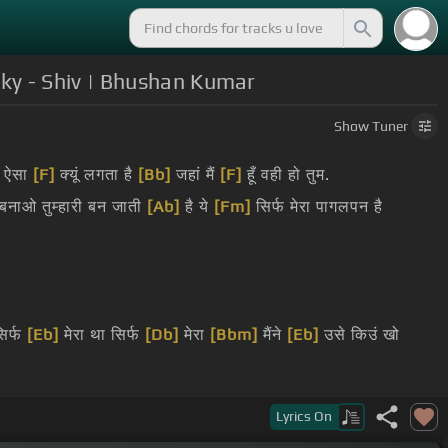
ky - Shiv | Bhushan Kumar
Show
Tuner
 ऐसा
[F]
क्यूं लगता है
[Bb]
जहां मैं
[F]
हूँ वही हो तुम.
बनाओ तुम्हारी बन जाती
[Ab]
है ये
[Fm]
सिर्फ मेरा पागलपन है
सिर्फ
[Eb]
मेरा था सिर्फ
[Db]
मेरा
[Bbm]
मैंने
[Eb]
उसे किउं खो
Lyrics
On