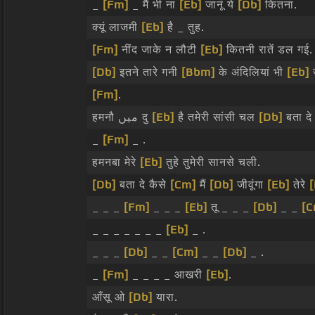
_
[Fm]
_ मैं भी ना
[Eb]
जानूं ये
[Db]
कितना.
क्यूं लाजमी
[Eb]
है _ तुह.
[Fm]
नींद जाके न लौटी
[Eb]
कितनी रातें डल गई.
[Db]
इतने तारे गनी
[Bbm]
के अंदिलियां भी
[Eb]
[Fm]
.
हमनौ میں दु
[Eb]
है तमेरी सांसी चल
[Db]
बता दे
_
[Fm]
_ .
हमनबा मेरे
[Eb]
तुहे तुमेरी सानसे चली.
[Db]
बता दे कैसे
[Cm]
मैं
[Db]
जीवूंगा
[Eb]
तेरे
[
_ _ _
[Fm]
_ _ _
[Eb]
तू _ _ _
[Db]
_ _
[C
_ _ _ _ _ _ _
[Eb]
_ .
_ _ _
[Db]
_ _
[Cm]
_ _
[Db]
_ .
_
[Fm]
_ _ _ _ आखरी
[Eb]
.
आँसू ओ
[Db]
यारा.