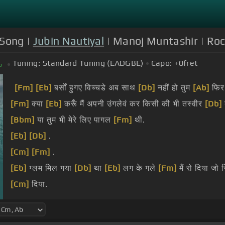
 Song |
Jubin Nautiyal
| Manoj Muntashir | Roc
Tuning:
Standard Tuning (EADGBE)
Capo:
+0
fret
b
[Fm]
[Eb]
बर्सों हुगए विच्चडे अब साथ
[Db]
नहीं हो तुम
[Ab]
फिर
[Fm]
क्या
[Eb]
करूँ मैं अपनी उंगलेवं कर किसी की भी तस्वीर
[Db]
[Bbm]
या तुम भी मेरे लिए पागल
[Fm]
थी.
[Eb]
[Db]
.
[Cm]
[Fm]
.
[Eb]
ग्लम मिल गया
[Db]
था
[Eb]
लग के गले
[Fm]
मैं रो दिया जो 
[Cm]
दिया.
आँखें जिने
[Bbm]
मैं चुनता
[Eb]
था बेवजा.
मेरे लिए
[Bbm]
क्यों अँमें बाकी
[Eb]
ना रहा.