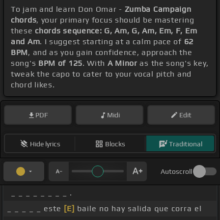
To jam and learn Don Omar -
Zumba Campaign
chords
, your primary focus should be mastering
these
chords sequence: G, Am, G, Am, Em, F, Em
and Am
. I suggest starting at a calm pace of
62
BPM
, and as you gain confidence, approach the
song's
BPM of 125
. With
A Minor
as the song's key,
tweak the capo to cater to your vocal pitch and
chord likes.
PDF
Midi
Edit
Hide lyrics
Blocks
Traditional
Autoscroll
_ _ _ _ _ _ _ _ .
_ _ _ _ _ este
[E]
baile no hay salida que corra el