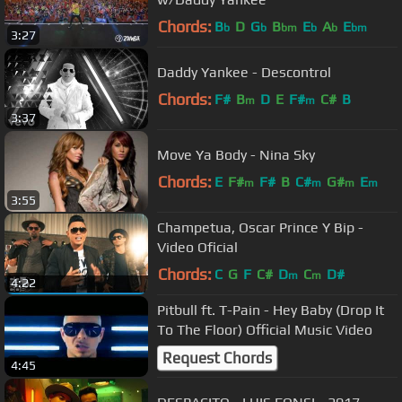
Chords:
B
D
G
B
E
A
E
b
b
bm
b
b
bm
3:27
Daddy Yankee - Descontrol
Chords:
F#
B
D
E
F#
C#
B
m
m
3:37
Move Ya Body - Nina Sky
Chords:
E
F#
F#
B
C#
G#
E
m
m
m
m
3:55
Champetua, Oscar Prince Y Bip -
Video Oficial
Chords:
C
G
F
C#
D
C
D#
m
m
4:22
Pitbull ft. T-Pain - Hey Baby (Drop It
To The Floor) Official Music Video
Request Chords
4:45