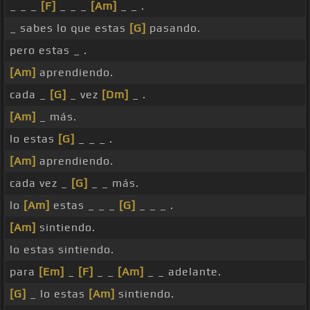
_ _ _
[F]
_ _ _
[Am]
_ _ .
_ sabes lo que estas
[G]
pasando.
pero estas _ .
[Am]
aprendiendo.
cada _
[G]
_ vez
[Dm]
_ .
[Am]
_ más.
lo estas
[G]
_ _ _ .
[Am]
aprendiendo.
cada vez _
[G]
_ _ más.
lo
[Am]
estas _ _ _
[G]
_ _ _ .
[Am]
sintiendo.
lo estas sintiendo.
para
[Em]
_
[F]
_ _
[Am]
_ _ adelante.
[G]
_ lo estas
[Am]
sintiendo.