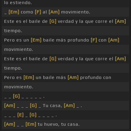
lo estiendo.
_
[Em]
como
[F]
al
[Am]
movimiento.
Este es el baile de
[G]
verdad y la que corre el
[Am]
tiempo.
Pero es un
[Em]
baile más profundo
[F]
con
[Am]
movimiento.
Este es el baile de
[G]
verdad y la que corre el
[Am]
tiempo.
Pero es
[Em]
un baile más
[Am]
profundo con
movimiento.
_ _
[G]
_ _ _ _ _ .
[Am]
_ _ _
[G]
_ Tu casa,
[Am]
_ .
_ _ _
[E]
_
[G]
_ _ _ _ .
[Am]
_ _
[Em]
tu huevo, tu casa.