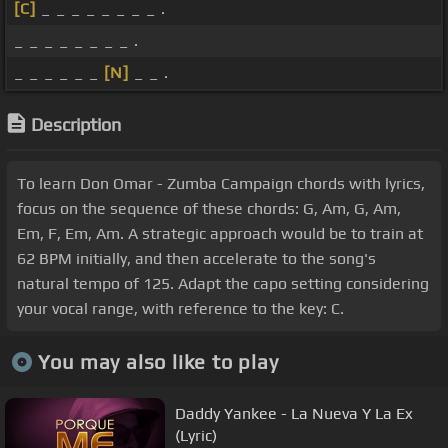
[C]
_ _ _ _ _ _ _ _ .
_ _ _ _ _ _ _ _ .
_ _ _ _ _ _
[N]
_ _ .
Description
To learn Don Omar - Zumba Campaign chords with lyrics,
focus on the sequence of these chords: G, Am, G, Am,
Em, F, Em, Am. A strategic approach would be to train at
62 BPM initially, and then accelerate to the song's
natural tempo of 125. Adapt the capo setting considering
your vocal range, with reference to the key: C.
You may also like to play
Daddy Yankee - La Nueva Y La Ex
(Lyric)