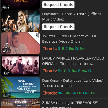
Request Chords
3:17
Dayanara - Pobre Y Triste (Official
Music Video)
Request Chords
3:48
Twister El Rey Ft. Mr Steve - La
Espeluca (Video Oficial)
Chords:
G
E
C
E
D
B
m
m
4:33
DADDY YANKEE | PASARELA (VIDEO
OFICIAL) - Tiene la carretera
paralizada
Chords:
E
C
D
B
E
A
G
m
m
m
3:41
Don Omar - Dutty Love (Lyric Video)
ft. Natti Natasha
Chords:
B
A
G
D
E
B
F
bm
b
b
b
bm
b
m
4:47
ZUMBA dancing to "FIREHOUSE"
w/Daddy Yankee