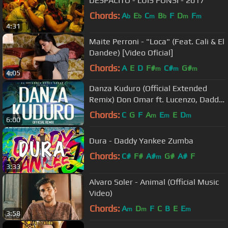
DESPACITO - LUIS FONSI - 2017
Chords:
A
E
C
B
F
D
F
b
b
m
b
m
m
4:31
Maite Perroni - "Loca" (Feat. Cali & El
Dandee) [Video Oficial]
Chords:
A
E
D
F#
C#
G#
m
m
m
4:05
Danza Kuduro (Official Extended
Remix) Don Omar ft. Lucenzo, Daddy
Yankee & Arcángel
Chords:
C
G
F
A
E
E
D
m
m
m
6:00
Dura - Daddy Yankee Zumba
Chords:
C#
F#
A#
G#
A#
F
m
3:33
Alvaro Soler - Animal (Official Music
Video)
Chords:
A
D
F
C
B
E
E
m
m
m
3:58