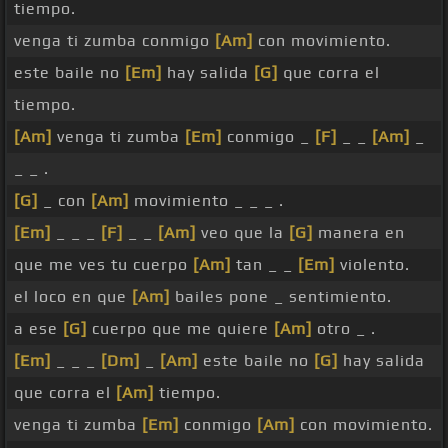
tiempo.
venga ti zumba conmigo
[Am]
con movimiento.
este baile no
[Em]
hay salida
[G]
que corra el
tiempo.
[Am]
venga ti zumba
[Em]
conmigo _
[F]
_ _
[Am]
_
_ _ .
[G]
_ con
[Am]
movimiento _ _ _ .
[Em]
_ _ _
[F]
_ _
[Am]
veo que la
[G]
manera en
que me ves tu cuerpo
[Am]
tan _ _
[Em]
violento.
el loco en que
[Am]
bailes pone _ sentimiento.
a ese
[G]
cuerpo que me quiere
[Am]
otro _ .
[Em]
_ _ _
[Dm]
_
[Am]
este baile no
[G]
hay salida
que corra el
[Am]
tiempo.
venga ti zumba
[Em]
conmigo
[Am]
con movimiento.