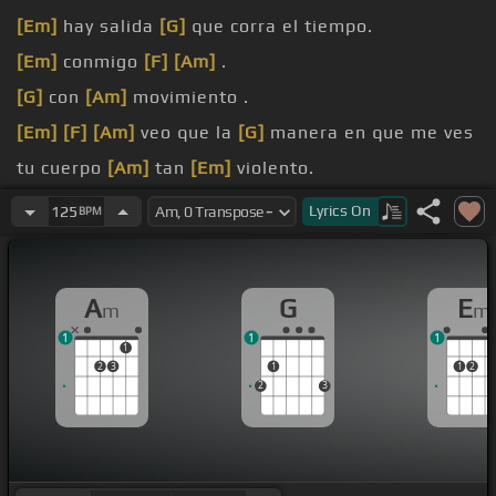
[Em]
hay salida
[G]
que corra el tiempo.
[Em]
conmigo
[F]
[Am]
.
[G]
con
[Am]
movimiento .
[Em]
[F]
[Am]
veo que la
[G]
manera en que me ves
tu cuerpo
[Am]
tan
[Em]
violento.
ese
[G]
cuerpo que me quiere
[Am]
otro .
Lyrics
On
125
BPM
[Em]
[Dm]
[Am]
este baile no
[G]
hay salida que
corra el
[Am]
tiempo.
A
G
E
m
m
1
1
1
1
2
3
1
1
2
2
3