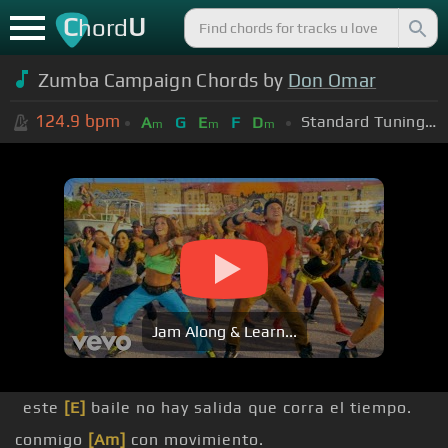
C
U
hord
Zumba Campaign Chords by
Don Omar
124.9
bpm
Standard Tuning (EADGBE)
A
G
E
F
D
m
m
m
Jam Along & Learn...
este
[E]
baile no hay salida que corra el tiempo.
conmigo
[Am]
con movimiento.