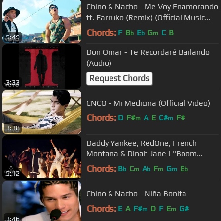
Chino & Nacho - Me Voy Enamorando
ft. Farruko (Remix) (Official Music
Video)
Chords:
F
B
E
G
C
B
b
b
m
5:49
Don Omar - Te Recordaré Bailando
(Audio)
Request Chords
3:33
CNCO - Mi Medicina (Official Video)
Chords:
D
F#
A
E
C#
F#
m
m
3:38
Daddy Yankee, RedOne, French
Montana & Dinah Jane | "Boom
Boom" (Video Oficial)
Chords:
B
C
A
F
G
E
b
m
b
m
m
b
5:12
Chino & Nacho - Niña Bonita
Chords:
E
A
F#
D
F
E
G#
m
m
3:46