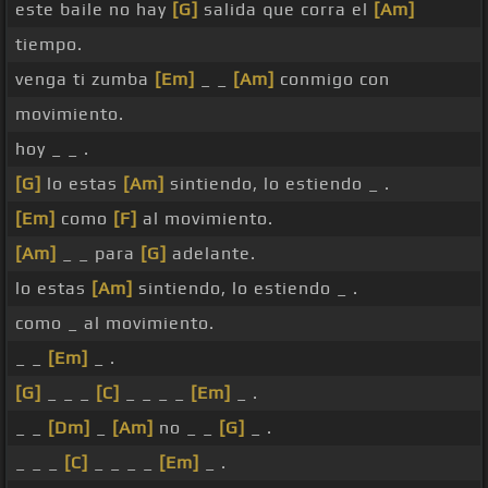
este baile no hay
[G]
salida que corra el
[Am]
tiempo.
venga ti zumba
[Em]
_ _
[Am]
conmigo con
movimiento.
hoy _ _ .
[G]
lo estas
[Am]
sintiendo, lo estiendo _ .
[Em]
como
[F]
al movimiento.
[Am]
_ _ para
[G]
adelante.
lo estas
[Am]
sintiendo, lo estiendo _ .
como _ al movimiento.
_ _
[Em]
_ .
[G]
_ _ _
[C]
_ _ _ _
[Em]
_ .
_ _
[Dm]
_
[Am]
no _ _
[G]
_ .
_ _ _
[C]
_ _ _ _
[Em]
_ .