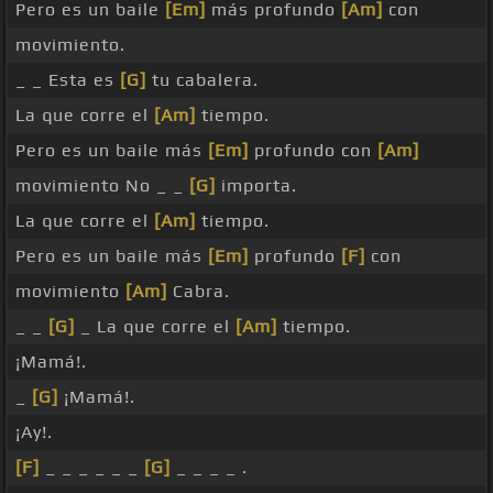
Pero es un baile
[Em]
más profundo
[Am]
con
movimiento.
_ _ Esta es
[G]
tu cabalera.
La que corre el
[Am]
tiempo.
Pero es un baile más
[Em]
profundo con
[Am]
movimiento No _ _
[G]
importa.
La que corre el
[Am]
tiempo.
Pero es un baile más
[Em]
profundo
[F]
con
movimiento
[Am]
Cabra.
_ _
[G]
_ La que corre el
[Am]
tiempo.
¡Mamá!.
_
[G]
¡Mamá!.
¡Ay!.
[F]
_ _ _ _ _ _
[G]
_ _ _ _ .