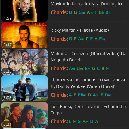
Moviendo las cadereas- Oro solido
Chords:
D
G
G
A
F
B
B
m
m
b
m
4:52
Ricky Martin - Fiebre (Audio)
Chords:
G
F
A
C
E
A
E
m
m
3:17
Maluma - Corazón (Official Video) ft.
Nego do Borel
Chords:
A
D
E
G
C
B
F
m
m
m
3:35
Chino y Nacho - Andas En Mi Cabeza
ft. Daddy Yankee (Video Oficial)
Chords:
A
E
F#
D
A
F
D
m
m
m
5:05
Luis Fonsi, Demi Lovato - Échame La
Culpa
Chords:
C
F
G
A
D
A
m
3:31