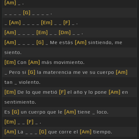
[Am]
_ .
_ _ _ _
[G]
_ _ _ _ .
_
[Am]
_ _ _ _
[Em]
_ _
[F]
_ .
[Am]
_ _ _ _
[Em]
_ _
[Dm]
_ _ .
[Am]
_ _ _ _
[G]
_ Me estás
[Am]
sintiendo, me
siento.
[Em]
Con
[Am]
más movimiento.
_ Pero si
[G]
la materencia me ve su cuerpo
[Am]
tan _ violento.
[Em]
De lo que metió
[F]
el año y lo pone
[Am]
en
sentimiento.
Es
[G]
un cuerpo que le
[Am]
tiene _ loco.
[Em]
_ _
[F]
_ .
[Am]
La _ _ _
[G]
que corre el
[Am]
tiempo.