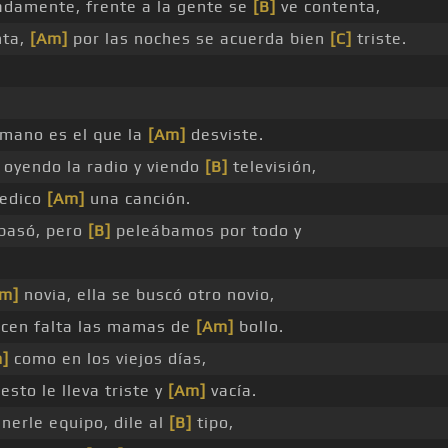
damente, frente a la gente se
[B]
ve contenta,
nta,
[Am]
por las noches se acuerda bien
[C]
triste.
mano es el que la
[Am]
desviste.
oyendo la radio y viendo
[B]
televisión,
dedico
[Am]
una canción.
pasó, pero
[B]
peleábamos por todo y
m]
novia, ella se buscó otro novio,
acen falta las mamas de
[Am]
bollo.
]
como en los viejos días,
esto le lleva triste y
[Am]
vacía.
nerle equipo, dile al
[B]
tipo,