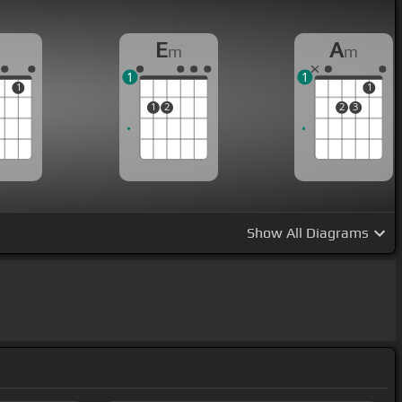
E
A
m
m
1
1
1
1
1
2
2
3
Show
All Diagrams