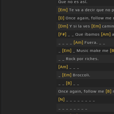
Que no es así.
[Em]
Te va a decir que no p
[D]
Once again, follow me 
[Dm]
Y si la ves
[Em]
camina
[F#]
_ _ Que íbamos
[Am]
a
_ _ _ _
[Am]
Fuera. _ _
_
[Em]
_ Music make me
[B
_ _ Rock por riches.
[Am]
_ _ _
_
[Em]
Broccoli.
_ _
[B]
_ _
Once again, follow me
[B]
n
[N]
_ _ _ _ _ _ _ _
_ _ _ _ _ _ _ _