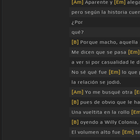
[Am]
Aparente y
[Em]
alega
pero según la historia cue
¿Por
qué?
[B]
Porque macho, aquella 
Me dicen que se pasa
[Em]
a ver si por casualidad le 
No sé qué fue
[Em]
lo que 
la relación se jodió.
[Am]
Yo me busqué otra
[E
[B]
pues de obvio que le h
Una vueltita en la rollo
[Em
[B]
oyendo a Willy Colonia, 
El volumen alto fue
[Em]
te