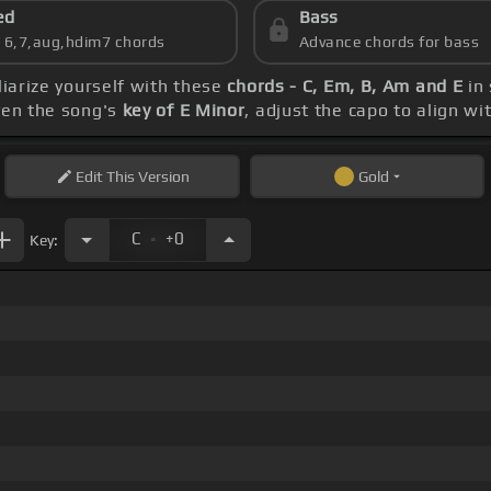
ed
Bass
s 6,7,aug,hdim7 chords
Advance chords for bass
liarize yourself with these
chords - C, Em, B, Am and E
in 
ven the song's
key of E Minor
, adjust the capo to align w
Edit
This Version
Gold
.
C
+0
Key: