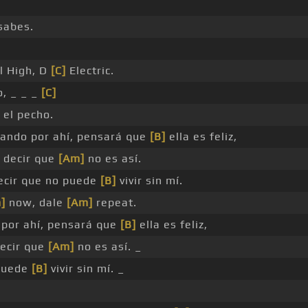
sabes.
El High, D
[C]
Electric.
, _ _ _
[C]
 el pecho.
ando por ahí, pensará que
[B]
ella es feliz,
a decir que
[Am]
no es así.
ecir que no puede
[B]
vivir sin mí.
]
now, dale
[Am]
repeat.
por ahí, pensará que
[B]
ella es feliz,
decir que
[Am]
no es así. _
 puede
[B]
vivir sin mí. _