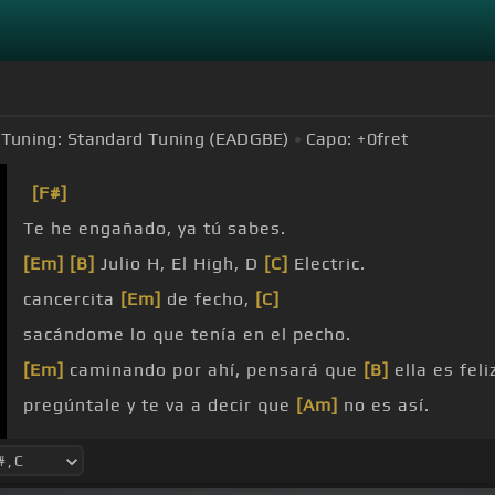
Tuning:
Standard Tuning (EADGBE)
Capo:
+0
fret
[F#]
Te he engañado, ya tú sabes.
[Em]
[B]
Julio H, El High, D
[C]
Electric.
cancercita
[Em]
de fecho,
[C]
sacándome lo que tenía en el pecho.
[Em]
caminando por ahí, pensará que
[B]
ella es feli
pregúntale y te va a decir que
[Am]
no es así.
Rich, te
[Em]
va a decir que no puede
[B]
vivir sin mí.