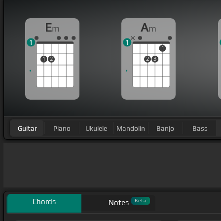
E
A
m
m
1
1
1
1
2
2
3
Guitar
Piano
Ukulele
Mandolin
Banjo
Bass
Chords
Beta
Notes