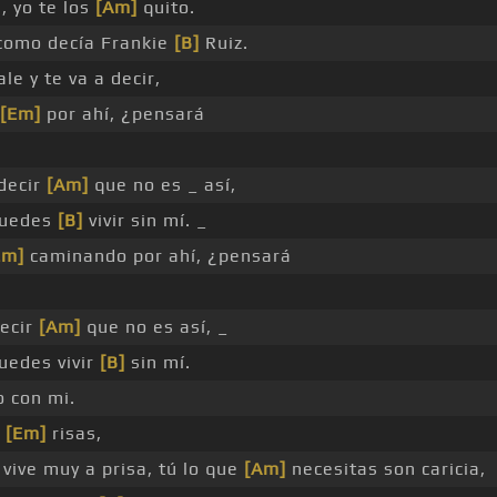
, yo te los
[Am]
quito.
omo decía Frankie
[B]
Ruiz.
ale y te va a decir,
[Em]
por ahí, ¿pensará
 decir
[Am]
que no es _ así,
puedes
[B]
vivir sin mí. _
Em]
caminando por ahí, ¿pensará
decir
[Am]
que no es así, _
uedes vivir
[B]
sin mí.
o con mi.
n
[Em]
risas,
vive muy a prisa, tú lo que
[Am]
necesitas son caricia,