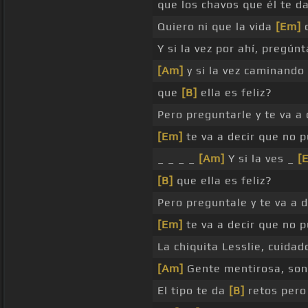
que los chavos que él te da
Quiero ni que la vida
[Em]
c
Y si la vez por ahí, pregúnt
[Am]
y si la vez caminando
que
[B]
ella es feliz?
Pero preguntarle y te va a
[Em]
te va a decir que no 
_ _ _ _
[Am]
Y si la ves _
[
[B]
que ella es feliz?
Pero preguntale y te va a 
[Em]
te va a decir que no p
La chiquita Lesslie, cuidad
[Am]
Gente mentirosa, so
El tipo te da
[B]
retos pero 