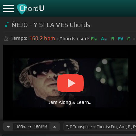
C
U
hord
ÑEJO - Y SI LA VES Chords
160.2
bpm
Tempo:
Chords used:
E
A
B
F#
C
m
m
Jam Along & Learn...
100
➙
160
BPM
%