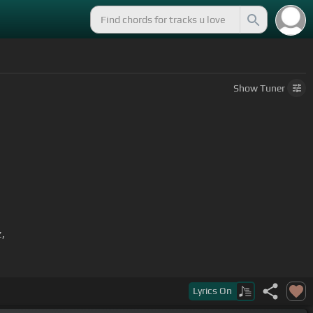
Show
Tuner
z,
Lyrics
On