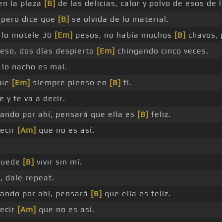
en la plaza
[B]
de las delicias, calor y polvo de esos de 
 pero dice que
[B]
se olvida de lo material.
 lo motele 30
[Em]
pesos, no había muchos
[B]
chavos, 
eso, dos días despierto
[Em]
chingando cinco veces.
 lo nacho es mal.
que
[Em]
siempre pienso en
[B]
ti.
e y te va a decir.
ndo por ahí, pensará que ella es
[B]
feliz.
decir
[Am]
que no es así.
 puede
[B]
vivir sin mí.
 dale repeat.
ando por ahí, pensará
[B]
que ella es feliz.
decir
[Am]
que no es así.