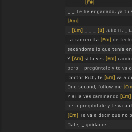
_ _ _ _
[F#]
_ _ _ _
_ _ Te he engañado, ya tú 
[Am]
_
_
[Em]
_ _ _
[B]
Julio H, _ 
La cancercita
[Em]
de fecho
sacándome lo que tenía en
Y
[Am]
si la ves
[Em]
camin
pero _ pregúntale y te va 
Doctor Rich, te
[Em]
va a d
One second, follow me
[Cm
Y si la ves caminando
[Em]
pero pregúntale y te va a 
[Em]
Te va a decir que no
Dale, _ guídame.