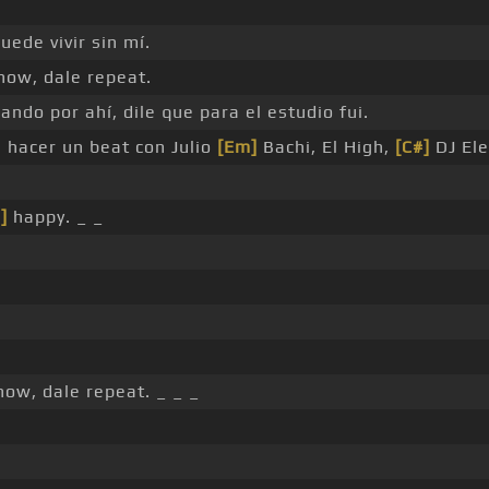
uede vivir sin mí.
now, dale repeat.
ndo por ahí, dile que para el estudio fui.
 hacer un beat con Julio
[Em]
Bachi, El High,
[C#]
DJ Ele
]
happy. _ _
ow, dale repeat. _ _ _