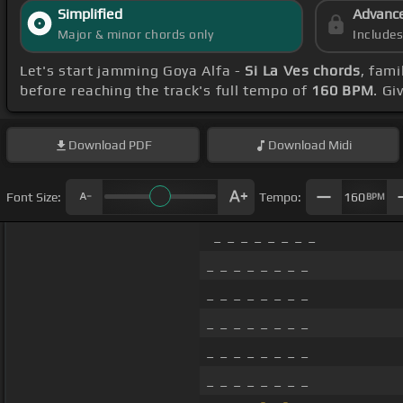
Simplified
Advanc
Major & minor chords only
Include
Let's start jamming Goya Alfa -
Si La Ves chords
, fami
before reaching the track's full tempo of
160 BPM
. Gi
Download
PDF
Download
Midi
Font Size:
Tempo:
160
BPM
_ _ _ _ _ _ _ _
_ _ _ _ _ _ _ _
_ _ _ _ _ _ _ _
_ _ _ _ _ _ _ _
_ _ _ _ _ _ _ _
_ _ _ _ _ _ _ _