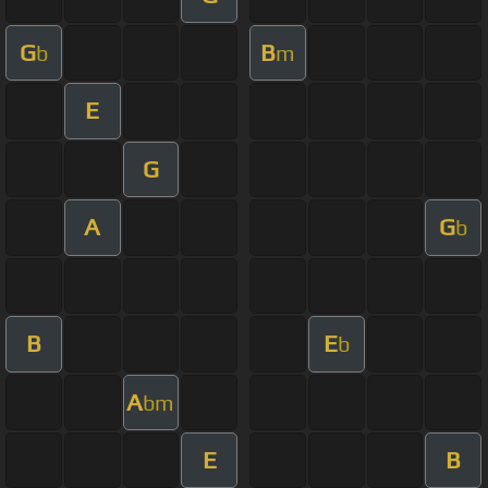
G
B
b
m
E
G
A
G
b
B
E
b
A
bm
E
B