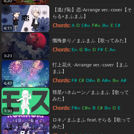
4:20
【逃げ恥】恋-Arrange ver.-cover【そ
らる×まふまふ】
Chords:
A
D
C#
F#
B
E
C#
m
m
m
4:11
懺悔参り／まふまふ【歌ってみた】
Chords:
E
G
B
D
F#
C
A
m
m
m
3:23
打上花火 -Arrange ver.-cover【まふ
まふ】
Chords:
F#
C#
D#
B
A#
B
A#
m
m
m
4:47
彗星ハネムーン／まふまふ【歌って
みた】
Chords:
F#
C#
B
C#
B
D
E
m
m
m
3:30
ロキ／まふまふ feat.そらる【歌って
みた】