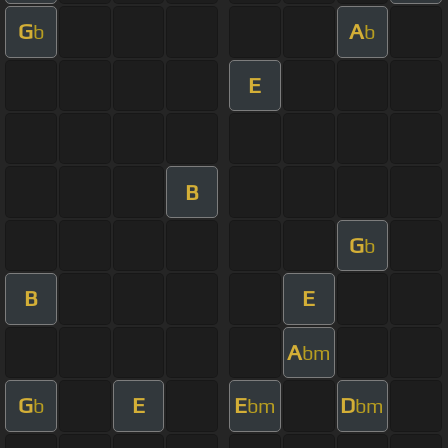
G
A
b
b
E
B
G
b
B
E
A
bm
G
E
E
D
b
bm
bm