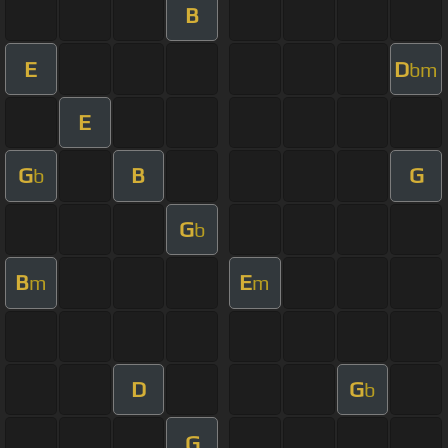
B
E
D
bm
E
G
B
G
b
G
b
B
E
m
m
D
G
b
G