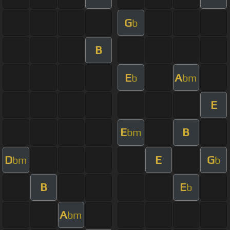
G
b
B
E
A
b
bm
E
E
B
bm
D
E
G
bm
b
B
E
b
A
bm