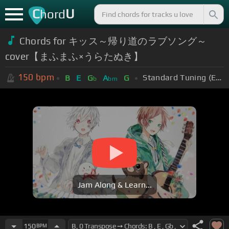
C
U
hord
Chords for キッス～帰り道のラブソング～
cover【まふまふ×うらたぬき】
150
bpm
Standard Tuning (EADGBE)
B
E
G
A
G
b
bm
Jam Along & Learn...
150
BPM