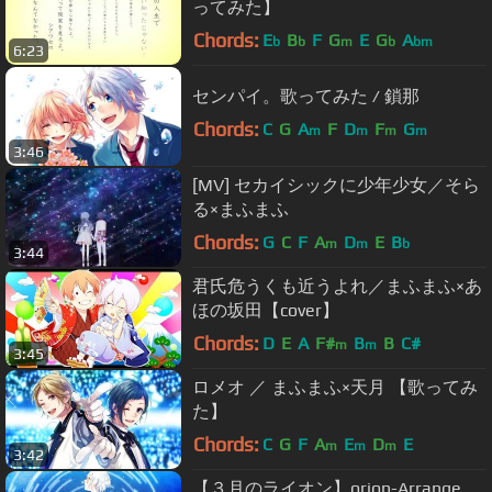
ってみた】
Chords:
E
B
F
G
E
G
A
b
b
m
b
bm
6:23
センパイ。歌ってみた / 鎖那
Chords:
C
G
A
F
D
F
G
m
m
m
m
3:46
[MV] セカイシックに少年少女／そら
る×まふまふ
Chords:
G
C
F
A
D
E
B
m
m
b
3:44
君氏危うくも近うよれ／まふまふ×あ
ほの坂田【cover】
Chords:
D
E
A
F#
B
B
C#
m
m
3:45
ロメオ ／ まふまふ×天月 【歌ってみ
た】
Chords:
C
G
F
A
E
D
E
m
m
m
3:42
【３月のライオン】orion-Arrange