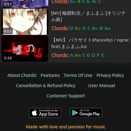
Chords:
E
B
E
G
A
C
m
b
3:51
[MV] 輪廻転生／まふまふ [オリジナ
ル曲]
Chords:
D
E
G
C
B
B
A
m
m
m
4:03
【MV】 パラサイト(Parasite) / nqrse
feat.まふまふ,luz
Chords:
A
A
C
G
D
F
E
m
3:34
About ChordU
Features
Terms Of Use
Privacy Policy
Cancellation & Refund Policy
User Manual
Customer Support
Made with love and passion for music