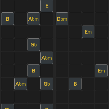
E
B
A
D
bm
bm
E
m
G
b
A
bm
B
E
m
A
G
B
bm
b