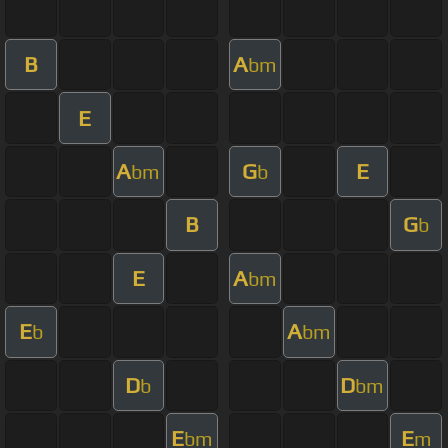
B
A
bm
E
A
G
E
bm
b
B
G
b
E
A
bm
E
A
b
bm
D
D
b
bm
E
E
bm
m