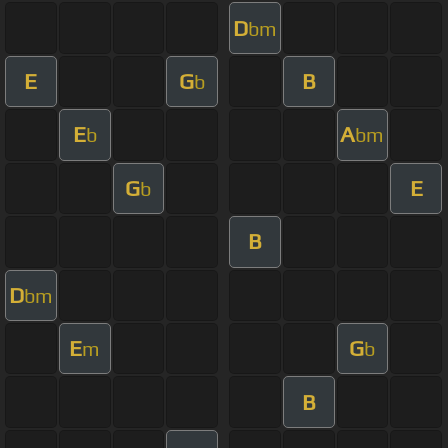
D
bm
E
G
B
b
E
A
b
bm
G
E
b
B
D
bm
E
G
m
b
B