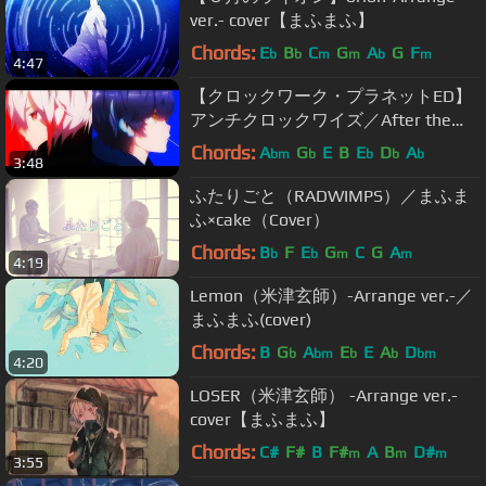
ver.- cover【まふまふ】
Chords:
E
B
C
G
A
G
F
b
b
m
m
b
m
4:47
【クロックワーク・プラネットED】
アンチクロックワイズ／After the
Rain【そらる×まふまふ】
Chords:
A
G
E
B
E
D
A
bm
b
b
b
b
3:48
ふたりごと（RADWIMPS）／まふま
ふ×cake（Cover）
Chords:
B
F
E
G
C
G
A
b
b
m
m
4:19
Lemon（米津玄師）-Arrange ver.-／
まふまふ(cover)
Chords:
B
G
A
E
E
A
D
b
bm
b
b
bm
4:20
LOSER（米津玄師） -Arrange ver.-
cover【まふまふ】
Chords:
C#
F#
B
F#
A
B
D#
m
m
m
3:55