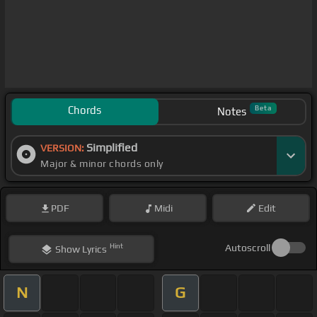
Chords
Beta
Notes
Simplified
VERSION:
Major & minor chords only
PDF
Midi
Edit
Hint
Autoscroll
Show
Lyrics
N
G