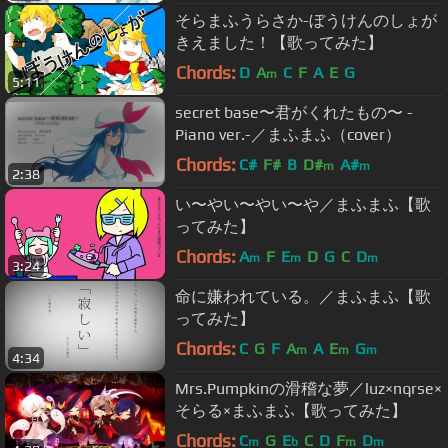
そらまふうらさか-ぼうけんのしょが
きえました！【歌ってみた】
Chords:
D
A
C
F
A
E
G
m
5:11
secret base〜君がくれたもの〜 -
Piano ver.-／まふまふ（cover）
Chords:
C#
F#
B
D#
A#
m
m
2:38
い〜やい〜やい〜や／まふまふ【歌
ってみた】
Chords:
A
F
E
D
G
C
D
m
m
m
3:24
命に嫌われている。／まふまふ【歌
ってみた】
Chords:
C
G
F
A
A
E
G
m
m
m
4:34
Mrs.Pumpkinの滑稽な夢／luz×nqrse×
そらる×まふまふ【歌ってみた】
Chords:
C
G
E
C
D
F
D
m
b
m
m