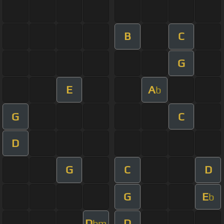
B
C
G
E
A
b
G
C
D
G
C
D
G
E
b
D
D
bm