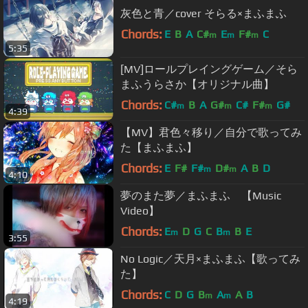
灰色と青／cover そらる×まふまふ
Chords:
E
B
A
C#
E
F#
C
m
m
m
5:35
[MV]ロールプレイングゲーム／そら
まふうらさか【オリジナル曲】
Chords:
C#
B
A
G#
C#
F#
G#
m
m
m
4:39
【MV】君色々移り／自分で歌ってみ
た【まふまふ】
Chords:
E
F#
F#
D#
A
B
D
m
m
4:10
夢のまた夢／まふまふ 【Music
Video】
Chords:
E
D
G
C
B
B
E
m
m
3:55
No Logic／天月×まふまふ【歌ってみ
た】
Chords:
C
D
G
B
A
A
B
m
m
4:19