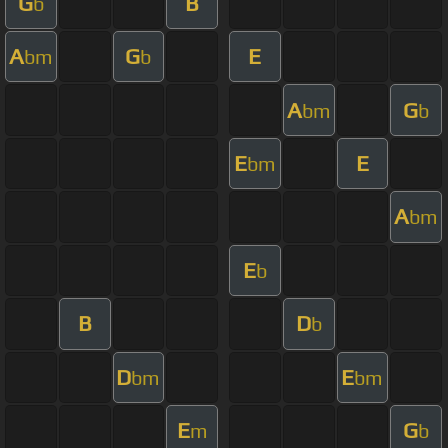
G
B
b
A
G
E
bm
b
A
G
bm
b
E
E
bm
A
bm
E
b
B
D
b
D
E
bm
bm
E
G
m
b