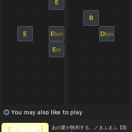
E
B
E
E
D
bm
bm
E
m
You may also like to play
あの夏が飽和する。／まふまふ【歌