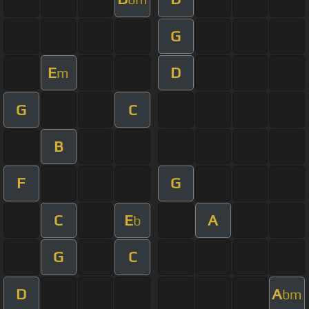
G
E
D
m
G
C
B
F
G
C
E
A
b
G
C
D
A
bm