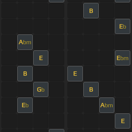
B
E
b
A
bm
E
E
bm
B
E
G
B
b
E
A
b
bm
E