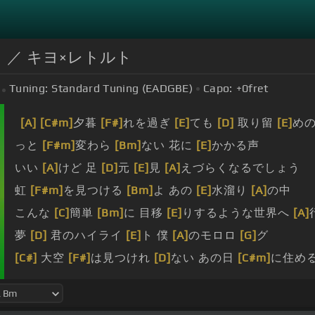
日々 ／ キヨ×レトルト
Tuning:
Standard Tuning (EADGBE)
Capo:
+0
fret
[A]
[C#m]
夕暮
[F#]
れを過ぎ
[E]
ても
[D]
取り留
[E]
め
っと
[F#m]
変わら
[Bm]
ない 花に
[E]
かかる声
いい
[A]
けど 足
[D]
元
[E]
見
[A]
えづらくなるでしょう
虹
[F#m]
を見つける
[Bm]
よ あの
[E]
水溜り
[A]
の中
こんな
[C]
簡単
[Bm]
に 目移
[E]
りするような世界へ
[A]
夢
[D]
君のハイライ
[E]
ト 僕
[A]
のモロロ
[G]
グ
[C#]
大空
[F#]
は見つけれ
[D]
ない あの日
[C#m]
に住め
景色
[E]
はここに
[A]
あったんだ
[G#]
君の
[C#]
いた
[F#