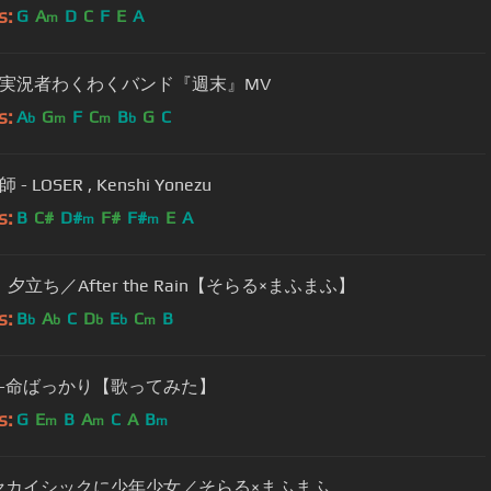
s:
G
A
D
C
F
E
A
m
実況者わくわくバンド『週末』MV
s:
A
G
F
C
B
G
C
b
m
m
b
- LOSER , Kenshi Yonezu
s:
B
C#
D#
F#
F#
E
A
m
m
夕立ち／After the Rain【そらる×まふまふ】
s:
B
A
C
D
E
C
B
b
b
b
b
m
-命ばっかり【歌ってみた】
s:
G
E
B
A
C
A
B
m
m
m
] セカイシックに少年少女／そらる×まふまふ