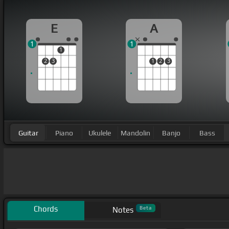
E
A
1
1
1
2
3
1
2
3
Guitar
Piano
Ukulele
Mandolin
Banjo
Bass
Chords
Beta
Notes