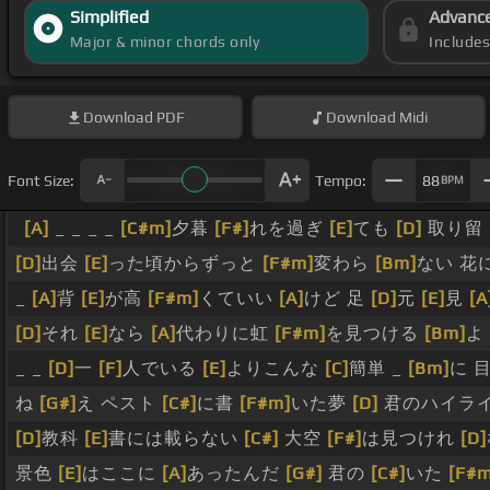
Simplified
Advanc
Major & minor chords only
Include
Download
PDF
Download
Midi
Font Size:
Tempo:
88
BPM
[A]
_ _ _ _
[C#m]
夕暮
[F#]
れを過ぎ
[E]
ても
[D]
取り留
[D]
出会
[E]
った頃からずっと
[F#m]
変わら
[Bm]
ない 花
_
[A]
背
[E]
が高
[F#m]
くていい
[A]
けど 足
[D]
元
[E]
見
[A
[D]
それ
[E]
なら
[A]
代わりに虹
[F#m]
を見つける
[Bm]
よ
_ _
[D]
一
[F]
人でいる
[E]
よりこんな
[C]
簡単 _
[Bm]
に 
ね
[G#]
え ペスト
[C#]
に書
[F#m]
いた夢
[D]
君のハイラ
[D]
教科
[E]
書には載らない
[C#]
大空
[F#]
は見つけれ
[D]
景色
[E]
はここに
[A]
あったんだ
[G#]
君の
[C#]
いた
[F#m