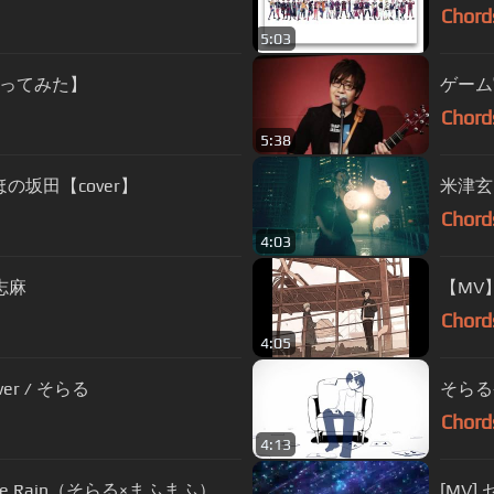
Chord
5:03
ってみた】
ゲーム
Chord
5:38
坂田【cover】
米津玄師 
Chord
4:03
 志麻
【MV】
Chord
4:05
er / そらる
そらる
Chord
4:13
e Rain（そらる×まふまふ）
[MV