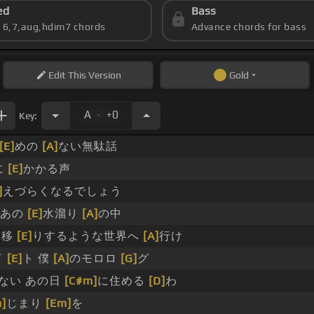
ed
Bass
s 6,7,aug,hdim7 chords
Advance chords for bass
Edit
This Version
Gold
.
A
+0
Key:
[E]
めの
[A]
ない無駄話
に
[E]
かかる声
]
えづらくなるでしょう
 あの
[E]
水溜り
[A]
の中
目移
[E]
りするような世界へ
[A]
行け
イ
[E]
ト 僕
[A]
のモロロ
[G]
グ
ない あの日
[C#m]
に住める
[D]
わ
]
じまり
[Em]
を