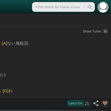
Show
Tuner
の
[A]
ない無駄話
行け
る
[D]
わ
m]
じまり
[Em]
を
Lyrics
On