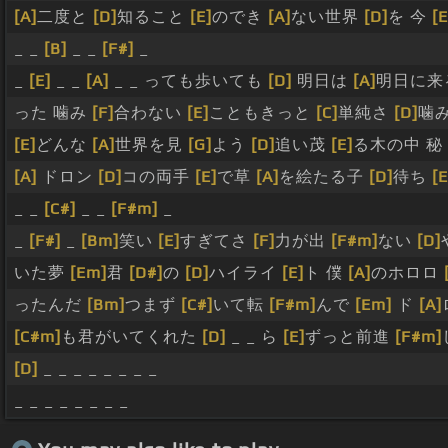
[A]
二度と
[D]
知ること
[E]
のでき
[A]
ない世界
[D]
を 今
[E
_ _
[B]
_ _
[F#]
_
_
[E]
_ _
[A]
_ _ っても歩いても
[D]
明日は
[A]
明日に来
った 噛み
[F]
合わない
[E]
こともきっと
[C]
単純さ
[D]
噛
[E]
どんな
[A]
世界を見
[G]
よう
[D]
追い茂
[E]
る木の中 秘
[A]
ドロン
[D]
コの両手
[E]
で草
[A]
を絵たる子
[D]
待ち
[E
_ _
[C#]
_ _
[F#m]
_
_
[F#]
_
[Bm]
笑い
[E]
すぎてさ
[F]
力が出
[F#m]
ない
[D]
いた夢
[Em]
君
[D#]
の
[D]
ハイライ
[E]
ト 僕
[A]
のホロロ
ったんだ
[Bm]
つまず
[C#]
いて転
[F#m]
んで
[Em]
ド
[A]
[C#m]
も君がいてくれた
[D]
_ _ ら
[E]
ずっと前進
[F#m]
[D]
_ _ _ _ _ _ _ _
_ _ _ _ _ _ _ _