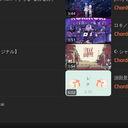
Chord
3:44
ロキ／
Chord
3:51
リジナル】
☪ シャ
Chord
3:54
須田景
Chord
4:02
rai