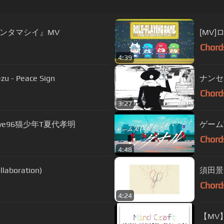
ンタマシイ』MV
[MV
Chord
4:39
 - Peace Sign
Chord
3:27
ve96猫少年T夏代孝明
ゲーム
Chord
4:48
llaboration)
須田景
Chord
4:24
【MV】