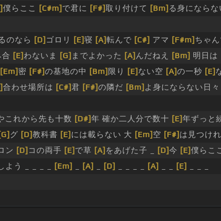
]
僕らここ
[C#m]
で君に
[F#]
取り付けて
[Bm]
る身にならな
るのなら
[D]
ゴロリ
[E]
寝
[A]
転んで
[C#]
アマ
[F#m]
ちゃ
み合
[E]
わないま
[G]
までよかった
[A]
んだねえ
[Bm]
明日は
[Em]
密
[F#]
の基地の中
[Bm]
限り
[E]
ない空
[A]
の一秒
[E]
]
合わせ場所は
[C#]
君
[F#]
の隣だ
[Bm]
よ身にならない日
やこれから先も十数
[D#]
年 確か二人分で数十
[E]
年ずっと続
[G]
グ
[D]
教科書
[E]
には載らない 大
[Em]
空
[F#]
は見つけ
ロン
[D]
コの両手
[E]
で草
[A]
をあげた子 _
[D]
今
[E]
僕らこ
しよう _ _ _ _
[Em]
_
[A]
_
[D]
_ _ _ _
[A]
_ _
[E]
_ _ _