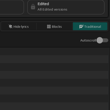
Edited
All Edited versions
Hide lyrics
Blocks
Traditional
Autoscroll