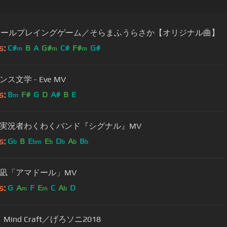
]ロールプレイングゲーム／そらまふうらさか【オリジナル曲】
s:
C#
B
A
G#
C#
F#
G#
m
m
m
ナンセンス文学 - Eve MV
s:
B
F#
G
D
A#
B
E
m
実況者わくわくバンド『シグナル』MV
s:
G
B
E
E
D
A
B
b
bm
b
b
b
b
凪「アマドール」MV
s:
G
A
F
E
C
A
D
m
m
b
Mind Craft／げろソニ2018