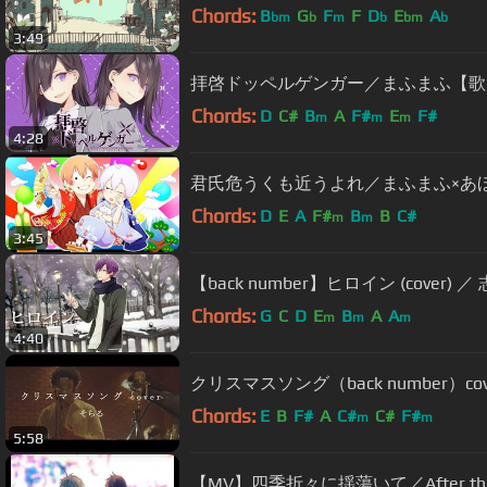
Chords:
B
G
F
F
D
E
A
bm
b
m
b
bm
b
3:49
拝啓ドッペルゲンガー／まふまふ【歌
Chords:
D
C#
B
A
F#
E
F#
m
m
m
4:28
君氏危うくも近うよれ／まふまふ×あほの
Chords:
D
E
A
F#
B
B
C#
m
m
3:45
【back number】ヒロイン (cover) ／
Chords:
G
C
D
E
B
A
A
m
m
m
4:40
クリスマスソング（back number）cov
Chords:
E
B
F#
A
C#
C#
F#
m
m
5:58
【MV】四季折々に揺蕩いて／After th