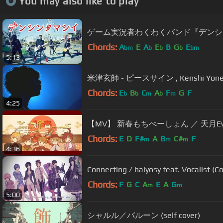
You may also like to play
ゲーム実況者わくわくバンド『デンシ
Chords:
A
E
A
E
B
G
E
bm
b
b
b
bm
5:13
米津玄師 - ピースサイン , Kenshi Yonezu
Chords:
E
B
C
A
F
G
F
b
b
m
b
m
4:25
【MV】 新春もちべーしょん ／ 天月E
Chords:
E
D
F#
A
B
C#
F
m
m
m
4:36
Connecting / halyosy feat. Vocalist (Co
Chords:
F
G
C
A
E
A
G
m
m
5:00
シャルル／バルーン (self cover)