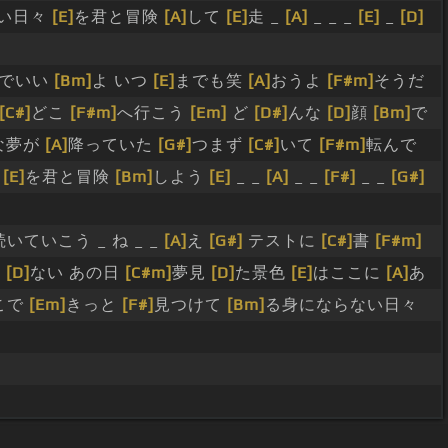
い日々
[E]
を君と冒険
[A]
して
[E]
走 _
[A]
_ _ _
[E]
_
[D]
んでいい
[Bm]
よ いつ
[E]
までも笑
[A]
おうよ
[F#m]
そうだ
[C#]
どこ
[F#m]
へ行こう
[Em]
ど
[D#]
んな
[D]
顔
[Bm]
で
な夢が
[A]
降っていた
[G#]
つまず
[C#]
いて
[F#m]
転んで
々
[E]
を君と冒険
[Bm]
しよう
[E]
_ _
[A]
_ _
[F#]
_ _
[G#]
いていこう _ ね _ _
[A]
え
[G#]
テストに
[C#]
書
[F#m]
れ
[D]
ない あの日
[C#m]
夢見
[D]
た景色
[E]
はここに
[A]
あ
こで
[Em]
きっと
[F#]
見つけて
[Bm]
る身にならない日々