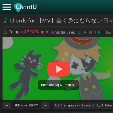
C
U
hord
Chords for 【MV】全く身にならない
87.925
bpm
Tempo:
Chords used:
E
A
D
F#
B
m
m
Jam Along & Learn...
100
➙
88
BPM
%