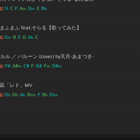
s:
G
C
F
A
D
E
B
m
m
b
まふまふ feat.そらる【歌ってみた】
s:
E
B
E
G
A
C
m
b
ルル ／ バルーン (cover) by天月-あまつき-
s:
F#
A#
C#
F
G#
F
D#
m
m
m
凪「レド」MV
s:
G
D
A
B
F
B
E
b
b
b
bm
b
bm