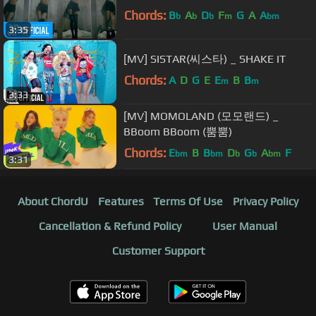
Chords:
B
A
D
F
G
A
A
b
b
b
m
bm
3:35
[MV] SISTAR(씨스타) _ SHAKE IT
Chords:
A
D
G
E
E
B
B
m
m
3:33
[MV] MOMOLAND (모모랜드) _
BBoom BBoom (뿜뿜)
Chords:
E
B
B
D
G
A
F
bm
bm
b
b
bm
3:31
About ChordU
Features
Terms Of Use
Privacy Policy
Cancellation & Refund Policy
User Manual
Customer Support