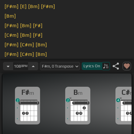
[F#m]
[E]
[Bm]
[F#m]
[Bm]
[F#m]
[Bm]
[F#]
[C#m]
[Bm]
[F#]
[F#m]
[C#m]
[Bm]
[F#m]
[C#m]
[Bm]
[F#m]
[Bm]
Lyrics
On
108
BPM
F#
B
C#
m
m
2
2
4
1
1
1
1
1
1
1
1
1
1
1
1
2
2
3
3
4
3
4