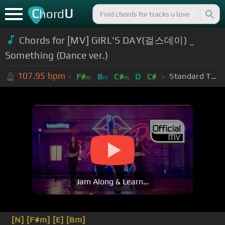
C
U
hord
Chords for [MV] GIRL'S DAY(걸스데이) _
Something (Dance ver.)
107.95
bpm
Standard Tuning (EADGBE)
F#
B
C#
D
C#
m
m
m
Jam Along & Learn...
[N]
[F#m]
[E]
[Bm]