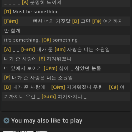
_ _ _ _
[A]
분명히 느껴져
[D]
Must be something
[F#m]
_ _ _ 뻔한 너의 거짓말
[D]
그만
[F#]
여기까지
만 할게
It's something,
[C#]
something
[A]
_ _
[F#m]
내가 준
[Bm]
사랑은 너는 소원일
내가 준 사랑에
[E]
지겨워졌니
네 앞에서 보이기
[C#m]
싫어 _ 참았던 눈물
[E]
내가 준 사랑은 너는 소원일
[B]
내가 준 사랑에 _
[C#m]
지겨워졌니 우린 _
[C#]
여
기까지니 우린 _
[G#m]
여기까지니 _
_ _ _ _ _ _ _ _
You may also like to play