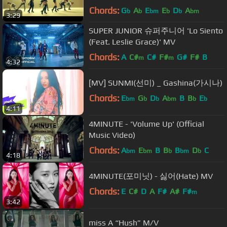
Chords:
G
A
E
E
D
A
b
b
bm
b
b
bm
3:29
SUPER JUNIOR 슈퍼주니어 'Lo Siento
(Feat. Leslie Grace)' MV
Chords:
A
C#
C#
F#
G#
F#
B
m
m
4:32
[MV] SUNMI(선미) _ Gashina(가시나)
Chords:
E
G
D
A
B
B
E
bm
b
b
bm
b
b
4:11
4MINUTE - 'Volume Up' (Official
Music Video)
Chords:
A
E
B
B
B
D
C
bm
bm
b
bm
b
4:18
4MINUTE(포미닛) - 싫어(Hate) MV
Chords:
E
C#
D
A
F#
A#
F#
m
3:42
miss A “Hush” M/V