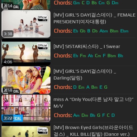
Chords:
G
C
D
B
C
G
D
m
b
m
m
3:14
[MV] GIRL'S DAY(걸스데이) _ FEMALE
PRESIDENT(여자대통령)
Chords:
E
G
B
D
A
B
E
b
b
b
bm
bm
bm
3:38
[MV] SISTAR(씨스타) _ I Swear
Chords:
E
F
A
C
F
B
B
b
m
b
m
bm
b
4:06
[MV] GIRL'S DAY(걸스데이) _
Darling(달링)
Chords:
D
E
A
B
E
G
m
m
3:18
miss A “Only You(다른 남자 말고 너)”
M/V
Chords:
A
D
B
G
F
C
D
m
m
b
3:22
[MV] Brown Eyed Girls(브라운아이드
걸스) _ KILL BILL(킬빌) (Dance ver.)