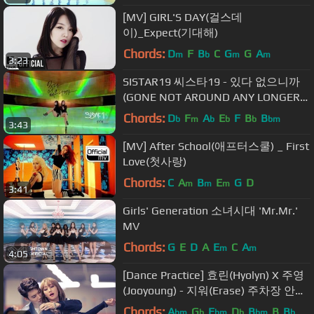
[MV] GIRL'S DAY(걸스데
이)_Expect(기대해)
Chords:
D
F
B
C
G
G
A
m
b
m
m
3:23
SISTAR19 씨스타19 - 있다 없으니까
(GONE NOT AROUND ANY LONGER)
MUSIC VIDEO
Chords:
D
F
A
E
F
B
B
b
m
b
b
b
bm
3:43
[MV] After School(애프터스쿨) _ First
Love(첫사랑)
Chords:
C
A
B
E
G
D
m
m
m
3:41
Girls' Generation 소녀시대 'Mr.Mr.'
MV
Chords:
G
E
D
A
E
C
A
m
m
4:05
[Dance Practice] 효린(Hyolyn) X 주영
(Jooyoung) - 지워(Erase) 주차장 안무
영상
Chords:
A
G
E
D
B
B
B
bm
b
bm
b
bm
b