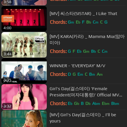
3:58
[MV] 씨스타(SISTAR) _ I Like That
Chords:
G
E
F
B
C
C
G
m
b
b
m
4:00
[MV] KARA(카라) _ Mamma Mia(맘마
미아)
Chords:
G
F
E
G
B
C
C
b
m
b
m
3:44
WINNER - 'EVERYDAY' M/V
Chords:
D
G
E
C
B
A
m
m
m
3:35
Girl's Day(걸스데이) 'Female
President(여자대통령)' Official MV
(Dance.ver)
Chords:
E
G
B
D
A
E
B
b
b
b
bm
bm
bm
3:32
[MV] Girl's Day(걸스데이) _ I'll be
yours