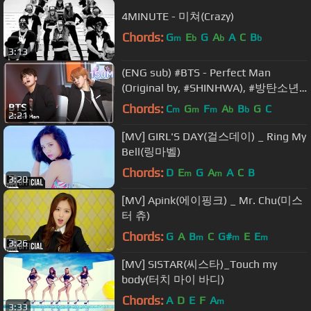
4MINUTE - 미쳐(Crazy)
Chords:
G
E
G
A
A
C
B
m
b
b
b
3:13
(ENG sub) #BTS - Perfect Man
(Original by, #SHINHWA), #방탄소년
단 [2015 MBC Music festival]
Chords:
C
G
F
A
B
G
C
m
m
m
b
b
2:21
20151231
[MV] GIRL'S DAY(걸스데이) _ Ring My
Bell(링마벨)
Chords:
D
E
G
A
A
C
B
m
m
3:20
[MV] Apink(에이핑크) _ Mr. Chu(미스
터 츄)
Chords:
G
A
B
C
G#
E
E
m
m
m
3:26
[MV] SISTAR(씨스타)_Touch my
body(터치 마이 바디)
Chords:
A
D
E
F
A
m
3:33