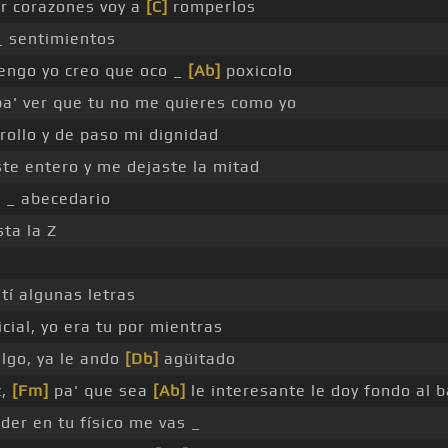
ar corazones voy a
[C]
romperlos
_ sentimientos
engo yo creo que oco _
[Ab]
poxicolo
a' ver que tu no me quieres como yo
rollo y de paso mi dignidad
te entero y me dejaste la mitad
 _ abecedario
ta la Z
tí algunas letras
cial, yo era tu por mientras
algo, ya le ando
[Db]
agüitado
z,
[Fm]
pa' que sea
[Ab]
le interesante le doy fondo al b
der en tu físico me vas _