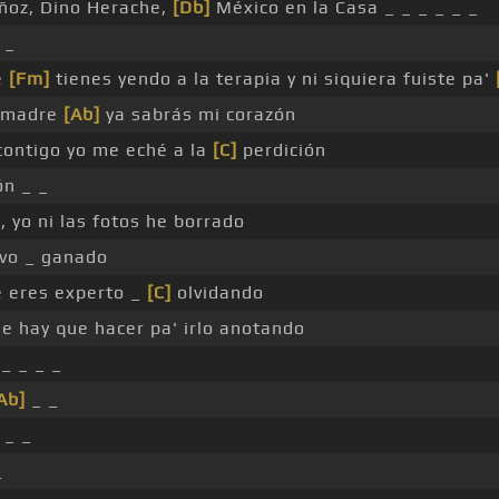
ñoz, Dino Herache,
[Db]
México en la Casa _ _ _ _ _ _
 _
e
[Fm]
tienes yendo a la terapia y ni siquiera fuiste pa'
esmadre
[Ab]
ya sabrás mi corazón
contigo yo me eché a la
[C]
perdición
ón _ _
 yo ni las fotos he borrado
evo _ ganado
e eres experto _
[C]
olvidando
ue hay que hacer pa' irlo anotando
_ _ _ _
Ab]
_ _
_ _
_