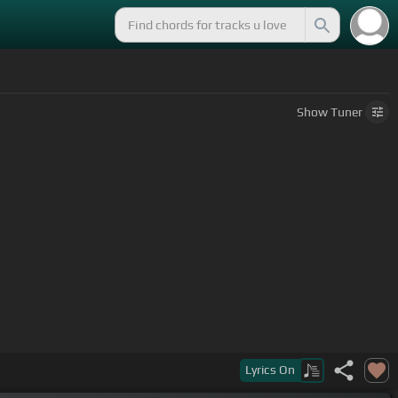
Show
Tuner
n on
Lyrics
On