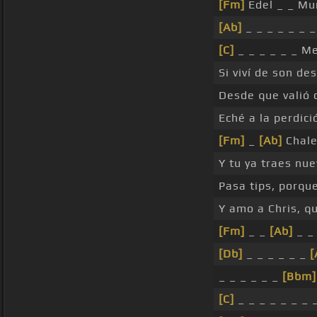
[Fm]
Edel _ _ Mu
[Ab]
_ _ _ _ _ _ _
[C]
_ _ _ _ _ _ M
Si viví de son d
Desde que valió 
Eché a la perdici
[Fm]
_
[Ab]
Chale,
Y tu ya traes nu
Pasa tips, porqu
Y amo a Chris, q
[Fm]
_ _
[Ab]
_ _ 
[Db]
_ _ _ _ _ _
[
_ _ _ _ _ _
[Bbm]
[C]
_ _ _ _ _ _ _ 