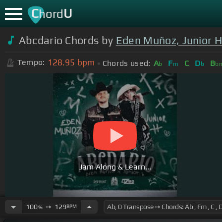
C
U
hord
Abcdario Chords by
Eden Muñoz, Junior 
128.95
bpm
Tempo:
Chords used:
A
F
C
D
B
b
m
b
b
Jam Along & Learn...
100
➙
129
BPM
%