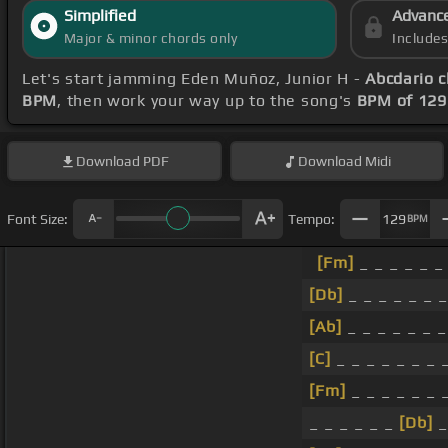
Simplified
Advanc
Major & minor chords only
Include
Let's start jamming Eden Muñoz, Junior H -
Abcdario 
BPM
, then work your way up to the song's
BPM of 129
Download
PDF
Download
Midi
Font Size:
Tempo:
129
BPM
[Fm]
_ _ _ _ _ _
[Db]
_ _ _ _ _ _ _
[Ab]
_ _ _ _ _ _ _
[C]
_ _ _ _ _ _ _ 
[Fm]
_ _ _ _ _ _ 
_ _ _ _ _ _
[Db]
_