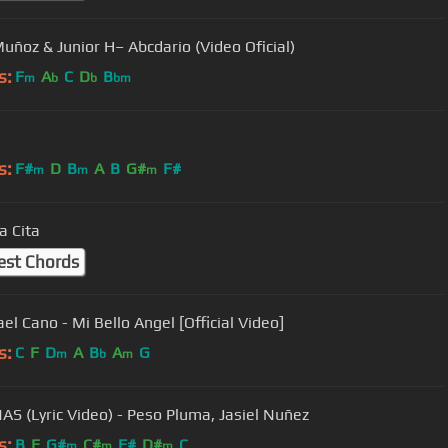
uñoz & Junior H– Abcdario (Video Oficial)
s:
F
A
C
D
B
m
b
b
bm
s:
F#
D
B
A
B
G#
F#
m
m
m
a Cita
est Chords
el Cano - Mi Bello Angel [Official Video]
s:
C
F
D
A
B
A
G
m
b
m
S (Lyric Video) - Peso Pluma, Jasiel Nuñez
s:
B
E
G#
C#
F#
D#
C
m
m
m