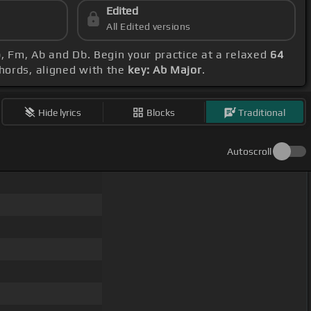
Edited
All Edited versions
b, Fm, Ab and Db. Begin your practice at a relaxed
64
chords, aligned with the
key: Ab Major
.
Hide lyrics
Blocks
Traditional
Autoscroll