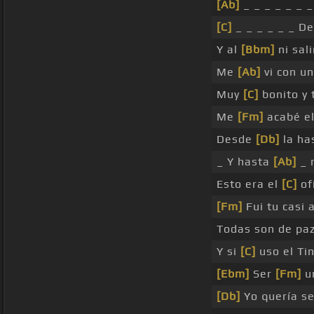
[Ab]
_ _ _ _ _ _ _
[C]
_ _ _ _ _ _ D
Y al
[Bbm]
ni sal
Me
[Ab]
vi con un
Muy
[C]
bonito y 
Me
[Fm]
acabé el
Desde
[Db]
la has
_ Y hasta
[Ab]
_ r
Esto era el
[C]
ofi
[Fm]
Fui tu casi a
Todas son de paz
Y si
[C]
uso el Tin
[Ebm]
Ser
[Fm]
u
[Db]
Yo quería se