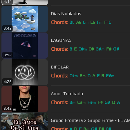
4:14
Dias Nublados
Chords:
B
A
C
E
F
F
C
b
b
m
b
m
3:42
LAGUNAS
Chords:
B
E
C#
C#
G#
F#
G#
m
m
3:52
BIPOLAR
Chords:
C#
B
D
A
E
B
F#
m
m
m
4:26
Amor Tumbado
Chords:
B
C#
F#
F#
G#
D
A
m
m
m
3:42
Grupo Frontera x Grupo Firme - EL AM
Chords:
A
D
E
B
G#
F#
C#
m