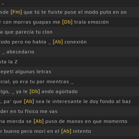
 _
esde
[Fm]
que tú te fuiste puse el modo puto en on
ir con morras guapas me
[Db]
traía emoción
a que parecía tu clon
todo pero no había _
[Ab]
conexión
 _ abecedario
ta la Z
epetí algunas letras
cial, yo era tu por mientras _
lgo, _ ya le
[Db]
ando agüitado
, pa' que
[Ab]
sea le interesante le doy fondo al baz
der en tu físico me vas
na mierda se
[Ab]
puso de manos en que momento
r bueno pero morí en el
[Ab]
intento