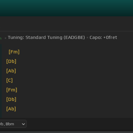
H
Tuning:
Standard Tuning (EADGBE)
Capo:
+0
fret
m
[Fm]
[Db]
[Ab]
[C]
[Fm]
[Db]
[Ab]
[C]
Desde
[Fm]
que tú te fuiste puse el modo puto e