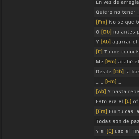
En vez de arregl
Quiero no tener 
[Fm]
No se que t
O
[Db]
no antes p
Y
[Ab]
agarrar el 
[C]
Tu me conocis
Me
[Fm]
acabé el
Desde
[Db]
la has
_ _
[Fm]
_
[Ab]
Y hasta repe
Esto era el
[C]
ofi
[Fm]
Fui tu casi 
Todas son de pa
Y si
[C]
uso el Tin