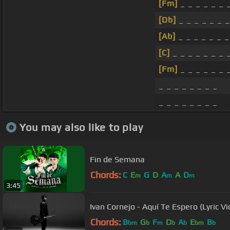
[Fm]
_ _ _ _ _ _ 
[Db]
_ _ _ _ _ _ _
[Ab]
_ _ _ _ _ _ _
[C]
_ _ _ _ _ _ _ 
[Fm]
_ _ _ _ _ _ 
_ _ _ _ _ _ _ _
_ _ _ _ _ _ _ _
You may also like to play
Fin de Semana
Chords:
C
E
G
D
A
A
D
m
m
m
3:45
Ivan Cornejo - Aquí Te Espero (Lyric Vi
Chords:
B
G
F
D
A
E
B
bm
b
m
b
b
bm
b