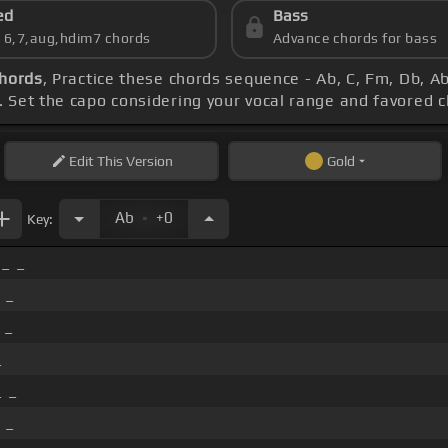
ed
Bass
s 6,7,aug,hdim7 chords
Advance chords for bass
chords
, Practice these chords sequence - Ab, C, Fm, Db, A
. Set the capo considering your vocal range and favored 
Edit
This Version
Gold
.
Ab
+0
Key:
 _ _
 _
 _
_
_ _
 _