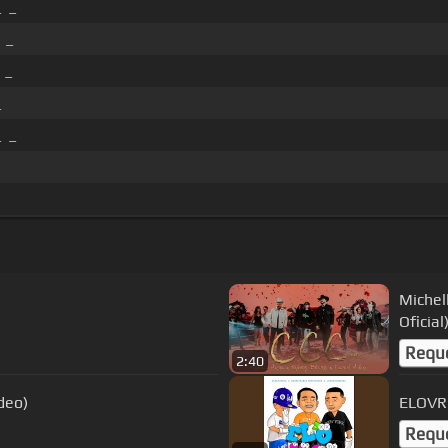
_ _
 _
 _
_
_ _
Michel
Oficial
Requ
2:40
deo)
ELOV
Requ