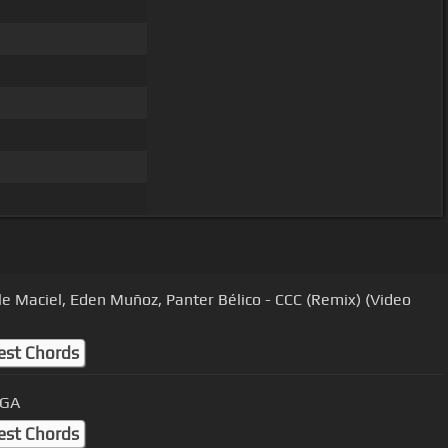
le Maciel, Eden Muñoz, Panter Bélico - CCC (Remix) (Video
)
est Chords
RGA
est Chords