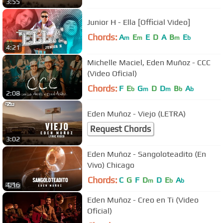
3:55
Junior H - Ella [Official Video]
Chords:
A
E
E
D
A
B
E
m
m
m
b
4:21
Michelle Maciel, Eden Muñoz - CCC
(Video Oficial)
Chords:
F
E
G
D
D
B
A
b
m
m
b
b
2:08
Eden Muñoz - Viejo (LETRA)
Request Chords
3:02
Eden Muñoz - Sangoloteadito (En
Vivo) Chicago
Chords:
C
G
F
D
D
E
A
m
b
b
4:16
Eden Muñoz - Creo en Ti (Video
Oficial)