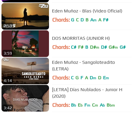
Eden Muñoz - Blas (Video Oficial)
Chords:
G
C
D
B
A
A
F#
m
2:53
DOS MORRITAS (JUNIOR H)
Chords:
C#
F#
B
D#
D#
G#
G#
m
m
3:59
Eden Muñoz - Sangoloteadito
(LETRA)
Chords:
C
G
F
A
D
D
E
m
m
4:14
[LETRA] Días Nublados - Junior H
(2020)
Chords:
B
E
F
C
A
B
b
b
m
m
b
bm
3:42