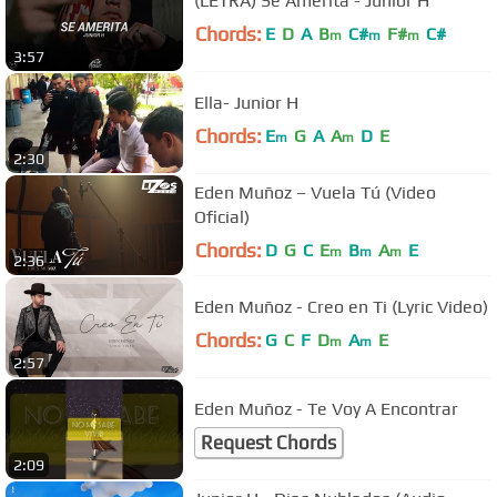
(LETRA) Se Amerita - Junior H
Chords:
E
D
A
B
C#
F#
C#
m
m
m
3:57
Ella- Junior H
Chords:
E
G
A
A
D
E
m
m
2:30
Eden Muñoz – Vuela Tú (Video
Oficial)
Chords:
D
G
C
E
B
A
E
m
m
m
2:36
Eden Muñoz - Creo en Ti (Lyric Video)
Chords:
G
C
F
D
A
E
m
m
2:57
Eden Muñoz - Te Voy A Encontrar
Request Chords
2:09