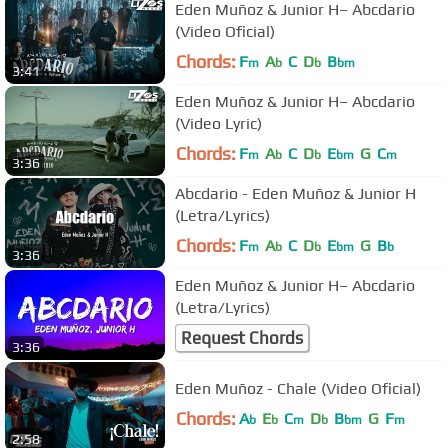
Eden Muñoz & Junior H– Abcdario
(Video Oficial)
Chords:
F
A
C
D
B
m
b
b
bm
3:41
Eden Muñoz & Junior H– Abcdario
(Video Lyric)
Chords:
F
A
C
D
E
G
C
m
b
b
bm
m
3:36
Abcdario - Eden Muñoz & Junior H
(Letra/Lyrics)
Chords:
F
A
C
D
E
G
B
m
b
b
bm
b
3:36
Eden Muñoz & Junior H– Abcdario
(Letra/Lyrics)
Request Chords
3:36
Eden Muñoz - Chale (Video Oficial)
Chords:
A
E
C
D
B
G
F
b
b
m
b
bm
m
2:58