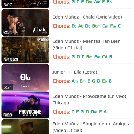
Chords:
G
C
F
D
A
E
B
m
m
b
3:07
Eden Muñoz - Chale (Lyric Video)
Chords:
E
A
D
B
C
F
C
b
b
b
bm
m
m
2:51
Eden Muñoz - Mientes Tan Bien
(Video Oficial)
Chords:
G
D
C
B
E
C#
B
m
m
3:53
Junior H - Ella (Letra)
Chords:
A
E
E
G
D
E
B
m
m
b
5:21
Eden Muñoz - Provocame (En Vivo)
Chicago
Chords:
C
F
G
D
D
E
A
m
3:09
Eden Muñoz - Simplemente Amigos
(Video Oficial)