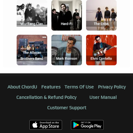
Wu-Tang Clan
Hard-Fi
The Cribs
The Allman
Brothers Band
Mark Ronson
Elvis Costello
About ChordU
Features
Terms Of Use
Privacy Policy
Cancellation & Refund Policy
User Manual
Customer Support