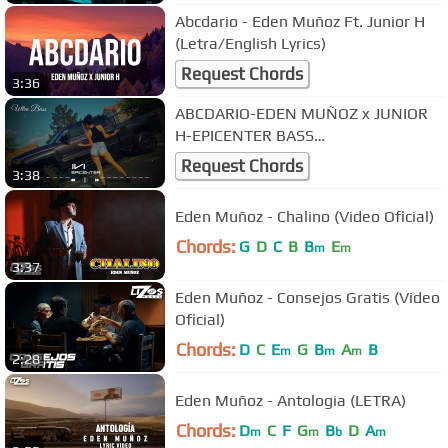
Abcdario - Eden Muñoz Ft. Junior H
(Letra/English Lyrics)
Request Chords
3:36
ABCDARIO-EDEN MUÑOZ x JUNIOR
H-EPICENTER BASS
BOOSTED+REEVERB
Request Chords
3:38
Eden Muñoz - Chalino (Video Oficial)
Chords:
G
D
C
B
B
E
m
m
3:37
Eden Muñoz - Consejos Gratis (Video
Oficial)
Chords:
D
C
E
G
B
A
B
m
m
m
2:28
Eden Muñoz - Antologia (LETRA)
Chords:
D
C
F
G
B
D
A
m
m
b
m