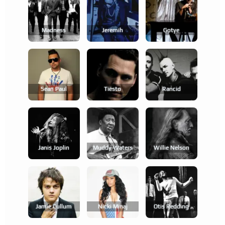
Madness
Jeremih
Gotye
Sean Paul
Tiësto
Rancid
Janis Joplin
Muddy Waters
Willie Nelson
Jamie Cullum
Nicki Minaj
Otis Redding