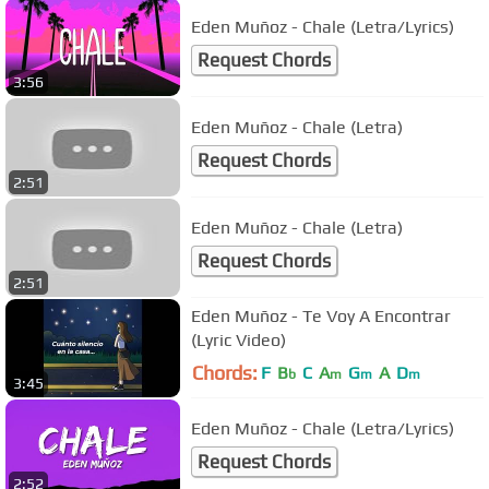
Eden Muñoz - Chale (Letra/Lyrics)
Request Chords
3:56
Eden Muñoz - Chale (Letra)
Request Chords
2:51
Eden Muñoz - Chale (Letra)
Request Chords
2:51
Eden Muñoz - Te Voy A Encontrar
(Lyric Video)
Chords:
F
B
C
A
G
A
D
b
m
m
m
3:45
Eden Muñoz - Chale (Letra/Lyrics)
Request Chords
2:52