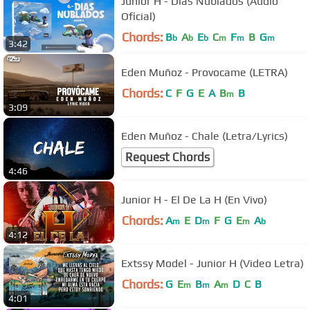
Junior H - Dias Nublados (Audio
Oficial)
Chords:
B
A
E
C
F
B
G
b
b
b
m
m
m
3:42
Eden Muñoz - Provocame (LETRA)
Chords:
C
F
G
E
A
B
B
m
3:09
Eden Muñoz - Chale (Letra/Lyrics)
Request Chords
4:46
Junior H - El De La H (En Vivo)
Chords:
A
E
D
F
G
E
A
m
m
m
b
4:12
Extssy Model - Junior H (Video Letra)
Chords:
G
E
B
A
D
C
B
m
m
m
4:01