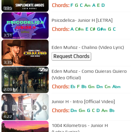
Chords:
F
G
C
A
A
E
D
m
3:25
Psicodelica- Junior H [LETRA]
Chords:
A
C#
E
C#
G#
G
C
m
m
3:51
Eden Muñoz - Chalino (Video Lyric)
Request Chords
3:35
Eden Muñoz - Como Quieras Quiero
(Video Oficial)
Chords:
E
F
B
G
D
C
A
b
b
m
m
m
bm
2:09
Junior H - Intro [Official Video]
Chords:
D
G
G
C
D
A
B
m
m
m
b
4:22
1004 Kilometros - Junior H
(Letra/Lyrics)