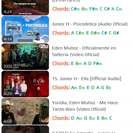
Chords:
C#
B
F#
C
C#
A
C
m
m
m
m
4:24
Junior H - Psicodelica (Audio Oficial)
Chords:
A
C#
E
G#
C#
C
G#
m
m
4:14
Eden Muñoz - Oficialmente en
Soltería (Video Oficial)
Chords:
E
B
A
D
F#
m
m
2:03
15. Junior H - Ella [Official Audio]
Chords:
A
E
E
D
A
G
E
m
m
b
4:20
Yuridia, Eden Muñoz - Me Hace
Tanto Bien (Video Oficial)
Chords:
D
A
G
E
E
B
C
m
m
m
4:05