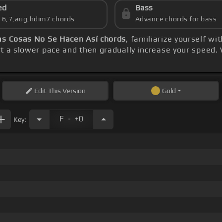
ed
Bass
s 6,7,aug,hdim7 chords
Advance chords for bass
as Cosas No Se Hacen Así chords
, familiarize yourself wi
at a slower pace and then gradually increase your speed.
Edit
This Version
Gold
.
F
+0
Key: