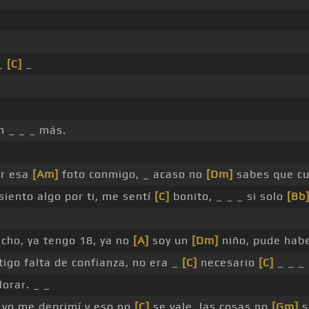
 _
[C]
_
n _ _ _ más.
r esa
[Am]
foto conmigo, _ acaso no
[Dm]
sabes que c
siento algo por ti, me sentí
[C]
bonito, _ _ _ si solo
[Bb
cho, ya tengo 18, ya no
[A]
soy un
[Dm]
niño, pude hab
igo falta de confianza, no era _
[C]
necesario
[C]
_ _ _
lorar. _ _
 yo me deprimí y eso no
[C]
se vale, las cosas no
[Gm]
s