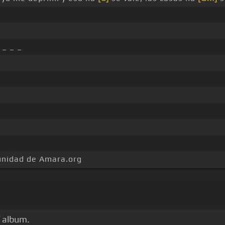
 _ _ _
munidad de Amara.org
í album.