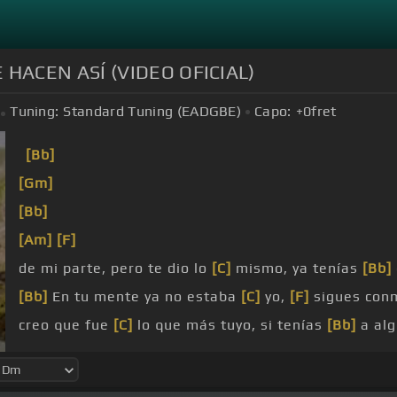
 HACEN ASÍ (VIDEO OFICIAL)
Tuning:
Standard Tuning (EADGBE)
Capo:
+0
fret
[Bb]
[Gm]
[Bb]
[Am]
[F]
de mi parte, pero te dio lo
[C]
mismo, ya tenías
[Bb]
[Bb]
En tu mente ya no estaba
[C]
yo,
[F]
sigues con
creo que fue
[C]
lo que más tuyo, si tenías
[Bb]
a alg
hay que
[Am]
subir esa foto conmigo, acaso no
[Dm]