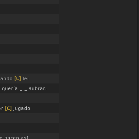
uando
[C]
leí
]
quería _ _ subrar.
er
[C]
jugado
e hacen así. _ _ _ _