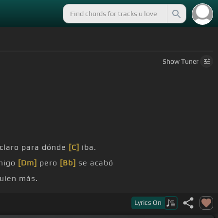
Show
Tuner
claro para dónde
[C]
iba.
migo
[Dm]
pero
[Bb]
se acabó
uien más.
sabes que cuando
[C]
leí
Lyrics
On