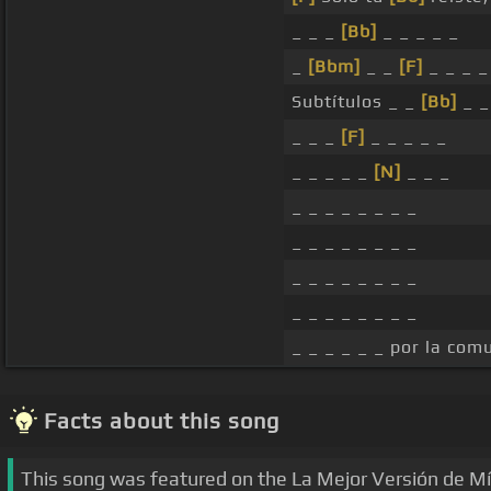
_ _ _
[Bb]
_ _ _ _ _
_
[Bbm]
_ _
[F]
_ _ _ _
Subtítulos _ _
[Bb]
_ _
_ _ _
[F]
_ _ _ _ _
_ _ _ _ _
[N]
_ _ _
_ _ _ _ _ _ _ _
_ _ _ _ _ _ _ _
_ _ _ _ _ _ _ _
_ _ _ _ _ _ _ _
_ _ _ _ _ _ por la co
Facts about this song
This song was featured on the La Mejor Versión de M