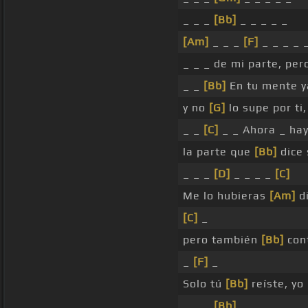
_ _ _
[Bb]
_ _ _ _ _
[Am]
_ _ _
[F]
_ _ _ _ 
_ _ _ de mi parte, per
_ _
[Bb]
En tu mente y
y no
[G]
lo supe por ti
_ _
[C]
_ _ Ahora _ ha
la parte que
[Bb]
dice 
_ _ _
[D]
_ _ _ _
[C]
Me lo hubieras
[Am]
di
[C]
_
pero también
[Bb]
cont
_
[F]
_
Solo tú
[Bb]
reíste, yo
_ _ _
[Bb]
_ _ _ _ _