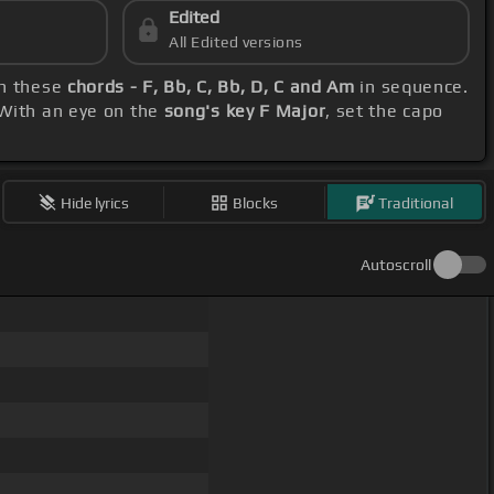
Edited
All Edited versions
th these
chords - F, Bb, C, Bb, D, C and Am
in sequence.
 With an eye on the
song's key F Major
, set the capo
Hide lyrics
Blocks
Traditional
Autoscroll