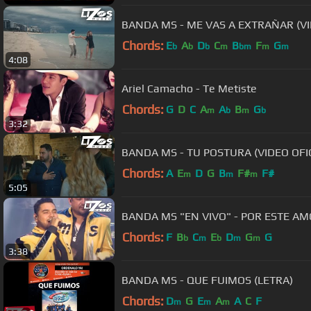
BANDA MS - ME VAS A EXTRAÑAR (VI
Chords:
E
A
D
C
B
F
G
b
b
b
m
bm
m
m
4:08
Ariel Camacho - Te Metiste
Chords:
G
D
C
A
A
B
G
m
b
m
b
3:32
BANDA MS - TU POSTURA (VIDEO OFIC
Chords:
A
E
D
G
B
F#
F#
m
m
m
5:05
BANDA MS "EN VIVO" - POR ESTE AMO
Chords:
F
B
C
E
D
G
G
b
m
b
m
m
3:38
BANDA MS - QUE FUIMOS (LETRA)
Chords:
D
G
E
A
A
C
F
m
m
m