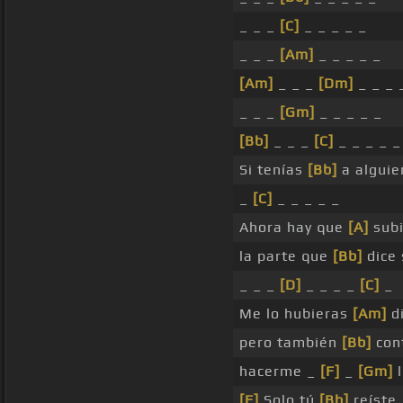
_ _ _
[C]
_ _ _ _ _
_ _ _
[Am]
_ _ _ _ _
[Am]
_ _ _
[Dm]
_ _ _
_ _ _
[Gm]
_ _ _ _ _
[Bb]
_ _ _
[C]
_ _ _ _ _
Si tenías
[Bb]
a alguie
_
[C]
_ _ _ _ _
Ahora hay que
[A]
subi
la parte que
[Bb]
dice 
_ _ _
[D]
_ _ _ _
[C]
_
Me lo hubieras
[Am]
di
pero también
[Bb]
cont
hacerme _
[F]
_
[Gm]
l
[F]
Solo tú
[Bb]
reíste,