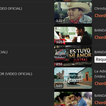
DEO OFICIAL)
Christ
Chord
3:22
BANDA 
Chord
3:25
IAL)
BANDA
Requ
2:55
La Adi
R (VIDEO OFICIAL)
(Video 
Chord
5:01
BANDA
Chord