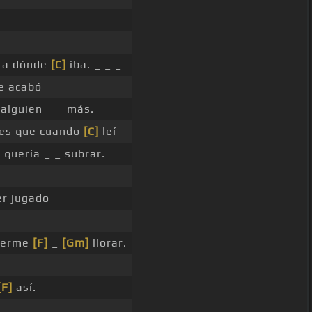
ara dónde
[C]
iba. _ _ _
e acabó
alguien _ _ más.
es que cuando
[C]
leí
]
quería _ _ subrar.
er jugado
acerme
[F]
_
[Gm]
llorar.
[F]
así. _ _ _ _