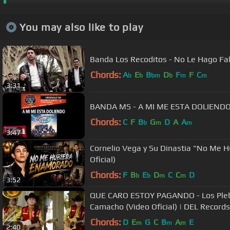
You may also like to play
Banda Los Recoditos - No Le Hago Falt
Chords:
A
E
B
D
F
F
C
b
b
bm
b
m
m
3:31
BANDA MS - A MI ME ESTA DOLIENDO
Chords:
C
F
B
G
D
A
A
b
m
m
3:47
Cornelio Vega y Su Dinastia "No Me 
Oficial)
Chords:
F
B
E
D
C
C
D
b
b
m
m
3:52
QUE CARO ESTOY PAGANDO - Los Plebe
Camacho (Video Oficial) | DEL Records
Chords:
D
E
G
C
B
A
E
m
m
m
2:40