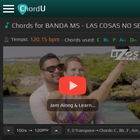
C
U
hord
Chords for BANDA MS - LAS COSAS NO SE
120.15
bpm
Tempo:
Chords used:
C
B
F
A
D
b
m
m
Jam Along & Learn...
100
➙
120
BPM
%