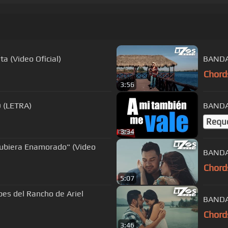
a (Video Oficial)
BANDA
Chord
3:56
 (LETRA)
BANDA
Requ
3:34
Hubiera Enamorado" (Video
BANDA
Chord
5:07
s del Rancho de Ariel
BANDA
Chord
3:46