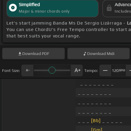
Simplified
Advanc
Major & minor chords only
Include
Let's start jamming Banda Ms De Sergio Lizárraga -
L
You can use ChordU's Free Tempo controller to start 
that best suits your vocal range.
Download
PDF
Download
Midi
Font Size:
Tempo:
120
BPM
_ _ _ _ _ _ _ _
_ _ _ _ _ _ _ _
_ _ _ _ _ _ _ _
_ _ _ _ _ _ _ _
_ _ _
[Bb]
_ _ _ _ _
_ _ _
[Gm]
_ _ _ _ _