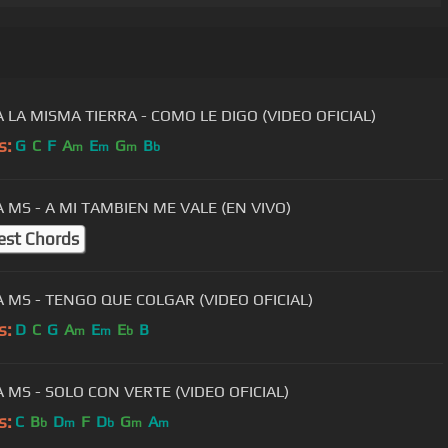
 LA MISMA TIERRA - COMO LE DIGO (VIDEO OFICIAL)
s:
G
C
F
A
E
G
B
m
m
m
b
 MS - A MI TAMBIEN ME VALE (EN VIVO)
est Chords
 MS - TENGO QUE COLGAR (VIDEO OFICIAL)
s:
D
C
G
A
E
E
B
m
m
b
 MS - SOLO CON VERTE (VIDEO OFICIAL)
s:
C
B
D
F
D
G
A
b
m
b
m
m