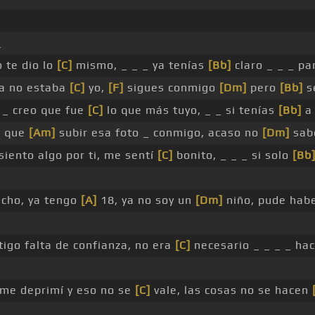
_
o te dio lo
[C]
mismo, _ _ _ ya tenías
[Bb]
claro _ _ _ p
a no estaba
[C]
yo,
[F]
sigues conmigo
[Dm]
pero
[Bb]
s
, _ creo que fue
[C]
lo que más tuyo, _ _ si tenías
[Bb]
a 
y que
[Am]
subir esa foto _ conmigo, acaso no
[Dm]
sab
siento algo por ti, me sentí
[C]
bonito, _ _ _ si solo
[Bb
cho, ya tengo
[A]
18, ya no soy un
[Dm]
niño, pude hab
igo falta de confianza, no era
[C]
necesario _ _ _ _ h
 me deprimí y eso no se
[C]
vale, las cosas no se hacen