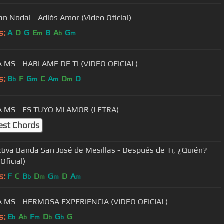
ian Nodal - Adiós Amor (Video Oficial)
s:
A
D
G
E
B
A
G
m
b
m
MS - HABLAME DE TI (VIDEO OFICIAL)
s:
B
F
G
C
A
D
D
b
m
m
m
 MS - ES TUYO MI AMOR (LETRA)
est Chords
ctiva Banda San José de Mesillas - Después de Ti, ¿Quién?
Oficial)
s:
F
C
B
D
G
D
A
b
m
m
m
 MS - HERMOSA EXPERIENCIA (VIDEO OFICIAL)
s:
E
A
F
D
G
G
b
b
m
b
b