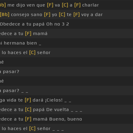
Bb]
me dijo ven que
[F]
va
[C]
a
[F]
charlar
[Bb]
consejo sano
[F]
yo
[C]
te
[F]
voy a dar
Obedece a tu papá Oh no 3 2
dece a tu
[F]
mamá
i hermana bien _
i lo haces el
[C]
señor
ué
a pasar?
ué
a pasar? _ _
ga vida te
[F]
dará ¡Cielos! _ _
dece a tu
[C]
papá De vuelta _ _ _
dece a tu
[F]
mamá Bueno, bueno
i lo haces el
[C]
señor _ _ _