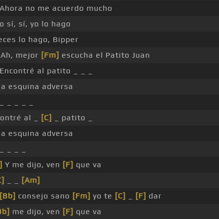
Ahora no me acuerdo mucho
o sí, sí, yo lo hago
eces lo hago, Bipper
Ah, mejor
[Fm]
escucha el Patito Juan
Encontré al patito _ _ _
la esquina adversa
_ _ _ _ _
ontré al _
[C]
_ patito _
la esquina adversa
_ _ _ _
]
Y me dijo, ven
[F]
que va
C]
_ _
[Am]
[Bb]
consejo sano
[Fm]
yo te
[C]
_
[F]
dar
Bb]
me dijo, ven
[F]
que va