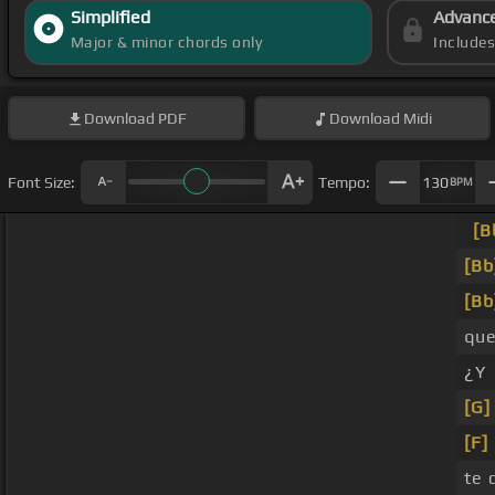
Simplified
Advanc
Major & minor chords only
Include
Download
PDF
Download
Midi
Font Size:
Tempo:
130
BPM
[B
[Bb
[Bb
que
¿Y
[G]
[F]
te 