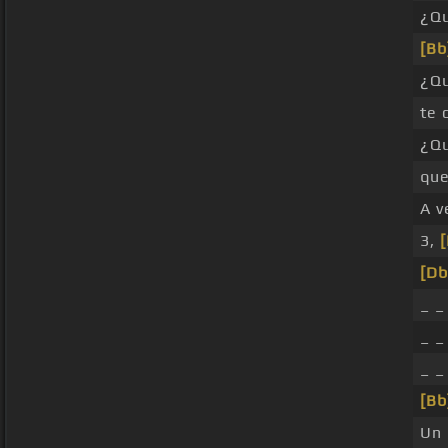
¿Q
[Bb
¿Q
te 
¿Qu
qu
A v
3,
[Db
_ _
_ _
_ _
[Bb
Un