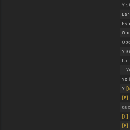
Y s
Lar
Eso
Obe
Obe
Y s
Lar
_ Y
Yo 
Y
[
[F]
que
[F]
[F]