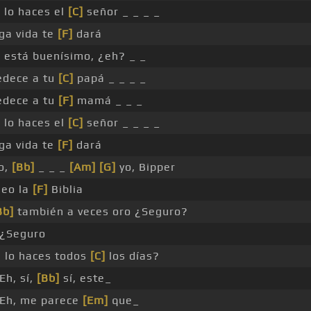
i lo haces el
[C]
señor _ _ _ _
ga vida te
[F]
dará
 está buenísimo, ¿eh? _ _
dece a tu
[C]
papá _ _ _ _
dece a tu
[F]
mamá _ _ _
i lo haces el
[C]
señor _ _ _ _
ga vida te
[F]
dará
o,
[Bb]
_ _ _
[Am]
[G]
yo, Bipper
leo la
[F]
Biblia
Bb]
también a veces oro ¿Seguro?
¿Seguro
 lo haces todos
[C]
los días?
Eh, sí,
[Bb]
sí, este_
Eh, me parece
[Em]
que_