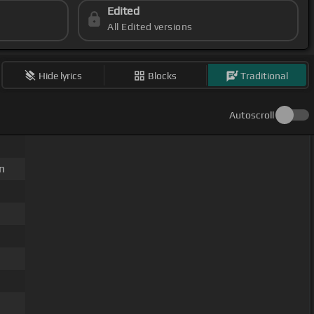
Edited
All Edited versions
Hide lyrics
Blocks
Traditional
Autoscroll
n