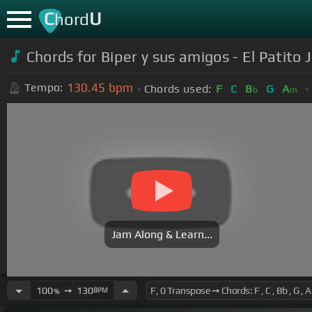
C
U
hord
Chords for Biper y sus amigos - El Patito J
130.45
bpm
Tempo:
Chords used:
F
C
B
G
A
b
m
Jam Along & Learn...
100
➙
130
BPM
%