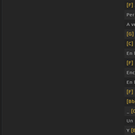
[F]
Per
A v
[G]
[C]
En 
[F]
Enc
En 
[F]
[Bb
_
[
Un
Y
[