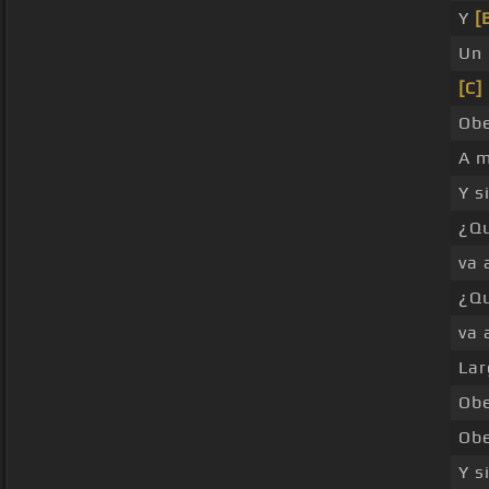
Y
[
Un
[C]
Obe
A m
Y s
¿Q
va 
¿Q
va 
Lar
Obe
Obe
Y s