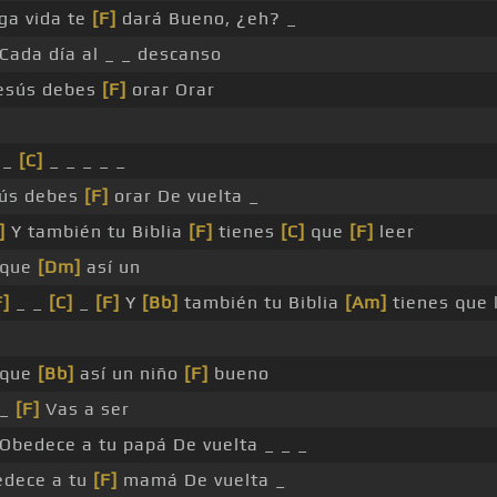
ga vida te
[F]
dará Bueno, ¿eh? _
Cada día al _ _ descanso
esús debes
[F]
orar Orar
 _
[C]
_ _ _ _ _
ús debes
[F]
orar De vuelta _
]
Y también tu Biblia
[F]
tienes
[C]
que
[F]
leer
rque
[Dm]
así un
F]
_ _
[C]
_
[F]
Y
[Bb]
también tu Biblia
[Am]
tienes que 
rque
[Bb]
así un niño
[F]
bueno
_
[F]
Vas a ser
Obedece a tu papá De vuelta _ _ _
dece a tu
[F]
mamá De vuelta _