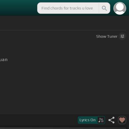
Show
Tuner
Juan
Lyrics
On