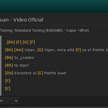
uan - Video Oficial
Tuning:
Standard Tuning (EADGBE)
Capo:
+0
fret
[Bb]
[F]
[G]
[F]
[Bb]
[Am]
Víper,
[G]
Víper, mira allá
[F]
va el Patito 
[Bb]
Si, ¿sabes
[Bb]
te dijo?
[Db]
Encontré al
[C]
Patito Juan
[F]
[C]
[F]