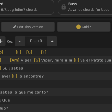
ed
Bass
s 6,7,aug,hdim7 chords
Advance chords for bass
Edit
This Version
Gold
.
F
+0
Key:
b]
_ _ _
[F]
_
[G]
_ _
[F]
_ _
]
_ _
[Am]
Víper,
[G]
Víper, mira allá
[F]
va el Patito Jua
]
Si, ¿sabes
 ayer
[F]
lo encontré?
sabes lo que me contó?
¿Qué
dijo?