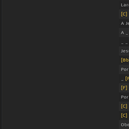
Lar
[C]
A J
A _
_ _
Jes
[Bb
Po
_
[
[F]
Po
[C]
[C]
Obe