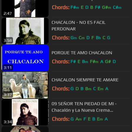
Chords:
F#
E
D
B
F#
G#
C#
m
m
m
2:47
CHACALON - NO ES FACIL
PERDONAR
Chords:
G
C
D
F
B
C
G
m
m
b
3:58
PORQUE TE AMO CHACALON
Chords:
F#
E
B
F#
A
G#
D
m
m
3:11
CHACALON SIEMPRE TE AMARE
Chords:
G
D
B
B
C
E
A
m
m
3:37
09 SEÑOR TEN PIEDAD DE MI -
Chacalón y La Nueva Crema
(Autor/Comp: Augusto Loyola Castro)
Chords:
G
A
F
E
B
E
A
m
m
3:34