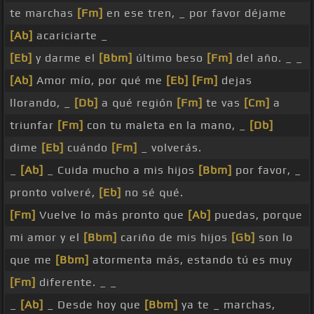
te marchas
[Fm]
en ese tren, _ por favor déjame
[Ab]
acariciarte _
[Eb]
y darme el
[Bbm]
último beso
[Fm]
del año. _ _
[Ab]
Amor mío, por qué me
[Eb]
[Fm]
dejas
llorando, _
[Db]
a qué región
[Fm]
te vas
[Cm]
a
triunfar
[Fm]
con tu maleta en la mano, _
[Db]
dime
[Eb]
cuándo
[Fm]
_ volverás.
_
[Ab]
_ Cuida mucho a mis hijos
[Bbm]
por favor, _
pronto volveré,
[Eb]
no sé qué.
[Fm]
Vuelve lo más pronto que
[Ab]
puedas, porque
mi amor y el
[Bbm]
cariño de mis hijos
[Gb]
son lo
que me
[Bbm]
atormenta más, estando tú es muy
[Fm]
diferente. _ _
_
[Ab]
_ Desde hoy que
[Bbm]
ya te _ marchas,