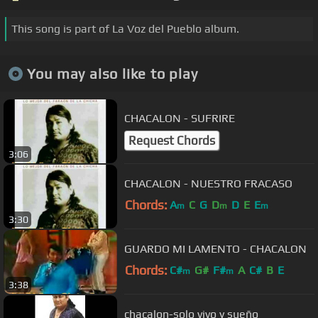
This song is part of La Voz del Pueblo album.
You may also like to play
CHACALON - SUFRIRE
Request Chords
3:06
CHACALON - NUESTRO FRACASO
Chords:
A
C
G
D
D
E
E
m
m
m
3:30
GUARDO MI LAMENTO - CHACALON
Chords:
C#
G#
F#
A
C#
B
E
m
m
3:38
chacalon-solo vivo y sueño