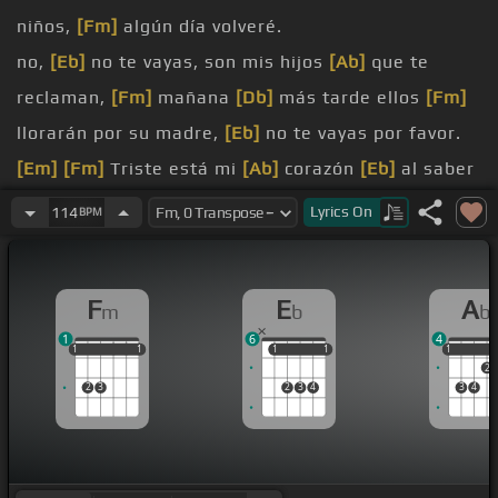
niños,
[Fm]
algún día volveré.
no,
[Eb]
no te vayas, son mis hijos
[Ab]
que te
reclaman,
[Fm]
mañana
[Db]
más tarde ellos
[Fm]
llorarán por su madre,
[Eb]
no te vayas por favor.
[Em]
[Fm]
Triste está mi
[Ab]
corazón
[Eb]
al saber
[Bbm]
que te marchas
[Fm]
en ese tren, por favor
Lyrics
On
114
BPM
déjame
[Ab]
acariciarte
[Eb]
y darme el
[Bbm]
último beso
[Fm]
F
E
A
m
b
b
del año.
1
6
4
[Eb]
[Fm]
dejas llorando,
[Db]
a qué región
[Fm]
te
1
1
1
1
1
1
1
1
1
1
1
1
2
vas
[Cm]
a triunfar
[Fm]
con tu maleta en la mano,
2
3
2
3
4
3
4
[Db]
dime
[Eb]
cuándo
[Fm]
[Eb]
[Fm]
volverás.
te marchas
[Fm]
comienza
[Cm]
para mí la
[Fm]