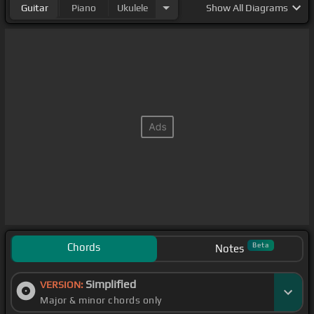
Guitar
Piano
Ukulele
Show
All Diagrams
soledad y
[Ab]
para ti quedan huellas
[Bbm]
en mi
piel,
[Fm]
que muy solo
[Db]
me encuentro
[Eb]
en
[Fm]
la estación.
[Db]
No llores a
[Eb]
todos chicos,
[Cm]
tú tampoco
José
[Fm]
María, ni
[Db]
Cristófero Gallero,
[Eb]
[Cm]
así es la vida,
[Fm]
qué le vamos a hacer,
[Db]
[Fm]
te lo dice
[Eb]
Chords
Beta
Notes
Simplified
VERSION:
Major & minor chords only