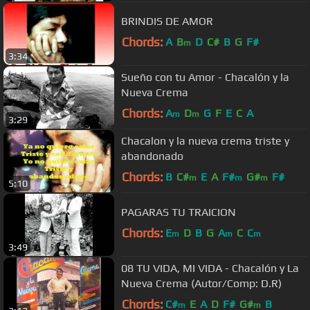
BRINDIS DE AMOR
Chords:
A
B
D
C#
B
G
F#
m
3:34
Sueño con tu Amor - Chacalón y la
Nueva Crema
Chords:
A
D
G
F
E
C
A
m
m
3:29
Chacalon y la nueva crema triste y
abandonado
Chords:
B
C#
E
A
F#
G#
F#
m
m
m
5:10
PAGARAS TU TRAICION
Chords:
E
D
B
G
A
C
C
m
m
m
3:49
08 TU VIDA, MI VIDA - Chacalón y La
Nueva Crema (Autor/Comp: D.R)
Chords:
C#
E
A
D
F#
G#
B
m
m