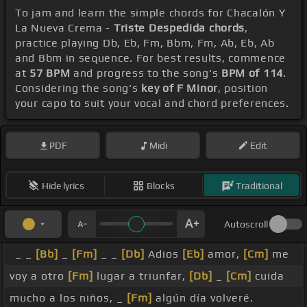
To jam and learn the simple chords for Chacalón Y
La Nueva Crema -
Triste Despedida chords
,
practice playing Db, Eb, Fm, Bbm, Fm, Ab, Eb, Ab
and Bbm in sequence. For best results, commence
at
57 BPM
and progress to the song's
BPM of 114
.
Considering the song's
key of F Minor
, position
your capo to suit your vocal and chord preferences.
PDF
Midi
Edit
Hide lyrics
Blocks
Traditional
Autoscroll
_ _
[Bb]
_
[Fm]
_ _
[Db]
Adios
[Eb]
amor,
[Cm]
me
voy a otro
[Fm]
lugar a triunfar,
[Db]
_
[Cm]
cuida
mucho a los niños, _
[Fm]
algún día volveré.