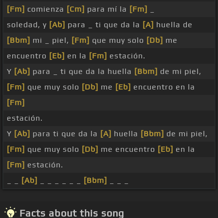
[Fm]
comienza
[Cm]
para mí la
[Fm]
_
soledad, y
[Ab]
para _ ti que da la
[A]
huella de
[Bbm]
mi _ piel,
[Fm]
que muy solo
[Db]
me
encuentro
[Eb]
en la
[Fm]
estación.
Y
[Ab]
para _ ti que da la huella
[Bbm]
de mi piel,
[Fm]
que muy solo
[Db]
me
[Eb]
encuentro en la
[Fm]
estación.
Y
[Ab]
para ti que da la
[A]
huella
[Bbm]
de mi piel,
[Fm]
que muy solo
[Db]
me encuentro
[Eb]
en la
[Fm]
estación.
_ _
[Ab]
_ _ _ _ _ _
[Bbm]
_ _ _
Facts about this song