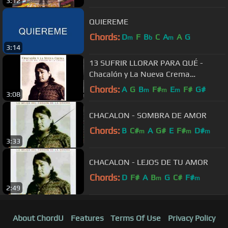
3:12
QUIEREME
Chords:
D
F
B
C
A
A
G
m
b
m
3:14
13 SUFRIR LLORAR PARA QUÉ -
Chacalón y La Nueva Crema
(Autor/Comp: Jose Luis Carballo)
Chords:
A
G
B
F#
E
F#
G#
m
m
m
3:08
CHACALON - SOMBRA DE AMOR
Chords:
B
C#
A
G#
E
F#
D#
m
m
m
3:33
CHACALON - LEJOS DE TU AMOR
Chords:
D
F#
A
B
G
C#
F#
m
m
2:49
About ChordU
Features
Terms Of Use
Privacy Policy