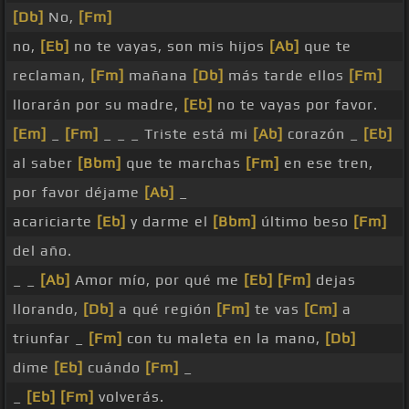
[Db]
No,
[Fm]
no,
[Eb]
no te vayas, son mis hijos
[Ab]
que te
reclaman,
[Fm]
mañana
[Db]
más tarde ellos
[Fm]
llorarán por su madre,
[Eb]
no te vayas por favor.
[Em]
_
[Fm]
_ _ _ Triste está mi
[Ab]
corazón _
[Eb]
al saber
[Bbm]
que te marchas
[Fm]
en ese tren,
por favor déjame
[Ab]
_
acariciarte
[Eb]
y darme el
[Bbm]
último beso
[Fm]
del año.
_ _
[Ab]
Amor mío, por qué me
[Eb]
[Fm]
dejas
llorando,
[Db]
a qué región
[Fm]
te vas
[Cm]
a
triunfar _
[Fm]
con tu maleta en la mano,
[Db]
dime
[Eb]
cuándo
[Fm]
_
_
[Eb]
[Fm]
volverás.