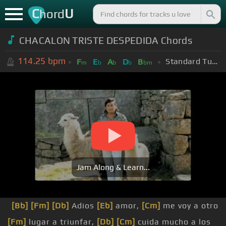
C
U
hord
CHACALON TRISTE DESPEDIDA Chords
114.25
bpm
Standard Tuning (EADGBE)
F
E
A
D
B
m
b
b
b
bm
Jam Along & Learn...
[Bb]
[Fm]
[Db]
Adios
[Eb]
amor,
[Cm]
me voy a otro
[Fm]
lugar a triunfar,
[Db]
[Cm]
cuida mucho a los