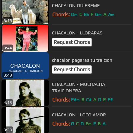
CHACALON QUIEREME
Chords:
D
C
B
F
G
A
A
m
b
m
m
3:16
CHACALON - LLORARAS
Request Chords
3:44
chacalon pagaras tu traicion
Request Chords
3:49
CHACALON - MUCHACHA
TRAICIONERA
Chords:
F#
B
C#
A
D
E
F#
m
4:13
CHACALON - LOCO AMOR
Chords:
G
C
D
E
E
B
A
m
3:33