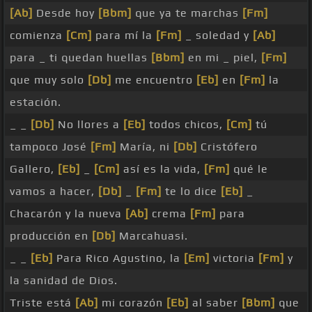
[Ab]
Desde hoy
[Bbm]
que ya te marchas
[Fm]
comienza
[Cm]
para mí la
[Fm]
_ soledad y
[Ab]
para _ ti quedan huellas
[Bbm]
en mi _ piel,
[Fm]
que muy solo
[Db]
me encuentro
[Eb]
en
[Fm]
la
estación.
_ _
[Db]
No llores a
[Eb]
todos chicos,
[Cm]
tú
tampoco José
[Fm]
María, ni
[Db]
Cristófero
Gallero,
[Eb]
_
[Cm]
así es la vida,
[Fm]
qué le
vamos a hacer,
[Db]
_
[Fm]
te lo dice
[Eb]
_
Chacarón y la nueva
[Ab]
crema
[Fm]
para
producción en
[Db]
Marcahuasi.
_ _
[Eb]
Para Rico Agustino, la
[Em]
victoria
[Fm]
y
la sanidad de Dios.
Triste está
[Ab]
mi corazón
[Eb]
al saber
[Bbm]
que