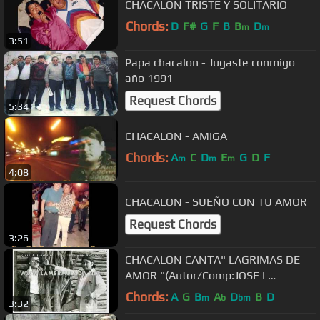
CHACALON TRISTE Y SOLITARIO
Chords:
D
F#
G
F
B
B
D
m
m
3:51
Papa chacalon - Jugaste conmigo
año 1991
Request Chords
5:34
CHACALON - AMIGA
Chords:
A
C
D
E
G
D
F
m
m
m
4:08
CHACALON - SUEÑO CON TU AMOR
Request Chords
3:26
CHACALON CANTA" LAGRIMAS DE
AMOR "(Autor/Comp:JOSE L
CARBALLO) La Nueva Crema
Chords:
A
G
B
A
D
B
D
m
b
bm
3:32