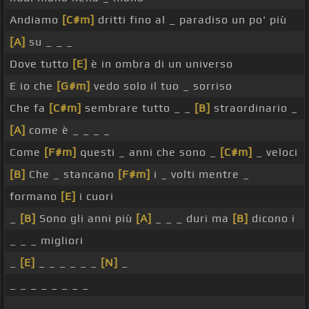
Andiamo
[C#m]
dritti fino al _ paradiso un po' più
[A]
su _ _ _
Dove tutto
[E]
è in ombra di un universo
E io che
[G#m]
vedo solo il tuo _ sorriso
Che fa
[C#m]
sembrare tutto _ _
[B]
straordinario _
[A]
come è _ _ _ _
Come
[F#m]
questi _ anni che sono _
[C#m]
_ veloci
[B]
Che _ stancano
[F#m]
i _ volti mentre _
formano
[E]
i cuori
_
[B]
Sono gli anni più
[A]
_ _ _ duri ma
[B]
dicono i
_ _ _ migliori
_
[E]
_ _ _ _ _ _
[N]
_
_ _ _ _ _ _ _ _
_ _ _ _ _ _ _ _