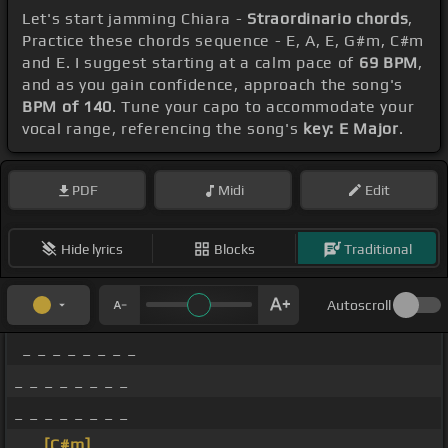
Let's start jamming Chiara -
Straordinario chords
,
Practice these chords sequence - E, A, E, G#m, C#m
and E. I suggest starting at a calm pace of
69 BPM
,
and as you gain confidence, approach the song's
BPM of 140
. Tune your capo to accommodate your
vocal range, referencing the song's
key: E Major
.
PDF
Midi
Edit
Hide lyrics
Blocks
Traditional
Autoscroll
_ _ _ _ _ _ _ _
_ _ _ _ _ _ _ _
_ _ _ _ _ _ _ _
_ _
[C#m]
_ _ _ _ _ _