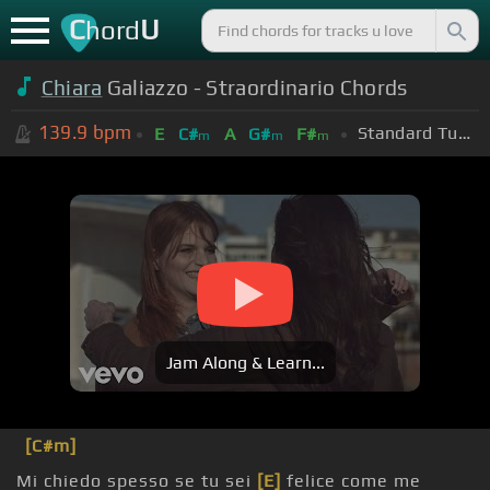
C
U
hord
Chiara
Galiazzo - Straordinario Chords
139.9
bpm
Standard Tuning (EADGBE)
E
C#
A
G#
F#
m
m
m
Jam Along & Learn...
[C#m]
Mi chiedo spesso se tu sei
[E]
felice come me