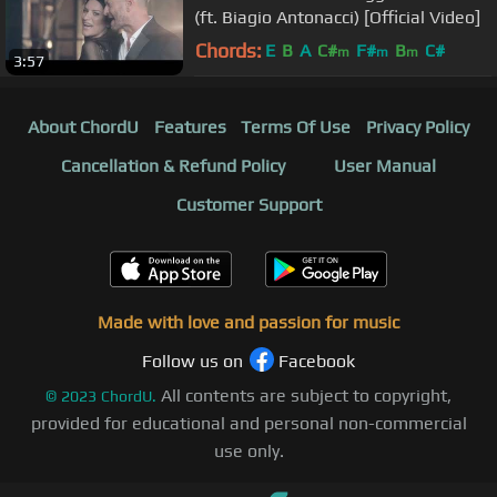
(ft. Biagio Antonacci) [Official Video]
Chords:
E
B
A
C#
F#
B
C#
m
m
m
3:57
About ChordU
Features
Terms Of Use
Privacy Policy
Cancellation & Refund Policy
User Manual
Customer Support
Made with love and passion for music
Follow us on
Facebook
All contents are subject to copyright,
©
2023
ChordU.
provided for educational and personal non-commercial
use only.