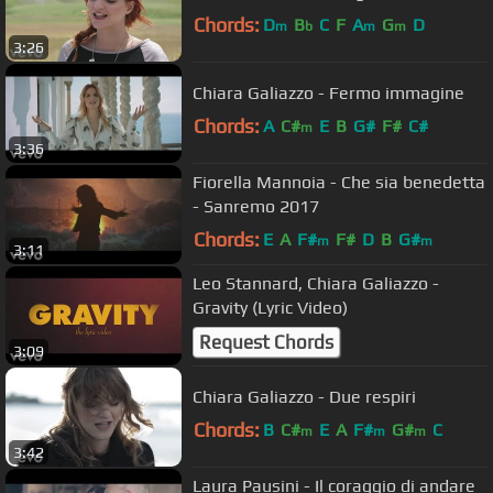
Chords:
D
B
C
F
A
G
D
m
b
m
m
3:26
Chiara Galiazzo - Fermo immagine
Chords:
A
C#
E
B
G#
F#
C#
m
3:36
Fiorella Mannoia - Che sia benedetta
- Sanremo 2017
Chords:
E
A
F#
F#
D
B
G#
m
m
3:11
Leo Stannard, Chiara Galiazzo -
Gravity (Lyric Video)
Request Chords
3:09
Chiara Galiazzo - Due respiri
Chords:
B
C#
E
A
F#
G#
C
m
m
m
3:42
Laura Pausini - Il coraggio di andare