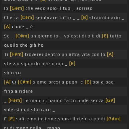
Io
[G#m]
che vedo solo il tuo _ sorriso
Che fa
[C#m]
sembrare tutto _ _
[B]
straordinario _
[A]
come _ è
Se _
[C#m]
un giorno io _ volessi di più di
[E]
tutto
quello che già ho
Ti
[F#m]
troverei dentro un'altra vita con lo
[A]
stesso sguardo perso ma _
[E]
sincero
[A]
Ci
[C#m]
siamo presi a pugni e
[E]
poi a paci
fino a ridere
_
[F#m]
Le mani ci hanno fatto male senza
[G#]
volersi mai staccare _
E
[E]
saliremo insieme sopra il cielo a piedi
[G#m]
nudi mano nella _ mano