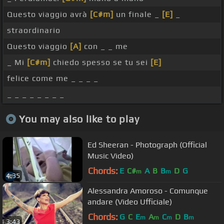
Questo viaggio avrà
[C#m]
un finale _
[E]
_
straordinario
Questo viaggio
[A]
con _ _ me
_ Mi
[C#m]
chiedo spesso se tu sei
[E]
felice come me _ _ _ _
_ _ _ _ _ _ _ _
You may also like to play
Ed Sheeran - Photograph (Official
Music Video)
Chords:
E
C#
A
B
B
D
G
m
m
4:35
Alessandra Amoroso - Comunque
andare (Video Ufficiale)
Chords:
G
C
E
A
C
D
B
m
m
m
m
3:43