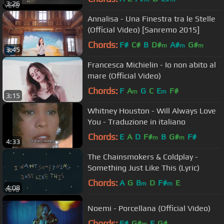
3:26
Annalisa - Una Finestra tra le Stelle
(Official Video) [Sanremo 2015]
Chords:
F#
C#
B
D#
A#
G#
m
m
m
3:45
Francesca Michielin - Io non abito al
mare (Official Video)
Chords:
F
A
G
C
E
F#
m
m
3:15
Whitney Houston - Will Always Love
You - Traduzione in italiano
Chords:
E
A
D
F#
B
G#
F#
m
m
4:33
The Chainsmokers & Coldplay -
Something Just Like This (Lyric)
Chords:
A
G
B
D
F#
E
m
m
4:08
Noemi - Porcellana (Official Video)
Chords:
F#
G#
E
G#