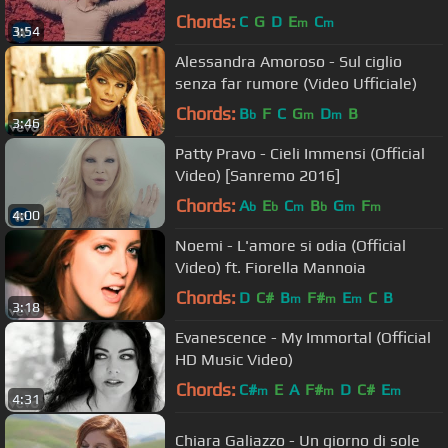
Chords:
C
G
D
E
C
m
m
3:54
Alessandra Amoroso - Sul ciglio
senza far rumore (Video Ufficiale)
Chords:
B
F
C
G
D
B
b
m
m
3:46
Patty Pravo - Cieli Immensi (Official
Video) [Sanremo 2016]
Chords:
A
E
C
B
G
F
b
b
m
b
m
m
4:00
Noemi - L'amore si odia (Official
Video) ft. Fiorella Mannoia
Chords:
D
C#
B
F#
E
C
B
m
m
m
3:18
Evanescence - My Immortal (Official
HD Music Video)
Chords:
C#
E
A
F#
D
C#
E
m
m
m
4:31
Chiara Galiazzo - Un giorno di sole