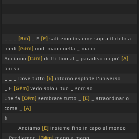
_ _ _ _ _ _ _ _
_ _ _ _ _ _ _ _
_ _ _ _ _ _ _ _
_ _ _
[Bm]
_ E
[E]
saliremo insieme sopra il cielo a
piedi
[G#m]
nudi mano nella _ mano
Andiamo
[C#m]
dritti fino al _ paradiso un po'
[A]
più su
_ _ _ Dove tutto
[E]
intorno esplode l'universo
_ E
[G#m]
vedo solo il tuo _ sorriso
Che fa
[C#m]
sembrare tutto _
[E]
_ straordinario
come _
[A]
è
_ _ _ Andiamo
[E]
insieme fino in capo al mondo
_ Perdiamoci
[G#m]
mano a mano