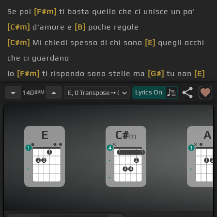
Se poi
[F#m]
ti basta quello che ci unisce un po'
[C#m]
d'amore e
[B]
poche regole
[C#m]
Mi chiedi spesso di chi sono
[E]
quegli occhi
che ci guardano
Io
[F#m]
ti rispondo sono stelle ma
[G#]
tu non
[E]
ci
[G#]
credi neanche un po'
Lyrics
On
140
BPM
Allora
[E]
fra il cielo a
[G#m]
piedi nudi mano nella
mano
E
C#
A
m
Andiamo
[C#m]
dritti fino al paradiso un po' più su
1
4
1
Dove tutto è in
[E]
ombra di un universo
1
1
1
1
1
2
3
2
1
2
3
4