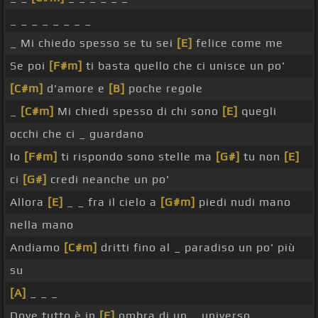
_ _ _ _ _ _ _ _
_ Mi chiedo spesso se tu sei
[E]
felice come me
Se poi
[F#m]
ti basta quello che ci unisce un po'
[C#m]
d'amore e
[B]
poche regole
_
[C#m]
Mi chiedi spesso di chi sono
[E]
quegli
occhi che ci _ guardano
Io
[F#m]
ti rispondo sono stelle ma
[G#]
tu non
[E]
ci
[G#]
credi neanche un po'
Allora
[E]
_ _ fra il cielo a
[G#m]
piedi nudi mano
nella mano
Andiamo
[C#m]
dritti fino al _ paradiso un po' più
su
[A]
_ _ _
Dove tutto è in
[E]
ombra di un _ universo