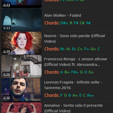
m
3:23
Alan Walker - Faded
Chords:
D#
B
F#
C#
A#
m
3:33
Noemi - Sono solo parole (Official
Video)
Chords:
B
A
E
C
F
G
C
b
b
b
m
m
m
3:39
Francesco Renga - L’amore altrove
(Official Video) ft. Alessandra
Amoroso
Chords:
A
B
F#
G
D
E
m
m
m
3:26
Lorenzo Fragola - Infinite volte -
Sanremo 2016
Chords:
F
G
B
A
E
C
A
m
bm
3:30
Annalisa - Sento solo il presente
(Official Video)