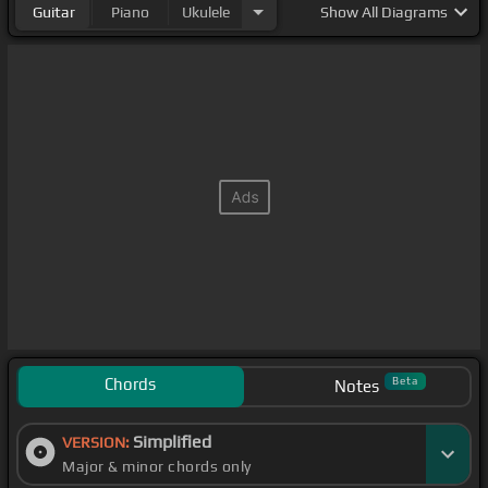
Guitar
Piano
Ukulele
Show
All Diagrams
Chords
Beta
Notes
Simplified
VERSION:
Major & minor chords only