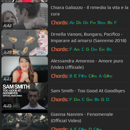
Chiara Galiazzo - Il rimedio la vita e la
cura
Chords:
A
D
G
F
B
B
F
b
b
b
m
bm
b
4:42
Ornella Vanoni, Bungaro, Pacifico -
Imparare ad amarsi (Sanremo 2018)
Chords:
F
A
C
G
D
E
B
m
m
m
b
3:29
Alessandra Amoroso - Amore puro
(Video Ufficiale)
Chords:
B
E
F#
C#
A
G#
m
m
m
4:27
Sam Smith - Too Good At Goodbyes
Chords:
F
D
C
G
B
G
D
m
m
b
4:25
Gianna Nannini - Fenomenale
(Official Video)
Chords:
A
E
F#
D
C#
m
m