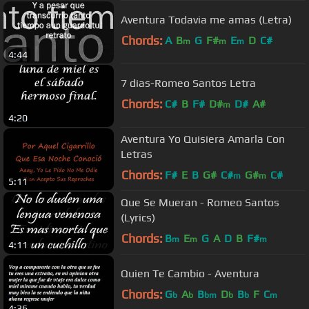
Aventura Todavia me amas (Letra)
Chords:
A
B
G
F#
E
D
C#
m
m
m
4:44
7 dias-Romeo Santos Letra
Chords:
C#
B
F#
D#
D#
A#
m
4:20
Aventura Yo Quisiera Amarla Con
Letras
Chords:
F#
E
B
G#
C#
G#
C#
m
m
5:11
Que Se Mueran - Romeo Santos
(Lyrics)
Chords:
B
E
G
A
D
B
F#
m
m
m
4:11
Quien Te Cambio - Aventura
Chords:
G
A
B
D
B
F
C
b
b
bm
b
b
m
4:36