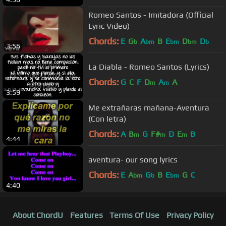
Romeo Santos - Imitadora (Official
Lyric Video)
Chords:
E
G
A
B
E
D
D
b
bm
bm
bm
b
3:56
La Diabla - Romeo Santos (Lyrics)
Chords:
G
C
F
D
A
A
m
m
3:59
Me extrañaras mañana-Aventura
(Con letra)
Chords:
A
B
G
F#
D
E
B
m
m
m
4:44
aventura- our song lyrics
Chords:
E
A
G
B
E
G
C
bm
b
bm
4:40
About ChordU
Features
Terms Of Use
Privacy Policy