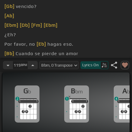
[Gb]
vencido?
[Ab]
[Ebm]
[Db]
[Fm]
[Ebm]
¿Eh?
Por favor, no
[Eb]
hagas eso.
[Bb]
Cuando se pierde un amor
En tu
[Db]
visión y en tu
[F]
mente Cambia
[C]
todo
Lyrics
On
119
BPM
G
B
A
b
bm
b
2
1
4
1
1
1
1
1
1
1
1
1
1
1
2
2
2
3
4
3
4
3
4