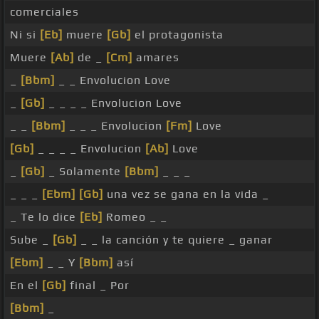
comerciales
Ni si
[Eb]
muere
[Gb]
el protagonista
Muere
[Ab]
de _
[Cm]
amares
_
[Bbm]
_ _ Envolucion Love
_
[Gb]
_ _ _ _ Envolucion Love
_ _
[Bbm]
_ _ _ Envolucion
[Fm]
Love
[Gb]
_ _ _ _ Envolucion
[Ab]
Love
_
[Gb]
_ Solamente
[Bbm]
_ _ _
_ _ _
[Ebm]
[Gb]
una vez se gana en la vida _
_ Te lo dice
[Eb]
Romeo _ _
Sube _
[Gb]
_ _ la canción y te quiere _ ganar
[Ebm]
_ _ Y
[Bbm]
así
En el
[Gb]
final _ Por
[Bbm]
_