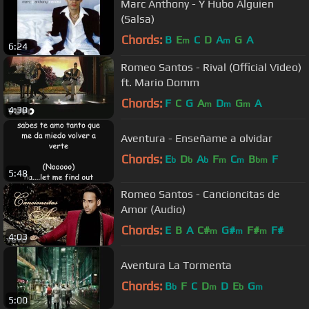
Marc Anthony - Y Hubo Alguien
(Salsa)
Chords:
B
E
C
D
A
G
A
m
m
6:24
Romeo Santos - Rival (Official Video)
ft. Mario Domm
Chords:
F
C
G
A
D
G
A
m
m
m
4:38
Aventura - Enseñame a olvidar
Chords:
E
D
A
F
C
B
F
b
b
b
m
m
bm
5:48
Romeo Santos - Cancioncitas de
Amor (Audio)
Chords:
E
B
A
C#
G#
F#
F#
m
m
m
4:03
Aventura La Tormenta
Chords:
B
F
C
D
D
E
G
b
m
b
m
5:00