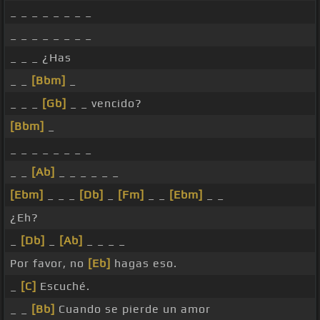
_ _ _ _ _ _ _ _
_ _ _ _ _ _ _ _
_ _ _ ¿Has
_ _
[Bbm]
_
_ _ _
[Gb]
_ _ vencido?
[Bbm]
_
_ _ _ _ _ _ _ _
_ _
[Ab]
_ _ _ _ _ _
[Ebm]
_ _ _
[Db]
_
[Fm]
_ _
[Ebm]
_ _
¿Eh?
_
[Db]
_
[Ab]
_ _ _ _
Por favor, no
[Eb]
hagas eso.
_
[C]
Escuché.
_ _
[Bb]
Cuando se pierde un amor