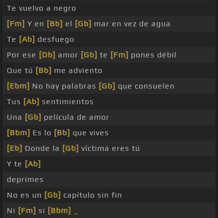
Te vuelvo a negro
[Fm]
Y en
[Bb]
el
[Gb]
mar en vez de agua
Te
[Ab]
desfuego
Por ese
[Db]
amor
[Gb]
te
[Fm]
pones débil
Que tú
[Bb]
me adviento
[Ebm]
No hay palabras
[Gb]
que consuelen
Tus
[Ab]
sentimientos
Una
[Gb]
película de amor
[Bbm]
Es lo
[Bb]
que vives
[Eb]
Donde la
[Gb]
víctima eres tú
Y te
[Ab]
deprimes
No es un
[Gb]
capítulo sin fin
Ni
[Fm]
si
[Bbm]
_