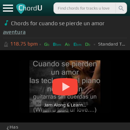
C
U
hord
Chords for cuando se pierde un amor
aventura
118.75
bpm
Standard Tuning (EADGBE)
G
B
A
E
D
b
bm
b
bm
b
Jam Along & Learn...
¿Has