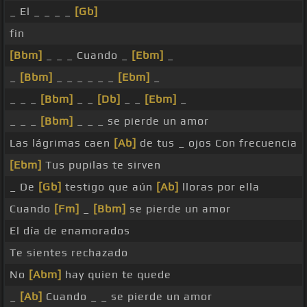
_ El _ _ _ _
[Gb]
fin
[Bbm]
_ _ _ Cuando _
[Ebm]
_
_
[Bbm]
_ _ _ _ _ _
[Ebm]
_
_ _ _
[Bbm]
_ _
[Db]
_ _
[Ebm]
_
_ _ _
[Bbm]
_ _ _ se pierde un amor
Las lágrimas caen
[Ab]
de tus _ ojos Con frecuencia
[Ebm]
Tus pupilas te sirven
_ De
[Gb]
testigo que aún
[Ab]
lloras por ella
Cuando
[Fm]
_
[Bbm]
se pierde un amor
El día de enamorados
Te sientes rechazado
No
[Abm]
hay quien te quede
_
[Ab]
Cuando _ _ se pierde un amor