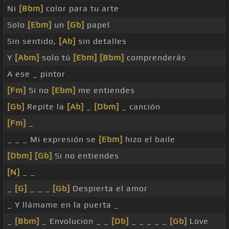
Ni
[Bbm]
color para tu arte
Solo
[Ebm]
un
[Gb]
papel
Sin sentido,
[Ab]
sin detalles
Y
[Abm]
solo tú
[Ebm]
[Bbm]
comprenderás
A ese _ pintor
[Fm]
Si no
[Ebm]
me entiendes
[Gb]
Repite la
[Ab]
_
[Dbm]
_ canción
[Fm]
_
_ _ _ Mi expresión se
[Ebm]
hizo el baile
[Dbm]
[Gb]
Si no entiendes
[N]
_ _
_
[G]
_ _ _
[Gb]
Despierta el amor
_ Y llámame en la puerta _
_
[Bbm]
_ Envolucion _ _
[Db]
_ _ _ _ _
[Gb]
Love