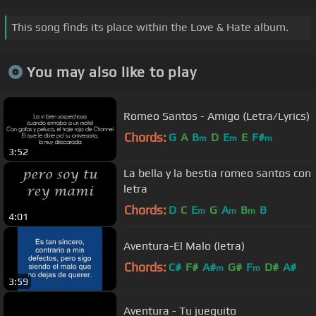
This song finds its place within the Love & Hate album.
You may also like to play
Romeo Santos - Amigo (Letra/Lyrics)
Chords:
G
A
B
D
E
E
F#
m
m
m
3:52
La bella y la bestia romeo santos con
letra
Chords:
D
C
E
G
A
B
B
m
m
m
4:01
Aventura-El Malo (letra)
Chords:
C#
F#
A#
G#
F
D#
A#
m
m
3:59
Aventura - Tu jueguito