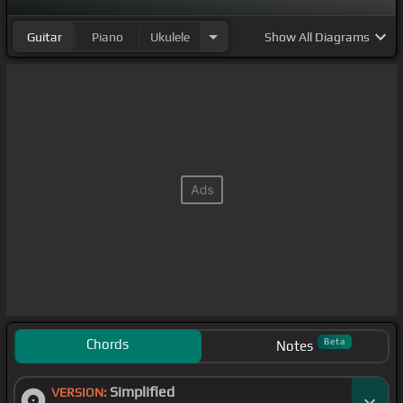
Guitar
Piano
Ukulele
Show
All Diagrams
Chords
Beta
Notes
Simplified
VERSION: