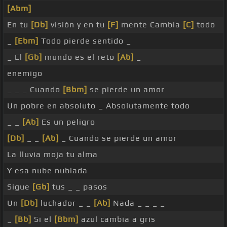
[Abm]
En tu
[Db]
visión y en tu
[F]
mente Cambia
[C]
todo
_
[Ebm]
Todo pierde sentido _
_ El
[Gb]
mundo es el reto
[Ab]
_
enemigo
_ _ _ Cuando
[Bbm]
se pierde un amor
Un pobre en absoluto _ Absolutamente todo
_ _
[Ab]
Es un peligro
[Db]
_ _
[Ab]
_ Cuando se pierde un amor
La lluvia moja tu alma
Y esa nube nublada
Sigue
[Gb]
tus _ _ pasos
Un
[Db]
luchador _ _
[Ab]
Nada _ _ _ _
_
[Bb]
Si el
[Bbm]
azul cambia a gris