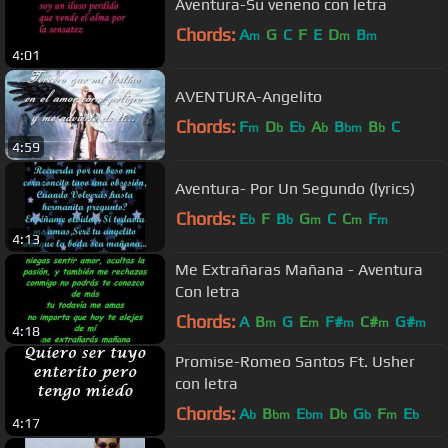
Aventura-Su veneno con letra
Chords:
A
G
C
F
E
D
B
m
m
m
4:01
AVENTURA-Angelito
Chords:
F
D
E
A
B
B
C
m
b
b
b
bm
b
4:59
Aventura- Por Un Segundo (lyrics)
Chords:
E
F
B
G
C
C
F
b
b
m
m
m
4:13
Me Extrañaras Mañana - Aventura
Con letra
Chords:
A
B
G
E
F#
C#
G#
m
m
m
m
m
4:18
Promise-Romeo Santos Ft. Usher
con letra
Chords:
A
B
E
D
G
F
E
b
bm
bm
b
b
m
b
4:17