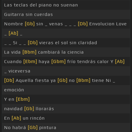
Las teclas del piano no suenan
Guitarra sin cuerdas
Nombre
[Gb]
sin _ venas _ _ _
[Db]
Envolucion Love
_
[Ab]
_
_ _ Si _ _
[Db]
vieras el sol sin claridad
La vida
[Bbm]
cambiará la ciencia
Cuando
[Ebm]
haya
[Gbm]
frío tendrás calor Y
[Ab]
_ viceversa
[Db]
Aquella fiesta ya
[Gb]
no
[Bbm]
tiene Ni _
emoción
Y en
[Ebm]
navidad
[Gb]
llorarás
En
[Ab]
un rincón
No habrá
[Gb]
pintura