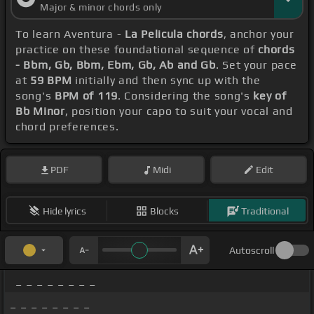
Major & minor chords only
To learn Aventura -
La Pelicula chords
, anchor your
practice on these foundational sequence of
chords
- Bbm, Gb, Bbm, Ebm, Gb, Ab and Gb
. Set your pace
at
59 BPM
initially and then sync up with the
song's
BPM of 119
. Considering the song's
key of
Bb Minor
, position your capo to suit your vocal and
chord preferences.
PDF
Midi
Edit
Hide lyrics
Blocks
Traditional
Autoscroll
_ _ _ _ _ _ _ _
_ _ _ _ _ _ _ _