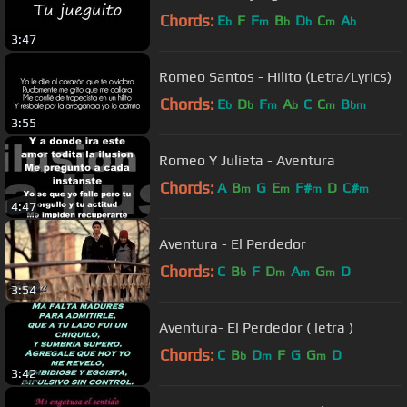
Chords:
E
F
F
B
D
C
A
b
m
b
b
m
b
3:47
Romeo Santos - Hilito (Letra/Lyrics)
Chords:
E
D
F
A
C
C
B
b
b
m
b
m
bm
3:55
Romeo Y Julieta - Aventura
Chords:
A
B
G
E
F#
D
C#
m
m
m
m
4:47
Aventura - El Perdedor
Chords:
C
B
F
D
A
G
D
b
m
m
m
3:54
Aventura- El Perdedor ( letra )
Chords:
C
B
D
F
G
G
D
b
m
m
3:42