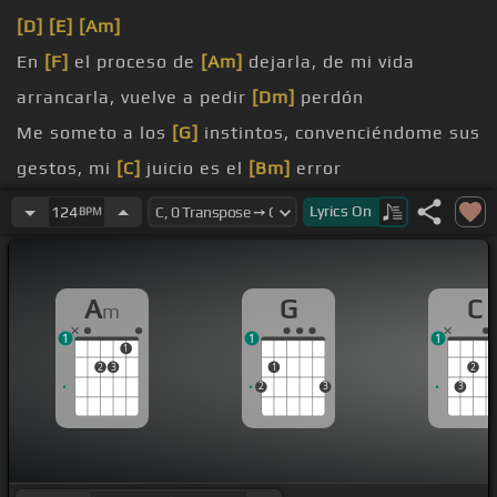
[D]
[E]
[Am]
En
[F]
el proceso de
[Am]
dejarla, de mi vida
arrancarla, vuelve a pedir
[Dm]
perdón
Me someto a los
[G]
instintos, convenciéndome sus
gestos, mi
[C]
juicio es el
[Bm]
error
Mi futuro está en
[G]
sus manos, y si acaso es un
Lyrics
On
124
BPM
[C]
pecado,
[E]
¿qué
cómo puede ser
[G]
tan bella y a la vez
[C]
A
G
C
m
envenenarme con
[E]
su
[Am]
dosis de hiel
1
1
1
un tóxico agridulce, la sustancia de
[G]
mi amor, y
1
2
3
1
2
en el control su
[F]
maldito
[C]
veneno
2
3
3