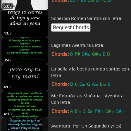
Chords:
E
F
B
G
C
C
G
b
b
m
m
5:08
Soberbio Romeo Santos con letra
Request Chords
4:07
Lagrimas Aventura Letra
Chords:
B
F#
C#
G#
E
D
m
m
3:47
La bella y la bestia romeo santos con
letra
Chords:
D
C
E
G
A
B
B
m
m
m
4:01
Me Extrañaras Mañana - Aventura
Con letra
Chords:
A
B
G
E
F#
C#
G#
m
m
m
m
m
4:18
Aventura- Por Un Segundo (lyrics)