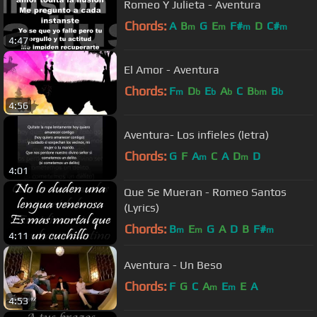
Romeo Y Julieta - Aventura
Chords:
A
B
G
E
F#
D
C#
m
m
m
m
4:47
El Amor - Aventura
Chords:
F
D
E
A
C
B
B
m
b
b
b
bm
b
4:56
Aventura- Los infieles (letra)
Chords:
G
F
A
C
A
D
D
m
m
4:01
Que Se Mueran - Romeo Santos
(Lyrics)
Chords:
B
E
G
A
D
B
F#
m
m
m
4:11
Aventura - Un Beso
Chords:
F
G
C
A
E
E
A
m
m
4:53