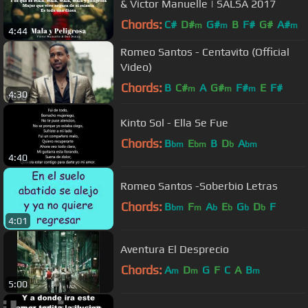
& Victor Manuelle | SALSA 2017
Chords:
C#
D#
G#
B
F#
G#
A#
m
m
m
4:44
Romeo Santos - Centavito (Official
Video)
Chords:
B
C#
A
G#
F#
E
F#
m
m
m
4:30
Kinto Sol - Ella Se Fue
Chords:
B
E
B
D
A
bm
bm
b
bm
4:40
Romeo Santos -Soberbio Letras
Chords:
B
F
A
E
G
D
F
bm
m
b
b
b
b
4:01
Aventura El Desprecio
Chords:
A
D
G
F
C
A
B
m
m
m
5:00