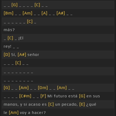
_ _
[G]
_ _ _ _
[C]
_ _
[Bm]
_ _
[Am]
_ _
[A]
_ _
[A#]
_ _
_ _ _ _ _ _
[C]
_
más?
_
[C]
_ ¡El
rey! _ _
[D]
Sí,
[A#]
señor
_ _ _
[C]
_ _
_ _ _ _ _ _ _ _
_ _ _ _ _ _ _ _
[G]
_ _
[Am]
_ _
[Dm]
_ _
[Am]
_ _
_ _ _ _
[C#m]
_ _
[F]
Mi futuro está
[G]
en sus
manos, y si acaso es
[C]
un pecado,
[E]
¿qué
le
[Am]
voy a hacer?