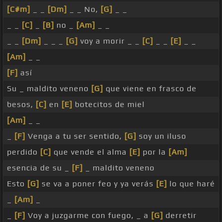
[C#m]
_ _
[Dm]
_ _ No,
[G]
_ _
_ _
[C]
_
[B]
no _
[Am]
_ _
_ _
[Dm]
_ _ _
[G]
voy a morir _ _
[C]
_ _
[E]
_ _
[Am]
_ _
[F]
así
Su _ maldito veneno
[G]
que viene en frasco de
besos,
[C]
en
[E]
botecitos de miel
[Am]
_ _
_
[F]
Venga a tu ser sentido,
[G]
soy un iluso
perdido
[C]
que vende el alma
[E]
por la
[Am]
esencia de su _
[F]
_ maldito veneno
Esto
[G]
se va a poner feo y ya verás
[E]
lo que haré
_
[Am]
_
_
[F]
Voy a juzgarme con fuego, _ a
[G]
derretir