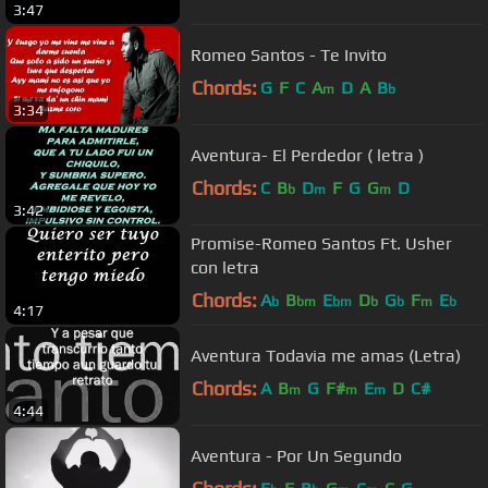
3:47
Romeo Santos - Te Invito
Chords:
G
F
C
A
D
A
B
m
b
3:34
Aventura- El Perdedor ( letra )
Chords:
C
B
D
F
G
G
D
b
m
m
3:42
Promise-Romeo Santos Ft. Usher
con letra
Chords:
A
B
E
D
G
F
E
b
bm
bm
b
b
m
b
4:17
Aventura Todavia me amas (Letra)
Chords:
A
B
G
F#
E
D
C#
m
m
m
4:44
Aventura - Por Un Segundo