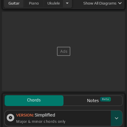
Guitar
Piano
Ukulele
Show
All Diagrams
Chords
Beta
Notes
Simplified
VERSION:
Major & minor chords only