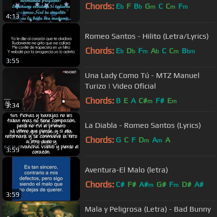
Chords:
E
F
B
G
C
C
F
b
b
m
m
m
4:13
Romeo Santos - Hilito (Letra/Lyrics)
Chords:
E
D
F
A
C
C
B
b
b
m
b
m
bm
3:55
Una Lady Como Tú - MTZ Manuel
Turizo | Video Oficial
Chords:
B
E
A
C#
F#
E
m
m
3:34
La Diabla - Romeo Santos (Lyrics)
Chords:
G
C
F
D
A
A
m
m
3:59
Aventura-El Malo (letra)
Chords:
C#
F#
A#
G#
F
D#
A#
m
m
3:59
Mala y Peligrosa (Letra) - Bad Bunny