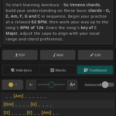
To start learning Aventura -
Su Veneno chords
,
build your understanding on these basic
chords - G,
E, Am, F, G and C
in sequence. Begin your practice
at a relaxed
62 BPM
, then work your way up to the
song's
BPM of 124
. Given the song's
key of C
Major
, adjust the capo to align with your vocal
range and chord preference.
PDF
Midi
Edit
Hide lyrics
Blocks
Traditional
Autoscroll
_ _
[Am]
_ _ _ _ _ _
[Dm]
_ _ _ _
[G]
_ _ _ _
[D]
_ _ _ _
[E]
_ _
[Am]
_ _