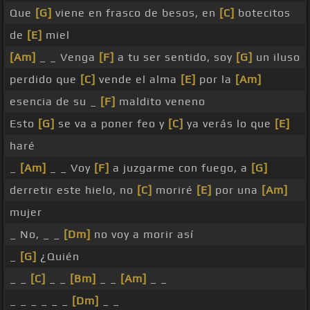
Que
[G]
viene en frasco de besos, en
[C]
botecitos
de
[E]
miel
[Am]
_ _ Venga
[F]
a tu ser sentido, soy
[G]
un iluso
perdido que
[C]
vende el alma
[E]
por la
[Am]
esencia de su _
[F]
maldito veneno
Esto
[G]
se va a poner feo y
[C]
ya verás lo que
[E]
haré
_
[Am]
_ _ Voy
[F]
a juzgarme con fuego, a
[G]
derretir este hielo, no
[C]
moriré
[E]
por una
[Am]
mujer
_ No, _ _
[Dm]
no voy a morir así
_
[G]
¿Quién
_ _
[C]
_ _
[Bm]
_ _
[Am]
_ _
_ _ _ _ _ _
[Dm]
_ _