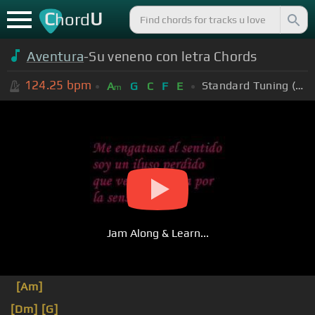
C
U
hord
Aventura
-Su veneno con letra Chords
124.25
bpm
Standard Tuning (EADGBE)
A
G
C
F
E
m
Jam Along & Learn...
[Am]
[Dm]
[G]