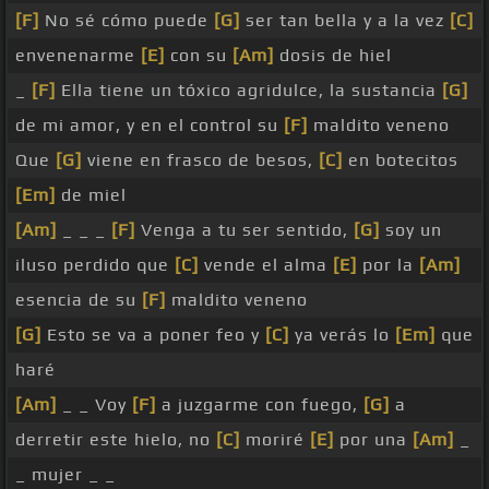
[F]
No sé cómo puede
[G]
ser tan bella y a la vez
[C]
envenenarme
[E]
con su
[Am]
dosis de hiel
_
[F]
Ella tiene un tóxico agridulce, la sustancia
[G]
de mi amor, y en el control su
[F]
maldito veneno
Que
[G]
viene en frasco de besos,
[C]
en botecitos
[Em]
de miel
[Am]
_ _ _
[F]
Venga a tu ser sentido,
[G]
soy un
iluso perdido que
[C]
vende el alma
[E]
por la
[Am]
esencia de su
[F]
maldito veneno
[G]
Esto se va a poner feo y
[C]
ya verás lo
[Em]
que
haré
[Am]
_ _ Voy
[F]
a juzgarme con fuego,
[G]
a
derretir este hielo, no
[C]
moriré
[E]
por una
[Am]
_
_ mujer _ _