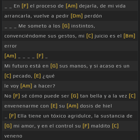
_ _ En
[F]
el proceso de
[Am]
dejarla, de mi vida
arrancarla, vuelve a pedir
[Dm]
perdón
_ _ _ Me someto a los
[G]
instintos,
convenciéndome sus gestos, mi
[C]
juicio es el
[Bm]
error
[Am]
_ _ _ _
[F]
_
Mi futuro está en
[G]
sus manos, y si acaso es un
[C]
pecado,
[E]
¿qué
le voy
[Am]
a hacer?
No
[F]
sé cómo puede ser
[G]
tan bella y a la vez
[C]
envenenarme con
[E]
su
[Am]
dosis de hiel
_
[F]
Ella tiene un tóxico agridulce, la sustancia de
[G]
mi amor, y en el control su
[F]
maldito
[C]
veneno