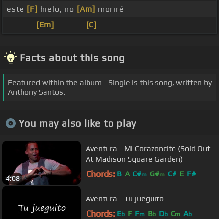
este
[F]
hielo, no
[Am]
moriré
_ _ _ _
[Em]
_ _ _ _
[C]
_ _ _ _ _ _ _
Facts about this song
Featured within the album - Single is this song, written by
Anthony Santos.
You may also like to play
Aventura - Mi Corazoncito (Sold Out
At Madison Square Garden)
Chords:
B
A
C#
G#
C#
E
F#
m
m
4:08
Aventura - Tu jueguito
Chords:
E
F
F
B
D
C
A
b
m
b
b
m
b