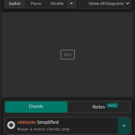
Guitar
Piano
Ukulele
Show
All Diagrams
Chords
Beta
Notes
Simplified
VERSION:
Major & minor chords only