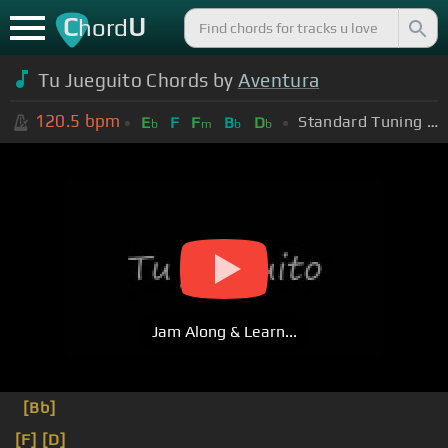
C
U
hord
Tu Jueguito Chords by
Aventura
120.5
bpm
Standard Tuning (EADGBE)
E
F
F
B
D
b
m
b
b
Jam Along & Learn...
[Bb]
[F]
[D]