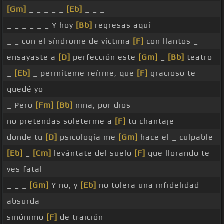
[Gm]
_ _ _ _ _
[Eb]
_ _ _
_ _ _ _ _ _ Y hoy
[Bb]
regresas aquí
_ _ con el síndrome de víctima
[F]
con llantos _
ensayaste a
[D]
perfección este
[Gm]
_
[Bb]
teatro
_
[Eb]
_ permíteme reírme, que
[F]
gracioso te
quedé yo
_ Pero
[Fm]
[Bb]
niña, por dios
no pretendas soleterme a
[F]
tu chantaje
donde tu
[D]
psicología me
[Gm]
hace el _ culpable
[Eb]
_
[Cm]
levántate del suelo
[F]
que llorando te
ves fatal
_ _ _
[Gm]
Y no, y
[Eb]
no tolera una infidelidad
absurda
sinónimo
[F]
de traición