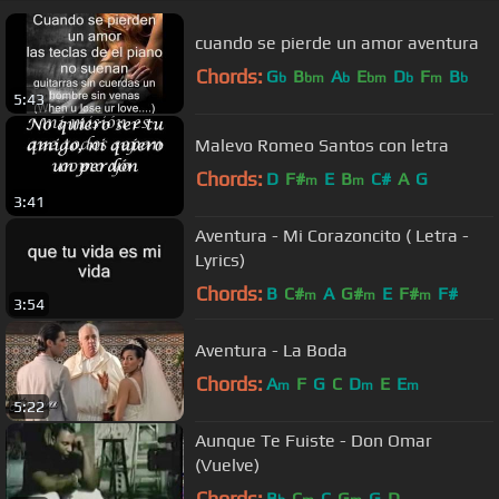
cuando se pierde un amor aventura
Chords:
G
B
A
E
D
F
B
b
bm
b
bm
b
m
b
5:43
Malevo Romeo Santos con letra
Chords:
D
F#
E
B
C#
A
G
m
m
3:41
Aventura - Mi Corazoncito ( Letra -
Lyrics)
Chords:
B
C#
A
G#
E
F#
F#
m
m
m
3:54
Aventura - La Boda
Chords:
A
F
G
C
D
E
E
m
m
m
5:22
Aunque Te Fuiste - Don Omar
(Vuelve)
Chords:
B
C
C
G
G
D