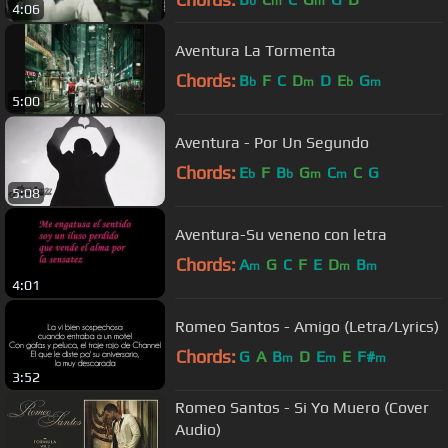
b
m
m
4:06
Aventura La Tormenta
Chords:
B
F
C
D
D
E
G
b
m
b
m
5:00
Aventura - Por Un Segundo
Chords:
E
F
B
G
C
C
G
b
b
m
m
5:08
Aventura-Su veneno con letra
Chords:
A
G
C
F
E
D
B
m
m
m
4:01
Romeo Santos - Amigo (Letra/Lyrics)
Chords:
G
A
B
D
E
E
F#
m
m
m
3:52
Romeo Santos - Si Yo Muero (Cover
Audio)