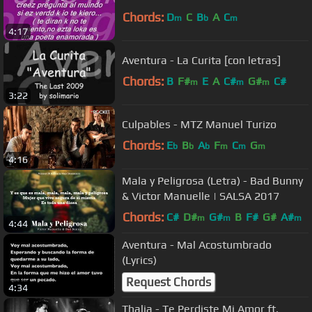
Chords:
D
C
B
A
C
m
b
m
4:17
Aventura - La Curita [con letras]
Chords:
B
F#
E
A
C#
G#
C#
m
m
m
3:22
Culpables - MTZ Manuel Turizo
Chords:
E
B
A
F
C
G
b
b
b
m
m
m
4:16
Mala y Peligrosa (Letra) - Bad Bunny
& Victor Manuelle | SALSA 2017
Chords:
C#
D#
G#
B
F#
G#
A#
m
m
m
4:44
Aventura - Mal Acostumbrado
(Lyrics)
Request Chords
4:34
Thalia - Te Perdiste Mi Amor ft.