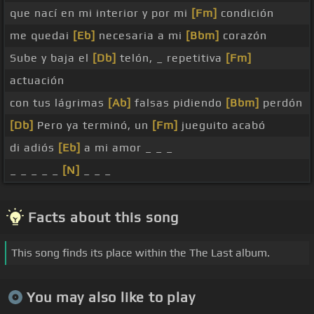
que nací en mi interior y por mi
[Fm]
condición
me quedai
[Eb]
necesaria a mi
[Bbm]
corazón
Sube y baja el
[Db]
telón, _ repetitiva
[Fm]
actuación
con tus lágrimas
[Ab]
falsas pidiendo
[Bbm]
perdón
[Db]
Pero ya terminó, un
[Fm]
jueguito acabó
di adiós
[Eb]
a mi amor _ _ _
_ _ _ _ _
[N]
_ _ _
Facts about this song
This song finds its place within the The Last album.
You may also like to play