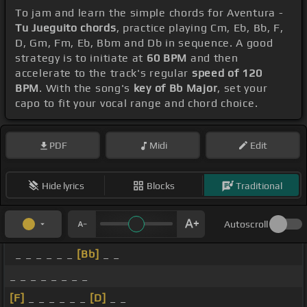
To jam and learn the simple chords for Aventura -
Tu Jueguito chords
, practice playing Cm, Eb, Bb, F,
D, Gm, Fm, Eb, Bbm and Db in sequence. A good
strategy is to initiate at
60 BPM
and then
accelerate to the track's regular
speed of 120
BPM
. With the song's
key of Bb Major
, set your
capo to fit your vocal range and chord choice.
PDF
Midi
Edit
Hide lyrics
Blocks
Traditional
Autoscroll
_ _ _ _ _ _
[Bb]
_ _
_ _ _ _ _ _ _ _
[F]
_ _ _ _ _ _
[D]
_ _