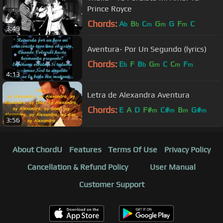
Prince Royce
Chords:
A
B
C
G
G
F
C
b
b
m
m
m
3:49
Aventura- Por Un Segundo (lyrics)
Chords:
E
F
B
G
C
C
F
b
b
m
m
m
4:13
Letra de Alexandra Aventura
Chords:
E
A
D
F#
C#
B
G#
m
m
m
m
3:56
About ChordU
Features
Terms Of Use
Privacy Policy
Cancellation & Refund Policy
User Manual
Customer Support