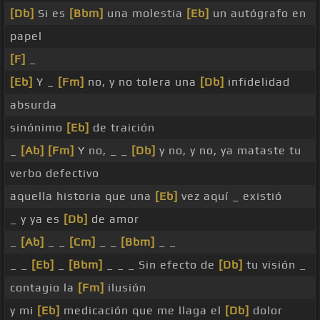
[Db]
Si es
[Bbm]
una molestia
[Eb]
un autógrafo en
papel
[F]
_
[Eb]
Y _
[Fm]
no, y no tolera una
[Db]
infidelidad
absurda
sinónimo
[Eb]
de traición
_
[Ab]
[Fm]
Y no, _ _
[Db]
y no, y no, ya mataste tu
verbo defectivo
aquella historia que una
[Eb]
vez aquí _ existió
_ y ya es
[Db]
de amor
_
[Ab]
_ _
[Cm]
_ _
[Bbm]
_ _
_ _
[Eb]
_
[Bbm]
_ _ _ Sin efecto de
[Db]
tu visión _
contagio la
[Fm]
ilusión
y mi
[Eb]
medicación que me llaga el
[Db]
dolor