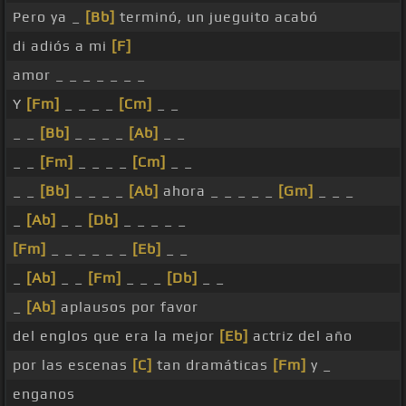
Pero ya _
[Bb]
terminó, un jueguito acabó
di adiós a mi
[F]
amor _ _ _ _ _ _ _
Y
[Fm]
_ _ _ _
[Cm]
_ _
_ _
[Bb]
_ _ _ _
[Ab]
_ _
_ _
[Fm]
_ _ _ _
[Cm]
_ _
_ _
[Bb]
_ _ _ _
[Ab]
ahora _ _ _ _ _
[Gm]
_ _ _
_
[Ab]
_ _
[Db]
_ _ _ _ _
[Fm]
_ _ _ _ _ _
[Eb]
_ _
_
[Ab]
_ _
[Fm]
_ _ _
[Db]
_ _
_
[Ab]
aplausos por favor
del englos que era la mejor
[Eb]
actriz del año
por las escenas
[C]
tan dramáticas
[Fm]
y _
enganos