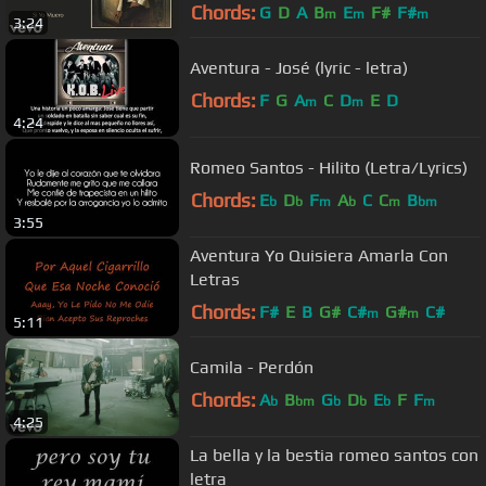
Chords:
G
D
A
B
E
F#
F#
m
m
m
3:24
Aventura - José (lyric - letra)
Chords:
F
G
A
C
D
E
D
m
m
4:24
Romeo Santos - Hilito (Letra/Lyrics)
Chords:
E
D
F
A
C
C
B
b
b
m
b
m
bm
3:55
Aventura Yo Quisiera Amarla Con
Letras
Chords:
F#
E
B
G#
C#
G#
C#
m
m
5:11
Camila - Perdón
Chords:
A
B
G
D
E
F
F
b
bm
b
b
b
m
4:25
La bella y la bestia romeo santos con
letra