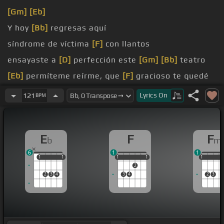
[Gm]
[Eb]
Y hoy
[Bb]
regresas aquí
síndrome de víctima
[F]
con llantos
ensayaste a
[D]
perfección este
[Gm]
[Bb]
teatro
[Eb]
permíteme reírme, que
[F]
gracioso te quedé
yo
Lyrics
On
121
BPM
dios
E
F
F
b
m
6
1
1
1
1
1
1
1
1
1
1
1
1
1
1
2
2
3
4
3
4
2
3