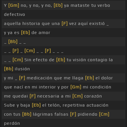
Y
[Gm]
no, y no, y no,
[Eb]
ya mataste tu verbo
defectivo
aquella historia que una
[F]
vez aquí existió _
y ya es
[Eb]
de amor
_
[Bb]
_ _
_ _
[F]
_
[Cm]
_ _
[F]
_ _ _
_ _
[Cm]
Sin efecto de
[Eb]
tu visión contagio la
[Bb]
ilusión
y mi _
[F]
medicación que me llaga
[Eb]
el dolor
que nací en mi interior y por
[Gm]
mi condición
me quedai
[F]
necesaria a mi
[Cm]
corazón
Sube y baja
[Eb]
el telón, repetitiva actuación
con tus
[Bb]
lágrimas falsas
[F]
pidiendo
[Cm]
perdón