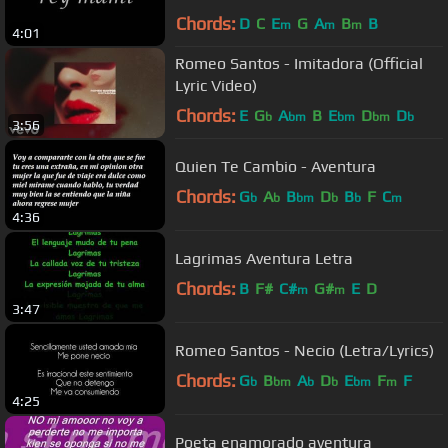
Chords:
D
C
E
G
A
B
B
m
m
m
4:01
Romeo Santos - Imitadora (Official
Lyric Video)
Chords:
E
G
A
B
E
D
D
b
bm
bm
bm
b
3:56
Quien Te Cambio - Aventura
Chords:
G
A
B
D
B
F
C
b
b
bm
b
b
m
4:36
Lagrimas Aventura Letra
Chords:
B
F#
C#
G#
E
D
m
m
3:47
Romeo Santos - Necio (Letra/Lyrics)
Chords:
G
B
A
D
E
F
F
b
bm
b
b
bm
m
4:25
Poeta enamorado aventura