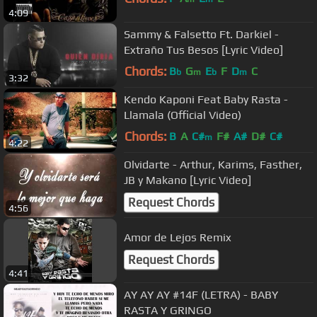
4:09
Sammy & Falsetto Ft. Darkiel -
Extraño Tus Besos [Lyric Video]
Chords:
B
G
E
F
D
C
b
m
b
m
3:32
Kendo Kaponi Feat Baby Rasta -
Llamala (Official Video)
Chords:
B
A
C#
F#
A#
D#
C#
m
4:22
Olvidarte - Arthur, Karims, Fasther,
JB y Makano [Lyric Video]
Request Chords
4:56
Amor de Lejos Remix
Request Chords
4:41
AY AY AY #14F (LETRA) - BABY
RASTA Y GRINGO