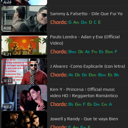
4:24
Sammy & Falsetto - Dile Que Fui Yo
Chords:
G
A
D
D
C
E
m
m
4:06
Paulo Londra - Adan y Eva (Official
Video)
Chords:
B
D
A
F
E
E
F
bm
b
b
m
b
bm
4:21
J Alvarez -Como Explicarle (con letra)
Chords:
A
D
G
E
B
E
B
b
b
b
bm
bm
b
b
3:37
Ken-Y - Princesa | Official music
video HD | Reggaeton Romántico
Chords:
B
G
F
E
D
C
A
b
m
b
m
m
4:02
Jowell y Randy - Que te vaya Bien
Chords:
F
A
E
E
m
m