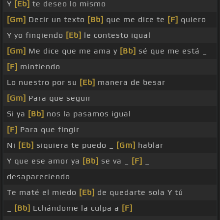
Y
[Eb]
te deseo lo mismo
[Gm]
Decir un texto
[Bb]
que me dice te
[F]
quiero
Y yo fingiendo
[Eb]
le contesto igual
[Gm]
Me dice que me ama y
[Bb]
sé que me está _
[F]
mintiendo
Lo nuestro por su
[Eb]
manera de besar
[Gm]
Para que seguir
Si ya
[Bb]
nos la pasamos igual
[F]
Para que fingir
Ni
[Eb]
siquiera te puedo _
[Gm]
hablar
Y que ese amor ya
[Bb]
se va _
[F]
_
desapareciendo
Te maté el miedo
[Eb]
de quedarte sola Y tú
_
[Bb]
Echándome la culpa a
[F]