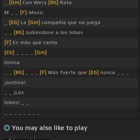
_
[Gm]
Con Wery
[Bb]
Rata
M _ _
[F]
-Music
_
[Eb]
La
[Gm]
compañía que no juega
_ _
[Bb]
Judiéndose a los lobos
[F]
Es más que canta
[Eb]
_ _ _ _
[Gm]
Divina
_ _
[Bb]
_ _ _
[F]
Más fuerte que
[Eb]
nunca _ _ _
¡Justina!
_ _ ¡Los
lobos! _ _
_ _ _ _ _ _ _ _
You may also like to play