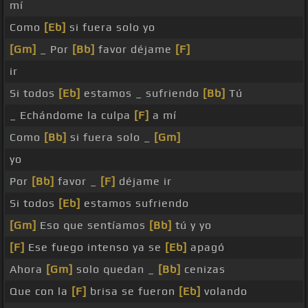
mí
Como
[Eb]
si fuera solo yo
[Gm]
_ Por
[Bb]
favor déjame
[F]
ir
Si todos
[Eb]
estamos _ sufriendo
[Bb]
Tú
_ Echándome la culpa
[F]
a mí
Como
[Bb]
si fuera solo _
[Gm]
yo
Por
[Bb]
favor _
[F]
déjame ir
Si todos
[Eb]
estamos sufriendo
[Gm]
Eso que sentíamos
[Bb]
tú y yo
[F]
Ese fuego intenso ya se
[Eb]
apagó
Ahora
[Gm]
solo quedan _
[Bb]
cenizas
Que con la
[F]
brisa se fueron
[Eb]
volando