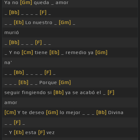
Ya no
[Gm]
queda _ amor
_
[Bb]
_ _ _ _
[F]
_
_ _
[Eb]
Lo nuestro _
[Gm]
_
murió
_
[Bb]
_ _ _
[F]
_ _
_ Y no
[Cm]
tiene
[Eb]
_ remedio ya
[Gm]
na'
_ _
[Bb]
_ _ _ _
[F]
_
_ _ _
[Eb]
_ _ Porque
[Gm]
seguir fingiendo si
[Bb]
ya se acabó el _
[F]
amor
[Cm]
Y te deseo
[Gm]
lo mejor _ _ _
[Bb]
Divina
_ _
[F]
_
_ Y
[Eb]
esta
[F]
vez