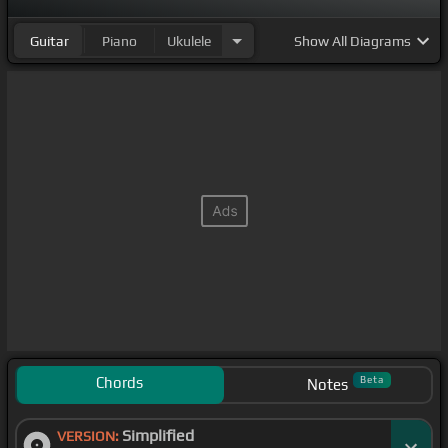
Guitar
Piano
Ukulele
Show
All Diagrams
Chords
Beta
Notes
Simplified
VERSION: