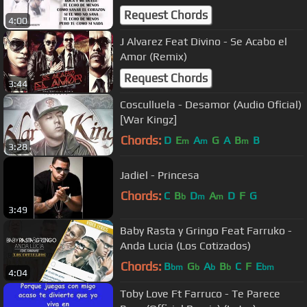
Request Chords
4:00
J Alvarez Feat Divino - Se Acabo el
Amor (Remix)
Request Chords
3:44
Cosculluela - Desamor (Audio Oficial)
[War Kingz]
Chords:
D
E
A
G
A
B
B
m
m
m
3:28
Jadiel - Princesa
Chords:
C
B
D
A
D
F
G
b
m
m
3:49
Baby Rasta y Gringo Feat Farruko -
Anda Lucia (Los Cotizados)
Chords:
B
G
A
B
C
F
E
bm
b
b
b
bm
4:04
Toby Love Ft Farruco - Te Parece