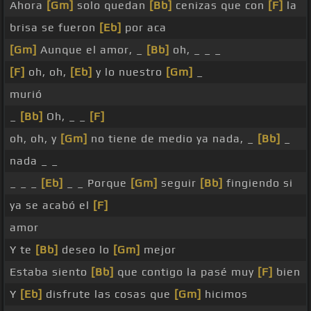
Ahora
[Gm]
solo quedan
[Bb]
cenizas que con
[F]
la
brisa se fueron
[Eb]
por aca
[Gm]
Aunque el amor, _
[Bb]
oh, _ _ _
[F]
oh, oh,
[Eb]
y lo nuestro
[Gm]
_
murió
_
[Bb]
Oh, _ _
[F]
oh, oh, y
[Gm]
no tiene de medio ya nada, _
[Bb]
_
nada _ _
_ _ _
[Eb]
_ _ Porque
[Gm]
seguir
[Bb]
fingiendo si
ya se acabó el
[F]
amor
Y te
[Bb]
deseo lo
[Gm]
mejor
Estaba siento
[Bb]
que contigo la pasé muy
[F]
bien
Y
[Eb]
disfrute las cosas que
[Gm]
hicimos