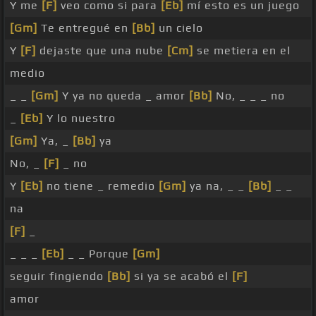
Y me
[F]
veo como si para
[Eb]
mí esto es un juego
[Gm]
Te entregué en
[Bb]
un cielo
Y
[F]
dejaste que una nube
[Cm]
se metiera en el
medio
_ _
[Gm]
Y ya no queda _ amor
[Bb]
No, _ _ _ no
_
[Eb]
Y lo nuestro
[Gm]
Ya, _
[Bb]
ya
No, _
[F]
_ no
Y
[Eb]
no tiene _ remedio
[Gm]
ya na, _ _
[Bb]
_ _
na
[F]
_
_ _ _
[Eb]
_ _ Porque
[Gm]
seguir fingiendo
[Bb]
si ya se acabó el
[F]
amor