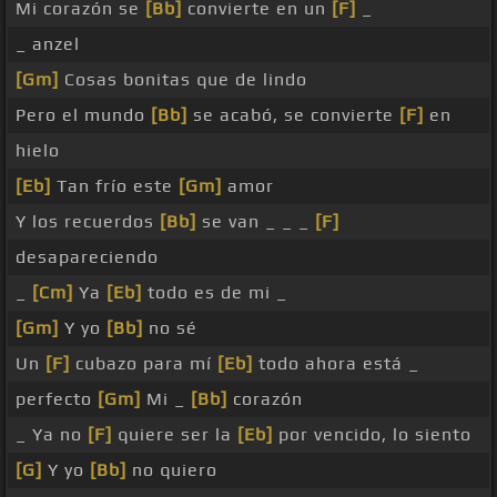
Mi corazón se
[Bb]
convierte en un
[F]
_
_ anzel
[Gm]
Cosas bonitas que de lindo
Pero el mundo
[Bb]
se acabó, se convierte
[F]
en
hielo
[Eb]
Tan frío este
[Gm]
amor
Y los recuerdos
[Bb]
se van _ _ _
[F]
desapareciendo
_
[Cm]
Ya
[Eb]
todo es de mi _
[Gm]
Y yo
[Bb]
no sé
Un
[F]
cubazo para mí
[Eb]
todo ahora está _
perfecto
[Gm]
Mi _
[Bb]
corazón
_ Ya no
[F]
quiere ser la
[Eb]
por vencido, lo siento
[G]
Y yo
[Bb]
no quiero