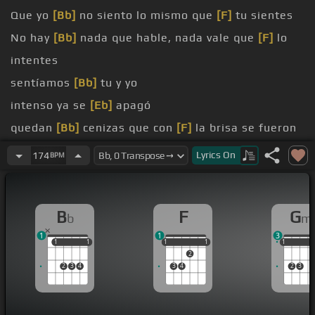
Que yo
[Bb]
no siento lo mismo que
[F]
tu sientes
No hay
[Bb]
nada que hable, nada vale que
[F]
lo
intentes
sentíamos
[Bb]
tu y yo
intenso ya se
[Eb]
apagó
quedan
[Bb]
cenizas que con
[F]
la brisa se fueron
[Eb]
por aca
Lyrics
On
174
BPM
amor,
[Bb]
oh,
[F]
oh, oh,
[Eb]
y lo nuestro
[Gm]
B
F
G
b
m
1
1
3
1
1
1
1
1
1
1
1
1
1
1
1
2
2
3
4
3
4
2
3