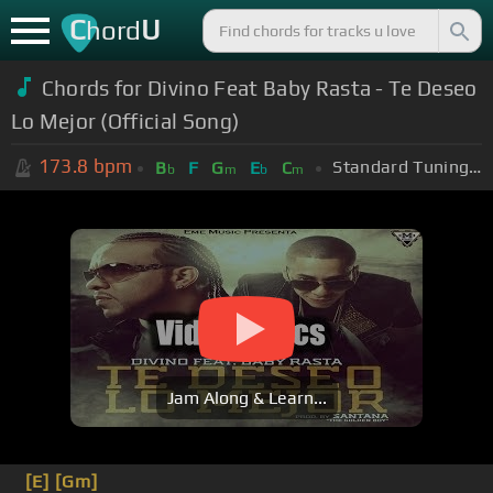
C
U
hord
Chords for Divino Feat Baby Rasta - Te Deseo
Lo Mejor (Official Song)
173.8
bpm
Standard Tuning (EADGBE)
B
F
G
E
C
b
m
b
m
Jam Along & Learn...
[E]
[Gm]