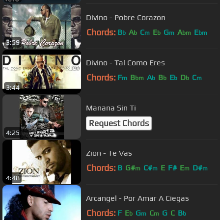
Divino - Pobre Corazon
Chords:
B
A
C
E
G
A
E
b
b
m
b
m
bm
bm
3:59
Divino - Tal Como Eres
Chords:
F
B
A
B
E
D
C
m
bm
b
b
b
b
m
3:44
Manana Sin Ti
Request Chords
4:25
Zion - Te Vas
Chords:
B
G#
C#
E
F#
E
D#
m
m
m
m
4:48
Arcangel - Por Amar A Ciegas
Chords:
F
E
G
C
G
C
B
b
m
m
b