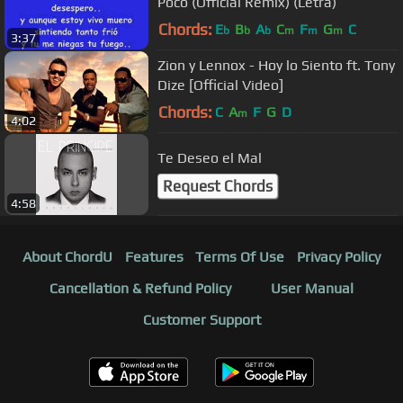
Poco (Official Remix) (Letra)
Chords:
E
B
A
C
F
G
C
b
b
b
m
m
m
3:37
Zion y Lennox - Hoy lo Siento ft. Tony
Dize [Official Video]
Chords:
C
A
F
G
D
m
4:02
Te Deseo el Mal
Request Chords
4:58
About ChordU
Features
Terms Of Use
Privacy Policy
Cancellation & Refund Policy
User Manual
Customer Support