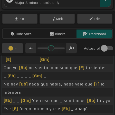
Major & minor chords only
PDF
Midi
Edit
Hide lyrics
Blocks
Traditional
Autoscroll
[E]
_ _ _ _ _ _ _
[Gm]
_
Que yo
[Bb]
no siento lo mismo que
[F]
tu sientes
_
[Eb]
_ _ _ _
[Gm]
_
No hay
[Bb]
nada que hable, nada vale que
[F]
lo _
intentes
[Eb]
_ _
[Gm]
Y en eso que _ sentíamos
[Bb]
tu y yo
Ese
[F]
fuego intenso ya se
[Eb]
_ apagó