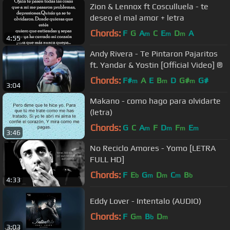
Zion & Lennox ft Cosculluela - te
deseo el mal amor + letra
Chords:
F
G
A
C
E
D
A
m
m
m
4:55
Andy Rivera - Te Pintaron Pajaritos
ft. Yandar & Yostin [Official Video] ®
Chords:
F#
A
E
B
D
G#
G#
m
m
m
3:04
Makano - como hago para olvidarte
(letra)
Chords:
G
C
A
F
D
F
E
m
m
m
m
3:46
No Reciclo Amores - Yomo [LETRA
FULL HD]
Chords:
F
E
G
D
C
B
b
m
m
m
b
4:33
Eddy Lover - Intentalo (AUDIO)
Chords:
F
G
B
D
m
b
m
3:03