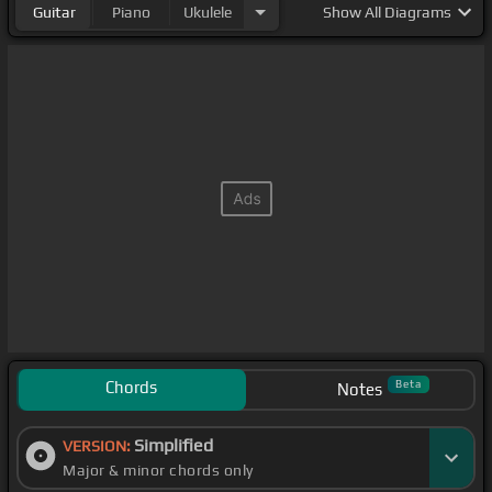
Guitar
Piano
Ukulele
Show
All Diagrams
Chords
Beta
Notes
Simplified
VERSION:
Major & minor chords only