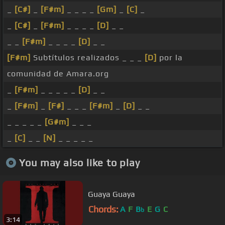
_
[C#]
_
[F#m]
_ _ _ _
[Gm]
_
[C]
_
_
[C#]
_
[F#m]
_ _ _ _
[D]
_ _
_ _
[F#m]
_ _ _ _
[D]
_ _
[F#m]
Subtítulos realizados _ _ _
[D]
por la
comunidad de Amara.org
_
[F#m]
_ _ _ _ _
[D]
_ _
_
[F#m]
_
[F#]
_ _ _
[F#m]
_
[D]
_ _
_ _ _ _ _
[G#m]
_ _ _
_
[C]
_ _
[N]
_ _ _ _ _
You may also like to play
Guaya Guaya
Chords:
A
F
B
E
G
C
b
3:14