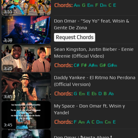
Chords:
A
G
E
F
D
C
E
m
m
m
3:55
Don Omar - "Soy Yo" feat. Wisin &
Gente De Zona
Request Chords
3:38
Sean Kingston, Justin Bieber - Eenie
Meenie (Official Video)
Chords:
C#
F#
A#
G#
G#
m
m
3:25
Daddy Yankee - El Ritmo No Perdona
(Official Version)
Chords:
G
E
E
E
D
B
A
m
b
b
3:45
My Space - Don Omar ft. Wisin y
Yandel
Chords:
F
A
A
C
D
C
E
m
m
m
3:45
Don Omar | ❗️Hasta Abajo ❗️