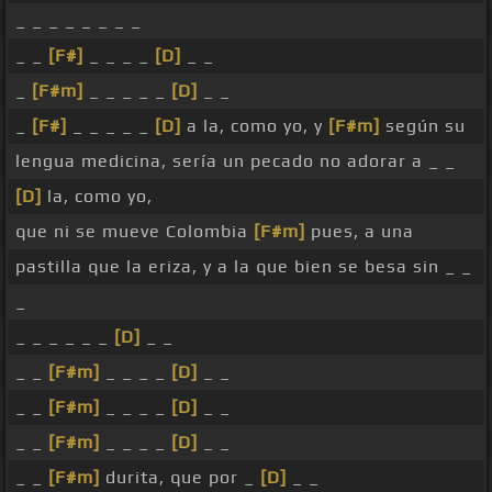
_ _ _ _ _ _ _ _
_ _
[F#]
_ _ _ _
[D]
_ _
_
[F#m]
_ _ _ _ _
[D]
_ _
_
[F#]
_ _ _ _ _
[D]
a la, como yo, y
[F#m]
según su
lengua medicina, sería un pecado no adorar a _ _
[D]
la, como yo,
que ni se mueve Colombia
[F#m]
pues, a una
pastilla que la eriza, y a la que bien se besa sin _ _
_
_ _ _ _ _ _
[D]
_ _
_ _
[F#m]
_ _ _ _
[D]
_ _
_ _
[F#m]
_ _ _ _
[D]
_ _
_ _
[F#m]
_ _ _ _
[D]
_ _
_ _
[F#m]
durita, que por _
[D]
_ _