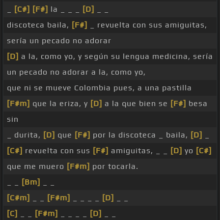
_
[C#]
[F#]
la _ _ _
[D]
_ _
discoteca baila,
[F#]
_ revuelta con sus amiguitas,
sería un pecado no adorar
[D]
a la, como yo, y según su lengua medicina, sería
un pecado no adorar a la, como yo,
que ni se mueve Colombia pues, a una pastilla
[F#m]
que la eriza, y
[D]
a la que bien se
[F#]
besa
sin
_ durita,
[D]
que
[F#]
por la discoteca _ baila,
[D]
_
[C#]
revuelta con sus
[F#]
amiguitas, _ _
[D]
yo
[C#]
que me muero
[F#m]
por tocarla.
_ _
[Bm]
_ _
[C#m]
_ _
[F#m]
_ _ _ _
[D]
_ _
[C]
_ _
[F#m]
_ _ _ _
[D]
_ _