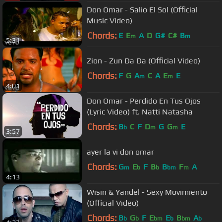
Don Omar - Salio El Sol (Official
Music Video)
Chords:
E
E
A
D
G#
C#
B
m
m
5:31
Zion - Zun Da Da (Official Video)
Chords:
F
G
A
C
A
E
E
m
m
4:01
Don Omar - Perdido En Tus Ojos
(Lyric Video) ft. Natti Natasha
Chords:
B
C
F
D
G
G
E
b
m
m
3:57
ayer la vi don omar
Chords:
G
E
F
B
B
F
A
m
b
b
bm
m
4:13
Wisin & Yandel - Sexy Movimiento
(Official Video)
Chords:
B
G
F
E
E
B
A
b
b
bm
b
bm
b