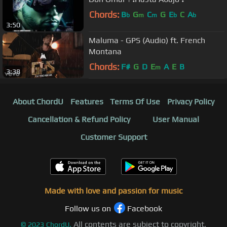
Chords:
B
G
C
G
E
C
A
b
m
m
b
b
3:50
Maluma - GPS (Audio) ft. French
Montana
Chords:
F#
G
D
E
A
E
B
m
3:38
About ChordU
Features
Terms Of Use
Privacy Policy
Cancellation & Refund Policy
User Manual
Customer Support
Made with love and passion for music
Follow us on
Facebook
All contents are subject to copyright,
©
2023
ChordU.