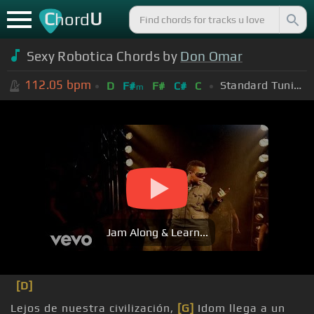
C
U
hord
Sexy Robotica Chords by
Don Omar
112.05
bpm
Standard Tuning (EADGBE)
D
F#
F#
C#
C
m
Jam Along & Learn...
[D]
Lejos de nuestra civilización,
[G]
Idom llega a un