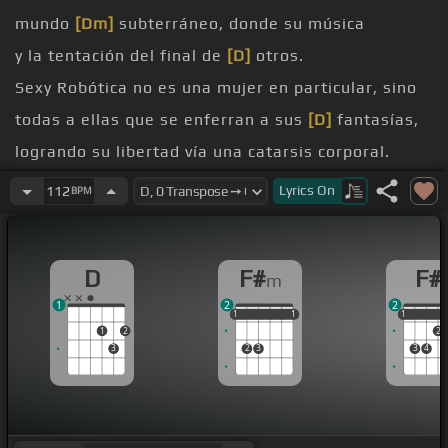
mundo
[Dm]
subterráneo, donde su música
y la tentación del final de
[D]
otros.
Sexy Robótica no es una mujer en particular, sino
todas a ellas que se enferran a sus
[D]
fantasías,
logrando su libertad vía una catarsis corporal.
es debilitar a todo ser.
Lyrics
On
112
BPM
[C]
[D]
[F#m]
[F#]
[D]
Lex,
D
F#
F#
m
1
2
2
1
1
1
1
1
1
1
1
1
2
2
3
2
3
3
4