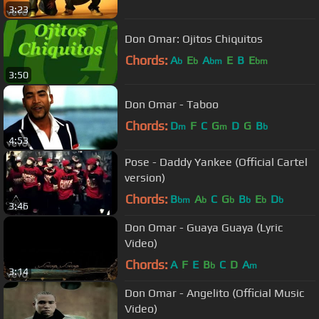
3:23
Don Omar: Ojitos Chiquitos
Chords:
A
E
A
E
B
E
b
b
bm
bm
3:50
Don Omar - Taboo
Chords:
D
F
C
G
D
G
B
m
m
b
4:53
Pose - Daddy Yankee (Official Cartel
version)
Chords:
B
A
C
G
B
E
D
bm
b
b
b
b
b
3:46
Don Omar - Guaya Guaya (Lyric
Video)
Chords:
A
F
E
B
C
D
A
b
m
3:14
Don Omar - Angelito (Official Music
Video)