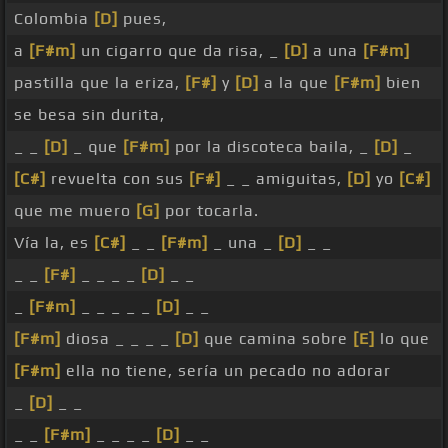
Colombia
[D]
pues,
a
[F#m]
un cigarro que da risa, _
[D]
a una
[F#m]
pastilla que la eriza,
[F#]
y
[D]
a la que
[F#m]
bien
se besa sin durita,
_ _
[D]
_ que
[F#m]
por la discoteca baila, _
[D]
_
[C#]
revuelta con sus
[F#]
_ _ amiguitas,
[D]
yo
[C#]
que me muero
[G]
por tocarla.
Vía la, es
[C#]
_ _
[F#m]
_ una _
[D]
_ _
_ _
[F#]
_ _ _ _
[D]
_ _
_
[F#m]
_ _ _ _ _
[D]
_ _
[F#m]
diosa _ _ _ _
[D]
que camina sobre
[E]
lo que
[F#m]
ella no tiene, sería un pecado no adorar
_
[D]
_ _
_ _
[F#m]
_ _ _ _
[D]
_ _