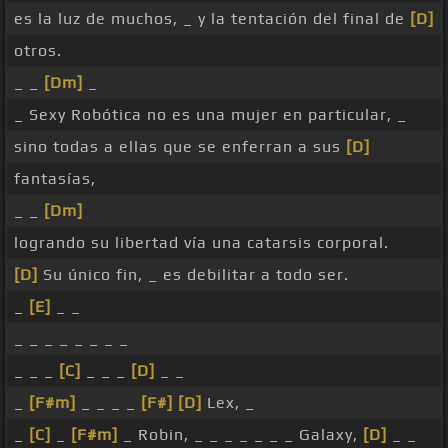
es la luz de muchos, _ y la tentación del final de
[D]
otros.
_ _
[Dm]
_
_ Sexy Robótica no es una mujer en particular, _
sino todas a ellas que se enferran a sus
[D]
fantasías,
_ _
[Dm]
logrando su libertad vía una catarsis corporal.
[D]
Su único fin, _ es debilitar a todo ser.
_
[E]
_ _
_ _ _ _ _ _ _ _
_ _ _
[C]
_ _ _
[D]
_ _
_
[F#m]
_ _ _ _
[F#]
[D]
Lex, _
_
[C]
_
[F#m]
_ Robin, _ _ _ _ _ _ _ Galaxy,
[D]
_ _