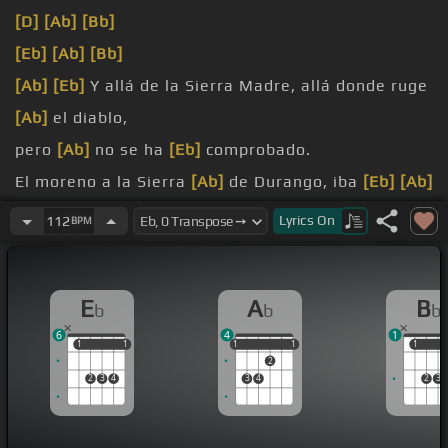
[D]
[Ab]
[Bb]
[Eb]
[Ab]
[Bb]
[Ab]
[Eb]
Y allá de la Sierra Madre, allá donde ruge
[Ab]
el diablo,
pero
[Ab]
no se ha
[Eb]
comprobado.
El moreno a la Sierra
[Ab]
de Durango, iba
[Eb]
[Ab]
siguiendo
[Eb]
una veta,
Lyrics
On
112
BPM
que dicen
[D]
que era de
[Eb]
uranio.
En una de las vertientes del espinazo
[Bb]
del
E
A
B
b
b
b
diablo,
6
4
1
1
1
1
1
1
1
1
1
1
1
1
2
2
3
4
3
4
2
3