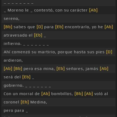
_ _ _ _ _ _ _ _
_ Moreno le _ contestó, con su carácter
[Ab]
sereno,
[Bb]
sabes que
[D]
para
[Eb]
encontrarlo, yo he
[Ab]
atravesado el
[Eb]
_
infierno. _ _ _ _ _ _ _
Ahí comenzó su martirio, porque hasta sus pies
[D]
ardieron,
[Ab]
[Bb]
pero esa mina,
[Eb]
señores, jamás
[Ab]
será del
[Eb]
_
gobierno. _ _ _ _ _ _ _
Con un morral de
[Ab]
bombillos,
[Bb]
[Ab]
voló al
coronel
[Eb]
Medina,
pero para _