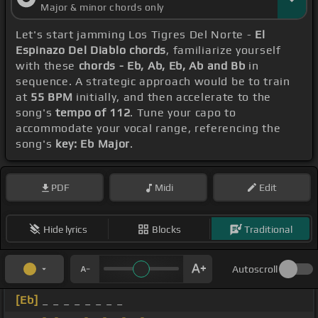
Major & minor chords only
Let's start jamming Los Tigres Del Norte -
El
Espinazo Del Diablo chords
, familiarize yourself
with these
chords - Eb, Ab, Eb, Ab and Bb
in
sequence. A strategic approach would be to train
at
55 BPM
initially, and then accelerate to the
song's
tempo of 112
. Tune your capo to
accommodate your vocal range, referencing the
song's
key: Eb Major
.
PDF
Midi
Edit
Hide lyrics
Blocks
Traditional
Autoscroll
[Eb]
_ _ _ _ _ _ _ _