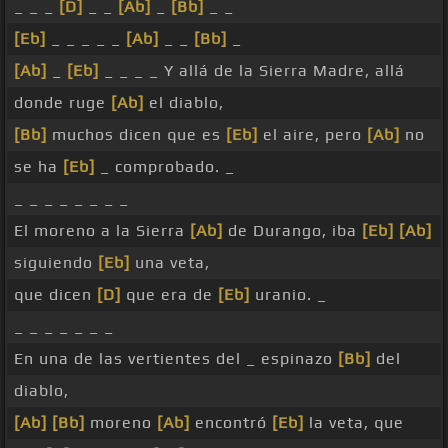
_ _ _
[D]
_ _
[Ab]
_
[Bb]
_ _
[Eb]
_ _ _ _ _
[Ab]
_ _
[Bb]
_
[Ab]
_
[Eb]
_ _ _ _ Y allá de la Sierra Madre, allá
donde ruge
[Ab]
el diablo,
[Bb]
muchos dicen que es
[Eb]
el aire, pero
[Ab]
no
se ha
[Eb]
_ comprobado. _
_ _ _ _ _ _ _ _
El moreno a la Sierra
[Ab]
de Durango, iba
[Eb]
[Ab]
siguiendo
[Eb]
una veta,
que dicen
[D]
que era de
[Eb]
uranio. _
_ _ _ _ _ _ _
En una de las vertientes del _ espinazo
[Bb]
del
diablo,
[Ab]
[Bb]
moreno
[Ab]
encontró
[Eb]
la veta, que