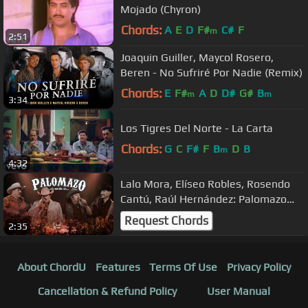
Mojado (Chyron)
Chords:
A
E
D
F#
C#
F
m
2:51
Joaquin Guiller, Maycol Rosero,
Beren - No Sufriré Por Nadie (Remix)
Chords:
E
F#
A
D
D#
G#
B
m
m
3:34
Los Tigres Del Norte - La Carta
Chords:
G
C
F#
F
B
D
B
m
4:32
Lalo Mora, Elíseo Robles, Rosendo
Cantú, Raúl Hernández: Palomazo
Norteño (Album Completo)
Request Chords
2:35
About ChordU
Features
Terms Of Use
Privacy Policy
Cancellation & Refund Policy
User Manual