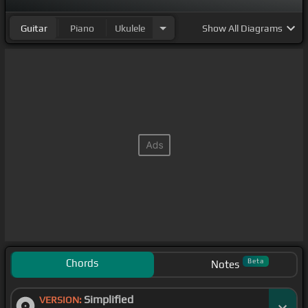
Guitar
Piano
Ukulele
Show
All Diagrams
Chords
Beta
Notes
Simplified
VERSION: