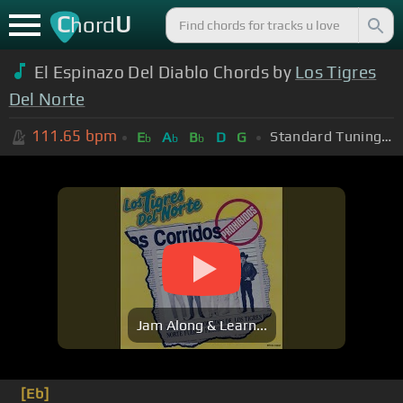
C
U
hord
El Espinazo Del Diablo Chords by
Los Tigres
Del Norte
111.65
bpm
Standard Tuning (EADGBE)
E
A
B
D
G
b
b
b
Jam Along & Learn...
[Eb]