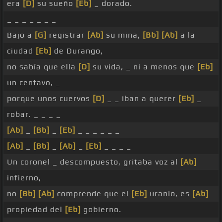
era
[D]
su sueño
[Eb]
_ dorado.
_ _ _ _ _ _ _
Bajo a
[G]
registrar
[Ab]
su mina,
[Bb]
[Ab]
a la
ciudad
[Eb]
de Durango,
no sabía que ella
[D]
su vida, _ ni a menos que
[Eb]
un centavo, _
porque unos cuervos
[D]
_ _ iban a querer
[Eb]
_
robar. _ _ _ _
[Ab]
_
[Bb]
_
[Eb]
_ _ _ _ _ _
[Ab]
_
[Bb]
_
[Ab]
_
[Eb]
_ _ _ _
Un coronel _ descompuesto, gritaba voz al
[Ab]
infierno,
no
[Bb]
[Ab]
comprende que el
[Eb]
uranio, es
[Ab]
propiedad del
[Eb]
gobierno.