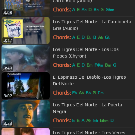
Carro Rojo (Audio)
Chords:
A
E
A
D
B
G
G
b
b
bm
3:08
Los Tigres Del Norte - La Camioneta
Gris (Audio)
Chords:
A
E
D
E
B
A
G
b
b
b
3:17
Los Tigres Del Norte - Los Dos
Plebes (Chyron)
Chords:
A
E
D
E
F#
B
G
m
m
m
3:40
El Espinazo Del Diablo -Los Tigres
Del Norte
Chords:
E
A
B
G
C
b
b
b
m
3:02
Los Tigres Del Norte - La Puerta
Negra
Chords:
E
B
A
A
E
G
D
b
b
bm
3:23
Los Tigres Del Norte - Tres Veces