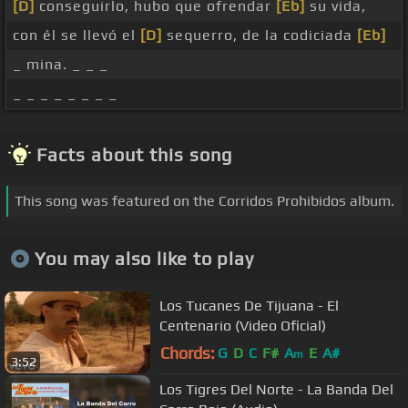
[D]
conseguirlo, hubo que ofrendar
[Eb]
su vida,
con él se llevó el
[D]
sequerro, de la codiciada
[Eb]
_ mina. _ _ _
_ _ _ _ _ _ _ _
Facts about this song
This song was featured on the Corridos Prohibidos album.
You may also like to play
Los Tucanes De Tijuana - El
Centenario (Video Oficial)
Chords:
G
D
C
F#
A
E
A#
m
3:52
Los Tigres Del Norte - La Banda Del