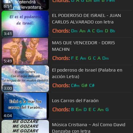
Chords:
D
A
G
E
B
B
F#
m
m
m
6:51
EL PODEROSO DE ISRAEL - JUAN
CARLOS ALVARADO con letra
Chords:
D
A
A
C
G
D
B
m
m
m
b
3:41
MAS QUE VENCEDOR - DORIS
MACHIN
Chords:
F
E
A
G
C
A
D
m
m
5:49
El poderoso de Israel (Palabra en
acción Letra)
Chords:
C#
G#
C#
m
3:00
Los Carros del Faraón
Chords:
B
E
D
E
C
A
G
m
m
4:04
Música Cristiana ~ Así Como David
Danzaba con letra