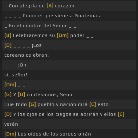
_ Con alegría de
[A]
corazón _
_ _ _ _ Como el que viene a Guatemala
_ En el nombre del Señor _ _
[B]
Celebraremos su
[Dm]
poder _ _
[D]
_ _ _ _ ¡Los
coreano celebran!
_ _ _ ¡Oh,
sí, señor!
[Dm]
_ _
[G]
Y
[D]
confesamos, Señor
Que todo
[G]
pueblo y nación dirá
[C]
esto
[D]
Y los ojos de los ciegos se abrirán y ellos
[C]
verán _
[Dm]
Los oídos de los sordos oirán