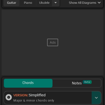
Guitar
Piano
Ukulele
Show
All Diagrams
Chords
Beta
Notes
Simplified
VERSION:
Major & minor chords only