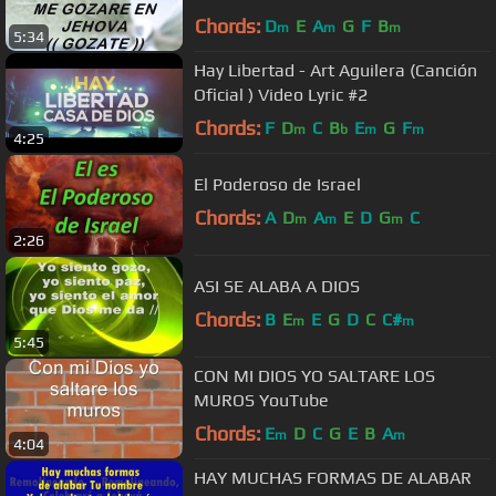
Chords:
D
E
A
G
F
B
m
m
m
5:34
Hay Libertad - Art Aguilera (Canción
Oficial ) Video Lyric #2
Chords:
F
D
C
B
E
G
F
m
b
m
m
4:25
El Poderoso de Israel
Chords:
A
D
A
E
D
G
C
m
m
m
2:26
ASI SE ALABA A DIOS
Chords:
B
E
E
G
D
C
C#
m
m
5:45
CON MI DIOS YO SALTARE LOS
MUROS YouTube
Chords:
E
D
C
G
E
B
A
m
m
4:04
HAY MUCHAS FORMAS DE ALABAR