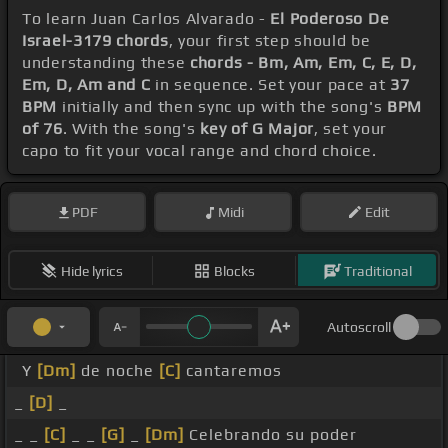
To learn Juan Carlos Alvarado -
El Poderoso De
Israel-3179 chords
, your first step should be
understanding these
chords - Bm, Am, Em, C, E, D,
Em, D, Am and C
in sequence. Set your pace at
37
BPM
initially and then sync up with the song's
BPM
of 76
. With the song's
key of G Major
, set your
capo to fit your vocal range and chord choice.
PDF
Midi
Edit
Hide lyrics
Blocks
Traditional
Autoscroll
Y
[Dm]
de noche
[C]
cantaremos
_
[D]
_
_ _
[C]
_ _
[G]
_
[Dm]
Celebrando su poder