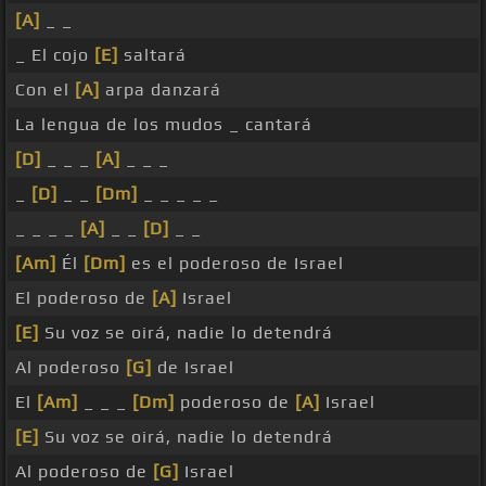
[A]
_ _
_ El cojo
[E]
saltará
Con el
[A]
arpa danzará
La lengua de los mudos _ cantará
[D]
_ _ _
[A]
_ _ _
_
[D]
_ _
[Dm]
_ _ _ _ _
_ _ _ _
[A]
_ _
[D]
_ _
[Am]
Él
[Dm]
es el poderoso de Israel
El poderoso de
[A]
Israel
[E]
Su voz se oirá, nadie lo detendrá
Al poderoso
[G]
de Israel
El
[Am]
_ _ _
[Dm]
poderoso de
[A]
Israel
[E]
Su voz se oirá, nadie lo detendrá
Al poderoso de
[G]
Israel