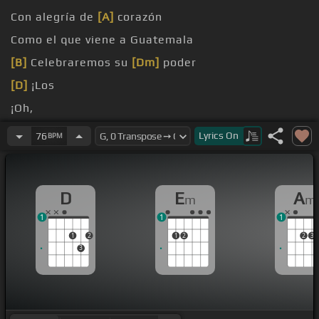
Con alegría de
[A]
corazón
Como el que viene a Guatemala
[B]
Celebraremos su
[Dm]
poder
[D]
¡Los
¡Oh,
[G]
Y
[D]
confesamos, Señor
Lyrics
On
76
BPM
D
E
A
m
m
1
1
1
1
2
1
2
2
3
3