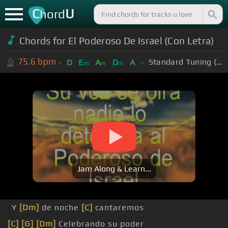
C
U
hord
Chords for El Poderoso De Israel (Con Letra)
75.6
bpm
Standard Tuning (EADGBE)
D
E
A
D
A
m
m
m
Jam Along & Learn...
Y
[Dm]
de noche
[C]
cantaremos
[C]
[G]
[Dm]
Celebrando su poder