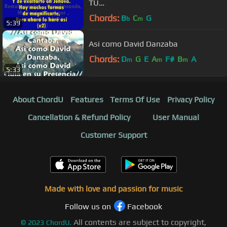
TU
NOMBRE(REMOLINEANDO)JUVENTU
Chords:
B
C
G
b
m
5:39
D ELIM FERNEL MONROY
Asi como David Danzaba
Chords:
D
G
E
A
F#
B
A
m
m
m
5:33
About ChordU
Features
Terms Of Use
Privacy Policy
Cancellation & Refund Policy
User Manual
Customer Support
Made with love and passion for music
Follow us on
Facebook
All contents are subject to copyright,
©
2023
ChordU.