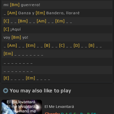
mi
[Bm]
guerrero!
_
[Am]
Danza y
[Em]
Bandero, lloraré
[C]
_ _
[Bm]
_ _
[Am]
_ _
[Em]
_ _
[C]
¡Aquí
voy
[Bm]
yo!
_
[Am]
_ _
[Em]
_ _
[B]
_ _
[C]
_ _
[D]
_ _
[B]
_ _
[Em]
_ _ _ _ _ _ _ _
_ _ _ _ _ _ _ _
_ _ _ _ _ _ _ _
[E]
_ _ _ _
[Em]
_ _ _ _
You may also like to play
El Me Levantará