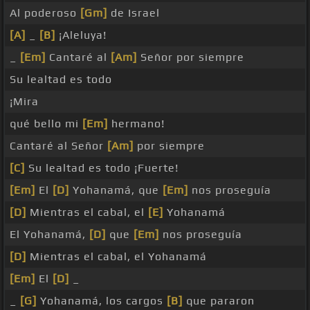
Al poderoso
[Gm]
de Israel
[A]
_
[B]
¡Aleluya!
_
[Em]
Cantaré al
[Am]
Señor por siempre
Su lealtad es todo
¡Mira
qué bello mi
[Em]
hermano!
Cantaré al Señor
[Am]
por siempre
[C]
Su lealtad es todo ¡Fuerte!
[Em]
El
[D]
Yohanamá, que
[Em]
nos proseguía
[D]
Mientras el cabal, el
[E]
Yohanamá
El Yohanamá,
[D]
que
[Em]
nos proseguía
[D]
Mientras el cabal, el Yohanamá
[Em]
El
[D]
_
_
[G]
Yohanamá, los cargos
[B]
que pararon