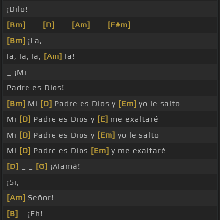
¡Dilo!
[Bm]
_ _
[D]
_ _
[Am]
_ _
[F#m]
_ _
[Bm]
¡La,
la, la, la,
[Am]
la!
_ ¡Mi
Padre es Dios!
[Bm]
Mi
[D]
Padre es Dios y
[Em]
yo le salto
Mi
[D]
Padre es Dios y
[E]
me exaltaré
Mi
[D]
Padre es Dios y
[Em]
yo le salto
Mi
[D]
Padre es Dios
[Em]
y me exaltaré
[D]
_ _
[G]
¡Alamá!
¡Si,
[Am]
Señor! _
[B]
_ ¡Eh!