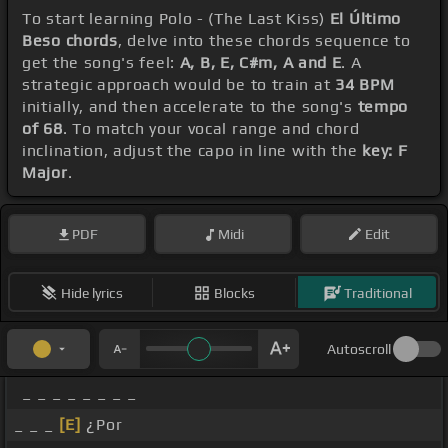
To start learning Polo - (The Last Kiss)
El Último
Beso chords
, delve into these chords sequence to
get the song's feel:
A, B, E, C#m, A and E
. A
strategic approach would be to train at
34 BPM
initially, and then accelerate to the song's
tempo
of 68
. To match your vocal range and chord
inclination, adjust the capo in line with the
key: F
Major
.
PDF
Midi
Edit
Hide lyrics
Blocks
Traditional
Autoscroll
_ _ _ _ _ _ _ _
_ _ _
[E]
¿Por