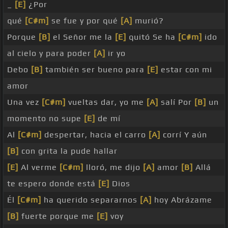
_
[E]
¿Por
qué
[C#m]
se fue y por qué
[A]
murió?
Porque
[B]
el Señor me la
[E]
quitó Se ha
[C#m]
ido
al cielo y para poder
[A]
ir yo
Debo
[B]
también ser bueno para
[E]
estar con mi
amor
Una vez
[C#m]
vueltas dar, yo me
[A]
salí Por
[B]
un
momento no supe
[E]
de mí
Al
[C#m]
despertar, hacia el carro
[A]
corrí Y aún
[B]
con grita la pude hallar
[E]
Al verme
[C#m]
lloró, me dijo
[A]
amor
[B]
Allá
te espero donde está
[E]
Dios
Él
[C#m]
ha querido separarnos
[A]
hoy Abrázame
[B]
fuerte porque me
[E]
voy