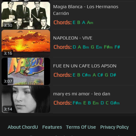
Magia Blanca - Los Hermanos
Carrión
Chords:
E
B
A
A
m
3:30
NAPOLEON - VIVE
Chords:
D
A
B
G
E
F#
F#
m
m
m
3:16
FUE EN UN CAFE LOS APSON
Chords:
E
B
C#
A
C#
G
D#
m
3:07
mary es mi amor - leo dan
Chords:
F#
E
B
E
D
C
G#
m
m
m
3:14
About ChordU
Features
Terms Of Use
Privacy Policy