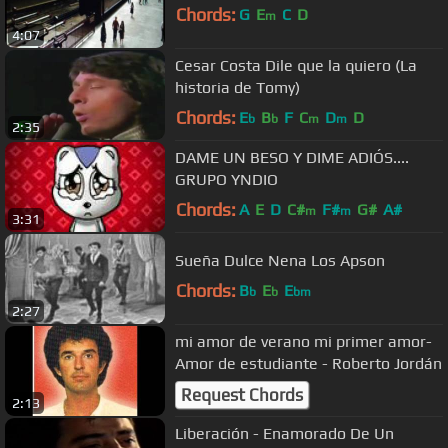
Chords:
G
E
C
D
m
4:07
Cesar Costa Dile que la quiero (La
historia de Tomy)
Chords:
E
B
F
C
D
D
b
b
m
m
2:35
DAME UN BESO Y DIME ADIÓS....
GRUPO YNDIO
Chords:
A
E
D
C#
F#
G#
A#
m
m
3:31
Sueña Dulce Nena Los Apson
Chords:
B
E
E
b
b
bm
2:27
mi amor de verano mi primer amor-
Amor de estudiante - Roberto Jordán
Request Chords
2:13
Liberación - Enamorado De Un