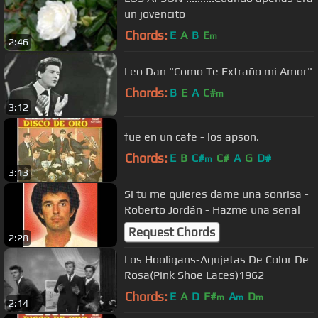
un jovencito
Chords:
E
A
B
E
m
2:46
Leo Dan "Como Te Extraño mi Amor"
Chords:
B
E
A
C#
m
3:12
fue en un cafe - los apson.
Chords:
E
B
C#
C#
A
G
D#
m
3:13
Si tu me quieres dame una sonrisa -
Roberto Jordán - Hazme una señal
Request Chords
2:28
Los Hooligans-Agujetas De Color De
Rosa(Pink Shoe Laces)1962
Chords:
E
A
D
F#
A
D
m
m
m
2:14