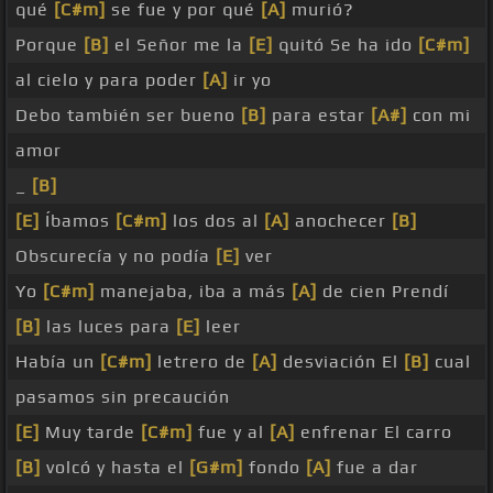
qué
[C#m]
se fue y por qué
[A]
murió?
Porque
[B]
el Señor me la
[E]
quitó Se ha ido
[C#m]
al cielo y para poder
[A]
ir yo
Debo también ser bueno
[B]
para estar
[A#]
con mi
amor
_
[B]
[E]
Íbamos
[C#m]
los dos al
[A]
anochecer
[B]
Obscurecía y no podía
[E]
ver
Yo
[C#m]
manejaba, iba a más
[A]
de cien Prendí
[B]
las luces para
[E]
leer
Había un
[C#m]
letrero de
[A]
desviación El
[B]
cual
pasamos sin precaución
[E]
Muy tarde
[C#m]
fue y al
[A]
enfrenar El carro
[B]
volcó y hasta el
[G#m]
fondo
[A]
fue a dar