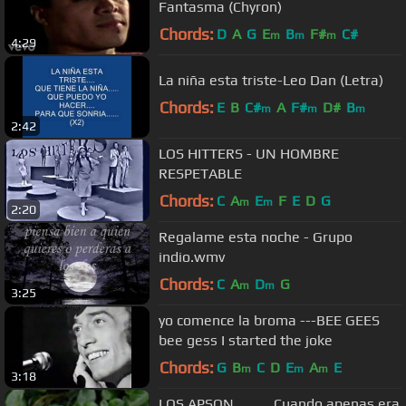
Fantasma (Chyron)
Chords:
D
A
G
E
B
F#
C#
m
m
m
4:29
La niña esta triste-Leo Dan (Letra)
Chords:
E
B
C#
A
F#
D#
B
m
m
m
2:42
LOS HITTERS - UN HOMBRE
RESPETABLE
Chords:
C
A
E
F
E
D
G
m
m
2:20
Regalame esta noche - Grupo
indio.wmv
Chords:
C
A
D
G
m
m
3:25
yo comence la broma ---BEE GEES
bee gess I started the joke
Chords:
G
B
C
D
E
A
E
m
m
m
3:18
LOS APSON ..........Cuando apenas era