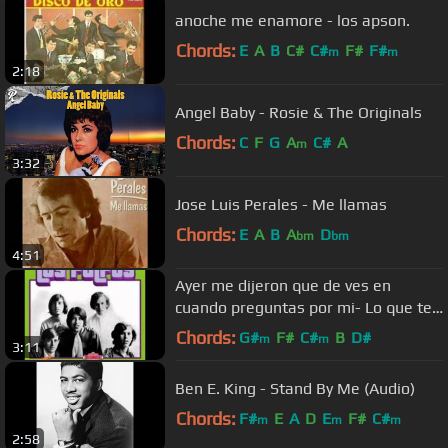
anoche me enamore - los apson.
Chords:
E
A
B
C#
C#
F#
F#
m
m
2:18
Angel Baby - Rosie & The Originals
Chords:
C
F
G
A
C#
A
m
3:32
Jose Luis Perales - Me llamas
Chords:
E
A
B
A
D
bm
bm
4:51
Ayer me dijeron que de ves en
cuando preguntas por mi- Lo que te
queda - Los pulpos
Chords:
G#
F#
C#
B
D#
m
m
3:11
Ben E. King - Stand By Me (Audio)
Chords:
F#
E
A
D
E
F#
C#
m
m
m
2:58