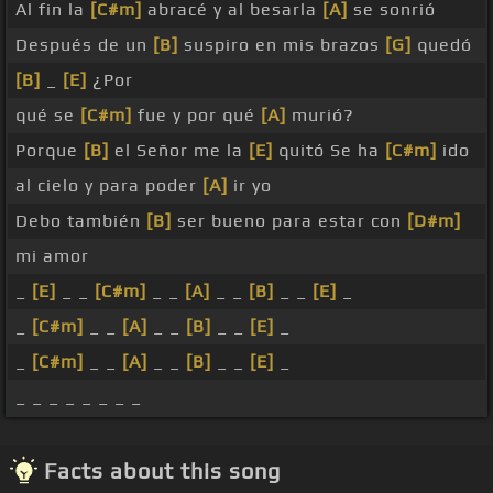
Al fin la
[C#m]
abracé y al besarla
[A]
se sonrió
Después de un
[B]
suspiro en mis brazos
[G]
quedó
[B]
_
[E]
¿Por
qué se
[C#m]
fue y por qué
[A]
murió?
Porque
[B]
el Señor me la
[E]
quitó Se ha
[C#m]
ido
al cielo y para poder
[A]
ir yo
Debo también
[B]
ser bueno para estar con
[D#m]
mi amor
_
[E]
_ _
[C#m]
_ _
[A]
_ _
[B]
_ _
[E]
_
_
[C#m]
_ _
[A]
_ _
[B]
_ _
[E]
_
_
[C#m]
_ _
[A]
_ _
[B]
_ _
[E]
_
_ _ _ _ _ _ _ _
Facts about this song