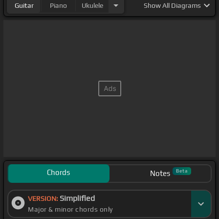
Guitar
Piano
Ukulele
Show
All Diagrams
Chords
Beta
Notes
Simplified
VERSION:
Major & minor chords only