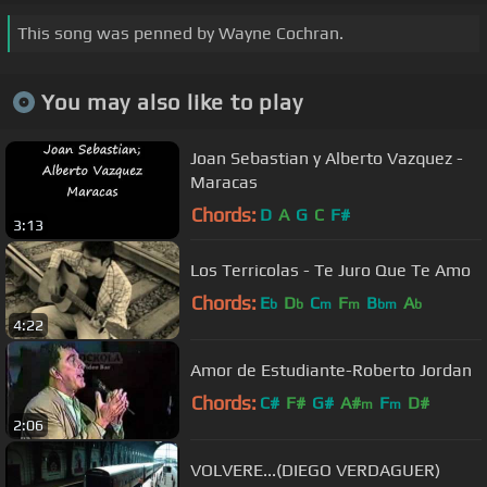
This song was penned by Wayne Cochran.
You may also like to play
Joan Sebastian y Alberto Vazquez -
Maracas
Chords:
D
A
G
C
F#
3:13
Los Terricolas - Te Juro Que Te Amo
Chords:
E
D
C
F
B
A
b
b
m
m
bm
b
4:22
Amor de Estudiante-Roberto Jordan
Chords:
C#
F#
G#
A#
F
D#
m
m
2:06
VOLVERE...(DIEGO VERDAGUER)