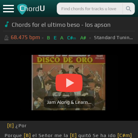
C
U
hord
Chords for el ultimo beso - los apson
68.475
bpm
Standard Tuning (EADGBE)
B
E
A
C#
A#
m
Jam Along & Learn...
[E]
¿Por
Porque
[B]
el Señor me la
[E]
quitó Se ha ido
[C#m]