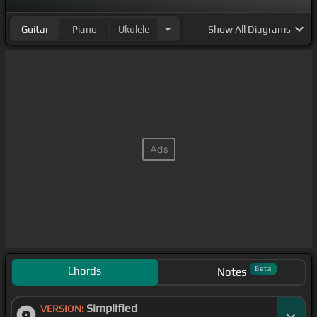
Tra
[G]
dire e fare, tra miele e sale,
[C]
resto a
[G]
Guitar
Piano
Ukulele
Show
All Diagrams
sentire i tuoi pensieri
[C]
per me, che
[G]
fu un
rumore.
lasciami fare, a me basta
[C]
restare un po', un po'
di
[G]
tempo a parlare insieme a te, solo a parlare.
Chords
Beta
Notes
Simplified
VERSION: