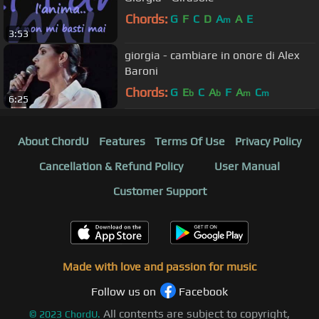
Chords:
G
F
C
D
A
A
E
m
3:53
giorgia - cambiare in onore di Alex
Baroni
Chords:
G
E
C
A
F
A
C
b
b
m
m
6:25
About ChordU
Features
Terms Of Use
Privacy Policy
Cancellation & Refund Policy
User Manual
Customer Support
Made with love and passion for music
Follow us on
Facebook
All contents are subject to copyright,
©
2023
ChordU.