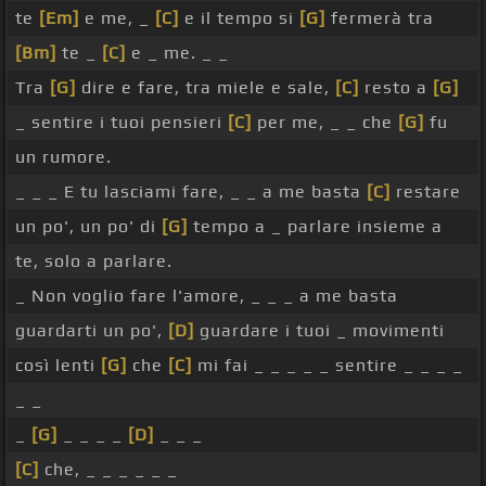
te
[Em]
e me, _
[C]
e il tempo si
[G]
fermerà tra
[Bm]
te _
[C]
e _ me. _ _
Tra
[G]
dire e fare, tra miele e sale,
[C]
resto a
[G]
_ sentire i tuoi pensieri
[C]
per me, _ _ che
[G]
fu
un rumore.
_ _ _ E tu lasciami fare, _ _ a me basta
[C]
restare
un po', un po' di
[G]
tempo a _ parlare insieme a
te, solo a parlare.
_ Non voglio fare l'amore, _ _ _ a me basta
guardarti un po',
[D]
guardare i tuoi _ movimenti
così lenti
[G]
che
[C]
mi fai _ _ _ _ _ sentire _ _ _ _
_ _
_
[G]
_ _ _ _
[D]
_ _ _
[C]
che, _ _ _ _ _ _