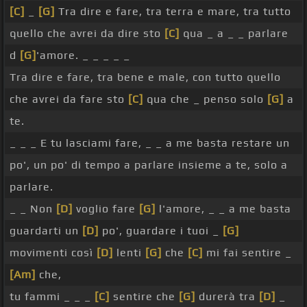
[C]
_
[G]
Tra dire e fare, tra terra e mare, tra tutto
quello che avrei da dire sto
[C]
qua _ a _ _ parlare
d
[G]
'amore. _ _ _ _ _
Tra dire e fare, tra bene e male, con tutto quello
che avrei da fare sto
[C]
qua che _ penso solo
[G]
a
te.
_ _ _ E tu lasciami fare, _ _ a me basta restare un
po', un po' di tempo a parlare insieme a te, solo a
parlare.
_ _ Non
[D]
voglio fare
[G]
l'amore, _ _ a me basta
guardarti un
[D]
po', guardare i tuoi _
[G]
movimenti così
[D]
lenti
[G]
che
[C]
mi fai sentire _
[Am]
che,
tu fammi _ _ _
[C]
sentire che
[G]
durerà tra
[D]
_