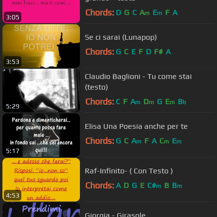
Chords:
D
G
C
A
E
F
A
m
m
3:05
Se ci sarai (Lunapop)
Chords:
G
C
E
F
D
F#
A
3:53
Claudio Baglioni - Tu come stai
(testo)
Chords:
C
F
A
D
G
E
B
m
m
m
b
5:29
Elisa Una Poesia anche per te
Chords:
G
C
A
F
A
C
E
m
m
m
5:17
Raf-Infinito- ( Con Testo )
Chords:
A
D
G
E
C#
B
B
m
m
4:53
Giorgia - Girasole