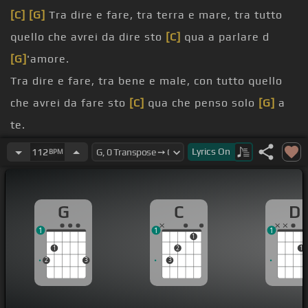
[C]
[G]
Tra dire e fare, tra terra e mare, tra tutto
quello che avrei da dire sto
[C]
qua a parlare d
[G]
'amore.
Tra dire e fare, tra bene e male, con tutto quello
che avrei da fare sto
[C]
qua che penso solo
[G]
a
te.
lasciami fare, a me basta restare un po', un po' di
Lyrics
On
112
BPM
tempo a parlare insieme a te, solo a parlare.
fare
[G]
l'amore, a me basta guardarti un
[D]
po',
G
C
D
guardare i tuoi
[G]
movimenti così
[D]
lenti
[G]
che
1
1
1
[C]
mi fai sentire
[Am]
che,
1
1
2
1
tu fammi
[C]
sentire che
[G]
durerà tra
[D]
te
[Em]
2
3
3
e me,
[C]
e il tempo si
[G]
fermerà tra
[Bm]
te
[C]
e
me.