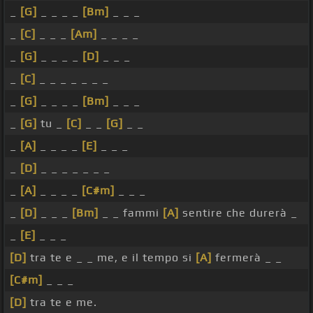
_
[G]
_ _ _ _
[Bm]
_ _ _
_
[C]
_ _ _
[Am]
_ _ _ _
_
[G]
_ _ _ _
[D]
_ _ _
_
[C]
_ _ _ _ _ _ _
_
[G]
_ _ _ _
[Bm]
_ _ _
_
[G]
tu _
[C]
_ _
[G]
_ _
_
[A]
_ _ _ _
[E]
_ _ _
_
[D]
_ _ _ _ _ _ _
_
[A]
_ _ _ _
[C#m]
_ _ _
_
[D]
_ _ _
[Bm]
_ _ fammi
[A]
sentire che durerà _
_
[E]
_ _ _
[D]
tra te e _ _ me, e il tempo si
[A]
fermerà _ _
[C#m]
_ _ _
[D]
tra te e me.