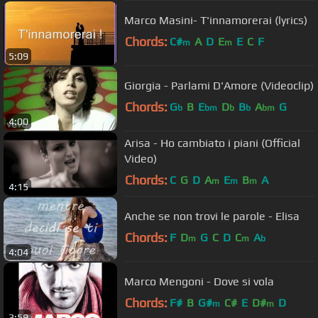
Marco Masini- T'innamorerai (lyrics)
Chords:
C#
A
D
E
E
C
F
m
m
5:09
Giorgia - Parlami D'Amore (Videoclip)
Chords:
G
B
E
D
B
A
G
b
bm
b
b
bm
4:00
Arisa - Ho cambiato i piani (Official
Video)
Chords:
C
G
D
A
E
B
A
m
m
m
4:15
Anche se non trovi le parole - Elisa
Chords:
F
D
G
C
D
C
A
m
m
b
4:04
Marco Mengoni - Dove si vola
Chords:
F#
B
G#
C#
E
D#
D
m
m
3:59