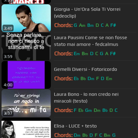
Giorgia - Un'Ora Sola Ti Vorrei
(videoclip)
Chords:
G
A
B
D
C
A
F#
m
m
3:49
Laura Pausini Come se non fosse
stato mai amore - fedcalmus
Chords:
E
B
D
C
G
A
F#
m
m
3:59
Gemelli Diversi - Fotoricordo
Chords:
E
B
D
F
D
E
b
b
m
m
4:00
Laura Bono - Io non credo nei
miracoli (testo)
Chords:
F
E
G
D
B
D
C
b
m
m
b
3:37
Elisa - LUCE + testo
Chords:
D
B
D
F
C
B
G
m
b
m