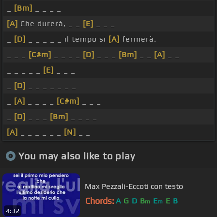
_
[Bm]
_ _ _ _
[A]
Che durerà, _ _
[E]
_ _ _
_
[D]
_ _ _ _ _ il tempo si
[A]
fermerà.
_ _ _
[C#m]
_ _ _ _
[D]
_ _ _
[Bm]
_ _
[A]
_ _
_ _ _ _ _
[E]
_ _ _
_
[D]
_ _ _ _ _ _ _
_
[A]
_ _ _ _
[C#m]
_ _ _
_
[D]
_ _ _
[Bm]
_ _ _ _
[A]
_ _ _ _ _ _
[N]
_ _
You may also like to play
Max Pezzali-Eccoti con testo
Chords:
A
G
D
B
E
E
B
m
m
4:32