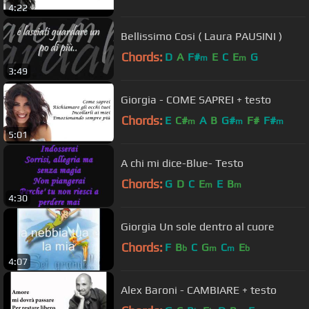
4:22
Bellissimo Cosi ( Laura PAUSINI )
Chords:
D
A
F#
E
C
E
G
m
m
3:49
Giorgia - COME SAPREI + testo
Chords:
E
C#
A
B
G#
F#
F#
m
m
m
5:01
A chi mi dice-Blue- Testo
Chords:
G
D
C
E
E
B
m
m
4:30
Giorgia Un sole dentro al cuore
Chords:
F
B
C
G
C
E
b
m
m
b
4:07
Alex Baroni - CAMBIARE + testo