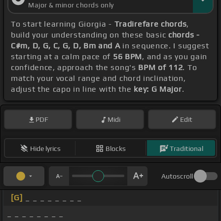
Major & minor chords only
To start learning Giorgia -
Tradirefare chords
,
build your understanding on these basic
chords -
C#m, D, G, C, G, D, Bm and A
in sequence. I suggest
starting at a calm pace of
56 BPM
, and as you gain
confidence, approach the song's
BPM of 112
. To
match your vocal range and chord inclination,
adjust the capo in line with the
key: G Major
.
PDF
Midi
Edit
Hide lyrics
Blocks
Traditional
Autoscroll
[G]
_ _ _ _ _ _ _ _
_ _ _ _ _ _ _ _