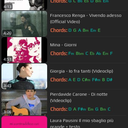
Chords:
G
C
B
E
D
B
E
b
b
m
m
4:13
Francesco Renga - Vivendo adesso
(Official Video)
Chords:
D
G
A
B
E
E
m
m
4:20
Mina - Giorni
Chords:
F
B
C
E
A
E
F
m
bm
b
b
m
4:51
Giorgia - Io fra tanti (Videoclip)
Chords:
A
E
D
C#
F#
B
D#
m
m
3:45
Pierdavide Carone - Di notte
(Videoclip)
Chords:
D
A
F#
E
G
B
C
m
m
m
3:06
Laura Pausini Il mio sbaglio più
grande + testo