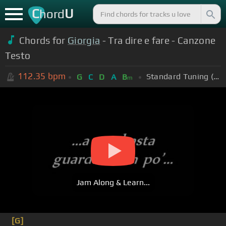
C
U
hord
Chords for
Giorgia
- Tra dire e fare - Canzone
Testo
112.35
bpm
Standard Tuning (EADGBE)
G
C
D
A
B
m
Jam Along & Learn...
[G]