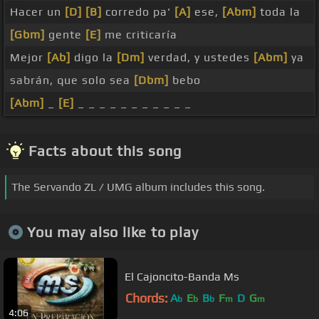
Hacer un
[D]
[B]
corredo pa'
[A]
ese,
[Abm]
toda la
[Gbm]
gente
[E]
me criticaría
Mejor
[Ab]
digo la
[Dm]
verdad, y ustedes
[Abm]
ya
sabrán, que solo sea
[Dbm]
bebo
[Abm]
_
[E]
_ _ _ _ _ _ _ _ _ _ _
Facts about this song
The Servando ZL / UMG album includes this song.
You may also like to play
El Cajoncito-Banda Ms
Chords:
A
E
B
F
D
G
b
b
b
m
m
4:06