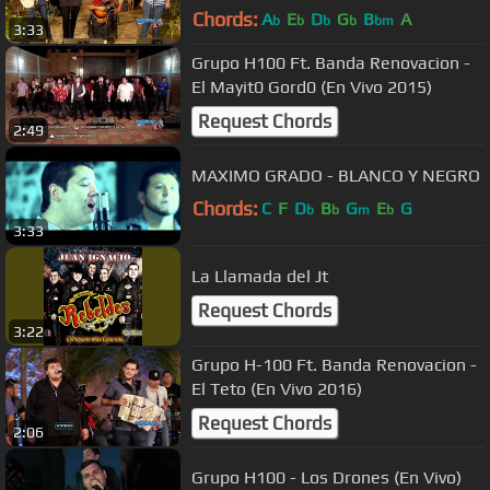
Chords:
A
E
D
G
B
A
b
b
b
b
bm
3:33
Grupo H100 Ft. Banda Renovacion -
El Mayit0 Gord0 (En Vivo 2015)
Request Chords
2:49
MAXIMO GRADO - BLANCO Y NEGRO
Chords:
C
F
D
B
G
E
G
b
b
m
b
3:33
La Llamada del Jt
Request Chords
3:22
Grupo H-100 Ft. Banda Renovacion -
El Teto (En Vivo 2016)
Request Chords
2:06
Grupo H100 - Los Drones (En Vivo)