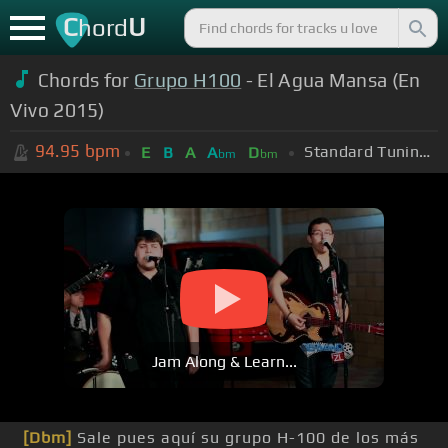
C
U
hord
Chords for
Grupo H100
- El Agua Mansa (En
Vivo 2015)
94.95
bpm
Standard Tuning (EADGBE)
E
B
A
A
D
bm
bm
Jam Along & Learn...
[Dbm]
Sale pues aquí su grupo H-100 de los más