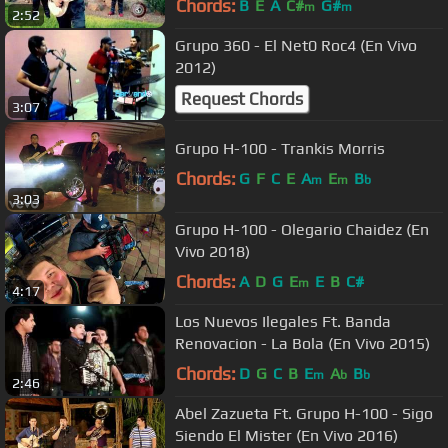
Chords:
B
E
A
C#
G#
m
m
2:52
Grupo 360 - El Net0 Roc4 (En Vivo
2012)
Request Chords
3:07
Grupo H-100 - Trankis Morris
Chords:
G
F
C
E
A
E
B
m
m
b
3:03
Grupo H-100 - Olegario Chaidez (En
Vivo 2018)
Chords:
A
D
G
E
E
B
C#
m
4:17
Los Nuevos Ilegales Ft. Banda
Renovacion - La Bola (En Vivo 2015)
Chords:
D
G
C
B
E
A
B
m
b
b
2:46
Abel Zazueta Ft. Grupo H-100 - Sigo
Siendo El Mister (En Vivo 2016)