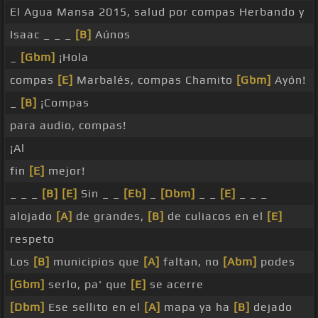
El Agua Mansa 2015, salud por compas Herbando y
Isaac _ _ _
[B]
Aúnos
_
[Gbm]
¡Hola
compas
[E]
Marbalés, compas Chamito
[Gbm]
Ayón!
_
[B]
¡Compas
para audio, compas!
¡Al
fin
[E]
mejor!
_ _ _
[B]
[E]
Sin _ _
[Eb]
_
[Dbm]
_ _
[E]
_ _ _
alojado
[A]
de grandes,
[B]
de culiacos en el
[E]
respeto
Los
[B]
municipios que
[A]
faltan, no
[Abm]
podes
[Gbm]
serlo, pa' que
[E]
se acerre
[Dbm]
Ese sellito en el
[A]
mapa ya ha
[B]
dejado