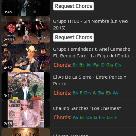
Request Chords
3:45
Grupo H100 - Sin Nombre (En Vivo
2015)
Request Chords
2:50
Grupo Fernández Ft. Ariel Camacho
Ft. Regulo Caro - La Fuga del Dorian
(Video Oficial 2014) FHD
Chords:
E
B
A
F
D
G
C
b
b
b
m
m
m
4:52
El As De La Sierra - Entre Perico Y
Perico
Chords:
B
F
D
A
G
E
A
b
m
m
b
b
3:11
Chalino Sanchez "Los Chismes"
Chords:
A
E
D
G
F
C
F
b
b
b
m
m
2:59