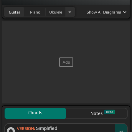
Guitar
Piano
Ukulele
Show
All Diagrams
Chords
Beta
Notes
Simplified
VERSION: