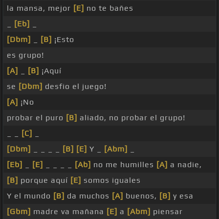
la mansa, mejor
[E]
no te bañes
_
[Eb]
_
[Dbm]
_
[B]
¡Esto
es grupo!
[A]
_
[B]
¡Aquí
se
[Dbm]
desfio el juego!
[A]
¡No
probar el puro
[B]
aliado, no probar el grupo!
_ _
[C]
_
[Dbm]
_ _ _ _
[B]
[E]
Y _
[Abm]
_
[Eb]
_
[E]
_ _ _ _
[Ab]
no me humilles
[A]
a nadie,
[B]
porque aquí
[E]
somos iguales
Y el mundo
[B]
da muchos
[A]
buenos,
[B]
y esa
[Gbm]
madre va mañana
[E]
a
[Abm]
piensar