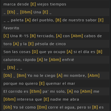
marca desde
[E]
viejos tiempos
_
[Eb]
_
[Dbm]
Una
[E]
_
_ _ paleta
[A]
del pueblo,
[B]
de nuestro sabor
[E]
favorito
[C]
Una R-15
[B]
terciado,
[A]
con
[Abm]
cabos de
toro
[A]
y la
[E]
pésola de cinco
Son las cosas
[D]
que yo ocupo
[A]
si el día es
[B]
caluroso, rápido
[A]
le
[Abm]
enfrié
_
[Eb]
_ _
[Db]
_
[Bm]
Yo no le ciego
[A]
mi nombre,
[Abm]
porque no quiero
[E]
quemar el mar
El corrido es
[Ebm]
pa' mi solo,
[A]
no
[Abm]
me
[Gbm]
interesa que
[E]
nadie me abra
[Gb]
Yo sé como
[Dm]
corre el agua, pero si
[B]
es