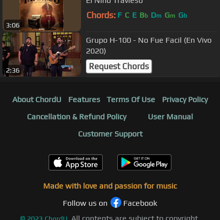
El Niño Travieso
Chords:
F
C
E
B
D
G
G
b
m
m
b
3:06
Grupo H-100 - No Fue Facil (En Vivo
2020)
Request Chords
2:36
About ChordU
Features
Terms Of Use
Privacy Policy
Cancellation & Refund Policy
User Manual
Customer Support
Made with love and passion for music
Follow us on
Facebook
All contents are subject to copyright,
©
2023
ChordU.