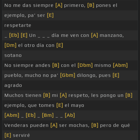
No me das siempre
[A]
primero,
[B]
pones el
ejemplo, pa' ser
[E]
respetarte
_
[Eb]
[E]
Un _ _ _ día me ven con
[A]
manzano,
[Dm]
el otro día con
[E]
sotano
No siempre andes
[B]
con el
[Dbm]
mismo
[Abm]
pueblo, mucho no pa'
[Gbm]
dilongo, pues
[E]
agrado
Muchos tienen
[B]
mi
[A]
respeto, les pongo un
[B]
ejemplo, que tomes
[E]
el mayo
[Abm]
_
[Eb]
_
[Bm]
_ _
[Ab]
Venderas pueden
[A]
ser mochas,
[B]
pero de qué
[E]
serviré