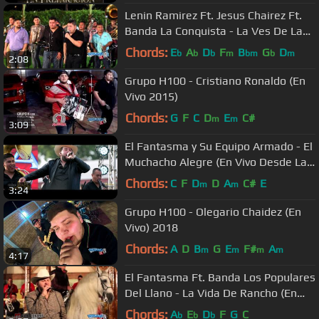
Lenin Ramirez Ft. Jesus Chairez Ft.
Banda La Conquista - La Ves De Las
Huertas (En Vivo 2015)
Chords:
E
A
D
F
B
G
D
b
b
b
m
bm
b
m
2:08
Grupo H100 - Cristiano Ronaldo (En
Vivo 2015)
Chords:
G
F
C
D
E
C#
m
m
3:09
El Fantasma y Su Equipo Armado - El
Muchacho Alegre (En Vivo Desde La
Ciudad)
Chords:
C
F
D
D
A
C#
E
m
m
3:24
Grupo H100 - Olegario Chaidez (En
Vivo) 2018
Chords:
A
D
B
G
E
F#
A
m
m
m
m
4:17
El Fantasma Ft. Banda Los Populares
Del Llano - La Vida De Rancho (En
Vivo 2016)
Chords:
A
E
D
F
G
C
b
b
b