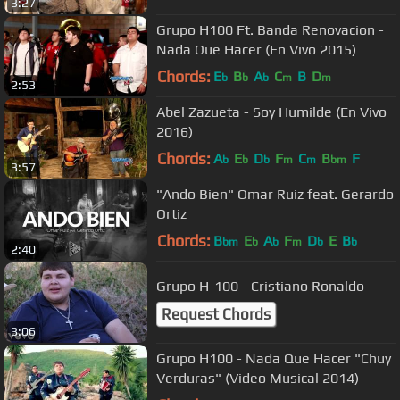
3:27
Grupo H100 Ft. Banda Renovacion -
Nada Que Hacer (En Vivo 2015)
Chords:
E
B
A
C
B
D
b
b
b
m
m
2:53
Abel Zazueta - Soy Humilde (En Vivo
2016)
Chords:
A
E
D
F
C
B
F
b
b
b
m
m
bm
3:57
"Ando Bien" Omar Ruiz feat. Gerardo
Ortiz
Chords:
B
E
A
F
D
E
B
bm
b
b
m
b
b
2:40
Grupo H-100 - Cristiano Ronaldo
Request Chords
3:06
Grupo H100 - Nada Que Hacer "Chuy
Verduras" (Video Musical 2014)