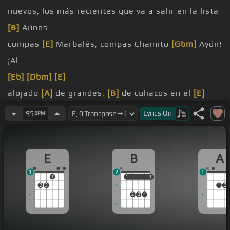
nuevos, los más recientes que va a salir en la lista
[B]
Aúnos
compas
[E]
Marbalés, compas Chamito
[Gbm]
Ayón!
¡Al
[Eb]
[Dbm]
[E]
alojado
[A]
de grandes,
[B]
de culiacos en el
[E]
respeto
Lyrics
On
95
BPM
[E]
se acerre
E
B
A
1
2
1
1
1
1
1
1
2
3
1
2
2
3
4