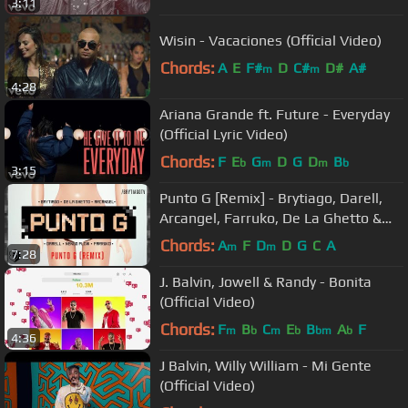
3:11
Wisin - Vacaciones (Official Video)
Chords:
A
E
F#
D
C#
D#
A#
m
m
4:28
Ariana Grande ft. Future - Everyday
(Official Lyric Video)
Chords:
F
E
G
D
G
D
B
b
m
m
b
3:15
Punto G [Remix] - Brytiago, Darell,
Arcangel, Farruko, De La Ghetto &
Ñengo Flow (Video Oficial)
Chords:
A
F
D
D
G
C
A
m
m
7:28
J. Balvin, Jowell & Randy - Bonita
(Official Video)
Chords:
F
B
C
E
B
A
F
m
b
m
b
bm
b
4:36
J Balvin, Willy William - Mi Gente
(Official Video)