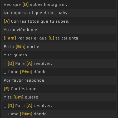
Veo que
[D]
subes Instagram.
No importa el que dirán, baby.
[A]
Con las fotos que tú subes.
Yo moviéndome.
[F#m]
Por ser el que
[E]
te calienta.
En la
[Bm]
noche.
Y te quiero.
_
[D]
Para
[A]
resolver.
_ Dime
[F#m]
dónde.
Por favor responde.
[E]
Contéstame.
Y te
[Bm]
quiero.
_
[D]
Para
[A]
resolver.
_ Dime
[F#m]
dónde.