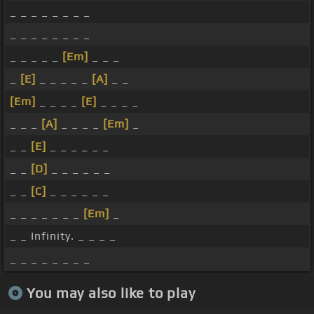
_ _ _ _ _ _ _ _
_ _ _ _ _ _ _ _
_ _ _ _ _
[Em]
_ _ _
_
[E]
_ _ _ _ _
[A]
_ _
[Em]
_ _ _ _
[E]
_ _ _ _
_ _ _
[A]
_ _ _ _
[Em]
_
_ _
[E]
_ _ _ _ _ _
_ _
[D]
_ _ _ _ _ _
_ _
[C]
_ _ _ _ _ _
_ _ _ _ _ _ _
[Em]
_
_ _ Infinity. _ _ _ _
_ _ _ _ _ _ _ _
You may also like to play