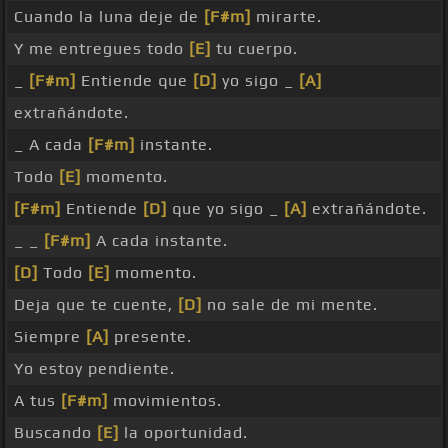
Cuando la luna deje de
[F#m]
mirarte.
Y me entregues todo
[E]
tu cuerpo.
_
[F#m]
Entiende que
[D]
yo sigo _
[A]
extrañándote.
_ A cada
[F#m]
instante.
Todo
[E]
momento.
[F#m]
Entiende
[D]
que yo sigo _
[A]
extrañándote.
_ _
[F#m]
A cada instante.
[D]
Todo
[E]
momento.
Deja que te cuente,
[D]
no sale de mi mente.
Siempre
[A]
presente.
Yo estoy pendiente.
A tus
[F#m]
movimientos.
Buscando
[E]
la oportunidad.