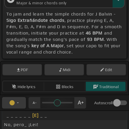
Major & minor chords only
To jam and learn the simple chords for J Balvin -
Sigo Extrañándote chords
, practice playing E, A,
F#m, E, D, A, F#m and D in sequence. For a smooth
transition, initiate your practice at
46 BPM
and
gradually match the song's pace of
93 BPM
. With
the song's
key of A Major
, set your capo to fit your
vocal range and chord choice.
PDF
Midi
Edit
Hide lyrics
Blocks
Traditional
Autoscroll
_ _ _ _ _ _
[E]
_ _
No, pero_ ¡Lei!