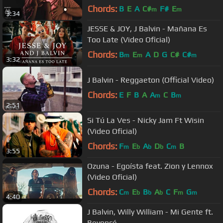
Chords:
B
E
A
C#
F#
E
m
m
3:34
JESSE & JOY, J Balvin - Mañana Es
Too Late (Video Oficial)
Chords:
B
E
A
D
G
C#
C#
m
m
m
3:32
J Balvin - Reggaeton (Official Video)
Chords:
E
F
B
A
A
C
B
m
m
2:51
Si Tú La Ves - Nicky Jam Ft Wisin
(Video Oficial)
Chords:
F
E
A
D
C
B
m
b
b
b
m
3:55
Ozuna - Egoísta feat. Zion y Lennox
(Video Oficial)
Chords:
C
E
B
A
C
F
G
m
b
b
b
m
m
4:40
J Balvin, Willy William - Mi Gente ft.
Beyoncé