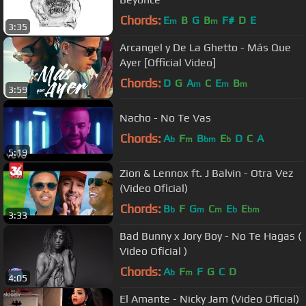
Chords:
E
B
G
B
F#
D
E
m
m
3:35
Arcangel y De La Ghetto - Más Que
Ayer [Official Video]
Chords:
D
G
A
C
E
B
m
m
m
3:59
Nacho - No Te Vas
Chords:
A
F
B
E
D
C
A
b
m
bm
b
5:19
Zion & Lennox ft. J Balvin - Otra Vez
(Video Oficial)
Chords:
B
F
G
C
E
E
b
m
m
b
bm
3:33
Bad Bunny x Jory Boy - No Te Hagas (
Video Oficial )
Chords:
A
F
F
G
C
D
b
m
4:05
El Amante - Nicky Jam (Video Oficial)