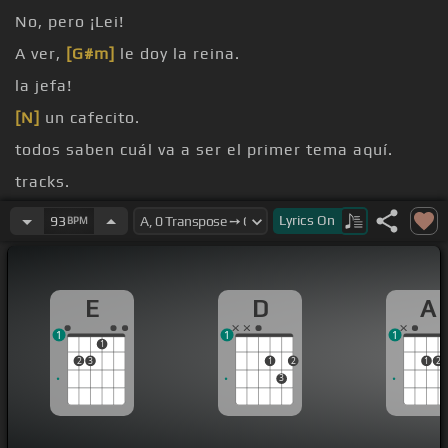
No, pero ¡Lei!
A ver,
[G#m]
le doy la reina.
la jefa!
[N]
un cafecito.
todos saben cuál va a ser el primer tema aquí.
tracks.
Levanta que nos vamos.
Lyrics
On
93
BPM
E
D
A
1
1
1
1
2
3
1
2
1
2
3