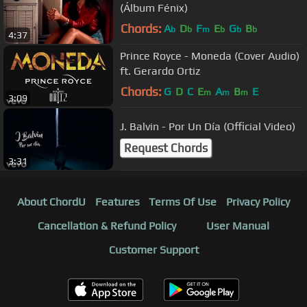
(Álbum Fénix)
Chords:
A
D
F
E
G
B
b
b
m
b
b
b
4:37
Prince Royce - Moneda (Cover Audio)
ft. Gerardo Ortiz
Chords:
G
D
C
E
A
B
E
m
m
m
3:09
J. Balvin - Por Un Día (Official Video)
Request Chords
3:31
About ChordU
Features
Terms Of Use
Privacy Policy
Cancellation & Refund Policy
User Manual
Customer Support