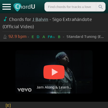
C
U
hord
Chords for
J Balvin
- Sigo Extrañándote
(Official Video)
92.9
bpm
Standard Tuning (EADGBE)
E
D
A
F#
B
m
Jam Along & Learn...
[E]