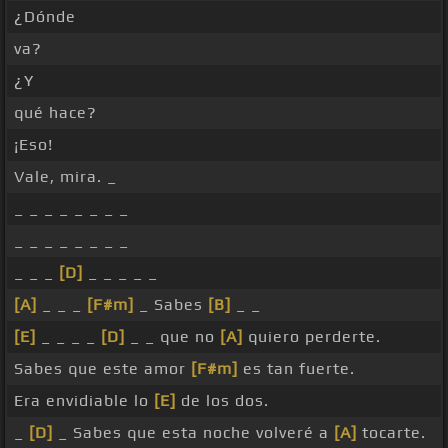
¿Dónde
va?
¿Y
qué hace?
¡Eso!
Vale, mira. _
_ _ _ _ _ _ _ _
_ _ _ _ _ _ _ _
_ _ _
[D]
_ _ _ _ _
[A]
_ _ _
[F#m]
_ Sabes
[B]
_ _
[E]
_ _ _ _
[D]
_ _ que no
[A]
quiero perderte.
Sabes que este amor
[F#m]
es tan fuerte.
Era envidiable lo
[E]
de los dos.
_
[D]
_ Sabes que esta noche volveré a
[A]
tocarte.