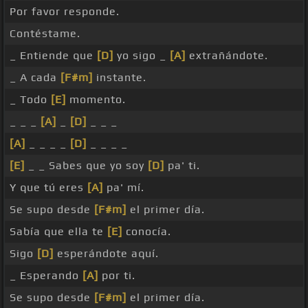
Por favor responde.
Contéstame.
_ Entiende que
[D]
yo sigo _
[A]
extrañándote.
_ A cada
[F#m]
instante.
_ Todo
[E]
momento.
_ _ _
[A]
_
[D]
_ _ _
[A]
_ _ _ _
[D]
_ _ _ _
[E]
_ _ Sabes que yo soy
[D]
pa' ti.
Y que tú eres
[A]
pa' mí.
Se supo desde
[F#m]
el primer día.
Sabía que ella te
[E]
conocía.
Sigo
[D]
esperándote aquí.
_ Esperando
[A]
por ti.
Se supo desde
[F#m]
el primer día.