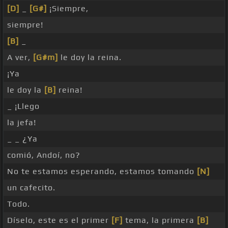
[D]
_
[G#]
¡Siempre,
siempre!
[B]
_
A ver,
[G#m]
le doy la reina.
¡Ya
le doy la
[B]
reina!
_ ¡Llego
la jefa!
_ _ ¿Ya
comió, Andoí, no?
No te estamos esperando, estamos tomando
[N]
un cafecito.
Todo.
Díselo, este es el primer
[F]
tema, la primera
[B]