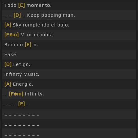
Todo
[E]
momento.
_ _
[D]
_ Keep popping man.
[A]
Sky rompiendo el bajo.
[F#m]
M-m-m-most.
Boom n
[E]
-n.
Fake.
[D]
Let go.
Infinity Music.
[A]
Energia.
_
[F#m]
Infinity.
_ _ _
[E]
_
_ _ _ _ _ _ _ _
_ _ _ _ _ _ _ _
_ _ _ _ _ _ _ _