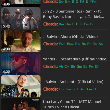
Chords:
E
B
B
G
F#
E
F#
m
m
m
3:06
Jon Z - 0 Sentimientos (Remix) ft.
Baby Rasta, Noriel, Lyan, Darkiel,
Messiah [Official Video]
Chords:
A
D
F
E
G
E
B
m
m
m
5:42
J. Balvin - Ahora (Official Video)
Chords:
E
B
F
B
E
G
A
bm
bm
m
b
b
b
b
4:08
Yandel - Encantadora (Official Video)
Chords:
A
C
B
G
E
F
D
b
m
b
m
b
m
4:26
J Balvin - Ambiente (Official Video)
Chords:
D
G
G
E
A
E
D
m
m
m
m
4:19
Una Lady Como Tú - MTZ Manuel
Turizo | Video Oficial