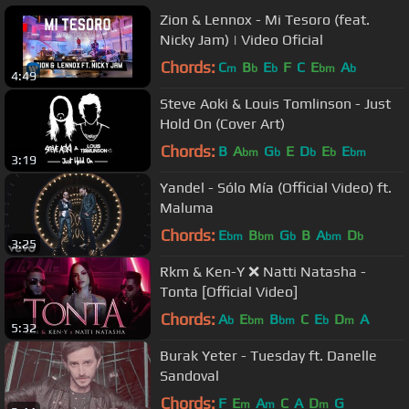
Zion & Lennox - Mi Tesoro (feat.
Nicky Jam) | Video Oficial
Chords:
C
B
E
F
C
E
A
m
b
b
bm
b
4:49
Steve Aoki & Louis Tomlinson - Just
Hold On (Cover Art)
Chords:
B
A
G
E
D
E
E
bm
b
b
b
bm
3:19
Yandel - Sólo Mía (Official Video) ft.
Maluma
Chords:
E
B
G
B
A
D
bm
bm
b
bm
b
3:25
Rkm & Ken-Y ❌ Natti Natasha -
Tonta [Official Video]
Chords:
A
E
B
C
E
D
A
b
bm
bm
b
m
5:32
Burak Yeter - Tuesday ft. Danelle
Sandoval
Chords:
F
E
A
C
A
D
G
m
m
m