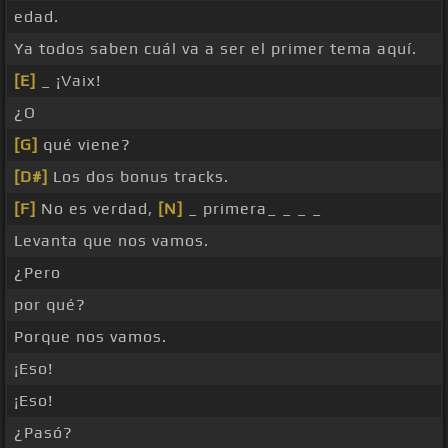
edad.
Ya todos saben cuál va a ser el primer tema aquí.
[E]
_ ¡Vaix!
¿O
[G]
qué viene?
[D#]
Los dos bonus tracks.
[F]
No es verdad,
[N]
_ primera_ _ _ _
Levanta que nos vamos.
¿Pero
por qué?
Porque nos vamos.
¡Eso!
¡Eso!
¿Pasó?