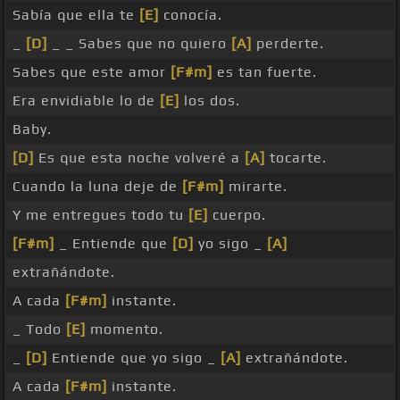
Sabía que ella te
[E]
conocía.
_
[D]
_ _ Sabes que no quiero
[A]
perderte.
Sabes que este amor
[F#m]
es tan fuerte.
Era envidiable lo de
[E]
los dos.
Baby.
[D]
Es que esta noche volveré a
[A]
tocarte.
Cuando la luna deje de
[F#m]
mirarte.
Y me entregues todo tu
[E]
cuerpo.
[F#m]
_ Entiende que
[D]
yo sigo _
[A]
extrañándote.
A cada
[F#m]
instante.
_ Todo
[E]
momento.
_
[D]
Entiende que yo sigo _
[A]
extrañándote.
A cada
[F#m]
instante.