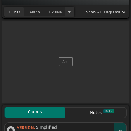
Guitar
Piano
Ukulele
Show
All Diagrams
Chords
Beta
Notes
Simplified
VERSION: