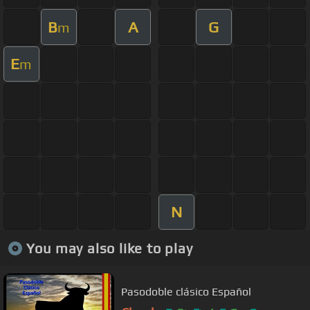
B
A
G
m
E
m
N
You may also like to play
Pasodoble clásico Español