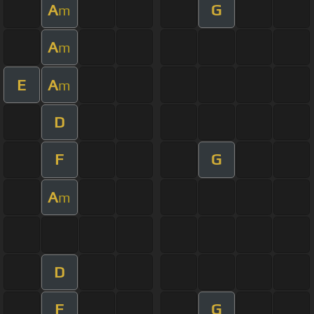
A
G
m
A
m
E
A
m
D
F
G
A
m
D
F
G