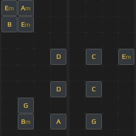
E
A
m
m
B
E
m
D
C
E
m
D
C
G
B
A
G
m