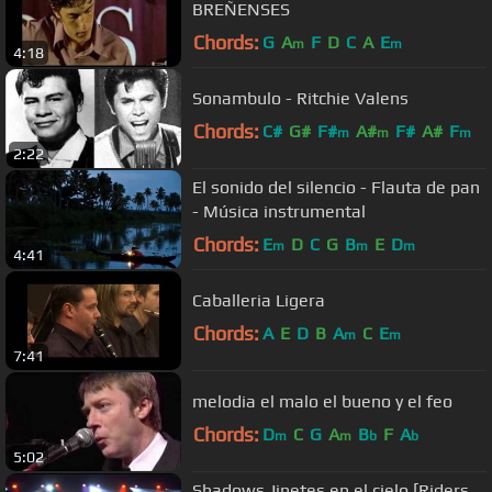
BREÑENSES
Chords:
G
A
F
D
C
A
E
m
m
4:18
Sonambulo - Ritchie Valens
Chords:
C#
G#
F#
A#
F#
A#
F
m
m
m
2:22
El sonido del silencio - Flauta de pan
- Música instrumental
Chords:
E
D
C
G
B
E
D
m
m
m
4:41
Caballeria Ligera
Chords:
A
E
D
B
A
C
E
m
m
7:41
melodia el malo el bueno y el feo
Chords:
D
C
G
A
B
F
A
m
m
b
b
5:02
Shadows Jinetes en el cielo [Riders