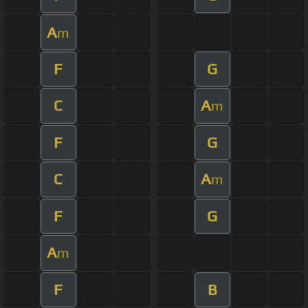
A
m
F
G
C
A
m
F
G
C
A
m
F
G
A
m
F
B