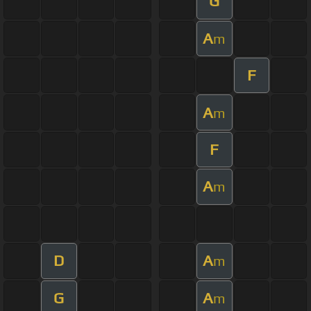
G
A
m
F
A
m
F
A
m
D
A
m
G
A
m