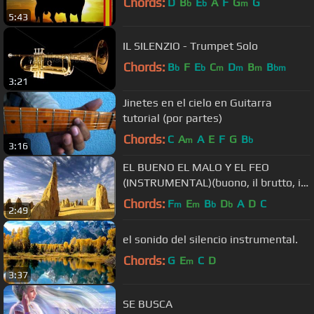
Chords:
D
B
E
A
F
G
G
b
b
m
5:43
IL SILENZIO - Trumpet Solo
Chords:
B
F
E
C
D
B
B
b
b
m
m
m
bm
3:21
Jinetes en el cielo en Guitarra
tutorial (por partes)
Chords:
C
A
A
E
F
G
B
m
b
3:16
EL BUENO EL MALO Y EL FEO
(INSTRUMENTAL)(buono, il brutto, il
cattivo)
Chords:
F
E
B
D
A
D
C
m
m
b
b
2:49
el sonido del silencio instrumental.
Chords:
G
E
C
D
m
3:37
SE BUSCA