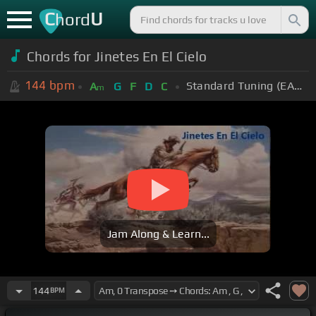
C
U
hord
Chords for Jinetes En El Cielo
144
bpm
Standard Tuning (EADGBE)
A
G
F
D
C
m
Jam Along & Learn...
144
BPM