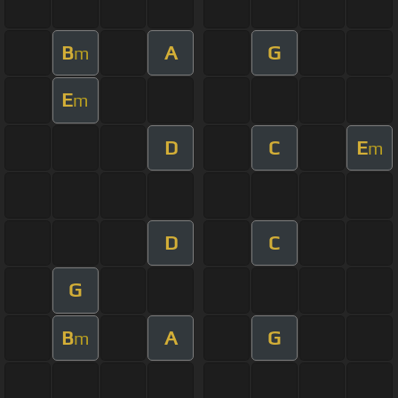
B
A
G
m
E
m
D
C
E
m
D
C
G
B
A
G
m