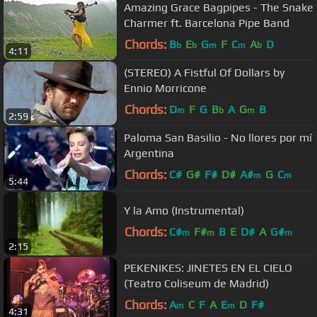
Amazing Grace Bagpipes - The Snake
Charmer ft. Barcelona Pipe Band
Chords:
B
E
G
F
C
A
D
b
b
m
m
b
4:11
(STEREO) A Fistful Of Dollars by
Ennio Morricone
Chords:
D
F
G
B
A
G
B
m
b
m
2:59
Paloma San Basilio - No llores por mí
Argentina
Chords:
C#
G#
F#
D#
A#
G
C
m
m
5:44
Y la Amo (Instrumental)
Chords:
C#
F#
B
E
D#
A
G#
m
m
m
2:15
PEKENIKES: JINETES EN EL CIELO
(Teatro Coliseum de Madrid)
Chords:
A
C
F
A
E
D
F#
m
m
4:31