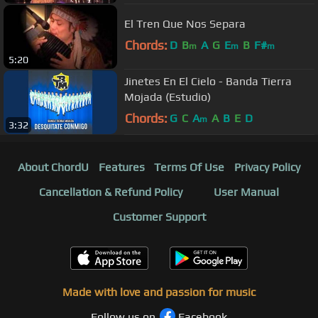
El Tren Que Nos Separa
Chords:
D
B
A
G
E
B
F#
m
m
m
5:20
Jinetes En El Cielo - Banda Tierra
Mojada (Estudio)
Chords:
G
C
A
A
B
E
D
m
3:32
About ChordU
Features
Terms Of Use
Privacy Policy
Cancellation & Refund Policy
User Manual
Customer Support
Made with love and passion for music
Follow us on
Facebook