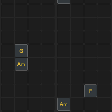
G
A
m
F
A
m