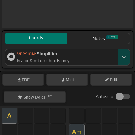
Chords
Beta
Notes
Simplified
VERSION:
Major & minor chords only
PDF
Midi
Edit
Hint
Autoscroll
Show
Lyrics
A
A
m