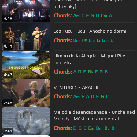
in the Sky]
Chords:
A
C
F
G
D
C
A
m
m
3:18
Los Tucu-Tucu - Anoche no dormi
Chords:
B
F#
E
G
G
E
m
m
m
3:45
Himno de la Alegría - Míguel Ríos -
con letra
Chords:
A
D
E
B
F
G
B
b
4:47
VENTURES - APACHE
Chords:
A
F
A
D
E
G
C
m
2:46
Melodía desencadenada - Unchained
Melody - Música instrumental -
Flauta de pan
Chords:
D
G
C
E
B
B
B
m
m
b
3:41