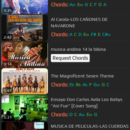
Chords:
A
E
G
C
F
D
A
m
m
3:35
Al Caiola-LOS CAÑONES DE
NAVARONE
Chords:
A
C
D
E
F#
E
C#
m
m
2:42
musica andina 14 la bikina
Request Chords
3:14
The Magnificent Seven Theme
Chords:
E
B
A
F
G
G
C
b
b
b
m
5:41
Ensayo Don Carlos Avila Los Babys
"Así Fue" [Cover Song]
Chords:
D
C
A
E
G
m
m
5:31
MUSICA DE PELICULAS-LAS CUERDAS