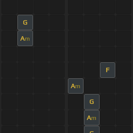
G
A
m
F
A
m
G
A
m