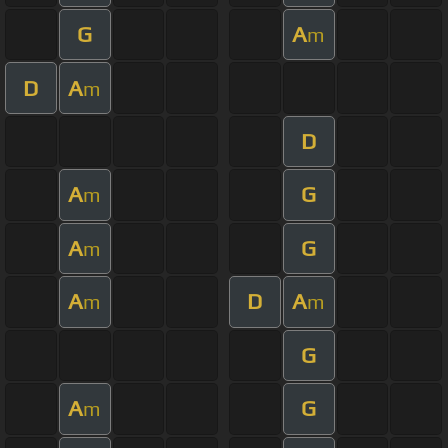
G
A
m
D
A
m
D
A
G
m
A
G
m
A
D
A
m
m
G
A
G
m