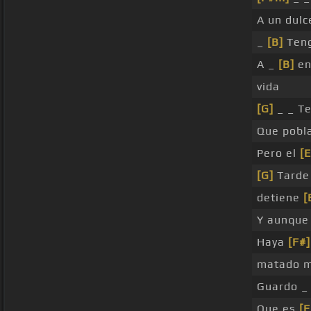
A un dulc
_
[B]
Teng
A _
[B]
en
vida
[G]
_ _ Te
Que pobl
Pero el
[
[G]
Tard
detiene
[
Y aunque 
Haya
[F#]
matado m
Guardo 
Que es
[