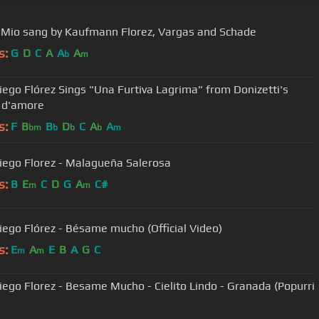
 Mio sang by Kaufmann Florez, Vargas and Schade
s:
G
D
C
A
A
A
b
m
iego Flórez Sings "Una Furtiva Lagrima" from Donizetti's
r d'amore
s:
F
B
B
D
C
A
A
bm
b
b
b
m
iego Florez - Malagueña Salerosa
s:
B
E
C
D
G
A
C#
m
m
iego Flórez - Bésame mucho (Official Video)
s:
E
A
E
B
A
G
C
m
m
iego Florez - Besame Mucho - Cielito Lindo - Granada (Popurri
)