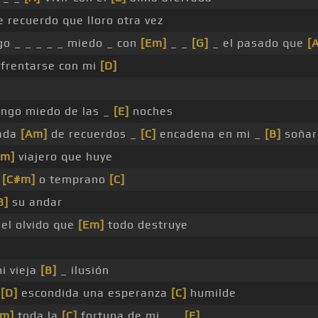
e recuerdo que lloro otra vez
o _ _ _ _ _ miedo _ con
[Em]
_ _
[G]
_ el pasado que
[
frentarse con mi
[D]
ngo miedo de las _
[E]
noches
ada
[Am]
de recuerdos _
[C]
encadena en mi _
[B]
soñar
Em]
viajero que huye
e
[C#m]
o temprano
[C]
B]
su andar
el olvido que
[Em]
todo destruye
i vieja
[B]
_ ilusión
_
[D]
escondida una esperanza
[C]
humilde
Em]
toda la
[C]
fortuna de mi _ _
[E]
_