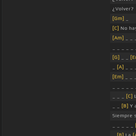
¿Volver?
[Gm]
_
[C]
No hay
[Am]
_ _ 
_ _ _ _ _ 
[G]
_ _
[E
_
[A]
_ _ _
[Em]
_ _ 
_ _ _ _ _ 
_ _ _
[C]
L
_ _
[B]
Y 
Siempre 
_ _ _ _ _
_
[B]
La
[