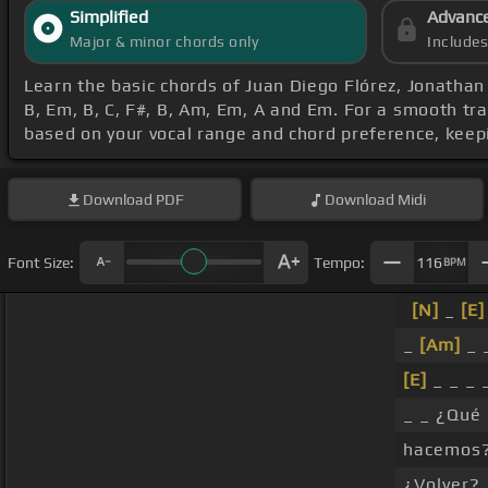
Simplified
Advanc
Major & minor chords only
Include
Learn the basic chords of Juan Diego Flórez, Jonathan
B, Em, B, C, F#, B, Am, Em, A and Em. For a smooth tran
based on your vocal range and chord preference, keep
Download
PDF
Download
Midi
Font Size:
Tempo:
116
BPM
[N]
_
[E]
_
[Am]
_ 
[E]
_ _ _ 
_ _ ¿Qué
hacemos
¿Volver?