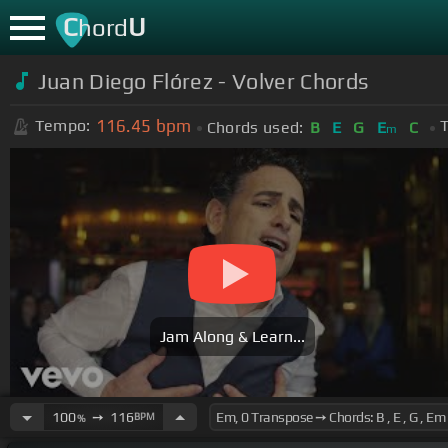
C
U
hord
Juan Diego Flórez - Volver Chords
116.45
bpm
Tempo:
T
Chords used:
B
E
G
E
C
m
Jam Along & Learn...
100
➙
116
BPM
%