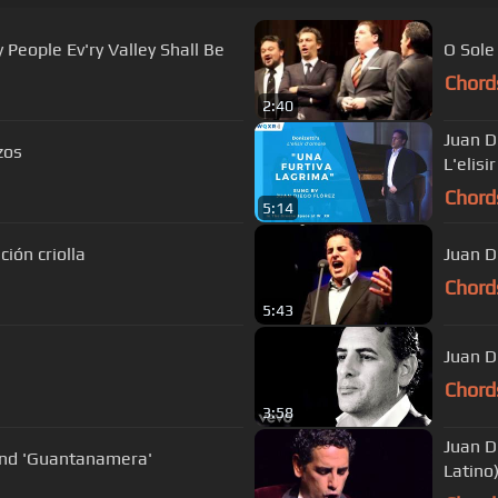
Juan Diego Flórez / 05. Comfort ye, My People Ev'ry Valley Shall Be
O Sole
Chord
2:40
Juan D
zos
L'elisi
Chord
5:14
ión criolla
Juan D
Chord
5:43
Juan D
Chord
3:58
Juan D
 and 'Guantanamera'
Latino