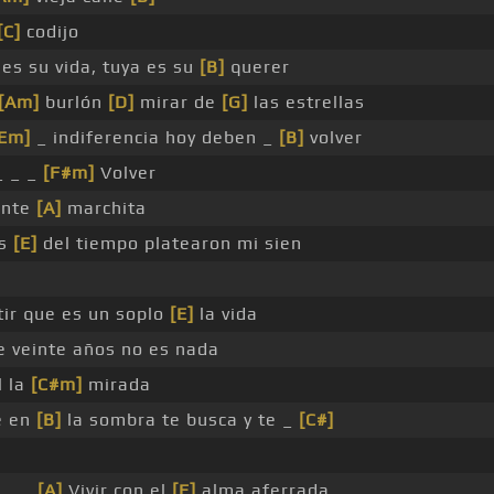
[C]
codijo
es su vida, tuya es su
[B]
querer
[Am]
burlón
[D]
mirar de
[G]
las estrellas
Em]
_ indiferencia hoy deben _
[B]
volver
_ _ _
[F#m]
Volver
ente
[A]
marchita
es
[E]
del tiempo platearon mi sien
tir que es un soplo
[E]
la vida
 veinte años no es nada
l la
[C#m]
mirada
e en
[B]
la sombra te busca y te _
[C#]
 _ _
[A]
Vivir con el
[E]
alma aferrada