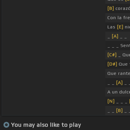
[B]
coraz
Con la fr
Las
[E]
ni
_
[A]
_ _
_ _ _ Sen
[C#]
_ Que
[D#]
Que 
Que rant
_ _
[A]
_ _
A un dul
[N]
_ _ _
_ _
[B]
_ _
You may also like to play