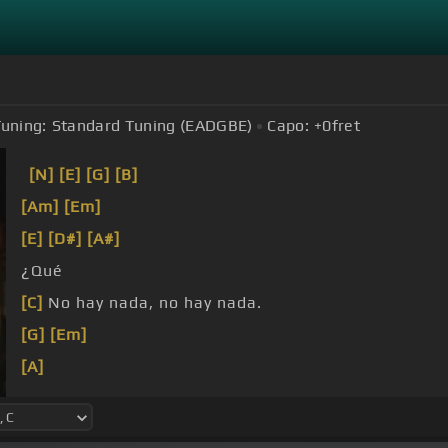
uning:
Standard Tuning (EADGBE)
Capo:
+0
fret
[N]
[E]
[G]
[B]
[Am]
[Em]
[E]
[D#]
[A#]
¿Qué
[C]
No hay nada, no hay nada.
[G]
[Em]
[A]
[Em]
[G]