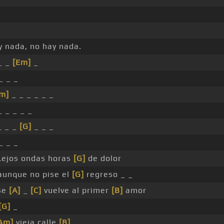
 nada, no hay nada.
_ _
[Em]
_
_ _ _
m]
_ _ _ _ _ _
 _ _ _ _
_ _ _
[G]
_ _ _
_ _ _
ejos ondas horas
[G]
de dolor
aunque no pise el
[G]
regreso _ _
se
[A]
_
[C]
vuelve al primer
[B]
amor
[G]
_
Am]
vieja calle
[B]