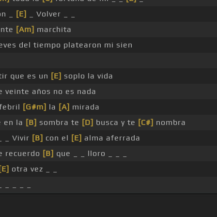
ón _
[E]
_ Volver _ _
ente
[Am]
marchita
eves del tiempo platearon mi sien
tir que es un
[E]
soplo la vida
 veinte años no es nada
febril
[G#m]
la
[A]
mirada
e en la
[B]
sombra te
[D]
busca y te
[C#]
nombra
 _ Vivir
[B]
con el
[E]
alma aferrada
ce recuerdo
[B]
que _ _ lloro _ _ _
[E]
otra vez _ _
 _ _ _ _