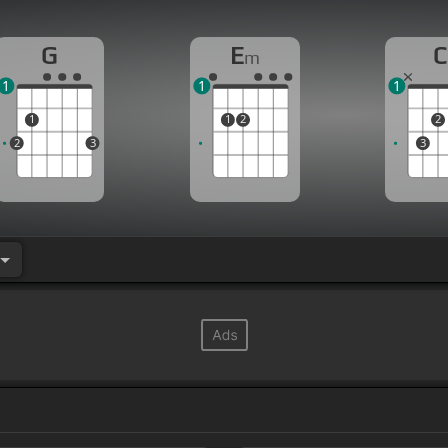
G
E
C
m
1
1
1
1
1
2
2
2
3
3