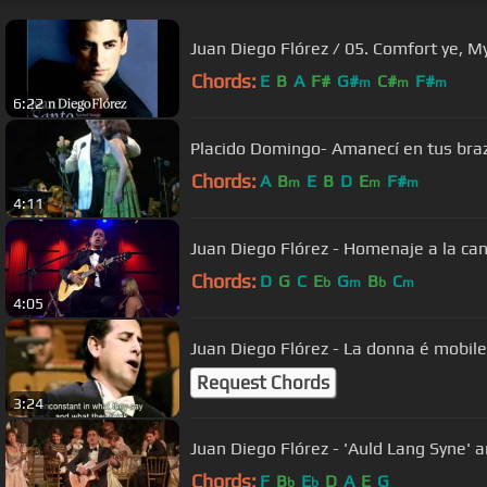
Chords:
E
B
A
F#
G#
C#
F#
m
m
m
6:22
Placido Domingo- Amanecí en tus bra
Chords:
A
B
E
B
D
E
F#
m
m
m
4:11
Juan Diego Flórez - Homenaje a la canc
Chords:
D
G
C
E
G
B
C
b
m
b
m
4:05
Juan Diego Flórez - La donna é mobile
Request Chords
3:24
Juan Diego Flórez - 'Auld Lang Syne'
Chords:
F
B
E
D
A
E
G
b
b