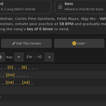
ed
Bass
s 6,7,aug,hdim7 chords
Advance chords for bass
 Bolívar, Carlos Pino-Quintana, Pablo Rojas, Algy Wu -
Vol
sition, initiate your practice at
58 BPM
and gradually ma
ing the song's
key of E Minor
in mind.
Edit
This Version
Gold
.
Em
+0
Key:
_ _
[G]
_ _
[B]
_ _ _
_ _
[Em]
_ _ _ _
_ _
[D#]
_ _
[A#]
_
?