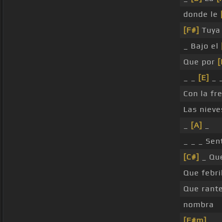
donde le
[F#]
Tuya 
_ Bajo el
Que por
[
_ _
[E]
_ 
Con la fr
Las niev
_
[A]
_
_ _ _ Sen
[C#]
_ Que
Que febri
Que rant
nombra
[F#m]
_ _