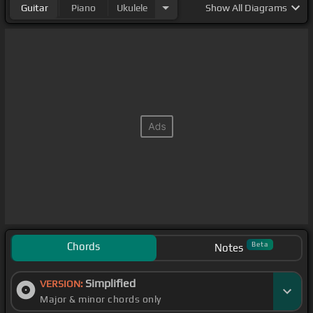
Guitar
Piano
Ukulele
Show
All Diagrams
Chords
Beta
Notes
Simplified
VERSION:
Major & minor chords only