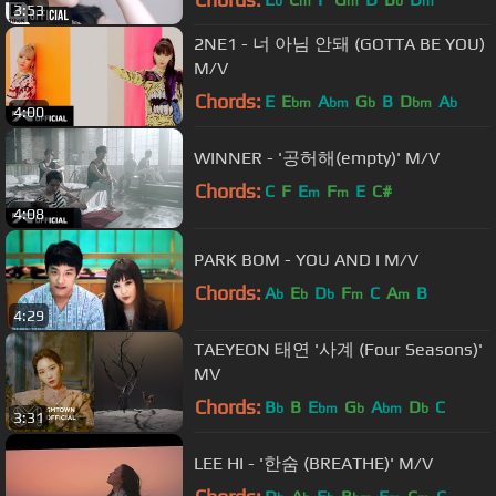
b
m
m
b
m
3:53
2NE1 - 너 아님 안돼 (GOTTA BE YOU)
M/V
Chords:
E
E
A
G
B
D
A
bm
bm
b
bm
b
4:00
WINNER - '공허해(empty)' M/V
Chords:
C
F
E
F
E
C#
m
m
4:08
PARK BOM - YOU AND I M/V
Chords:
A
E
D
F
C
A
B
b
b
b
m
m
4:29
TAEYEON 태연 '사계 (Four Seasons)'
MV
Chords:
B
B
E
G
A
D
C
b
bm
b
bm
b
3:31
LEE HI - '한숨 (BREATHE)' M/V