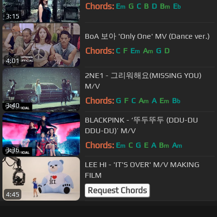
Chords:
E
G
C
B
D
B
E
m
m
b
3:15
BoA 보아 'Only One' MV (Dance ver.)
Chords:
C
F
E
A
G
D
m
m
4:01
2NE1 - 그리워해요(MISSING YOU)
M/V
Chords:
G
F
C
A
A
E
B
m
m
b
3:40
BLACKPINK - ‘뚜두뚜두 (DDU-DU
DDU-DU)’ M/V
Chords:
E
C
G
E
A
B
A
m
m
m
3:36
LEE HI - 'IT'S OVER' M/V MAKING
FILM
Request Chords
4:45