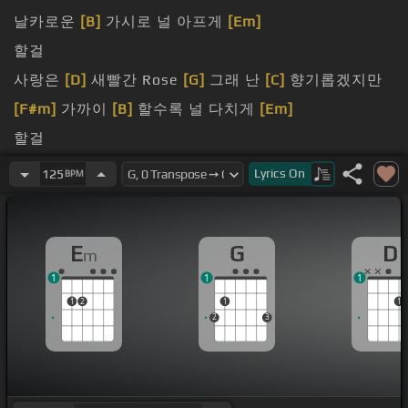
날카로운
[B]
가시로 널 아프게
[Em]
할걸
사랑은
[D]
새빨간 Rose
[G]
그래 난
[C]
향기롭겠지만
[F#m]
가까이
[B]
할수록 널 다치게
[Em]
할걸
[D]
가벼운 눈빛으로
[G]
날 쳐다보지
[C]
말아줘요
Lyrics
On
125
BPM
[F#m]
함부로 사랑을
[B]
쉽게
[Em]
얘기하지 마
맘을
[D]
갖고 싶다면
[G]
내 아픔도 가져야
[Em]
해요
E
G
D
m
반드시
[B]
다시 해지길
[Em]
테니까 No No No No No
1
1
1
1
2
1
1
2
3