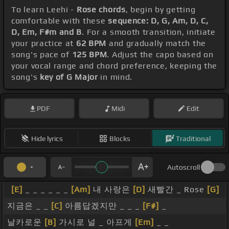
To learn Leehi -
Rose chords
, begin by getting
comfortable with these
sequence: D, G, Am, D, C,
D, Em, F#m and B
. For a smooth transition, initiate
your practice at
62 BPM
and gradually match the
song's pace of
125 BPM
. Adjust the capo based on
your vocal range and chord preference, keeping the
song's
key of G Major
in mind.
PDF
Midi
Edit
Hide lyrics
Blocks
Traditional
Autoscroll
[E]
_ _ _ _ _ _
[Am]
내 사랑은
[D]
새빨간 _ Rose
[G]
지금은 _ _
[C]
아름답겠지만 _ _ _
[F#]
_
날카로운
[B]
가시로 널 _ 아프게
[Em]
_ _