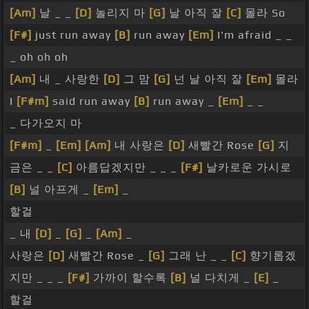
[Am]
날 _ _
[D]
놀리지 마
[G]
날 아직 잘
[C]
몰라 So
[F#]
just run away
[B]
run away
[Em]
I'm afraid _ _
_ oh oh oh
[Am]
내 _ 사랑한
[D]
그 맘
[G]
넌 날 아직 잘
[Em]
몰라
I
[F#m]
said run away
[B]
run away _
[Em]
_ _
_ 다가오지 마
[F#m]
_
[Em]
[Am]
내 사랑은
[D]
새빨간 Rose
[G]
지
금은 _ _
[C]
아름답겠지만 _ _ _
[F#]
날카로운 가시로
[B]
널 아프게 _
[Em]
_
할걸
_ 내
[D]
_
[G]
_
[Am]
_
사랑은
[D]
새빨간 Rose _
[G]
그래 난 _ _
[C]
향기롭겠
지만 _ _ _
[F#]
가까이 할수록
[B]
널 다치게 _
[E]
_
할걸