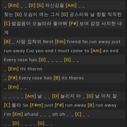
_
[Em]
_ _
[D]
[G]
자신감을
[Am]
_ _
찾는
[D]
모습이 애는 그저
[G]
공스러워 날 향할 칙칙한
[C]
발걸음이 오늘따라 좋아해
[F#]
보며 감정 사치한 내
게
[B]
_ 사람 집착의 Best
[Em]
friend So run away just
run away Cuz you and I must come to
[Am]
an end
Every rose has
[D]
_ _ _ _
[G]
_ _
_
[Em]
its thorns
_
[F#]
Every rose has
[B]
its thorns
_
[Em]
_ _
_ _ _ _ _
[Am]
날 _ _
[D]
놀리지 마 _
[G]
날 아직 잘
[C]
몰라 So
[F#m]
just
[F#]
run away
[B]
run away
I'm
[Em]
afraid _ _ _ oh oh _ _
[C]
_ _
_ _
[D]
_ _ _ _
[G]
_ _