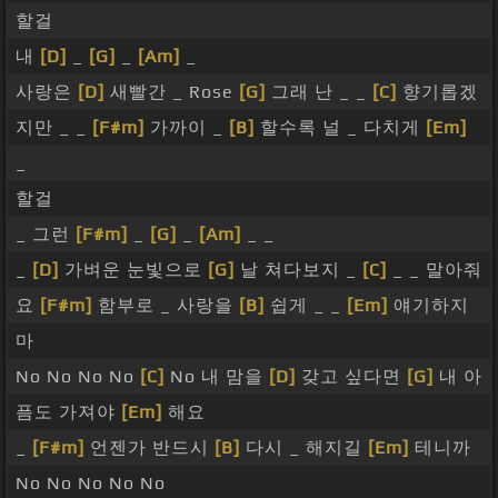
할걸
내
[D]
_
[G]
_
[Am]
_
사랑은
[D]
새빨간 _ Rose
[G]
그래 난 _ _
[C]
향기롭겠
지만 _ _
[F#m]
가까이 _
[B]
할수록 널 _ 다치게
[Em]
_
할걸
_ 그런
[F#m]
_
[G]
_
[Am]
_ _
_
[D]
가벼운 눈빛으로
[G]
날 쳐다보지 _
[C]
_ _ 말아줘
요
[F#m]
함부로 _ 사랑을
[B]
쉽게 _ _
[Em]
얘기하지
마
No No No No
[C]
No 내 맘을
[D]
갖고 싶다면
[G]
내 아
픔도 가져야
[Em]
해요
_
[F#m]
언젠가 반드시
[B]
다시 _ 해지길
[Em]
테니까
No No No No No