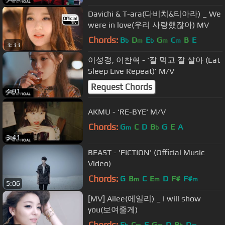
Davichi & T-ara(다비치&티아라) _ We
were in love(우리 사랑했잖아) MV
Chords:
B
D
E
G
C
B
E
b
m
b
m
m
3:33
이성경, 이찬혁 - ‘잘 먹고 잘 살아 (Eat
Sleep Live Repeat)’ M/V
Request Chords
4:01
AKMU - ‘RE-BYE' M/V
Chords:
G
C
D
B
G
E
A
m
b
3:41
BEAST - 'FICTION' (Official Music
Video)
Chords:
G
B
C
E
D
F#
F#
m
m
m
5:06
[MV] Ailee(에일리) _ I will show
you(보여줄게)
Chords:
E
C
F
G
D
B
D