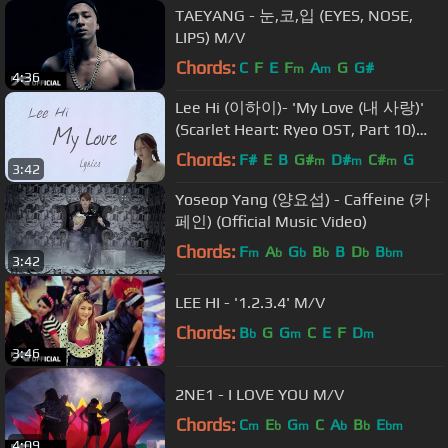
TAEYANG - 눈,코,입 (EYES, NOSE,
LIPS) M/V
Chords:
C
F
E
F
A
G
G#
m
m
4:36
Lee Hi (이하이)- 'My Love (내 사랑)'
(Scarlet Heart: Ryeo OST, Part 10)
[Han|Rom|Eng lyrics]
Chords:
F#
E
B
G#
D#
C#
G
m
m
m
3:42
Yoseop Yang (양요섭) - Caffeine (카
페인) (Official Music Video)
Chords:
F
A
G
B
B
D
B
m
b
b
b
b
bm
3:42
LEE HI - '1.2.3.4' M/V
Chords:
B
G
G
C
E
F
D
b
m
m
3:46
2NE1 - I LOVE YOU M/V
Chords:
C
E
G
C
A
B
E
m
b
m
b
b
bm
4:09