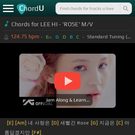
C
U
hord
Chords for LEE HI - 'ROSE' M/V
124.75
bpm
Standard Tuning (EADGBE)
E
G
D
B
C
m
Jam Along & Learn...
[E]
[Am]
내 사랑은
[D]
새빨간 Rose
[G]
지금은
[C]
아
름답겠지만
[F#]