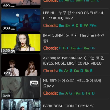
Chords:
D
A
E
B
F
C
C
b
b
b
bm
m
m
4:55
LEE HI - '누구 없소 (NO ONE) (Feat.
B.I of iKON)' M/V
Chords:
B
E
A
D
E
F#
F#
m
m
m
3:30
[MV] SUNMI (선미) _ Heroine (주인
공)
Chords:
D
G
C
E
A
B
B
m
m
m
b
3:36
Akdong Musician(AKMU) - '눈,코,입
(EYES, NOSE, LIPS)' COVER VIDEO
Chords:
E
A
G
C
D
B
E
b
b
m
b
3:20
NU'EST(뉴이스트)_HELLO(여보세
요)MV
Chords:
B
A
G
F#
B
F#
D
m
m
3:49
PARK BOM - DON'T CRY M/V