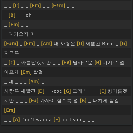
_ _
[C]
_ _
[Em]
_ _
[F#m]
_ _
_
[B]
_ _ oh
_
[Em]
_ _
_ 다가오지 마
[F#m]
_
[Em]
_
[Am]
내 사랑은
[D]
새빨간 Rose _
[G]
지금은 _
_
[C]
_ 아름답겠지만 _ _
[F#]
날카로운
[B]
가시로 널
아프게
[Em]
할걸 _
_ 내 _ _ _
[Am]
_
사랑은 새빨간
[D]
_ Rose
[G]
그래 난 _ _
[C]
향기롭겠
지만 _ _ _
[F#]
가까이 할수록 널
[B]
_ 다치게 할걸
[Em]
_ _
_ _
[A]
Don't wanna
[E]
hurt you _ _ _