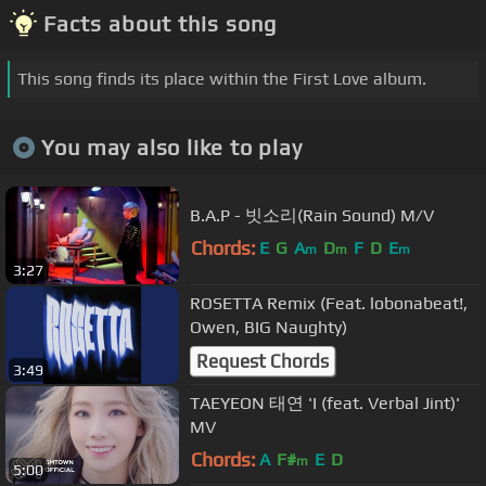
Facts about this song
This song finds its place within the First Love album.
You may also like to play
B.A.P - 빗소리(Rain Sound) M/V
Chords:
E
G
A
D
F
D
E
m
m
m
3:27
ROSETTA Remix (Feat. lobonabeat!,
Owen, BIG Naughty)
Request Chords
3:49
TAEYEON 태연 'I (feat. Verbal Jint)'
MV
Chords:
A
F#
E
D
m
5:00