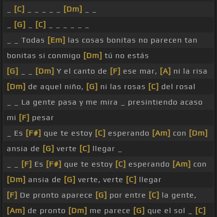
_
[C]
_ _ _ _ _
[Dm]
_ _
_
[G]
_
[C]
_ _ _ _ _ _
_ _ Todas
[Em]
las cosas bonitas no parecen tan
bonitas si conmigo
[Dm]
tú no estás
[G]
_ _
[Dm]
Y el canto de
[F]
ese mar,
[A]
ni la risa
[Dm]
de aquel niño,
[G]
ni las rosas
[C]
del rosal
_ _ La gente pasa y me mira _ presintiendo acaso
mi
[F]
pesar
_ Es
[F#]
que te estoy
[C]
esperando
[Am]
con
[Dm]
ansia de
[G]
verte
[C]
llegar _
_ _
[F]
Es
[F#]
que te estoy
[C]
esperando
[Am]
con
[Dm]
ansia de
[G]
verte, verte
[C]
llegar
[F]
De pronto aparece
[G]
por entre
[C]
la gente,
[Am]
de pronto
[Dm]
me parece
[G]
que el sol _
[C]