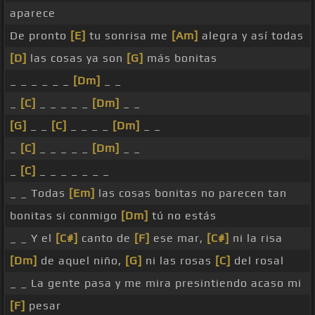
aparece
De pronto
[E]
tu sonrisa me
[Am]
alegra y así todas
[D]
las cosas ya son
[G]
más bonitas
_ _ _ _ _ _
[Dm]
_ _
_
[C]
_ _ _ _ _
[Dm]
_ _
[G]
_ _
[C]
_ _ _ _
[Dm]
_ _
_
[C]
_ _ _ _ _
[Dm]
_ _
_
[C]
_ _ _ _ _ _ _
_ _ Todas
[Em]
las cosas bonitas no parecen tan
bonitas si conmigo
[Dm]
tú no estás
_ _ Y el
[C#]
canto de
[F]
ese mar,
[C#]
ni la risa
[Dm]
de aquel niño,
[G]
ni las rosas
[C]
del rosal
_ _ La gente pasa y me mira presintiendo acaso mi
[F]
pesar