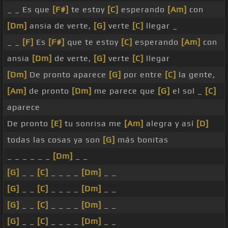
_ _ Es que
[F#]
te estoy
[C]
esperando
[Am]
con
[Dm]
ansia de verte,
[G]
verte
[C]
llegar _
_ _
[F]
Es
[F#]
que te estoy
[C]
esperando
[Am]
con
ansia
[Dm]
de verte,
[G]
verte
[C]
llegar
[Dm]
De pronto aparece
[G]
por entre
[C]
la gente,
[Am]
de pronto
[Dm]
me parece que
[G]
el sol _
[C]
aparece
De pronto
[E]
tu sonrisa me
[Am]
alegra y así
[D]
todas las cosas ya son
[G]
más bonitas
_ _ _ _ _ _
[Dm]
_ _
[G]
_ _
[C]
_ _ _ _
[Dm]
_ _
[G]
_ _
[C]
_ _ _ _
[Dm]
_ _
[G]
_ _
[C]
_ _ _ _
[Dm]
_ _
[G]
_ _
[C]
_ _ _ _
[Dm]
_ _