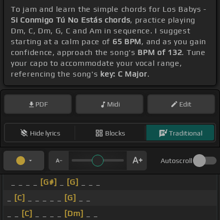
To jam and learn the simple chords for Los Babys -
Si Conmigo Tú No Estás chords
, practice playing
Dm, C, Dm, G, C and Am in sequence. I suggest
starting at a calm pace of
65 BPM
, and as you gain
confidence, approach the song's
BPM of 132
. Tune
your capo to accommodate your vocal range,
referencing the song's
key: C Major
.
PDF
Midi
Edit
Hide lyrics
Blocks
Traditional
Autoscroll
_ _ _ _
[G#]
_
[G]
_ _ _
_
[C]
_ _ _ _ _
[G]
_ _
_ _
[C]
_ _ _ _
[Dm]
_ _