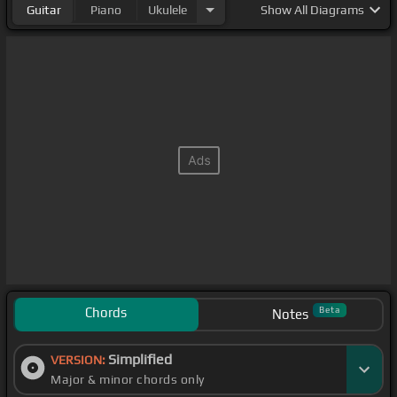
Guitar
Piano
Ukulele
Show
All Diagrams
Chords
Beta
Notes
Simplified
VERSION:
Major & minor chords only