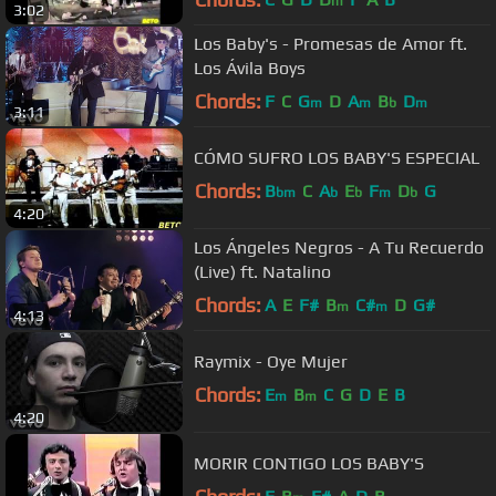
m
3:02
Los Baby's - Promesas de Amor ft.
Los Ávila Boys
Chords:
F
C
G
D
A
B
D
m
m
b
m
3:11
CÓMO SUFRO LOS BABY'S ESPECIAL
Chords:
B
C
A
E
F
D
G
bm
b
b
m
b
4:20
Los Ángeles Negros - A Tu Recuerdo
(Live) ft. Natalino
Chords:
A
E
F#
B
C#
D
G#
m
m
4:13
Raymix - Oye Mujer
Chords:
E
B
C
G
D
E
B
m
m
4:20
MORIR CONTIGO LOS BABY'S