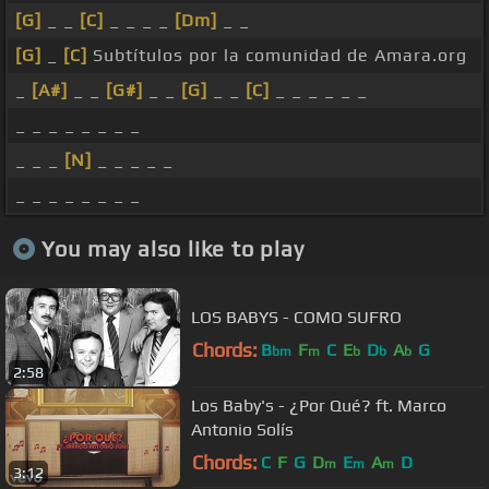
[G]
_ _
[C]
_ _ _ _
[Dm]
_ _
[G]
_
[C]
Subtítulos por la comunidad de Amara.org
_
[A#]
_ _
[G#]
_ _
[G]
_ _
[C]
_ _ _ _ _ _
_ _ _ _ _ _ _ _
_ _ _
[N]
_ _ _ _ _
_ _ _ _ _ _ _ _
You may also like to play
LOS BABYS - COMO SUFRO
Chords:
B
F
C
E
D
A
G
bm
m
b
b
b
2:58
Los Baby's - ¿Por Qué? ft. Marco
Antonio Solís
Chords:
C
F
G
D
E
A
D
m
m
m
3:12