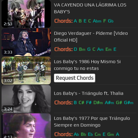
VA CAYENDO UNA LÁGRIMA LOS
BABY'S
Chords:
A
B
E
C
A
F
G
bm
b
2:53
Diego Verdaguer - Pídeme [Video
Oficial HD]
Chords:
D
B
G
C
A
E
E
m
m
m
3:33
Los Baby's 1986 Hoy Mismo Si
conmigo tu no estas
Request Chords
3:02
Los Baby's - Triángulo ft. Thalia
Chords:
B
C#
F#
D#
A#
G#
G#
m
m
m
3:24
Los Baby's 1977 Por que Triángulo
Siempre en Domingo
Chords:
A
B
E
C
E
G
A
b
b
b
m
m
4:13