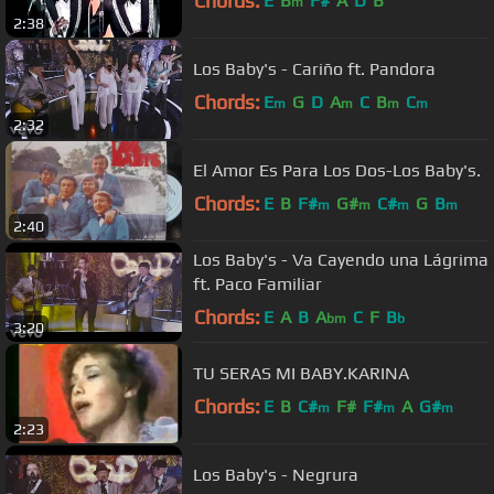
Chords:
E
B
F#
A
D
B
m
2:38
Los Baby's - Cariño ft. Pandora
Chords:
E
G
D
A
C
B
C
m
m
m
m
2:32
El Amor Es Para Los Dos-Los Baby's.
Chords:
E
B
F#
G#
C#
G
B
m
m
m
m
2:40
Los Baby's - Va Cayendo una Lágrima
ft. Paco Familiar
Chords:
E
A
B
A
C
F
B
bm
b
3:20
TU SERAS MI BABY.KARINA
Chords:
E
B
C#
F#
F#
A
G#
m
m
m
2:23
Los Baby's - Negrura