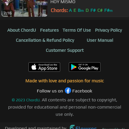
HOY MISMO
Chords:
A
E
B
D
F#
C#
F#
m
m
7:16
About ChordU
Features
Terms Of Use
Privacy Policy
Cancellation & Refund Policy
User Manual
Customer Support
Made with love and passion for music
Follow us on
Facebook
All contents are subject to copyright,
©
2023
ChordU.
provided for educational and personal non-commercial
use only.
Developed and maintained by