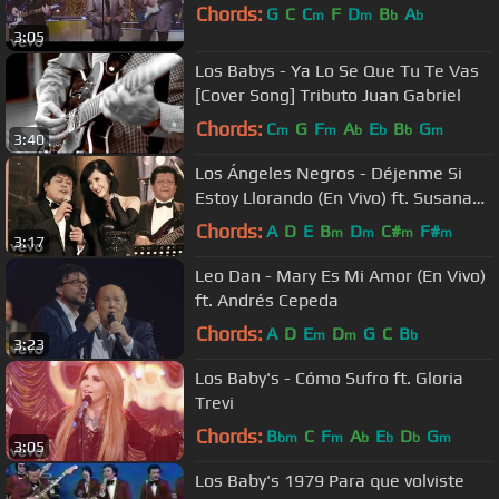
Chords:
G
C
C
F
D
B
A
m
m
b
b
3:05
Los Babys - Ya Lo Se Que Tu Te Vas
[Cover Song] Tributo Juan Gabriel
Chords:
C
G
F
A
E
B
G
m
m
b
b
b
m
3:40
Los Ángeles Negros - Déjenme Si
Estoy Llorando (En Vivo) ft. Susana
Zabaleta
Chords:
A
D
E
B
D
C#
F#
m
m
m
m
3:17
Leo Dan - Mary Es Mi Amor (En Vivo)
ft. Andrés Cepeda
Chords:
A
D
E
D
G
C
B
m
m
b
3:23
Los Baby's - Cómo Sufro ft. Gloria
Trevi
Chords:
B
C
F
A
E
D
G
bm
m
b
b
b
m
3:05
Los Baby's 1979 Para que volviste