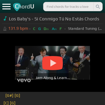
C
U
hord
Los Baby's - Si Conmigo Tú No Estás Chords
131.9
bpm
Standard Tuning (EADGBE)
C
G
D
A
F
m
m
Jam Along & Learn...
[G#]
[G]
[C]
[G]