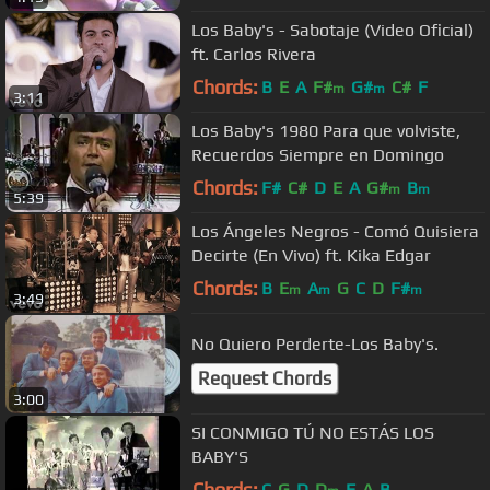
Los Baby's - Sabotaje (Video Oficial)
ft. Carlos Rivera
Chords:
B
E
A
F#
G#
C#
F
m
m
3:11
Los Baby's 1980 Para que volviste,
Recuerdos Siempre en Domingo
Chords:
F#
C#
D
E
A
G#
B
m
m
5:39
Los Ángeles Negros - Comó Quisiera
Decirte (En Vivo) ft. Kika Edgar
Chords:
B
E
A
G
C
D
F#
m
m
m
3:49
No Quiero Perderte-Los Baby's.
Request Chords
3:00
SI CONMIGO TÚ NO ESTÁS LOS
BABY'S
Chords:
C
G
D
D
F
A
B