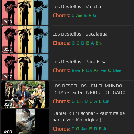
Los Destellos - Valicha
Chords:
C
A
E
F
G
m
2:48
Los Destellos - Sacalagua
Chords:
G
C
D
E
A
B
m
3:57
Los Destellos - Para Elisa
Chords:
B
F
D
A
F
C
D
bm
b
b
m
bm
2:47
LOS DESTELLOS - EN EL MUNDO
ESTAS - canta ENRIQUE DELGADO
Chords:
G
E
D
C
A
E
C#
m
3:28
Daniel 'Kiri' Escobar - Palomita de
barro (versión original)
Chords:
C
G
A
E
D
F
A
m
4:08