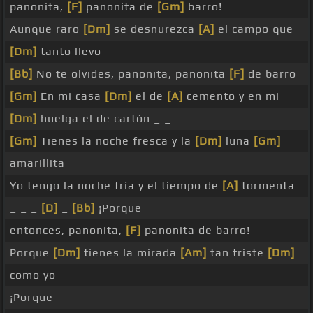
panonita,
[F]
panonita de
[Gm]
barro!
Aunque raro
[Dm]
se desnurezca
[A]
el campo que
[Dm]
tanto llevo
[Bb]
No te olvides, panonita, panonita
[F]
de barro
[Gm]
En mi casa
[Dm]
el de
[A]
cemento y en mi
[Dm]
huelga el de cartón _ _
[Gm]
Tienes la noche fresca y la
[Dm]
luna
[Gm]
amarillita
Yo tengo la noche fría y el tiempo de
[A]
tormenta
_ _ _
[D]
_
[Bb]
¡Porque
entonces, panonita,
[F]
panonita de barro!
Porque
[Dm]
tienes la mirada
[Am]
tan triste
[Dm]
como yo
¡Porque