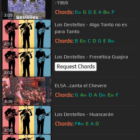
-1969
Chords:
E
G
D
E
A
B
F
m
m
3:09
Los Destellos - Algo Tonto no es
para Tanto
Chords:
B
E
C
D
G
E
B
m
m
2:51
Los Destellos - Frenética Guajira
Request Chords
2:02
ELSA ..canta el Chevere
Chords:
G
A
D
A
D
E
F
m
m
m
3:38
Los Destellos - Huascarán
Chords:
F#
E
A
D
m
3:50