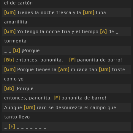
el de cartón _
[Gm]
Tienes la noche fresca y la
[Dm]
luna
amarillita
[Gm]
Yo tengo la noche fría y el tiempo
[A]
de _
tormenta
_ _
[D]
¡Porque
[Bb]
entonces, panonita, _
[F]
panonita de barro!
[Gm]
Porque tienes la
[Am]
mirada tan
[Dm]
triste
como yo
[Bb]
¡Porque
entonces, panonita,
[F]
panonita de barro!
Aunque
[Dm]
raro se desnurezca el campo que
tanto llevo
_
[F]
_ _ _ _ _ _ _