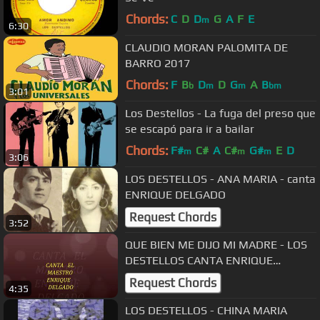
Chords:
C
D
D
G
A
F
E
m
6:30
CLAUDIO MORAN PALOMITA DE
BARRO 2017
Chords:
F
B
D
D
G
A
B
b
m
m
bm
3:01
Los Destellos - La fuga del preso que
se escapó para ir a bailar
Chords:
F#
C#
A
C#
G#
E
D
m
m
m
3:06
LOS DESTELLOS - ANA MARIA - canta
ENRIQUE DELGADO
Request Chords
3:52
QUE BIEN ME DIJO MI MADRE - LOS
DESTELLOS CANTA ENRIQUE
DELGADO
Request Chords
4:35
LOS DESTELLOS - CHINA MARIA