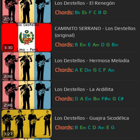
Los Destellos - El Renegón
Chords:
B
E
F
C
B
D
b
b
2:53
CAMINITO SERRANO - Los Destellos
(original)
Chords:
B
E
E
A
D
G
B
m
m
m
3:30
Los Destellos - Hermosa Melodía
Chords:
A
E
D
G
C
F
A
m
m
2:46
Los Destellos - La Ardillita
Chords:
D
A
E
B
F#
G
C#
m
m
m
2:46
Los Destellos - Guajira Sicodélica
Chords:
B
E
C
D
A
E
G
m
m
3:27