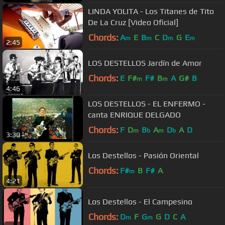
LINDA YOLITA - Los Titanes de Tito
De La Cruz [Video Oficial]
Chords:
A
E
B
C
D
G
E
m
m
m
m
2:45
LOS DESTELLOS Jardín de Amor
Chords:
E
F#
F#
B
A
G#
B
m
m
4:46
LOS DESTELLOS - EL ENFERMO -
canta ENRIQUE DELGADO
Chords:
F
D
B
A
D
A
D
m
b
m
b
3:30
Los Destellos - Pasión Oriental
Chords:
F#
B
F#
A
m
4:21
Los Destellos - El Campesino
Chords:
D
F
G
G
D
C
A
m
m