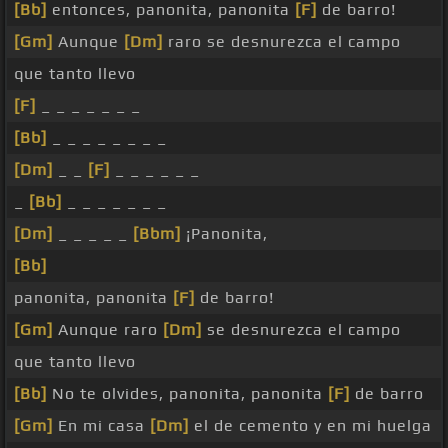
[Bb]
entonces, panonita, panonita
[F]
de barro!
[Gm]
Aunque
[Dm]
raro se desnurezca el campo
que tanto llevo
[F]
_ _ _ _ _ _ _
[Bb]
_ _ _ _ _ _ _ _
[Dm]
_ _
[F]
_ _ _ _ _ _
_
[Bb]
_ _ _ _ _ _ _
[Dm]
_ _ _ _ _
[Bbm]
¡Panonita,
[Bb]
panonita, panonita
[F]
de barro!
[Gm]
Aunque raro
[Dm]
se desnurezca el campo
que tanto llevo
[Bb]
No te olvides, panonita, panonita
[F]
de barro
[Gm]
En mi casa
[Dm]
el de cemento y en mi huelga