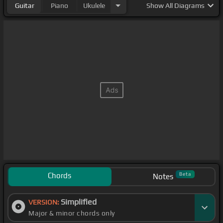
Guitar
Piano
Ukulele
Show
All Diagrams
Chords
Beta
Notes
Simplified
VERSION:
Major & minor chords only