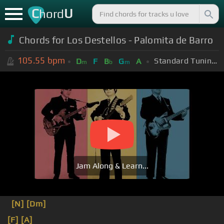
C
U
hord
Chords for Los Destellos - Palomita de Barro
105.55
bpm
Standard Tuning (EADGBE)
D
F
B
G
A
m
b
m
Jam Along & Learn...
[N]
[Dm]
[F]
[A]