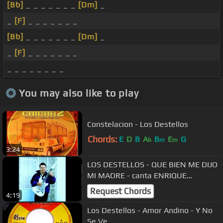
[Bb]
_ _ _ _ _ _ _
[Dm]
_
_
[F]
_ _ _ _ _ _ _
[Bb]
_ _ _ _ _ _ _
[Dm]
_
_
[F]
_ _ _ _ _ _ _
_ _ _ _ _ _ _ _
You may also like to play
Constelacion - Los Destellos
Chords:
E
D
B
A
B
E
G
b
m
m
3:24
LOS DESTELLOS - QUE BIEN ME DIJO
MI MADRE - canta ENRIQUE
DELGADO
Request Chords
4:19
Los Destellos - Amor Andino - Y No
Se Ve