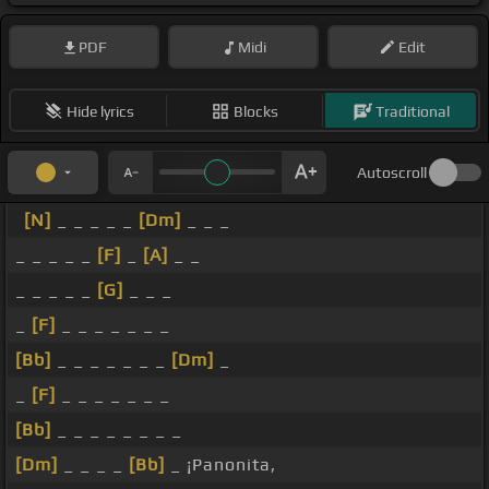
PDF
Midi
Edit
Hide lyrics
Blocks
Traditional
Autoscroll
[N]
_ _ _ _ _
[Dm]
_ _ _
_ _ _ _ _
[F]
_
[A]
_ _
_ _ _ _ _
[G]
_ _ _
_
[F]
_ _ _ _ _ _ _
[Bb]
_ _ _ _ _ _ _
[Dm]
_
_
[F]
_ _ _ _ _ _ _
[Bb]
_ _ _ _ _ _ _ _
[Dm]
_ _ _ _
[Bb]
_ ¡Panonita,