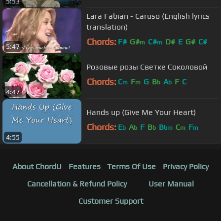
5:53
Lara Fabian - Caruso (English lyrics
translation)
Chords:
F#
G#
C#
D#
E
G#
C#
m
m
5:47
Розовые розы Светке Соколовой
Chords:
C
F
G
B
A
F
C
m
m
b
b
4:47
Hands up (Give Me Your Heart)
Chords:
E
A
F
B
B
C
F
b
b
b
bm
m
m
4:55
About ChordU
Features
Terms Of Use
Privacy Policy
Cancellation & Refund Policy
User Manual
Customer Support