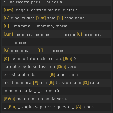
e una ricetta per l _ 'allegria
[Dm]
legge il destino ma nelle stelle
[G]
e poi ti dice
[Dm]
solo
[G]
cose belle
[C]
_ mamma, _ mamma, maria
[Am]
mamma, mamma, _ _ _ maria
[C]
mamma, _ _
_ _ _ maria
[G]
mamma, _ _
[F]
_ _ maria
[C]
nel mio futuro che cosa c
[Em]
'è
sarebbe bello se fossi un
[Dm]
vero
e così la piomba _ _ _
[G]
americana
o si innamora
[F]
o la
[G]
trasforma in
[D]
rana
io muoio dalla _ _ curiosità
[F#m]
ma dimmi un po' la verità
_
[Em]
_ voglio sapere se questo _
[A]
amore