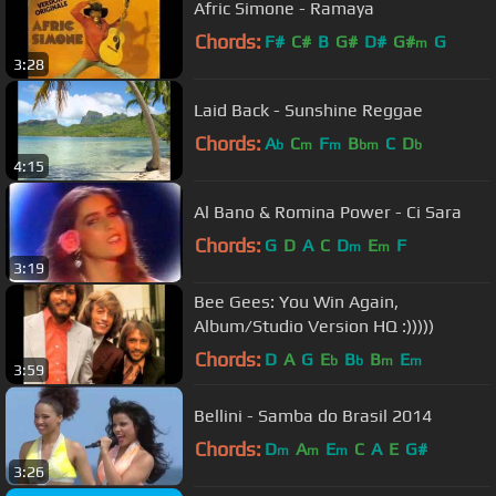
Afric Simone - Ramaya
Chords:
F#
C#
B
G#
D#
G#
G
m
3:28
Laid Back - Sunshine Reggae
Chords:
A
C
F
B
C
D
b
m
m
bm
b
4:15
Al Bano & Romina Power - Ci Sara
Chords:
G
D
A
C
D
E
F
m
m
3:19
Bee Gees: You Win Again,
Album/Studio Version HQ :)))))
Chords:
D
A
G
E
B
B
E
b
b
m
m
3:59
Bellini - Samba do Brasil 2014
Chords:
D
A
E
C
A
E
G#
m
m
m
3:26