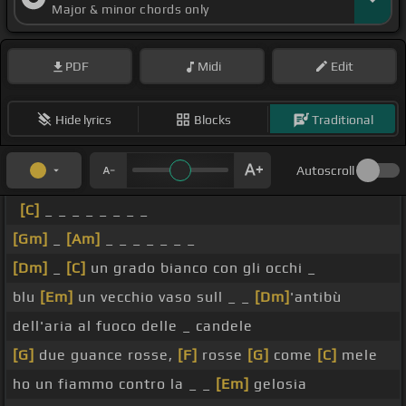
Major & minor chords only
PDF
Midi
Edit
Hide lyrics
Blocks
Traditional
Autoscroll
[C]
_ _ _ _ _ _ _ _
[Gm]
_
[Am]
_ _ _ _ _ _ _
[Dm]
_
[C]
un grado bianco con gli occhi _
blu
[Em]
un vecchio vaso sull _ _
[Dm]
'antibù
dell'aria al fuoco delle _ candele
[G]
due guance rosse,
[F]
rosse
[G]
come
[C]
mele
ho un fiammo contro la _ _
[Em]
gelosia