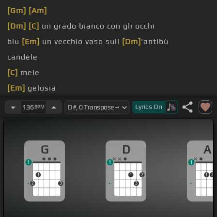
[Gm]
[Am]
[Dm]
[C]
un grado bianco con gli occhi
blu
[Em]
un vecchio vaso sull
[Dm]
'antibù
candele
[C]
mele
[Em]
gelosia
'allegria
Lyrics
On
136
BPM
G
D
A
1
1
1
1
1
2
1
2
2
3
3