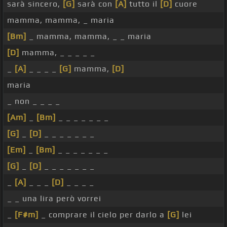
sarà sincero,
[G]
sarà con
[A]
tutto il
[D]
cuore
mamma, mamma, _ maria
[Bm]
_ mamma, mamma, _ _ maria
[D]
mamma, _ _ _ _ _
_
[A]
_ _ _ _
[G]
mamma,
[D]
maria
_ non _ _ _ _
[Am]
_
[Bm]
_ _ _ _ _ _ _
[G]
_
[D]
_ _ _ _ _ _ _
[Em]
_
[Bm]
_ _ _ _ _ _ _
[G]
_
[D]
_ _ _ _ _ _ _
_
[A]
_ _ _
[D]
_ _ _ _
_ _ una lira però vorrei
_
[F#m]
_ comprare il cielo per darlo a
[G]
lei