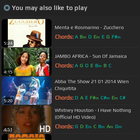
You may also like to play
Menta e Rosmarino - Zucchero
Chords:
A
B
D
E
E
G
F#
m
m
m
5:24
JAMBO AFRICA - Sun Of Jamaica
Chords:
A
G
D
E
B
B
C
m
4:15
Abba The Show 21 01 2014 Wien
Chiquitita
Chords:
D
A
E
F#
C#
E
C#
m
m
m
5:20
Whitney Houston - I Have Nothing
(Official HD Video)
Chords:
G
D
E
C
B
A
D
m
m
m
m
4:51