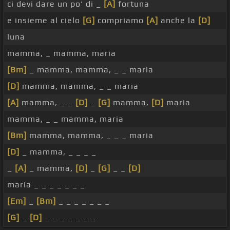
ci devi dare un po' di _
[A]
fortuna
e insieme al cielo
[G]
compriamo
[A]
anche la
[D]
luna
mamma, _ mamma, maria
[Bm]
_ mamma, mamma, _ _ maria
[D]
mamma, mamma, _ _ maria
[A]
mamma, _ _
[D]
_
[G]
mamma,
[D]
maria
mamma, _ _ mamma, maria
[Bm]
mamma, mamma, _ _ _ maria
[D]
_ mamma, _ _ _ _
_
[A]
_ mamma,
[D]
_
[G]
_ _
[D]
maria _ _ _ _ _ _ _
[Em]
_
[Bm]
_ _ _ _ _ _ _
[G]
_
[D]
_ _ _ _ _ _ _