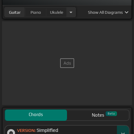
Guitar
Piano
Ukulele
Show
All Diagrams
Chords
Beta
Notes
Simplified
VERSION: