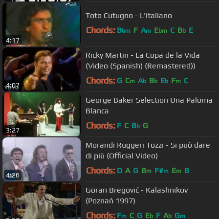
Toto Cutugno - L'italiano
Chords:
B
F
A
E
C
B
E
bm
m
bm
b
4:17
Ricky Martin - La Copa de la Vida
(Video (Spanish) (Remastered))
Chords:
G
C
A
B
E
F
C
m
b
b
b
m
4:07
George Baker Selection Una Paloma
Blanca
Chords:
F
C
B
G
b
3:27
Morandi Ruggeri Tozzi - Si può dare
di più (Official Video)
Chords:
D
A
G
B
F#
E
B
m
m
m
4:26
Goran Bregović - Kalashnikov
(Poznań 1997)
Chords:
F
C
G
E
F
A
G
m
b
b
m