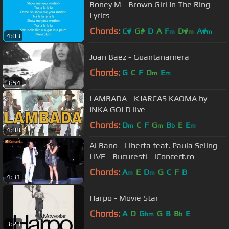
Boney M - Brown Girl In The Ring -
Lyrics
Chords:
C#
G#
D
A
F
D#
A#
m
m
m
4:03
Joan Baez - Guantanamera
Chords:
G
C
F
D
E
m
m
3:54
LAMBADA - KJARCAS KAOMA by
INKA GOLD live
Chords:
D
C
F
G
B
E
E
m
m
b
m
4:08
Al Bano - Liberta feat. Paula Seling -
LIVE - Bucuresti - iConcert.ro
Chords:
A
E
D
G
C
F
B
m
m
4:31
Harpo - Movie Star
Chords:
A
D
G
G
B
B
E
bm
b
3:23