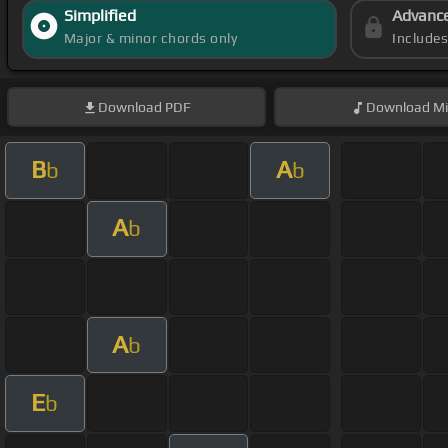
Simplified
Advanc
Major & minor chords only
Include
Download
PDF
Download
Mi
B
A
b
b
A
b
A
b
E
b