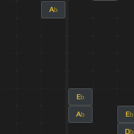
A
b
E
b
A
E
b
b
D
b