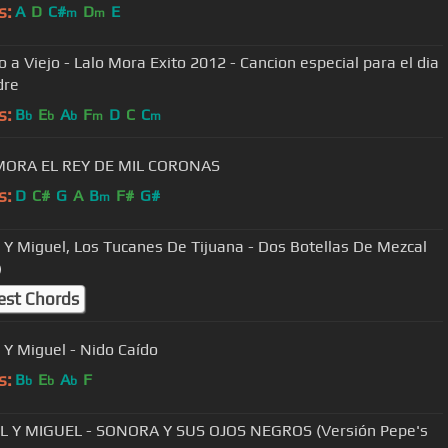
s:
A
D
C#
D
E
m
m
o a Viejo - Lalo Mora Exito 2012 - Cancion especial para el dia
dre
s:
B
E
A
F
D
C
C
b
b
b
m
m
LALO MORA EL REY DE MIL CORONAS
s:
D
C#
G
A
B
F#
G#
m
 Y Miguel, Los Tucanes De Tijuana - Dos Botellas De Mezcal
)
est Chords
 Y Miguel - Nido Caído
s:
B
E
A
F
b
b
b
L Y MIGUEL - SONORA Y SUS OJOS NEGROS (Versión Pepe's