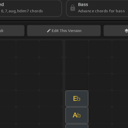
ed
Bass
s 6,7,aug,hdim7 chords
Advance chords for bass
di
Edit
This Version
E
b
A
b