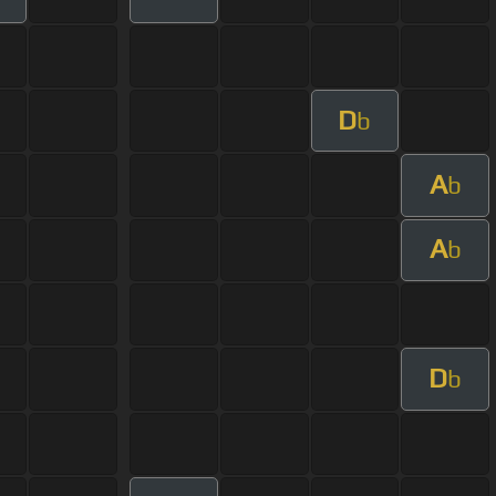
D
b
A
b
A
b
D
b