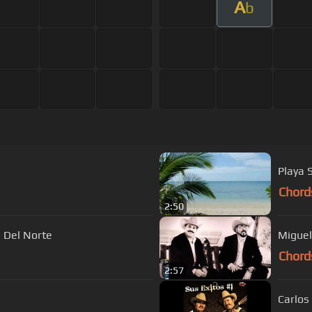
A
b
Playa 
Chord
2:50
 Del Norte
Miguel
Chord
2:57
Carlos 