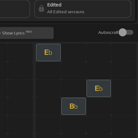
Edited
All Edited versions
Hint
Autoscroll
Show
Lyrics
E
b
E
b
B
b