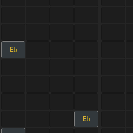
E
b
E
b