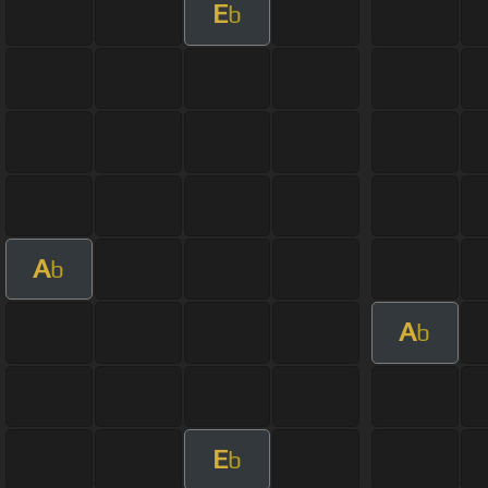
E
b
A
b
A
b
E
b