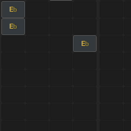
E
b
E
b
E
b