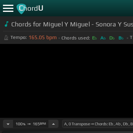
C
U
hord
Chords for Miguel Y Miguel - Sonora Y Su
165.05
bpm
Tempo:
T
Chords used:
E
A
D
B
b
b
b
b
100
➙
165
BPM
%