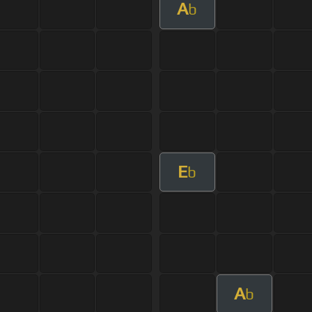
A
b
E
b
A
b