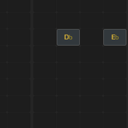
D
E
b
b