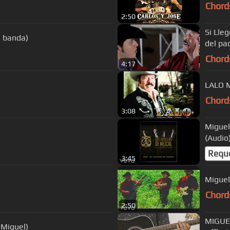
Chord
2:50
Si Lleg
n banda)
del pa
Chord
4:17
Chord
3:08
Miguel
(Audio
Requ
3:45
Miguel
Chord
2:50
MIGUE
y Miguel)