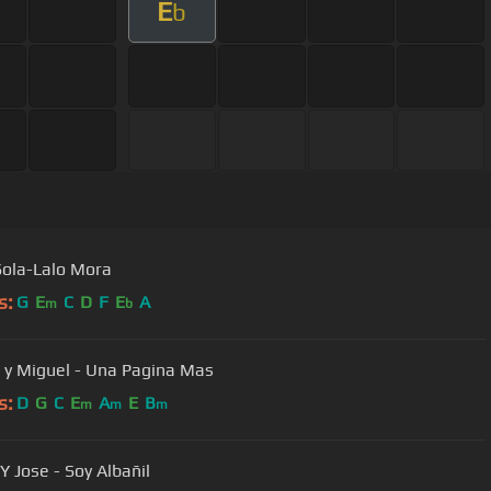
E
b
Sola-Lalo Mora
s:
G
E
C
D
F
E
A
m
b
 y Miguel - Una Pagina Mas
s:
D
G
C
E
A
E
B
m
m
m
Y Jose - Soy Albañil