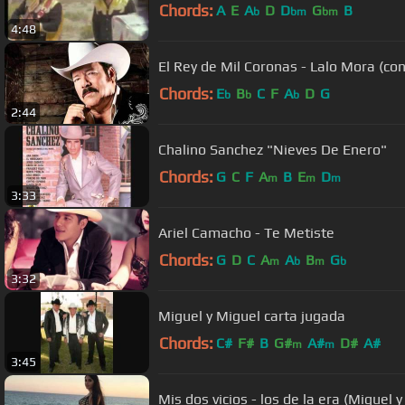
Chords:
A
E
A
D
D
G
B
b
bm
bm
4:48
El Rey de Mil Coronas - Lalo Mora (co
Chords:
E
B
C
F
A
D
G
b
b
b
2:44
Chalino Sanchez "Nieves De Enero"
Chords:
G
C
F
A
B
E
D
m
m
m
3:33
Ariel Camacho - Te Metiste
Chords:
G
D
C
A
A
B
G
m
b
m
b
3:32
Miguel y Miguel carta jugada
Chords:
C#
F#
B
G#
A#
D#
A#
m
m
3:45
Mis dos vicios - los de la era (Miguel 