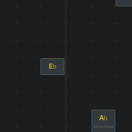
E
b
A
b