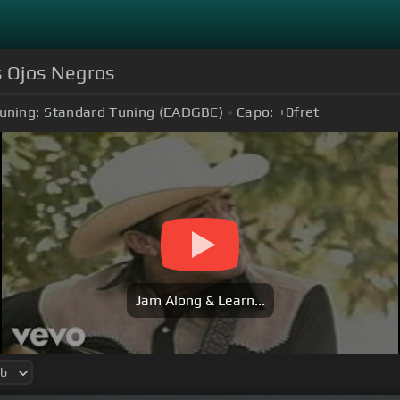
s Ojos Negros
uning:
Standard Tuning (EADGBE)
Capo:
+0
fret
Jam Along & Learn...