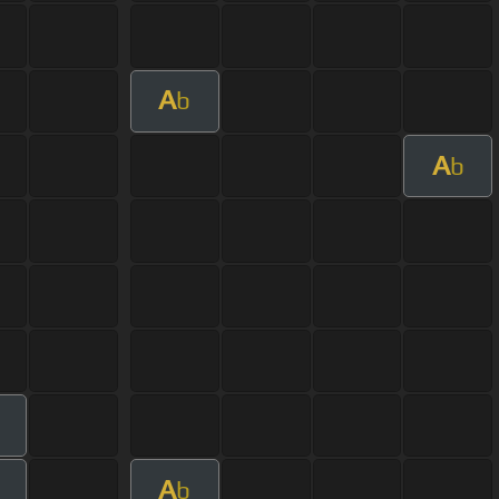
A
b
A
b
A
b