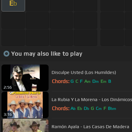
E
b
You may also like to play
Disculpe Usted (Los Humildes)
Chords:
G
C
F
A
D
E
B
m
m
m
2:56
La Rubia Y La Morena - Los Dinámicos
Chords:
A
E
D
G
C
F
B
b
b
b
m
bm
3:16
Ramón Ayala - Las Casas De Madera