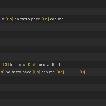
mio
[Bb]
ho fatto pace
[Eb]
con me
o,
[G]
io canto
[Cm]
ancora di _ te
Bb]
ho fatto pace
[Eb]
con me
[Ab]
_ _ _ _
[D]
_ _ _