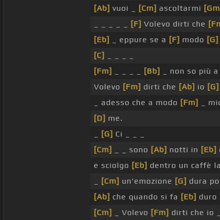
[Ab]
vuoi _
[Cm]
ascoltarmi
[Gm
_ _ _ _ _
[F]
Volevo dirti che
[F
[Eb]
_ eppure se a
[F]
modo
[G]
[C]
_ _ _ _
[Fm]
_ _ _ _
[Bb]
_ non so più 
Volevo
[Fm]
dirti che
[Ab]
io
[G]
_ adesso che a modo
[Fm]
_ mi
[D]
me.
_
[G]
Ci _ _ _
[Cm]
_ _ sono
[Ab]
notti in
[Eb]
e sciolgo
[Eb]
dentro un caffè l
_
[Cm]
un'emozione
[G]
dura p
[Ab]
che quando si fa
[Eb]
duro 
[Cm]
_ Volevo
[Fm]
dirti che io 