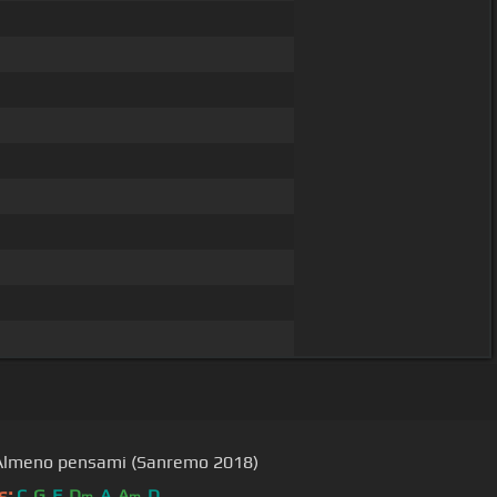
Almeno pensami (Sanremo 2018)
s:
C
G
F
D
A
A
D