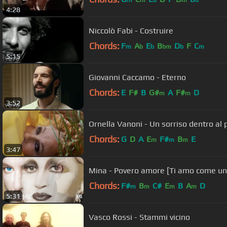
m
m
b
m
b
4:28
Niccolò Fabi - Costruire
Chords:
F
A
E
B
D
F
C
m
b
b
bm
b
m
5:15
Giovanni Caccamo - Eterno
Chords:
E
F#
B
G#
A
F#
D
m
m
3:52
Ornella Vanoni - Un sorriso dentro al 
Chords:
G
D
A
E
F#
B
E
m
m
m
3:47
Mina - Povero amore [Ti amo c
Chords:
F#
B
C#
E
B
A
D
m
m
m
m
5:31
Vasco Rossi - Stammi vicino