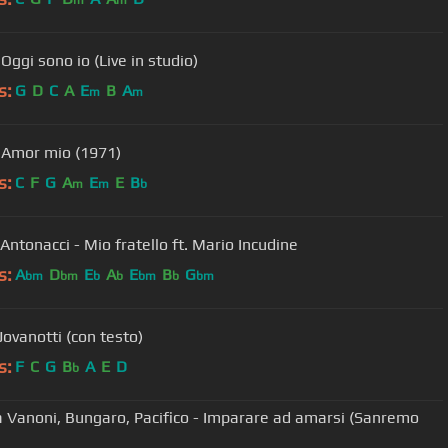
m
m
Oggi sono io (Live in studio)
s:
G
D
C
A
E
B
A
m
m
 Amor mio (1971)
s:
C
F
G
A
E
E
B
m
m
b
Antonacci - Mio fratello ft. Mario Incudine
s:
A
D
E
A
E
B
G
bm
bm
b
b
bm
b
bm
Jovanotti (con testo)
s:
F
C
G
B
A
E
D
b
a Vanoni, Bungaro, Pacifico - Imparare ad amarsi (Sanremo