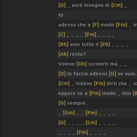
[G]
_ avrò bisogno di
[Cm]
_
te
adesso che a
[F]
modo
[Fm]
_ 
[C]
_ _ _ _
[Fm]
_ _ _ _
[Bb]
vuoi tutto il
[Eb]
_ _ _ _
[Ab]
resto?
Volevo
[Db]
scriverti ma _ _
[D]
lo faccio adesso
[G]
se vuoi.
[Cm]
_ Volevo
[Fm]
dirti che _ i
eppure se a
[Fm]
modo _ mio
[
[G]
sempre.
_
[Gm]
_ _
[Fm]
_ _ _ _
[G]
_ _ _ _
[Cm]
_ _ _ _
_ _ _ _
[Fm]
_ _ _ _