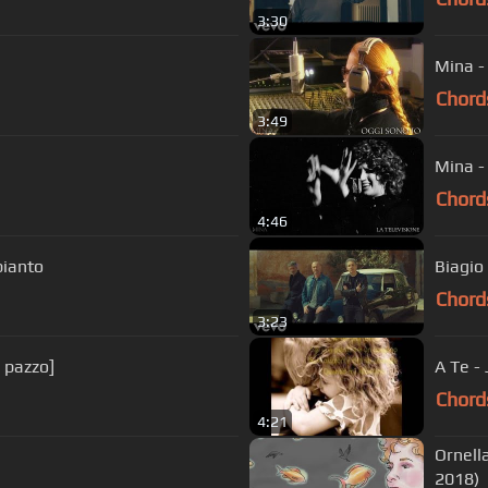
3:30
Mina - 
Chord
3:49
Mina -
Chord
4:46
pianto
Biagio 
Chord
3:23
ome un pazzo]
A Te - 
Chord
4:21
Ornell
2018)