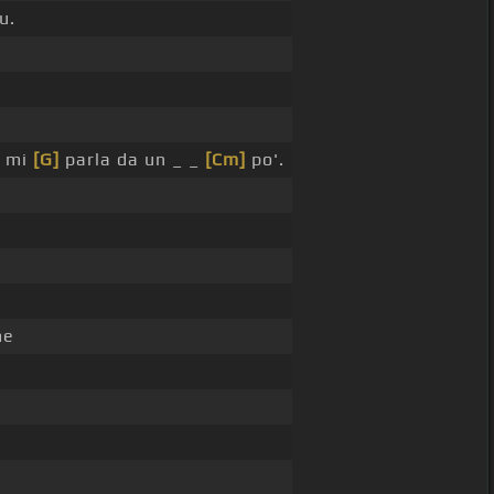
u.
n mi
[G]
parla da un _ _
[Cm]
po'.
e