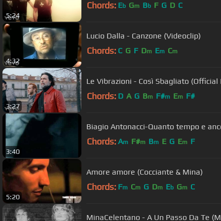
Chords:
E
G
B
F
G
D
C
b
m
b
5:24
Lucio Dalla - Canzone (Videoclip)
Chords:
C
G
F
D
E
C
m
m
m
4:32
Le Vibrazioni - Così Sbagliato (Officia
Chords:
D
A
G
B
F#
E
F#
m
m
m
3:27
Biagio Antonacci-Quanto tempo e anc
Chords:
A
F#
B
E
G
E
F
m
m
m
m
3:40
Amore amore (Cocciante & Mina)
Chords:
F
C
G
D
E
G
C
m
m
m
b
m
5:20
MinaCelentano - A Un Passo Da Te (M