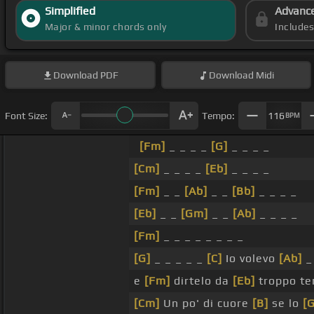
Simplified
Advanc
Major & minor chords only
Include
Download
PDF
Download
Midi
Font Size:
Tempo:
116
BPM
[Fm]
_ _ _ _
[G]
_ _ _ _
[Cm]
_ _ _ _
[Eb]
_ _ _ _
[Fm]
_ _
[Ab]
_ _
[Bb]
_ _ _ _
[Eb]
_ _
[Gm]
_ _
[Ab]
_ _ _ _
[Fm]
_ _ _ _ _ _ _ _
[G]
_ _ _ _ _
[C]
Io volevo
[Ab]
_
e
[Fm]
dirtelo da
[Eb]
troppo t
[Cm]
Un po' di cuore
[B]
se lo
[