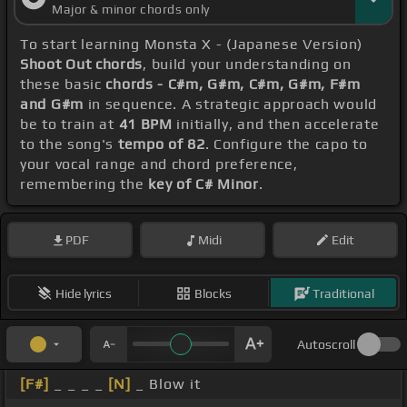
Major & minor chords only
To start learning Monsta X - (Japanese Version)
Shoot Out chords
, build your understanding on
these basic
chords - C#m, G#m, C#m, G#m, F#m
and G#m
in sequence. A strategic approach would
be to train at
41 BPM
initially, and then accelerate
to the song's
tempo of 82
. Configure the capo to
your vocal range and chord preference,
remembering the
key of C# Minor
.
PDF
Midi
Edit
Hide lyrics
Blocks
Traditional
Autoscroll
[F#]
_ _ _ _
[N]
_ Blow it