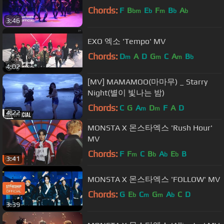
Chords:
F
B
E
F
B
A
bm
b
m
b
b
3:46
EXO 엑소 'Tempo' MV
Chords:
D
A
D
G
C
A
B
m
m
m
b
4:02
[MV] MAMAMOO(마마무) _ Starry
Night(별이 빛나는 밤)
Chords:
C
G
A
D
F
A
D
m
m
4:22
MONSTA X 몬스타엑스 'Rush Hour'
MV
Chords:
F
F
C
B
A
E
B
m
b
b
b
3:41
MONSTA X 몬스타엑스 'FOLLOW' MV
Chords:
G
E
C
G
A
C
D
b
m
m
b
3:39