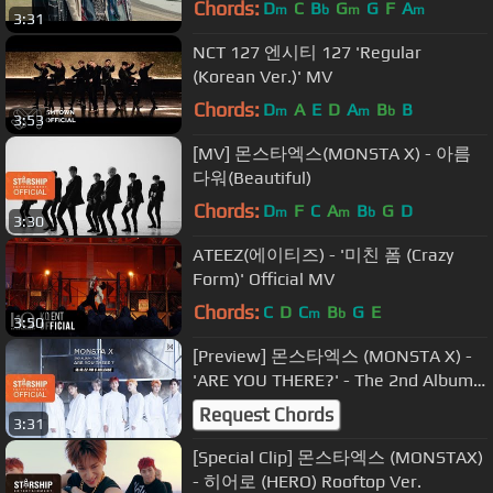
Chords:
D
C
B
G
G
F
A
m
b
m
m
3:31
NCT 127 엔시티 127 'Regular
(Korean Ver.)' MV
Chords:
D
A
E
D
A
B
B
m
m
b
3:53
[MV] 몬스타엑스(MONSTA X) - 아름
다워(Beautiful)
Chords:
D
F
C
A
B
G
D
m
m
b
3:30
ATEEZ(에이티즈) - '미친 폼 (Crazy
Form)' Official MV
Chords:
C
D
C
B
G
E
m
b
3:50
[Preview] 몬스타엑스 (MONSTA X) -
'ARE YOU THERE?' - The 2nd Album
Take.1
Request Chords
3:31
[Special Clip] 몬스타엑스 (MONSTAX)
- 히어로 (HERO) Rooftop Ver.