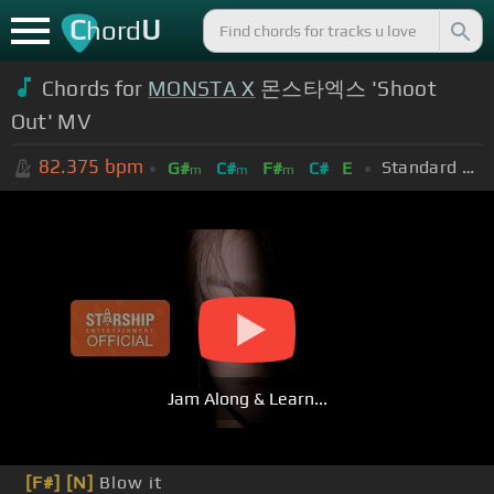
C
U
hord
Chords for
MONSTA X
몬스타엑스 'Shoot
Out' MV
82.375
bpm
Standard Tuning (EADGBE)
G#
C#
F#
C#
E
m
m
m
Jam Along & Learn...
[F#]
[N]
Blow it