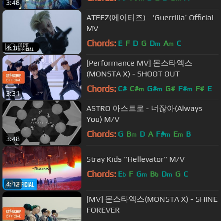
3:48
ATEEZ(에이티즈) - ‘Guerrilla’ Official
MV
Chords:
E
F
D
G
D
A
C
m
m
4:18
[Performance MV] 몬스타엑스
(MONSTA X) - SHOOT OUT
Chords:
C#
C#
G#
G#
F#
F#
E
m
m
m
3:31
ASTRO 아스트로 - 너잖아(Always
You) M/V
Chords:
G
B
D
A
F#
E
B
m
m
m
3:48
Stray Kids "Hellevator" M/V
Chords:
E
F
G
B
D
G
C
b
m
b
m
4:12
[MV] 몬스타엑스(MONSTA X) - SHINE
FOREVER