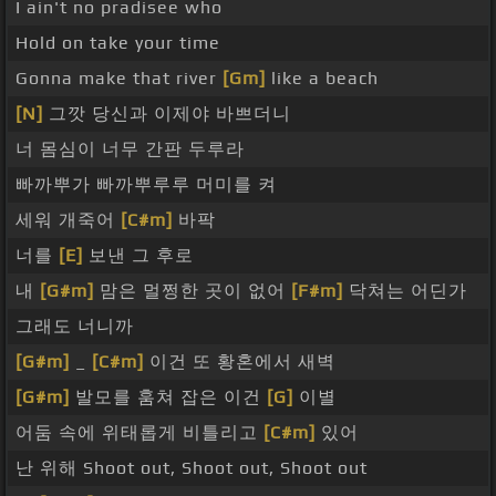
I ain't no pradisee who
Hold on take your time
Gonna make that river
[Gm]
like a beach
[N]
그깟 당신과 이제야 바쁘더니
너 몸심이 너무 간판 두루라
빠까뿌가 빠까뿌루루 머미를 켜
세워 개죽어
[C#m]
바팍
너를
[E]
보낸 그 후로
내
[G#m]
맘은 멀쩡한 곳이 없어
[F#m]
닥쳐는 어딘가
그래도 너니까
[G#m]
_
[C#m]
이건 또 황혼에서 새벽
[G#m]
발모를 훔쳐 잡은 이건
[G]
이별
어둠 속에 위태롭게 비틀리고
[C#m]
있어
난 위해 Shoot out, Shoot out, Shoot out