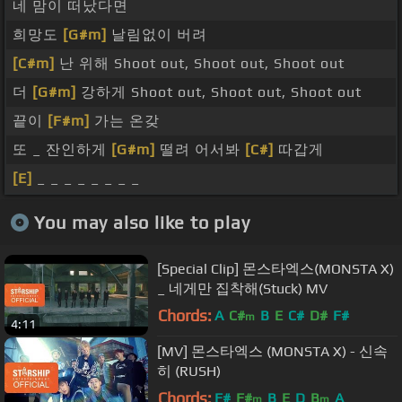
네 맘이 떠났다면
희망도
[G#m]
날림없이 버려
[C#m]
난 위해 Shoot out, Shoot out, Shoot out
더
[G#m]
강하게 Shoot out, Shoot out, Shoot out
끝이
[F#m]
가는 온갖
또 _ 잔인하게
[G#m]
떨려 어서봐
[C#]
따갑게
[E]
_ _ _ _ _ _ _ _
You may also like to play
[Special Clip] 몬스타엑스(MONSTA X)
_ 네게만 집착해(Stuck) MV
Chords:
A
C#
B
E
C#
D#
F#
m
4:11
[MV] 몬스타엑스 (MONSTA X) - 신속
히 (RUSH)
Chords:
F#
F#
B
E
D
B
A
m
m