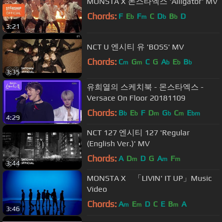
MONSTA X 몬스타엑스 'Alligator' MV
Chords:
F
E
F
C
D
B
D
b
m
b
b
3:21
NCT U 엔시티 유 'BOSS' MV
Chords:
C
G
C
G
A
E
B
m
m
b
b
b
3:35
유희열의 스케치북 - 몬스타엑스 -
Versace On Floor 20181109
Chords:
B
E
F
D
G
C
E
b
b
m
b
m
bm
4:29
NCT 127 엔시티 127 'Regular
(English Ver.)' MV
Chords:
A
D
D
G
A
F
m
m
m
3:44
MONSTA X 「LIVIN' IT UP」Music
Video
Chords:
A
E
D
C
E
B
A
m
m
m
3:46