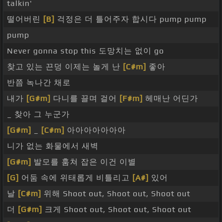
talkin'
떨어버린
[B]
걱정은 더 틀어주자 합시다 pump pump
pump
Never gonna stop this 도망치는 없이 go
찾고 있는 끈덩 이제는 놀게 난
[C#m]
좋아
반쯤 녹나간 채로
내가
[G#m]
다니를 끌며 걸어
[F#m]
헤매난 어딘가
_ 찾아 그 누군가
[G#m]
_
[C#m]
아아아아아아아
니가 없는 화물에서 새벽
[G#m]
발모를 훔쳐 잡은 이건 이별
[G]
어둠 속에 위태롭게 비틀리고
[A#]
있어
날
[C#m]
위해 Shoot out, Shoot out, Shoot out
더
[G#m]
크게 Shoot out, Shoot out, Shoot out