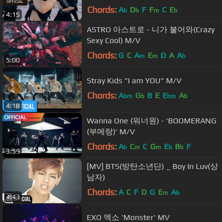
Chords:
A
D
F
F
C
E
b
b
m
b
4:15
ASTRO 아스트로 - 니가 불어와(Crazy
Sexy Cool) M/V
Chords:
G
C
A
E
D
A
A
m
m
b
5:00
Stray Kids "I am YOU" M/V
Chords:
A
G
B
E
E
A
bm
b
bm
b
4:18
Wanna One (워너원) - 'BOOMERANG
(부메랑)' M/V
Chords:
A
C
C
G
E
B
F
b
m
m
b
b
3:59
[MV] BTS(방탄소년단) _ Boy In Luv(상
남자)
Chords:
A
C
F
D
G
E
A
m
b
4:43
EXO 엑소 'Monster' MV