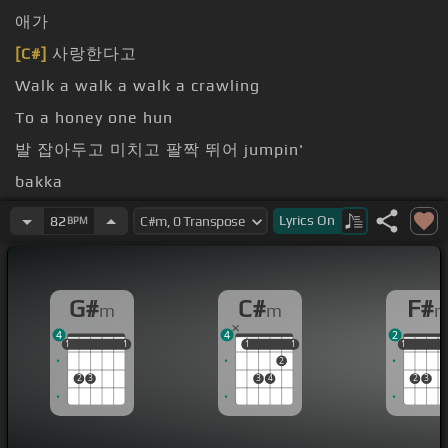
애가
[C#]
사랑한다고
Walk a walk a walk a crawling
To a honey one hun
발 잡아두고 미치고 팔짝 뛰어 jumpin'
bakka
떨어버린
[B]
걱정은 더 틀어주자 합시다 pump pump
Lyrics
On
82
BPM
pump
G#
C#
F#
m
m
4
4
2
1
1
1
1
1
1
1
1
1
1
1
1
1
2
2
3
3
4
2
3