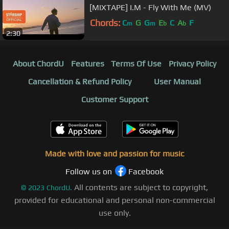
[MIXTAPE] I.M - Fly With Me (MV)
Chords:
C
G
G
E
C
A
F
m
m
b
b
2:30
About ChordU
Features
Terms Of Use
Privacy Policy
Cancellation & Refund Policy
User Manual
Customer Support
Made with love and passion for music
Follow us on
Facebook
All contents are subject to copyright,
©
2023
ChordU.
provided for educational and personal non-commercial
use only.