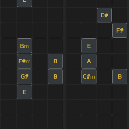
C#
F#
B
E
m
F#
B
A
m
G#
B
C#
B
m
E