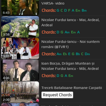
VARSA- video
Chords:
G
C
D
F
A
E
B
m
m
6:43
Nicolae Furdui Iancu - Mai, Ardeal,
Ardeal
Chords:
D
G
A
E
A
m
m
3:58
Nicolae Furdui-Iancu - Noi suntem
români (@TVR1)
Chords:
A
E
E
G
B
C
D
m
b
b
m
3:01
Ioan Bocșa, Drăgan Muntean și
Nicolae Furdui Iancu - Măi, Ardeal
Chords:
D
G
A
E
m
4:06
Treceti Batalioane Romane Carpatii
Request Chords
2:00