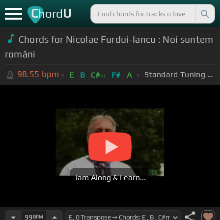
C
U
hord
Chords for Nicolae Furdui-Iancu : Noi suntem
români
98.55
bpm
Standard Tuning (EADGBE)
E
B
C#
F#
A
m
Jam Along & Learn...
99
BPM