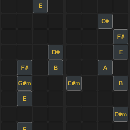
E
C#
F#
D#
E
F#
B
A
G#
C#
B
m
m
E
C#
m
E