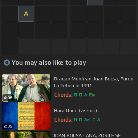
A
You may also like to play
Dragan Muntean, Ioan Bocsa, Furdui
La Tebea in 1991
Chords:
G
D
A
E
m
4:06
Hora Unirii (versuri)
Chords:
G
D
A
C
A
m
2:35
IOAN BOCSA - ANA, ZORILE SE