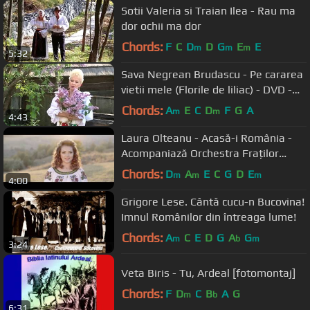
Sotii Valeria si Traian Ilea - Rau ma
dor ochii ma dor
Chords:
F
C
D
D
G
E
E
m
m
m
5:32
Sava Negrean Brudascu - Pe cararea
vietii mele (Florile de liliac) - DVD -
Dorul meu si dragostea
Chords:
A
E
C
D
F
G
A
m
m
4:43
Laura Olteanu - Acasă-i România -
Acompaniază Orchestra Fraților
Advahov
Chords:
D
A
E
C
G
D
E
m
m
m
4:00
Grigore Lese. Cântă cucu-n Bucovina!
Imnul Românilor din întreaga lume!
Chords:
A
C
E
D
G
A
G
m
b
m
3:24
Veta Biris - Tu, Ardeal [fotomontaj]
Chords:
F
D
C
B
A
G
m
b
6:31