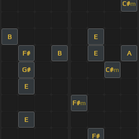
C#
m
B
E
F#
B
E
A
G#
C#
m
E
F#
m
E
F#