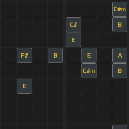
C#
m
C#
B
E
F#
B
E
A
C#
B
m
E