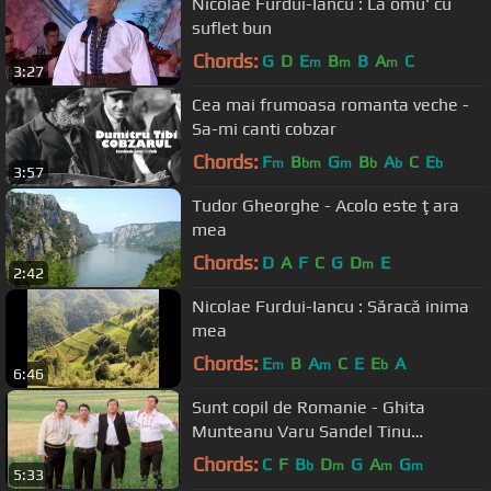
Nicolae Furdui-Iancu : La omu' cu
suflet bun
Chords:
G
D
E
B
B
A
C
m
m
m
3:27
Cea mai frumoasa romanta veche -
Sa-mi canti cobzar
Chords:
F
B
G
B
A
C
E
m
bm
m
b
b
b
3:57
Tudor Gheorghe - Acolo este ţara
mea
Chords:
D
A
F
C
G
D
E
m
2:42
Nicolae Furdui-Iancu : Săracă inima
mea
Chords:
E
B
A
C
E
E
A
m
m
b
6:46
Sunt copil de Romanie - Ghita
Munteanu Varu Sandel Tinu
Veresezan si Puiu Codreanu - nou HD
Chords:
C
F
B
D
G
A
G
b
m
m
m
5:33
2012