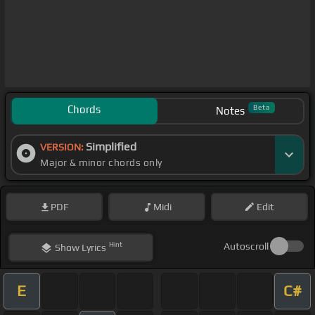
Chords
Beta
Notes
Simplified
VERSION:
Major & minor chords only
PDF
Midi
Edit
Hint
Autoscroll
Show
Lyrics
E
C#