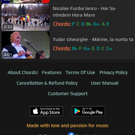
Nicolae Furdui Iancu - Hai Sa-
ntindem Hora Mare
Chords:
F
C
D
B
G
A
E
b
m
2:37
Tudor Gheorghe - Mărine, la nunta ta
Chords:
B
F
G
E
D
C
C
b
m
m
4:01
About ChordU
Features
Terms Of Use
Privacy Policy
Cancellation & Refund Policy
User Manual
Customer Support
Made with love and passion for music