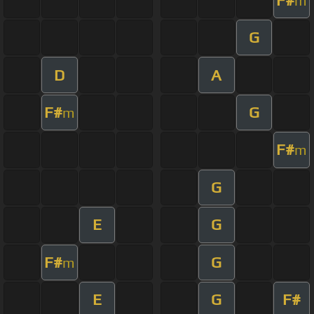
m
G
D
A
F#
G
m
F#
m
G
E
G
F#
G
m
E
G
F#