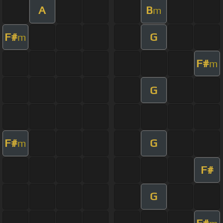
A
B
m
F#
G
m
F#
m
G
F#
G
m
F#
G
F#