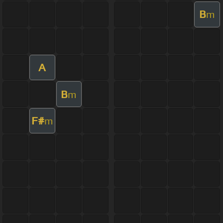
B
m
A
B
m
F#
m