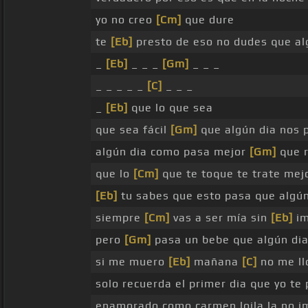
yo no creo
[Cm]
que dure
te
[Eb]
presto de eso no dudes que a
_
[Eb]
_ _ _
[Gm]
_ _ _
_ _ _ _ _
[C]
_ _ _
_
[Eb]
que lo que sea
que sea fácil
[Gm]
que algún dia nos 
algún dia como pasa mejor
[Gm]
que r
que lo
[Cm]
que te toque te trate mej
[Eb]
tu sabes que esto pasa que algú
siempre
[Cm]
vas a ser mía sin
[Eb]
im
pero
[Gm]
pasa un bebe que algún dia
si me muero
[Eb]
mañana
[C]
no me ll
solo recuerda el primer dia que yo te
enamorado como carmen loila la no i