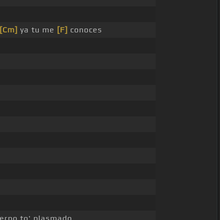
[Cm]
ya tu me
[F]
conoces
erpo to' plasmado