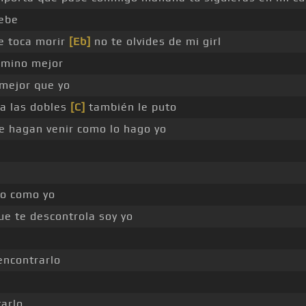
bebe
me toca morir
[Eb]
no te olvides de mi girl
amino mejor
mejor que yo
a las dobles
[C]
también le puto
e hagan venir como lo hago yo
po como yo
e te descontrola soy yo
ncontrarlo
tarlo