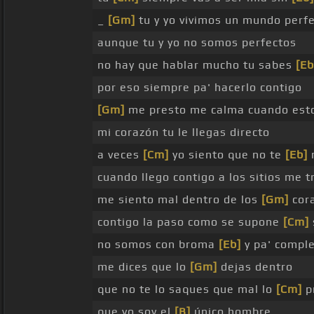
_
[Gm]
tu y yo vivimos un mundo perf
aunque tu y yo no somos perfectos
no hay que hablar mucho tu sabes
[Eb
por eso siempre pa' hacerlo contigo
[Gm]
me presto me calma cuando est
mi corazón tu le llegas directo
a veces
[Cm]
yo siento que no te
[Eb]
cuando llego contigo a los sitios me t
me siento mal dentro de los
[Gm]
cor
contigo la paso como se supone
[Cm]
no somos con broma
[Eb]
y pa' comple
me dices que lo
[Gm]
dejas dentro
que no te lo saques que mal lo
[Cm]
p
que yo soy el
[B]
único hombre