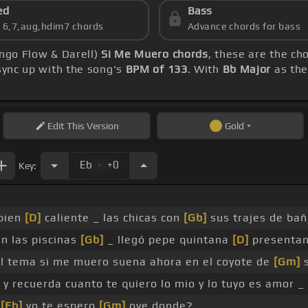
ed
Bass
s 6,7,aug,hdim7 chords
Advance chords for bass
engo Flow & Darell)
Si Me Muero chords
, these are the ch
 sync up with the song's
BPM of 133
. With
Bb Major
as the
Edit
This Version
Gold
.
Eb
+0
Key:
 bien
[D]
caliente _ las chicas con
[Gb]
sus trajes de ba
n las piscinas
[Gb]
_ llegó pepe quintana
[D]
presentan
el tema si me muero suena ahora en el coyote de
[Gm]
y recuerda cuanto te quiero lo mio y lo tuyo es amor _
e
[Eb]
yo te espero
[Gm]
oye donde?