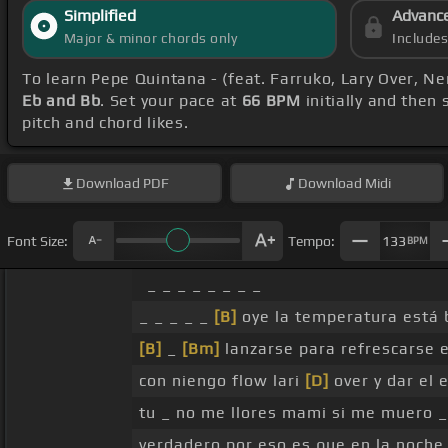
Simplified
Advanc
Major & minor chords only
Include
To learn Pepe Quintana - (feat. Farruko, Lary Over, N
Eb and Bb
. Set your pace at
66 BPM
initially and then
pitch and chord likes.
Download
PDF
Download
Midi
Font Size:
Tempo:
133
BPM
_ _ _ _ _ _ _ _
_ _ _ _ _
[B]
oye la temperatura está
[B]
_
[Bm]
lanzarse para refrescarse e
con niengo flow lari
[D]
over y dar el 
tu _ no me llores mami si me muero _ 
verdadero por eso es que en la noch