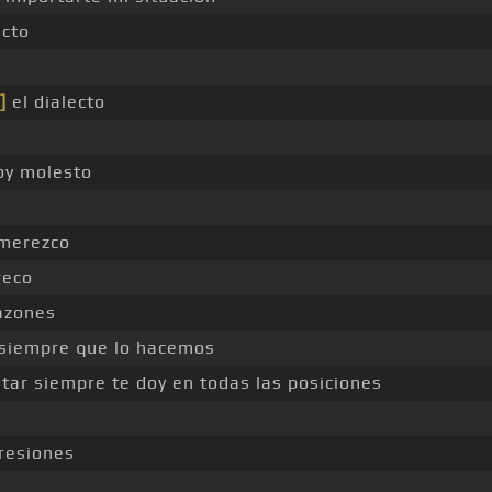
ecto
]
el dialecto
oy molesto
merezco
reco
azones
siempre que lo hacemos
tar siempre te doy en todas las posiciones
resiones