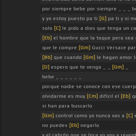
por siempre bebe por siempre _ _ _ 
y yo estoy puesto pa ti
[G]
pa ti y si 
solo
[C]
le pido a dios que tenga un c
[Eb]
el hombre que la toque pero sea 
que le compre
[Gm]
Gucci Versace par
[Bb]
que cuando
[Gm]
le hagan amor l
[D]
espero que te venga _ _
[Gm]
_
bebe _ _ _ _ _ _
porque nadie se conoce con ese cuer
olvidarme es muy
[Cm]
difícil el
[Eb]
qu
si han para buscarlo
[Gm]
control como yo nunca vas a
[C]
e
no puedes
[Eb]
negarlo
y el cabrón que se loca yo voy a reven