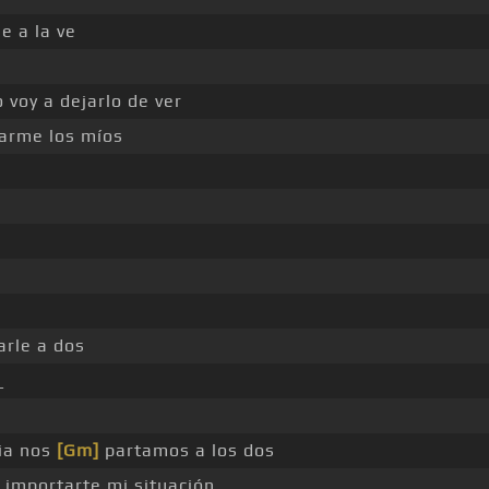
e a la ve
 voy a dejarlo de ver
arme los míos
arle a dos
_
dia nos
[Gm]
partamos a los dos
importarte mi situación