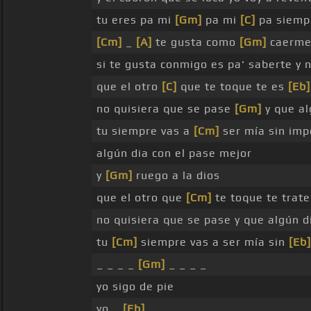
tu eres pa mi
[Gm]
pa mi
[C]
pa siemp
[Cm]
_
[A]
te gusta como
[Gm]
caerme 
si te gusta conmigo es pa' saberte y n
que el otro
[C]
que te toque te es
[Eb]
no quisiera que se pase
[Gm]
y que al
tu siempre vas a
[Cm]
ser mía sin imp
algún dia con el pase mejor
y
[Gm]
ruego a la dios
que el otro que
[Cm]
te toque te trat
no quisiera que se pase y que algún 
tu
[Cm]
siempre vas a ser mía sin
[Eb]
_ _ _ _
[Gm]
_ _ _ _
yo sigo de pie
yo _
[Eb]
_ _