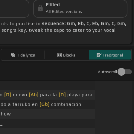
Edited
All Edited versions
ords to practise in
sequence: Gm, Eb, C, Eb, Gm, C, Gm,
 song's key, tweak the capo to cater to your vocal
Hide lyrics
Blocks
Traditional
Autoscroll
ño
[D]
nuevo
[Ab]
para la
[D]
playa para
do a farruko en
[Gb]
combinación
show
 _