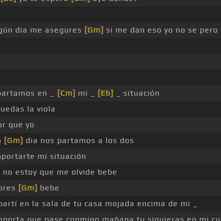
lgún dia me asegures
[Gm]
si me dan eso yo no se pero
partamos en _
[Cm]
mi _
[Eb]
_ situación
uedas la viola
or que yo
n
[Gm]
dia nos partamos a los dos
portarte mi situación
 no estoy que me olvide bebe
ores
[Gm]
bebe
 partí en la sala de tu casa mojada encima de mi _
mporta que pase conmigo mañana tu siguieras en mi cu