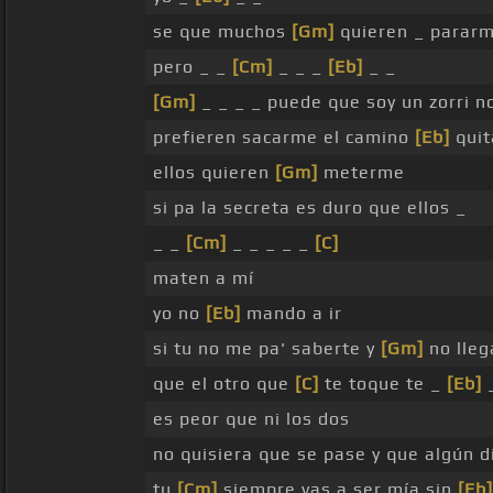
se que muchos
[Gm]
quieren _ pararm
pero _ _
[Cm]
_ _ _
[Eb]
_ _
[Gm]
_ _ _ _ puede que soy un zorri no
prefieren sacarme el camino
[Eb]
quit
ellos quieren
[Gm]
meterme
si pa la secreta es duro que ellos _
_ _
[Cm]
_ _ _ _ _
[C]
maten a mí
yo no
[Eb]
mando a ir
si tu no me pa' saberte y
[Gm]
no lleg
que el otro que
[C]
te toque te _
[Eb]
es peor que ni los dos
no quisiera que se pase y que algún 
tu
[Cm]
siempre vas a ser mía sin
[Eb]