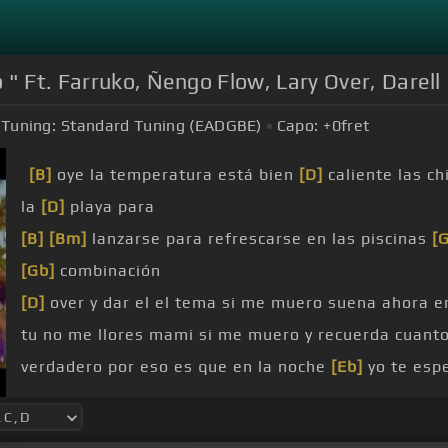
" Ft. Farruko, Ñengo Flow, Lary Over, Darell |
Tuning:
Standard Tuning (EADGBE)
Capo:
+0
fret
[B]
oye la temperatura está bien
[D]
caliente las c
la
[D]
playa para
[B]
[Bm]
lanzarse para refrescarse en las piscinas
[
[Gb]
combinación
[D]
over y dar el el tema si me muero suena ahora e
tu no me llores mami si me muero y recuerda cuanto 
verdadero por eso es que en la noche
[Eb]
yo te esp
te
[Eb]
presto de eso no dudes que algún dia me as
me
[F]
conoces