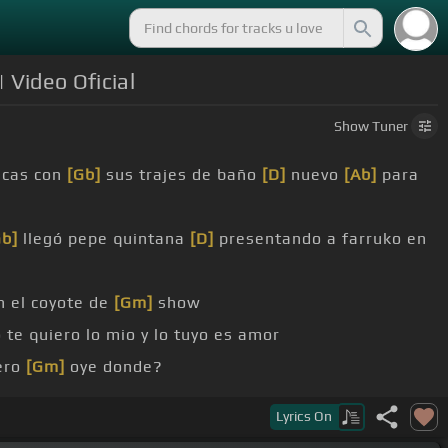
 Video Oficial
Show
Tuner
hicas con
[Gb]
sus trajes de baño
[D]
nuevo
[Ab]
para
Gb]
llegó pepe quintana
[D]
presentando a farruko en
n el coyote de
[Gm]
show
te quiero lo mio y lo tuyo es amor
ero
[Gm]
oye donde?
egures
[Gm]
si me dan eso yo no se pero
[Cm]
ya tu
Lyrics
On