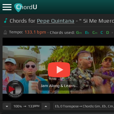
C
U
hord
Chords for
Pepe Quintana
- " Si Me Muero 
133.1
bpm
Tempo:
Chords used:
G
E
C
C
D
m
b
m
Jam Along & Learn...
100
➙
133
BPM
%