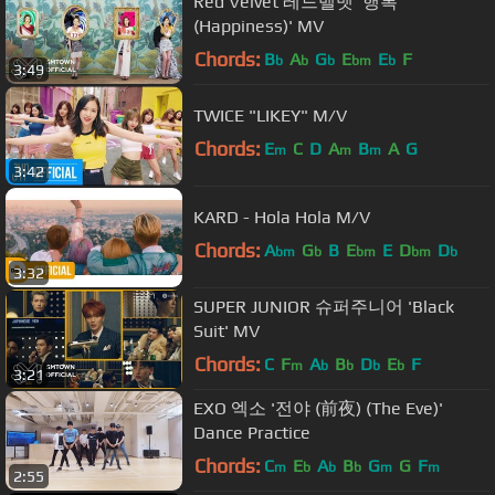
Red Velvet 레드벨벳 '행복
(Happiness)' MV
Chords:
B
A
G
E
E
F
b
b
b
bm
b
3:49
TWICE "LIKEY" M/V
Chords:
E
C
D
A
B
A
G
m
m
m
3:42
KARD - Hola Hola M/V
Chords:
A
G
B
E
E
D
D
bm
b
bm
bm
b
3:32
SUPER JUNIOR 슈퍼주니어 'Black
Suit' MV
Chords:
C
F
A
B
D
E
F
m
b
b
b
b
3:21
EXO 엑소 '전야 (前夜) (The Eve)'
Dance Practice
Chords:
C
E
A
B
G
G
F
m
b
b
b
m
m
2:55