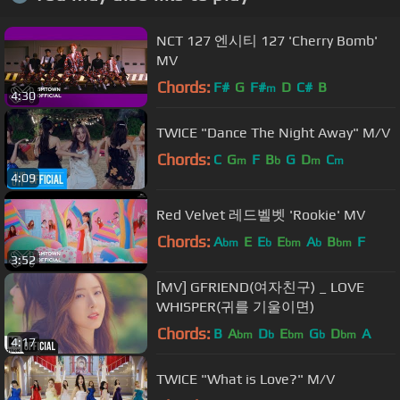
NCT 127 엔시티 127 'Cherry Bomb'
MV
Chords:
F#
G
F#
D
C#
B
m
4:30
TWICE "Dance The Night Away" M/V
Chords:
C
G
F
B
G
D
C
m
b
m
m
4:09
Red Velvet 레드벨벳 'Rookie' MV
Chords:
A
E
E
E
A
B
F
bm
b
bm
b
bm
3:52
[MV] GFRIEND(여자친구) _ LOVE
WHISPER(귀를 기울이면)
Chords:
B
A
D
E
G
D
A
bm
b
bm
b
bm
4:17
TWICE "What is Love?" M/V