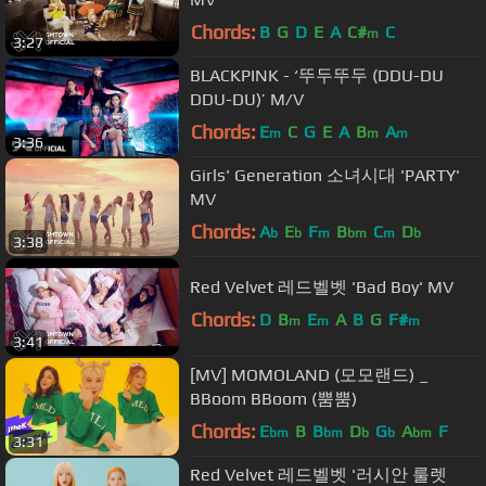
Chords:
B
G
D
E
A
C#
C
m
3:27
BLACKPINK - ‘뚜두뚜두 (DDU-DU
DDU-DU)’ M/V
Chords:
E
C
G
E
A
B
A
m
m
m
3:36
Girls' Generation 소녀시대 'PARTY'
MV
Chords:
A
E
F
B
C
D
b
b
m
bm
m
b
3:38
Red Velvet 레드벨벳 'Bad Boy' MV
Chords:
D
B
E
A
B
G
F#
m
m
m
3:41
[MV] MOMOLAND (모모랜드) _
BBoom BBoom (뿜뿜)
Chords:
E
B
B
D
G
A
F
bm
bm
b
b
bm
3:31
Red Velvet 레드벨벳 '러시안 룰렛