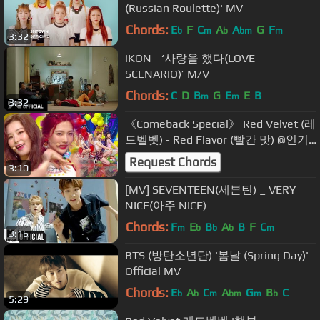
(Russian Roulette)' MV
Chords:
E
F
C
A
A
G
F
b
m
b
bm
m
3:32
iKON - ‘사랑을 했다(LOVE
SCENARIO)’ M/V
Chords:
C
D
B
G
E
E
B
m
m
3:32
《Comeback Special》 Red Velvet (레
드벨벳) - Red Flavor (빨간 맛) @인기
가요 Inkigayo 20170709
Request Chords
3:10
[MV] SEVENTEEN(세븐틴) _ VERY
NICE(아주 NICE)
Chords:
F
E
B
A
B
F
C
m
b
b
b
m
3:16
BTS (방탄소년단) '봄날 (Spring Day)'
Official MV
Chords:
E
A
C
A
G
B
C
b
b
m
bm
m
b
5:29