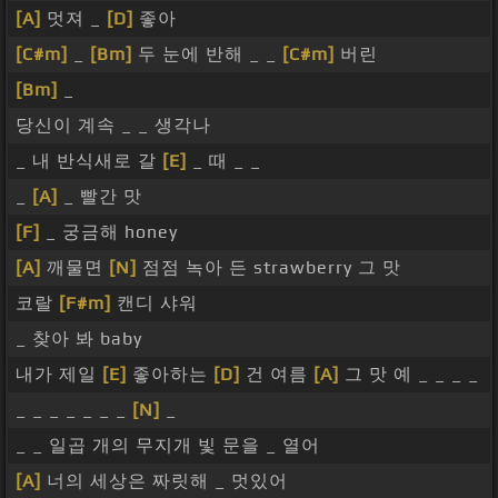
[A]
멋져 _
[D]
좋아
[C#m]
_
[Bm]
두 눈에 반해 _ _
[C#m]
버린
[Bm]
_
당신이 계속 _ _ 생각나
_ 내 반식새로 갈
[E]
_ 때 _ _
_
[A]
_ 빨간 맛
[F]
_ 궁금해 honey
[A]
깨물면
[N]
점점 녹아 든 strawberry 그 맛
코랄
[F#m]
캔디 샤워
_ 찾아 봐 baby
내가 제일
[E]
좋아하는
[D]
건 여름
[A]
그 맛 예 _ _ _ _
_ _ _ _ _ _ _
[N]
_
_ _ 일곱 개의 무지개 빛 문을 _ 열어
[A]
너의 세상은 짜릿해 _ 멋있어