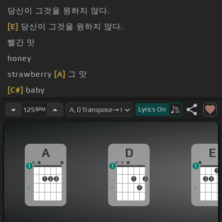
당신이 그것을 원하지 않다.
[E]
당신이 그것을 원하지 않다.
빨간 맛
honey
strawberry
[A]
그 맛
[C#]
baby
여름
[A]
그 맛
Lyrics
On
125
BPM
A
D
E
1
1
1
1
1
2
3
1
2
2
3
3