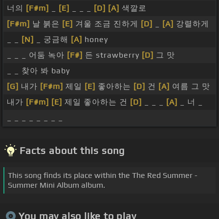
너의
[F#m]
_
[E]
_ _ _
[D]
[A]
색깔로
[F#m]
날 붉은
[E]
겨울 조금 진하게
[D]
_
[A]
강렬하게
_ _
[N]
_ 궁금해
[A]
honey
_ _ _ 어둠 녹아
[F#]
든 strawberry
[D]
그 맛
_ _ 찾아 봐 baby
[G]
내가
[F#m]
제일
[E]
좋아하는
[D]
건
[A]
여름 그 맛
내가
[F#m]
[E]
제일 좋아하는 건
[D]
_ _ _
[A]
_ 너 _
_ _ _ _ _ _ _ _
Facts about this song
This song finds its place within the The Red Summer -
Summer Mini Album album.
You may also like to play