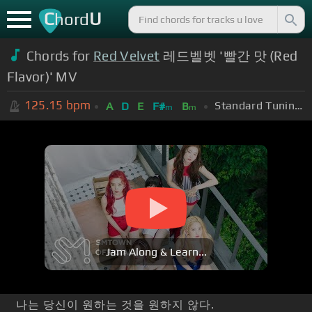
C
U
hord
Chords for
Red Velvet
레드벨벳 '빨간 맛 (Red
Flavor)' MV
125.15
bpm
Standard Tuning (EADGBE)
A
D
E
F#
B
m
m
Jam Along & Learn...
나는 당신이 원하는 것을 원하지 않다.