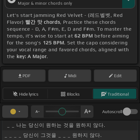
Major & minor chords only
Let's start jamming Red Velvet - (레드벨벳, Red
Flavor)
빨간 맛 chords
, Practice these chords
sequence - D, A, F#m, E, D and F#m. To master the
tempo, it's wise to start at
62 BPM
before aiming
for the song's
125 BPM
. Set the capo considering
your vocal range and favored chords, aligned with
the
key: A Major
.
PDF
Midi
Edit
Hide lyrics
Blocks
Traditional
Autoscroll
_ _ 나는 당신이 원하는 것을 원하지 않다.
_ _ _ _ 당신이 그것을 _ _ _ 원하지 않다.