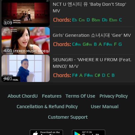
NCT U 엔시티 유 'Baby Don't Stop'
MV
Chords:
E
C
D
B
D
E
C
b
m
bm
b
bm
3:09
Girls' Generation 소녀시대 'Gee' MV
Chords:
C#
G#
B
A
F#
F
G
m
m
m
4:01
SEUNGRI - ‘WHERE R U FROM (Feat.
MINO)’ M/V
Chords:
F#
A
F#
C#
D
C
B
m
4:01
About ChordU
Features
Terms Of Use
Privacy Policy
Cancellation & Refund Policy
User Manual
Customer Support