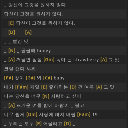
_ 당신이 그것을 원하지 않다.
당신이 그것을 원하지 않다. _
_
[E]
당신이 그것을 원하지 않다.
_
[D]
_ _
[A]
_ _
_ _ 빨간 맛
_
[N]
_ 궁금해 honey
_
[A]
깨물면 점점
[Gm]
녹아 든 strawberry
[A]
그 맛
코랄 캔디 샤워
[F#]
찾아
[G#]
봐
[C#]
baby
내가
[F#m]
제일
[E]
좋아하는
[D]
건 여름
[A]
그 맛
나는 당신을 너무
[N]
사랑하고 싶어
_
[A]
뜨거운 여름 밤에 바람이 _ 불고
너무 쉽게
[Dm]
사랑에 빠져 버릴
[F#m]
19
_ 우리는 모두
[E]
어울리고
[D]
_