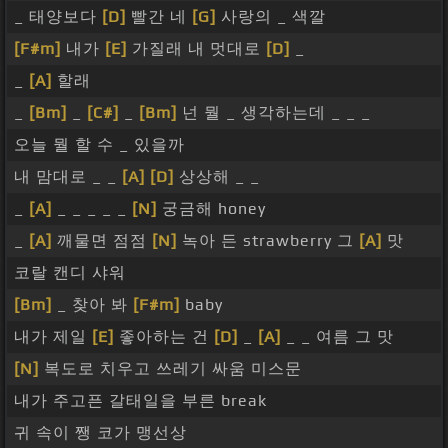
_ 태양보다
[D]
빨간 네
[G]
사랑의 _ 색깔
[F#m]
내가
[E]
가질래 내 멋대로
[D]
_
_
[A]
할래
_
[Bm]
_
[C#]
_
[Bm]
넌 뭘 _ 생각하는데 _ _ _
오늘 뭘 할 수 _ 있을까
내 맘대로 _ _
[A]
[D]
상상해 _ _
_
[A]
_ _ _ _ _
[N]
궁금해 honey
_
[A]
깨물면 점점
[N]
녹아 든 strawberry 그
[A]
맛
코랄 캔디 샤워
[Bm]
_ 찾아 봐
[F#m]
baby
내가 제일
[E]
좋아하는 건
[D]
_
[A]
_ _ 여름 그 맛
[N]
복도로 치우고 쓰레기 싸움 미스문
내가 주고픈 갈태일을 부른 break
귀 속이 쨍 코가 맹선상