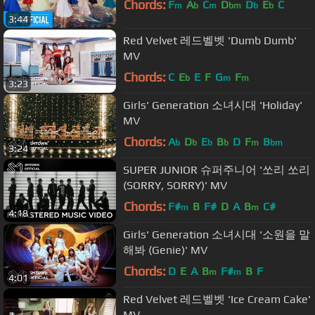
Chords:
F
A
C
D
D
E
C
m
b
m
bm
b
b
3:44
Red Velvet 레드벨벳 'Dumb Dumb'
MV
Chords:
C
E
E
F
G
F
b
m
m
3:23
Girls' Generation 소녀시대 'Holiday'
MV
Chords:
A
D
E
B
D
F
B
b
b
b
b
m
bm
3:24
SUPER JUNIOR 슈퍼주니어 '쏘리 쏘리
(SORRY, SORRY)' MV
Chords:
F#
B
F#
D
A
B
C#
m
m
4:18
Girls' Generation 소녀시대 '소원을 말
해봐 (Genie)' MV
Chords:
D
E
A
B
F#
B
F
m
m
4:01
Red Velvet 레드벨벳 'Ice Cream Cake'
MV