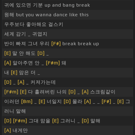
귀에 있으면 기분 up and bang break
원해 but you wanna dance like this
우주보다 좋아해요 걸스키
세계 감기 _ 귀엽지
반이 빠져 그녀 우리
[F#]
break break up
[E]
말 안 해도
[D]
_
[A]
알아주면 안 _
[F#m]
돼
내
[E]
맘은 더 _
[D]
_
[A]
_ 커져가는데
[F#m]
[E]
다 흘려버린 나의
[D]
_
[A]
스크림같이
이러던
[Bm]
_
[E]
너일지
[D]
몰라
[A]
_ _
[F#]
_
[E]
그
러니 말해
[D]
[F#m]
그대 맘을
[E]
그러니 _
[D]
말해
[A]
내게만