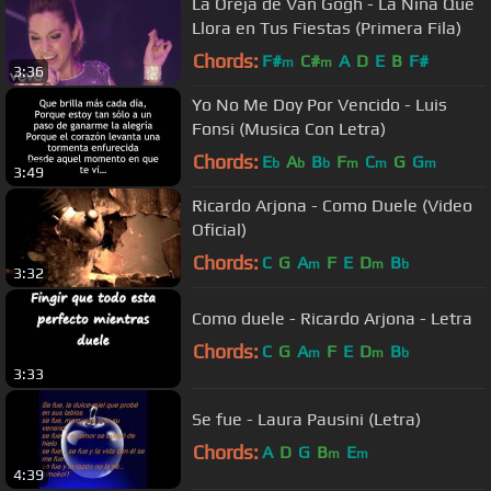
La Oreja de Van Gogh - La Niña Que
Llora en Tus Fiestas (Primera Fila)
Chords:
F#
C#
A
D
E
B
F#
m
m
3:36
Yo No Me Doy Por Vencido - Luis
Fonsi (Musica Con Letra)
Chords:
E
A
B
F
C
G
G
b
b
b
m
m
m
3:49
Ricardo Arjona - Como Duele (Video
Oficial)
Chords:
C
G
A
F
E
D
B
m
m
b
3:32
Como duele - Ricardo Arjona - Letra
Chords:
C
G
A
F
E
D
B
m
m
b
3:33
Se fue - Laura Pausini (Letra)
Chords:
A
D
G
B
E
m
m
4:39