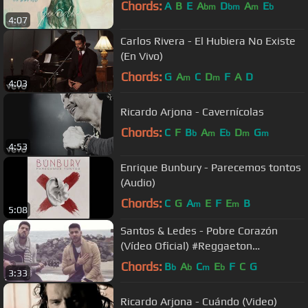
Chords:
A
B
E
A
D
A
E
bm
bm
m
b
4:07
Carlos Rivera - El Hubiera No Existe
(En Vivo)
Chords:
G
A
C
D
F
A
D
m
m
4:03
Ricardo Arjona - Cavernícolas
Chords:
C
F
B
A
E
D
G
b
m
b
m
m
4:53
Enrique Bunbury - Parecemos tontos
(Audio)
Chords:
C
G
A
E
F
E
B
m
m
5:08
Santos & Ledes - Pobre Corazón
(Vídeo Oficial) #Reggaeton
#MusicaLatina #Reggaeton
Chords:
B
A
C
E
F
C
G
b
b
m
b
3:33
#MusicaLatina
Ricardo Arjona - Cuándo (Video)