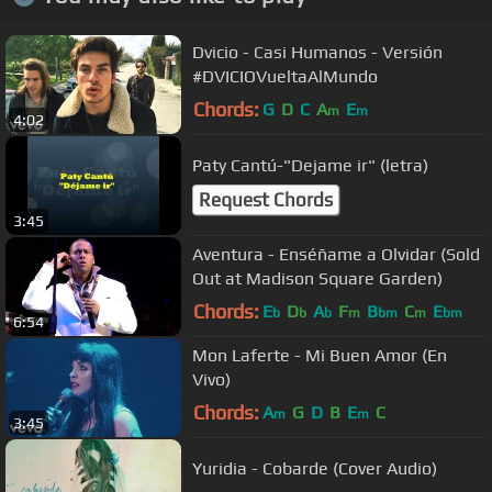
Dvicio - Casi Humanos - Versión
#DVICIOVueltaAlMundo
Chords:
G
D
C
A
E
m
m
4:02
Paty Cantú-"Dejame ir" (letra)
Request Chords
3:45
Aventura - Enséñame a Olvidar (Sold
Out at Madison Square Garden)
Chords:
E
D
A
F
B
C
E
b
b
b
m
bm
m
bm
6:54
Mon Laferte - Mi Buen Amor (En
Vivo)
Chords:
A
G
D
B
E
C
m
m
3:45
Yuridia - Cobarde (Cover Audio)