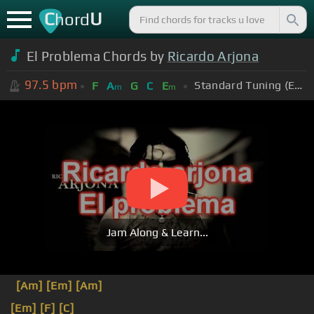
C
U
hord
El Problema Chords by
Ricardo Arjona
97.5
bpm
Standard Tuning (EADGBE)
F
A
G
C
E
m
m
Jam Along & Learn...
[Am]
[Em]
[Am]
[Em]
[F]
[C]