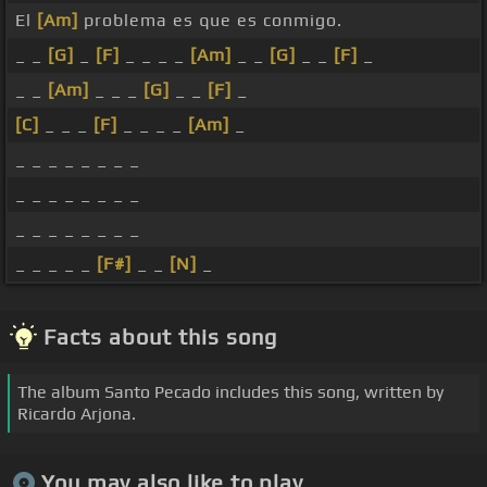
El
[Am]
problema es que es conmigo.
_ _
[G]
_
[F]
_ _ _ _
[Am]
_ _
[G]
_ _
[F]
_
_ _
[Am]
_ _ _
[G]
_ _
[F]
_
[C]
_ _ _
[F]
_ _ _ _
[Am]
_
_ _ _ _ _ _ _ _
_ _ _ _ _ _ _ _
_ _ _ _ _ _ _ _
_ _ _ _ _
[F#]
_ _
[N]
_
Facts about this song
The album Santo Pecado includes this song, written by
Ricardo Arjona.
You may also like to play