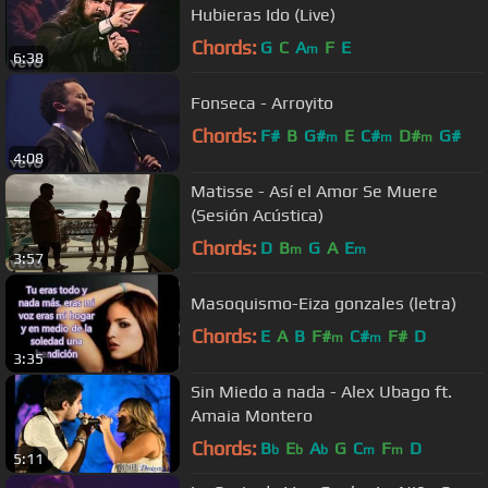
Hubieras Ido (Live)
Chords:
G
C
A
F
E
m
6:38
Fonseca - Arroyito
Chords:
F#
B
G#
E
C#
D#
G#
m
m
m
4:08
Matisse - Así el Amor Se Muere
(Sesión Acústica)
Chords:
D
B
G
A
E
m
m
3:57
Masoquismo-Eiza gonzales (letra)
Chords:
E
A
B
F#
C#
F#
D
m
m
3:35
Sin Miedo a nada - Alex Ubago ft.
Amaia Montero
Chords:
B
E
A
G
C
F
D
b
b
b
m
m
5:11