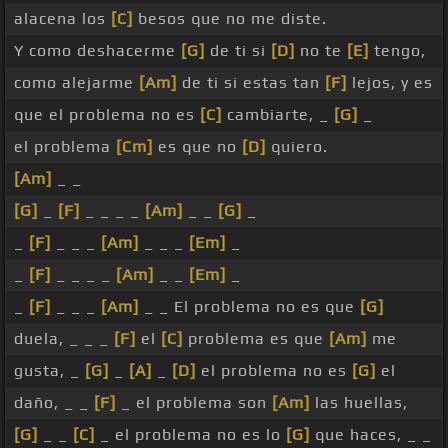
alacena los
[C]
besos que no me diste.
Y como deshacerme
[G]
de ti si
[D]
no te
[E]
tengo,
como alejarme
[Am]
de ti si estas tan
[F]
lejos, y es
que el problema no es
[C]
cambiarte, _
[G]
_
el problema
[Cm]
es que no
[D]
quiero.
[Am]
_ _
[G]
_
[F]
_ _ _ _
[Am]
_ _
[G]
_
_
[F]
_ _ _
[Am]
_ _ _
[Em]
_
_
[F]
_ _ _ _
[Am]
_ _
[Em]
_
_
[F]
_ _ _
[Am]
_ _ El problema no es que
[G]
duela, _ _ _
[F]
el
[C]
problema es que
[Am]
me
gusta, _
[G]
_
[A]
_
[D]
el problema no es
[G]
el
daño, _ _
[F]
_ el problema son
[Am]
las huellas,
[G]
_ _
[C]
_ el problema no es lo
[G]
que haces, _ _