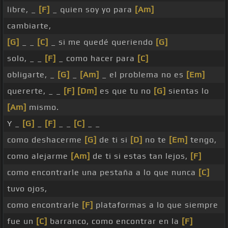
libre, _
[F]
_ quien soy yo para
[Am]
cambiarte,
[G]
_ _
[C]
_ si me quedé queriendo
[G]
solo, _ _
[F]
_ como hacer para
[C]
obligarte, _
[G]
_
[Am]
_ el problema no es
[Em]
quererte, _ _
[F]
[Dm]
es que tu no
[G]
sientas lo
[Am]
mismo.
Y _
[G]
_
[F]
_ _
[C]
_ _
como deshacerme
[G]
de ti si
[D]
no te
[Em]
tengo,
como alejarme
[Am]
de ti si estas tan lejos,
[F]
como encontrarle una pestaña a lo que nunca
[C]
tuvo ojos,
como encontrarle
[F]
plataformas a lo que siempre
fue un
[C]
barranco, como encontrar en la
[F]