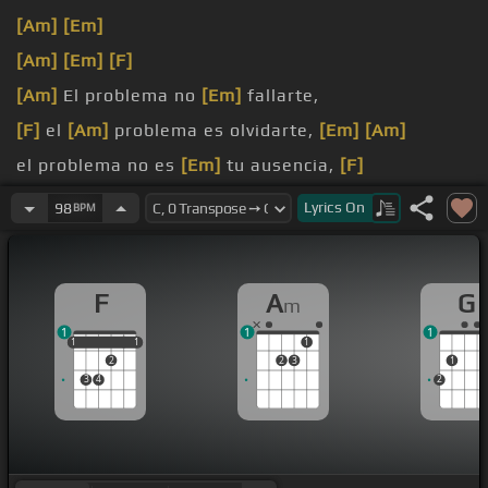
[Am]
[Em]
[Am]
[Em]
[F]
[Am]
El problema no
[Em]
fallarte,
[F]
el
[Am]
problema es olvidarte,
[Em]
[Am]
el problema no es
[Em]
tu ausencia,
[F]
[Am]
el problema es que te espero.
Lyrics
On
98
BPM
F
A
G
m
1
1
1
1
1
1
1
1
1
2
2
3
1
3
4
2