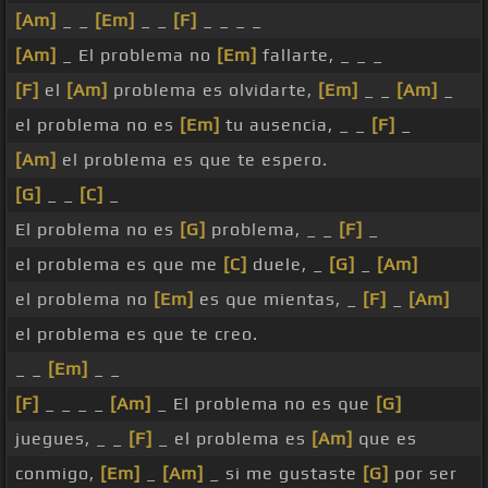
[Am]
_ _
[Em]
_ _
[F]
_ _ _ _
[Am]
_ El problema no
[Em]
fallarte, _ _ _
[F]
el
[Am]
problema es olvidarte,
[Em]
_ _
[Am]
_
el problema no es
[Em]
tu ausencia, _ _
[F]
_
[Am]
el problema es que te espero.
[G]
_ _
[C]
_
El problema no es
[G]
problema, _ _
[F]
_
el problema es que me
[C]
duele, _
[G]
_
[Am]
el problema no
[Em]
es que mientas, _
[F]
_
[Am]
el problema es que te creo.
_ _
[Em]
_ _
[F]
_ _ _ _
[Am]
_ El problema no es que
[G]
juegues, _ _
[F]
_ el problema es
[Am]
que es
conmigo,
[Em]
_
[Am]
_ si me gustaste
[G]
por ser