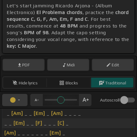
Let's start jamming Ricardo Arjona - (Album
Electronico)
El Problema chords
, practice the
chord
sequence C, G, F, Am, Em, F and C
. For best
results, commence at
48 BPM
and progress to the
song's
BPM of 98
. Adapt the capo setting
considering your vocal range, with reference to the
key: C Major
.
PDF
Midi
Edit
Hide lyrics
Blocks
Traditional
Autoscroll
_
[Am]
_ _
[Em]
_
[Am]
_ _ _ _
_ _
[Em]
_ _
[F]
_ _ _
[C]
_
[Am]
_ _ _ _ _ _ _
[Em]
_