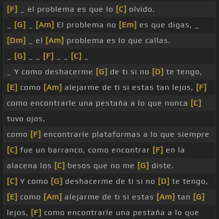
[F]
_ el problema es que lo
[C]
olvido.
_
[G]
_
[Am]
El problema no
[Em]
es que digas, _
[Dm]
_ el
[Am]
problema es lo que callas.
_
[G]
_ _
[F]
_ _
[C]
_
_ Y como deshacerme
[G]
de ti si no
[D]
te tengo,
[E]
como
[Am]
alejarme de ti si estas tan lejos,
[F]
como encontrarle una pestaña a lo que nunca
[C]
tuvo ojos,
como
[F]
encontrarle plataformas a lo que siempre
[C]
fue un barranco, como encontrar
[F]
en la
alacena los
[C]
besos que no me
[G]
diste.
[C]
Y como
[G]
deshacerme de ti si no
[D]
te tengo,
[E]
como
[Am]
alejarme de ti si estas
[Am]
tan
[G]
lejos,
[F]
como encontrarle una pestaña a lo que