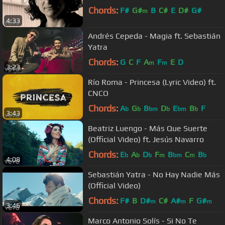
Chords:
F#
G#
B
C#
E
D#
G#
m
4:33
Andrés Cepeda - Magia ft. Sebastián
Yatra
Chords:
G
C
F
A
F
E
D
m
m
3:23
Río Roma - Princesa (Lyric Video) ft.
CNCO
Chords:
A
G
B
D
E
B
F
b
b
bm
b
bm
b
3:43
Beatriz Luengo - Más Que Suerte
(Official Video) ft. Jesús Navarro
Chords:
E
A
D
F
B
C
B
b
b
b
m
bm
m
b
4:08
Sebastián Yatra - No Hay Nadie Más
(Official Video)
Chords:
F#
B
D#
C#
A#
F
G#
m
m
m
3:46
Marco Antonio Solís - Si No Te