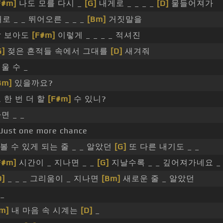
F#m]
나도 모를 다시 _
[G]
내게로 _ _ _ _
[D]
물들어져가
로 _ _ 뛰어오른 _ _ _
[Bm]
거짓말을
날 보아도
[F#m]
이렇게 _ _ _ _ 적셔진
G]
젖은 흔적들 속에서 그대를
[D]
새겨줘
지울 수 _
Bm]
있을까요?
또 한 번 더 할
[F#m]
수 있니?
하면 _ _
Just one more chance
볼 수 있게 되는 줄 _ _ 알았던
[G]
또 다른 내기도 _ _
F#m]
시간이 _ 지나면 _ _
[G]
지날수록 _ _ 깊어져가네요 _ 
D]
_ _ _ 그리움이 _ 지나면
[Bm]
새로운 줄 _ 알았던
_
m]
내 마음 속 시계는
[D]
_