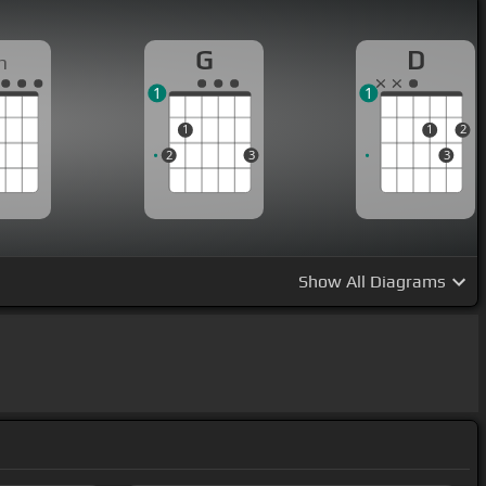
G
D
m
1
1
1
1
2
2
3
3
Show
All Diagrams