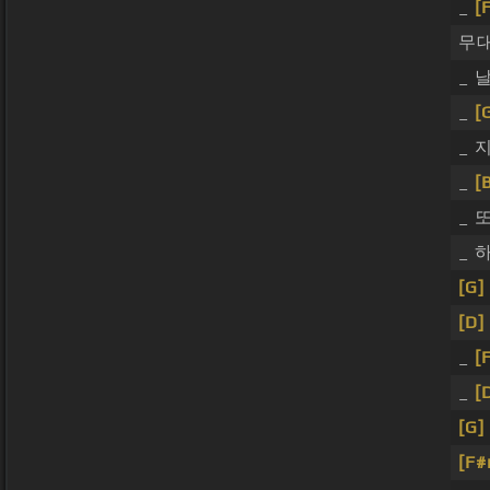
_
[
무대
_ 
_
[
_ 
_
[
_ 
_ 
[G]
[D]
_
[
_
[
[G]
[F#