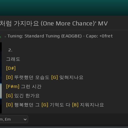
처럼 가지마요 (One More Chance)' MV
Tuning:
Standard Tuning (EADGBE)
Capo:
+0
fret
m
2.
그래도
[D#]
[D]
뚜렷했던 모습도
[G]
잊혀지나요
[F#m]
그런 시간
[G]
있긴 한가요
[D]
행복했던 그
[G]
기억도 다
[B]
지워지나요
[F#m]
그런 사랑이