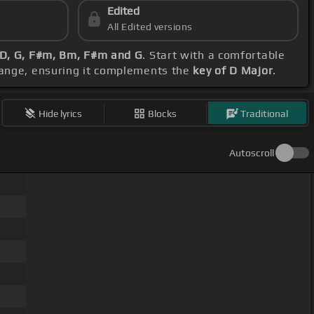
Edited
All Edited versions
 D, G, F#m, Bm, F#m and G
. Start with a comfortable
 range, ensuring it complements the
key of D Major
.
Hide lyrics
Blocks
Traditional
Autoscroll