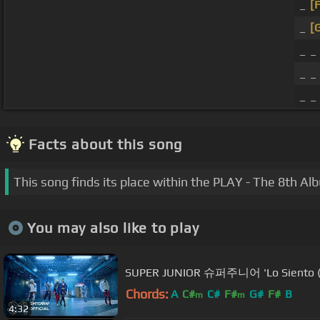
_
[
_
[
_ _
_ _
_ _
Facts about this song
This song finds its place within the PLAY - The 8th A
You may also like to play
SUPER JUNIOR 슈퍼주니어 'Lo Siento (Fe
Chords:
A
C#
C#
F#
G#
F#
B
m
m
4:32