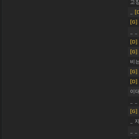
고
_
[
[G]
_ 
[D]
[G]
비는
[G]
[D]
이대
_ 
[G]
_ 
_ 