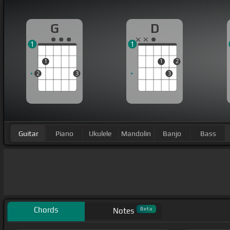
G
D
1
1
1
1
2
2
3
3
Guitar
Piano
Ukulele
Mandolin
Banjo
Bass
Chords
Beta
Notes