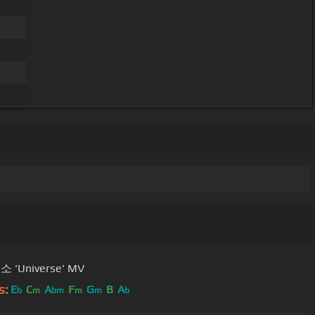
소 'Universe' MV
s:
E
C
A
F
G
B
A
b
m
bm
m
m
b