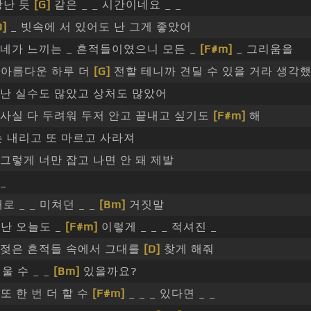
장난 듯
[G]
같은 _ _ 시간이네요 _ _
D]
_ 빗속에 서 있어도 난 그게 좋았어
네가 느끼는 _ 흔적들이였으니 모든 _
[F#m]
_ 그리움을
_ 아름다운 하루 더
[G]
전할 테니까 견딜 수 있을 거라 생각
난 실수도 많았고 상처도 많았어
사실 다 두려워 두저 안고 끝내고 싶기도
[F#m]
해
 내리고 또 마르고 사라져
그렇게 너만 잡고 나면 안 돼 제발
_
로 _ _ 미쳐던 _ _
[Bm]
거짓말
_ 난 오늘도 _
[F#m]
이렇게 _ _ _ 적셔진 _
젖은 흔적들 속에서 그대를
[D]
찾게 해줘
지울 수 _ _
[Bm]
있을까요?
_ 또 한 번 더 할 수
[F#m]
_ _ _ 있다면 _ _