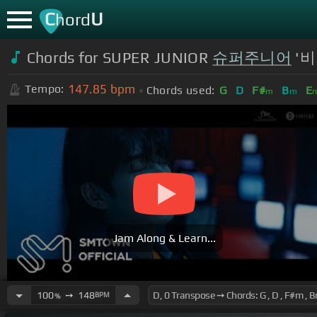
C
U
hord
Chords for SUPER JUNIOR
슈퍼주니어
'비
147.85
bpm
Tempo:
Chords used:
G
D
F#
B
E
m
m
Jam Along & Learn...
100
➙
148
BPM
%