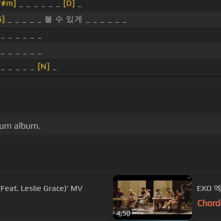
F#m]
_ _ _ _ _ _
[D]
_
G]
_ _ _ _ _ 볼 수 있게 _ _ _ _ _ _
 _ _ _ _ _ _
 _ _ _ _ _ _
 _ _ _ _ _
[N]
_
lbum album.
at. Leslie Grace)' MV
EXO 엑
Chord
4:50