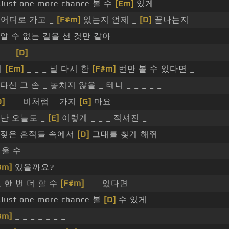
Just one more chance 볼 수
[Em]
있게
_ 어디로 가고 _
[F#m]
있는지 언제 _
[D]
끝나는지
알 수 없는 길을 선 것만 같아
 _ _
[D]
_
제
[Em]
_ _ _ 널 다시 한
[F#m]
번만 볼 수 있다면 _
다신 그 손 _ 놓치지 않을 _ 테니 _ _ _ _ _
D]
_ _ 비처럼 _ 가지
[G]
마요
_ 난 오늘도 _
[E]
이렇게 _ _ _ 적셔진 _
젖은 흔적들 속에서
[D]
그대를 찾게 해줘
지울 수 _ _
Bm]
있을까요?
또 한 번 더 할 수
[F#m]
_ _ 있다면 _ _ _
Just one more chance 볼
[D]
수 있게 _ _ _ _ _ _
Bm]
_ _ _ _ _ _ _