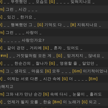
D]
_ _ 뚜렷했던 _ _ 모습도
[G]
_ _ _ _ 잊혀지나요 _
m]
그런 _ 시간 _ _ _
G]
_ 있긴 _ 한가요 _
D]
_ _ 행복했던 그 _
[G]
기억도 다 _ _
[B]
지워지나요 _
m]
그런 _ _ _ 사랑이 _
G]
_ _ _ _ _ 사랑인가요?
D]
_ 같이 걷던 _ 거리에
[G]
_ 혼자 _ 있어도 _
F#m]
_ _ 거짓말처럼 모든 게 _
[G]
_ 믿겨지지 _ 않네요 _
D]
_ _ _ 한순간의 _ 찰나가
[G]
_ 영원할 줄 _ 알았던 _
m]
그 _ 생각도 _ 마음도
[G]
모두 _ _ _
[Gm]
이기적이었나요
D]
_ 이제는 서로 다른 _ 시간 속에
[G]
더 _ _ _ _
[Em]
숙해지고
m]
그와 내가 만난 순간
[G]
속에 다시 _ 눈물이 _ 흘러도
D]
_ 언제가 될지 모를 _ 한숨
[Bm]
이 노래가
[G]
되고 _