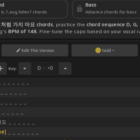
ed
Bass
s 6,7,aug,hdim7 chords
Advance chords for bass
처럼 가지 마요 chords
, practice the
chord sequence D, G,
ng's
BPM of 148
. Fine-tune the capo based on your vocal
Edit
This Version
Gold
.
D
+0
Key:
_ _ _ _ _ _ _
 _ _ _ _ _ _
 _ _ _ _ _ _
_ _ _ _ _ _
 _ _ _ _ _ _
D#]
_ _ _ _ _ _ _