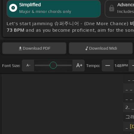
Simplified
Advanc
Major & minor chords only
Include
Let's start jamming 슈퍼주니어 - (One More Chance)
비
73 BPM
and as you become proficient, aim for the so
Download
PDF
Download
Midi
Font Size:
Tempo:
148
BPM
_ 
_ _
_ _
2. 
그래도
_
[