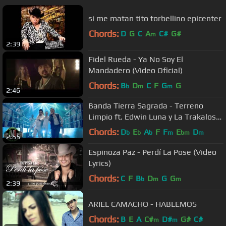
si me matan tito torbellino epicenter
Chords:
D
G
C
A
C#
G#
m
2:39
Fidel Rueda - Ya No Soy El
Mandadero (Video Oficial)
Chords:
B
D
C
F
G
G
b
m
m
2:46
Banda Tierra Sagrada - Terreno
Limpio ft. Edwin Luna y La Trakalosa
de Monterrey (Video Oficial)
Chords:
D
E
A
F
F
E
D
b
b
b
m
bm
m
2:55
Espinoza Paz - Perdí La Pose (Video
Lyrics)
Chords:
C
F
B
D
G
G
b
m
m
2:39
ARIEL CAMACHO - HABLEMOS
Chords:
B
E
A
C#
D#
G#
C#
m
m