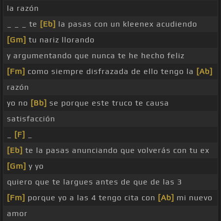
la razón
_ _ _ te
[Eb]
la pasas con un kleenex acudiendo
[Gm]
tu nariz llorando
y argumentando que nunca te he hecho feliz
[Fm]
como siempre disfrazada de ello tengo la
[Ab]
razón
yo no
[Bb]
se porque este truco te causa
satisfacción
_
[F]
_
[Eb]
te la pasas anunciando que volverás con tu ex
[Gm]
y yo
quiero que te largues antes de que de las 3
[Fm]
porque yo a las 4 tengo cita con
[Ab]
mi nuevo
amor