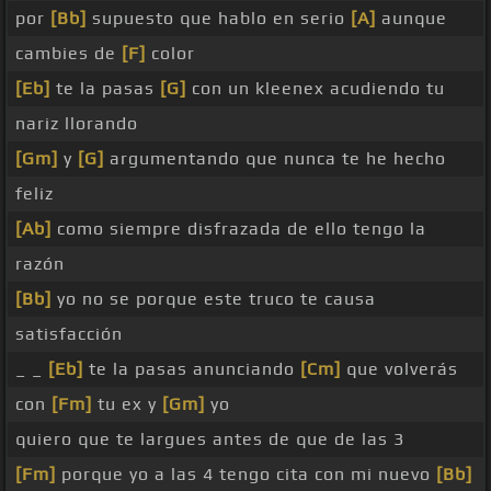
por
[Bb]
supuesto que hablo en serio
[A]
aunque
cambies de
[F]
color
[Eb]
te la pasas
[G]
con un kleenex acudiendo tu
nariz llorando
[Gm]
y
[G]
argumentando que nunca te he hecho
feliz
[Ab]
como siempre disfrazada de ello tengo la
razón
[Bb]
yo no se porque este truco te causa
satisfacción
_ _
[Eb]
te la pasas anunciando
[Cm]
que volverás
con
[Fm]
tu ex y
[Gm]
yo
quiero que te largues antes de que de las 3
[Fm]
porque yo a las 4 tengo cita con mi nuevo
[Bb]