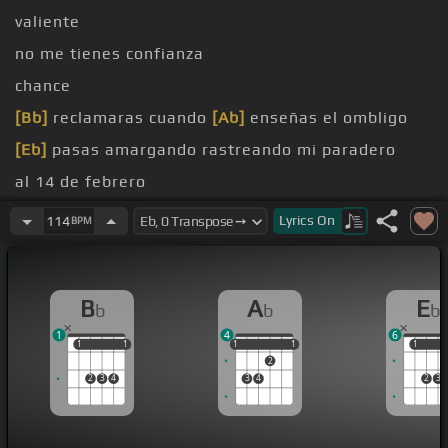
valiente
no me tienes confianza
chance
[Bb]
reclamaras cuando
[Ab]
enseñas el ombligo
[Eb]
pasas amargando rastreando mi paradero
al 14 de febrero
un cuadro
Lyrics
On
114
BPM
B
A
E
b
b
b
1
4
6
1
1
1
1
1
1
1
1
1
1
1
2
2
3
4
3
4
2
3