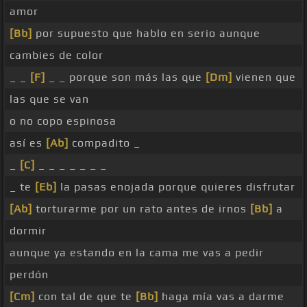
amor
[Bb]
por supuesto que hablo en serio aunque
cambies de color
_ _
[F]
_ _ porque son más las que
[Dm]
vienen que
las que se van
o no copo espinosa
así es
[Ab]
compadito _
_
[C]
_ _ _ _ _ _ _
_ te
[Eb]
la pasas enojada porque quieres disfrutar
[Ab]
torturarme por un rato antes de irnos
[Bb]
a
dormir
aunque ya estando en la cama me vas a pedir
perdón
[Cm]
con tal de que te
[Bb]
haga mía vas a darme