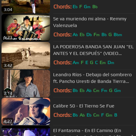
Chords:
E
F
G
B
b
m
b
3:04
Se va muriendo mi alma - Remmy
Valenzuela
Chords:
A
E
D
F
B
G
B
b
b
b
m
b
bm
5:23
LA PODEROSA BANDA SAN JUAN "EL
ANTES Y EL DESPUÉS" (VIDEO
OFICIAL)
Chords:
A
F
E
G
C
E
D
m
m
m
3:42
Leandro Ríos - Debajo del sombrero
ft. Pancho Uresti de Banda Tierra
Sagrada (Video Oficial)
Chords:
B
E
A
C
F
G
G
b
b
b
m
m
m
3:14
Calibre 50 - El Tierno Se Fue
Chords:
B
A
E
C
F
G
B
b
b
b
m
m
4:27
El Fantasma - En El Camino (En