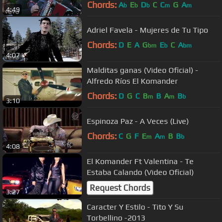
Chords:
A
E
D
C
C
G
A
b
b
b
m
m
4:49
Adriel Favela - Mujeres de Tu Tipo
Chords:
D
E
A
G
E
C
A
bm
b
bm
4:07
Malditas ganas (Video Oficial) -
Alfredo Ríos El Komander
Chords:
D
G
C
B
B
A
B
m
m
b
3:10
Espinoza Paz - A Veces (Live)
Chords:
C
G
F
E
A
B
B
m
m
b
4:08
El Komander Ft Valentina - Te
Estaba Calando (Video Oficial)
Request Chords
3:27
Caracter Y Estilo - Tito Y Su
Torbellino -2013