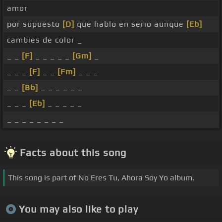
amor
por supuesto
[D]
que hablo en serio aunque
[Eb]
cambies de color _
_ _
[F]
_ _ _ _ _
[Gm]
_
_ _ _
[F]
_ _
[Fm]
_ _ _
_ _
[Bb]
_ _ _ _ _ _
_ _ _
[Eb]
_ _ _ _ _
_ _ _ _ _ _ _ _
Facts about this song
This song is part of No Eres Tu, Ahora Soy Yo album.
You may also like to play