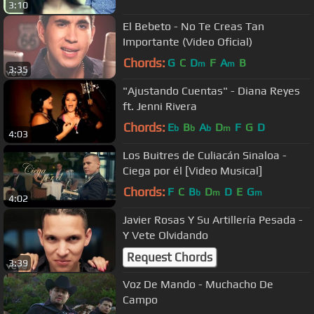
3:10
El Bebeto - No Te Creas Tan
Importante (Video Oficial)
Chords:
G
C
D
F
A
B
m
m
3:35
"Ajustando Cuentas" - Diana Reyes
ft. Jenni Rivera
Chords:
E
B
A
D
F
G
D
b
b
b
m
4:03
Los Buitres de Culiacán Sinaloa -
Ciega por él [Video Musical]
Chords:
F
C
B
D
D
E
G
b
m
m
4:02
Javier Rosas Y Su Artillería Pesada -
Y Vete Olvidando
Request Chords
3:39
Voz De Mando - Muchacho De
Campo