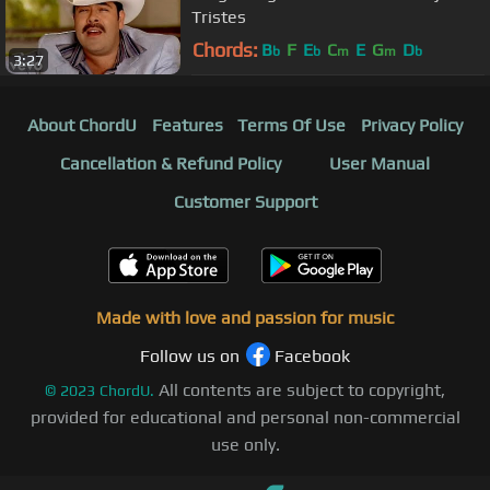
Tristes
Chords:
B
F
E
C
E
G
D
b
b
m
m
b
3:27
About ChordU
Features
Terms Of Use
Privacy Policy
Cancellation & Refund Policy
User Manual
Customer Support
Made with love and passion for music
Follow us on
Facebook
All contents are subject to copyright,
©
2023
ChordU.
provided for educational and personal non-commercial
use only.