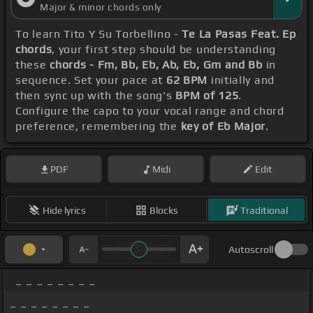
Major & minor chords only
To learn Tito Y Su Torbellino -
Te La Pasas Feat. Ep
chords
, your first step should be understanding
these
chords - Fm, Bb, Eb, Ab, Eb, Gm and Bb
in
sequence. Set your pace at
62 BPM
initially and
then sync up with the song's
BPM of 125
.
Configure the capo to your vocal range and chord
preference, remembering the
key of Eb Major
.
PDF
Midi
Edit
Hide lyrics
Blocks
Traditional
Autoscroll
_ _ _ _ _ _ _ _
_ _ _ _ _ _ _ _