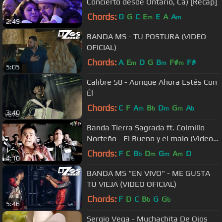
Concierto desde Ontario, Ca) [Recap]
Chords:
D
G
C
E
E
A
A
m
m
2:49
BANDA MS - TU POSTURA (VIDEO
OFICIAL)
Chords:
A
E
D
G
B
F#
F#
m
m
m
5:05
Calibre 50 - Aunque Ahora Estés Con
Él
Chords:
C
F
A
B
D
G
A
m
b
m
m
b
3:40
Banda Tierra Sagrada ft. Colmillo
Norteño - El Bueno y el malo (Video
Oficial)
Chords:
F
C
B
D
G
A
D
b
m
m
m
4:10
BANDA MS "EN VIVO" - ME GUSTA
TU VIEJA (VIDEO OFICIAL)
Chords:
F
D
C
B
G
G
b
b
5:46
Sergio Vega - Muchachita De Ojos