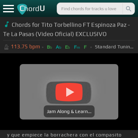
C
U
hord
Chords for Tito Torbellino FT Espinoza Paz -
Te La Pasas (Video Oficial) EXCLUSIVO
113.75
bpm
Standard Tuning (EADGBE)
B
A
E
F
F
b
b
b
m
Jam Along & Learn...
y que empiece la borrachera con el compasito