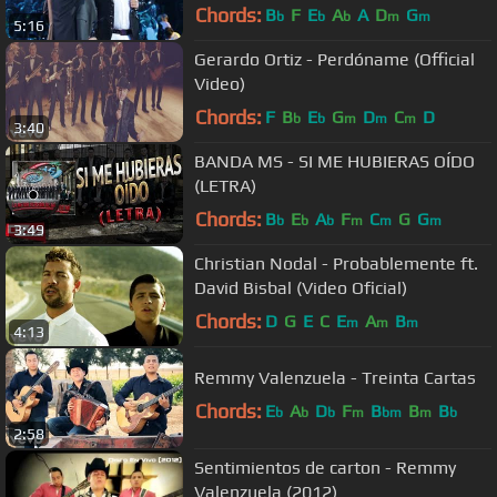
Octubre 2017)
Chords:
B
F
E
A
A
D
G
b
b
b
m
m
5:16
Gerardo Ortiz - Perdóname (Official
Video)
Chords:
F
B
E
G
D
C
D
b
b
m
m
m
3:40
BANDA MS - SI ME HUBIERAS OÍDO
(LETRA)
Chords:
B
E
A
F
C
G
G
b
b
b
m
m
m
3:49
Christian Nodal - Probablemente ft.
David Bisbal (Video Oficial)
Chords:
D
G
E
C
E
A
B
m
m
m
4:13
Remmy Valenzuela - Treinta Cartas
Chords:
E
A
D
F
B
B
B
b
b
b
m
bm
m
b
2:58
Sentimientos de carton - Remmy
Valenzuela (2012)