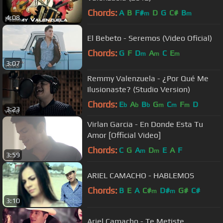
Chords:
A
B
F#
D
G
C#
B
m
m
4:08
El Bebeto - Seremos (Video Oficial)
Chords:
G
F
D
A
C
E
m
m
m
3:07
Remmy Valenzuela - ¿Por Qué Me
Ilusionaste? (Studio Version)
Chords:
E
A
B
G
C
F
D
b
b
b
m
m
m
3:23
Virlan Garcia - En Donde Esta Tu
Amor [Official Video]
Chords:
C
G
A
D
E
A
F
m
m
3:59
ARIEL CAMACHO - HABLEMOS
Chords:
B
E
A
C#
D#
G#
C#
m
m
3:10
Ariel Camacho - Te Metiste