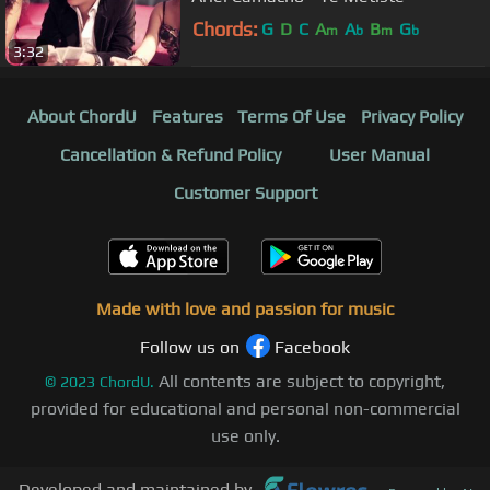
Chords:
G
D
C
A
A
B
G
m
b
m
b
3:32
About ChordU
Features
Terms Of Use
Privacy Policy
Cancellation & Refund Policy
User Manual
Customer Support
Made with love and passion for music
Follow us on
Facebook
All contents are subject to copyright,
©
2023
ChordU.
provided for educational and personal non-commercial
use only.
Developed and maintained by