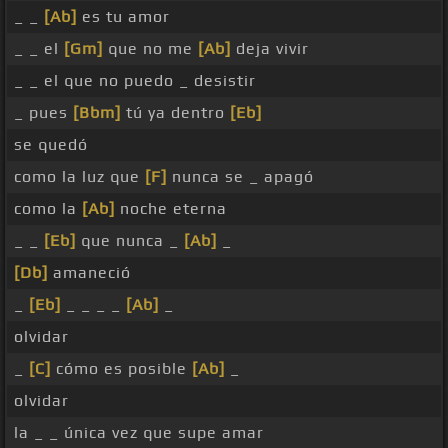
_ _
[Ab]
es tu amor
_ _ el
[Gm]
que no me
[Ab]
deja vivir
_ _ el que no puedo _ desistir
_ pues
[Bbm]
tú ya dentro
[Eb]
se quedó
como la luz que
[F]
nunca se _ apagó
como la
[Ab]
noche eterna
_ _
[Eb]
que nunca _
[Ab]
_
[Db]
amaneció
_
[Eb]
_ _ _ _
[Ab]
_
olvidar
_
[C]
cómo es posible
[Ab]
_
olvidar
la _ _ única vez que supe amar