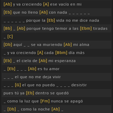
[Ab]
y va creciendo
[A]
ese vacío en mi
[Eb]
que no lleno
[Ab]
con nada _ _ _ _ _ _
_ _ _ _ _ _ porque la
[Eb]
vida no me dice nada
[Bb]
_
[Ab]
porque tengo temor a las
[Ebm]
tiradas
_
[C]
[Db]
aquí _ _ se va muriendo
[Ab]
mi alma
_ y va creciendo
[A]
cada
[Bbm]
día más
[Eb]
_ el cielo de
[Ab]
mi esperanza
_
[Eb]
_ _ _
[Ab]
es tu amor
_ _ _ el que no me deja vivir
_ _ _
[G]
el que no puedo _ _ _ _ desistir
pues tú ya
[Eb]
dentro se quedó
_ como la luz que
[Fm]
nunca se apagó
_
[Db]
_ como la noche
[Ab]
_