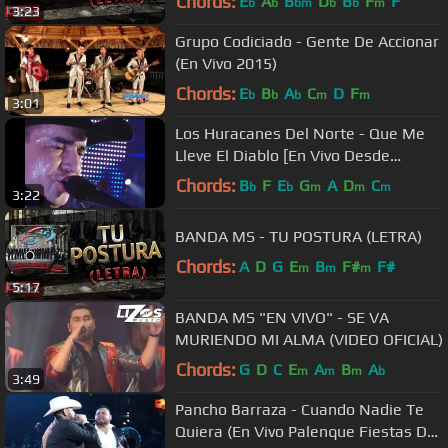
Chords:
E
A
B
D
B
F
F
b
b
bm
b
b
m
3:23
Grupo Codiciado - Gente De Accionar
(En Vivo 2015)
Chords:
E
B
A
C
D
F
b
b
b
m
m
3:01
Los Huracanes Del Norte - Que Me
Lleve El Diablo [En Vivo Desde
Monterrey]
Chords:
B
F
E
G
A
D
C
b
b
m
m
m
3:22
BANDA MS - TU POSTURA (LETRA)
Chords:
A
D
G
E
B
F#
F#
m
m
m
5:17
BANDA MS "EN VIVO" - SE VA
MURIENDO MI ALMA (VIDEO OFICIAL)
Chords:
G
D
C
E
A
B
A
m
m
m
b
3:49
Pancho Barraza - Cuando Nadie Te
Quiera (En Vivo Palenque Fiestas De