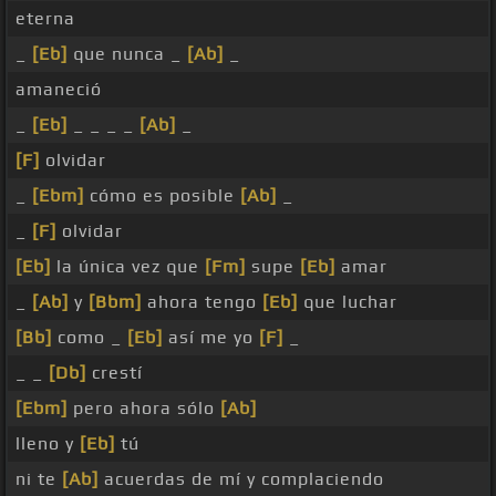
eterna
_
[Eb]
que nunca _
[Ab]
_
amaneció
_
[Eb]
_ _ _ _
[Ab]
_
[F]
olvidar
_
[Ebm]
cómo es posible
[Ab]
_
_
[F]
olvidar
[Eb]
la única vez que
[Fm]
supe
[Eb]
amar
_
[Ab]
y
[Bbm]
ahora tengo
[Eb]
que luchar
[Bb]
como _
[Eb]
así me yo
[F]
_
_ _
[Db]
crestí
[Ebm]
pero ahora sólo
[Ab]
lleno y
[Eb]
tú
ni te
[Ab]
acuerdas de mí y complaciendo