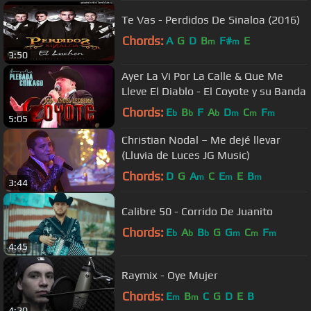
Te Vas - Perdidos De Sinaloa (2016)
Chords:
A
G
D
B
F#
E
m
m
3:50
Ayer La Vi Por La Calle & Que Me
Lleve El Diablo - El Coyote y su Banda
Chords:
E
B
F
A
D
C
F
b
b
b
m
m
m
5:05
Christian Nodal – Me dejé llevar
(Lluvia de Luces JG Music)
Chords:
D
G
A
C
E
E
B
m
m
m
3:44
Calibre 50 - Corrido De Juanito
Chords:
E
A
B
G
G
C
F
b
b
b
m
m
m
4:45
Raymix - Oye Mujer
Chords:
E
B
C
G
D
E
B
m
m
4:20