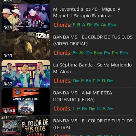
Mi Juventud a los 40 - Miguel y
Miguel ft Serapio Ramirez
(Laberinto) - VIDEO OFICIAL
Chords:
E
B
A
G
E
A
E
b
b
b
bm
3:18
BANDA MS - EL COLOR DE TUS OJOS
(VIDEO OFICIAL)
Chords:
E
A
D
B
F
C
E
b
b
b
bm
m
m
bm
3:33
La Séptima Banda - Se Va Muriendo
Mi Alma
Chords:
D
F
B
C
E
D
G
m
b
m
3:57
BANDA MS - A MI ME ESTA
DOLIENDO (LETRA)
Chords:
C
F
B
G
D
A
A
b
m
m
3:47
BANDA MS - EL COLOR DE TUS OJOS
(LETRA)