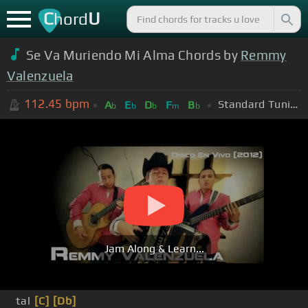
C
U
hord
Se Va Muriendo Mi Alma Chords by
Remmy
Valenzuela
112.45
bpm
Standard Tuning (EADGBE)
A
E
D
F
B
b
b
b
m
b
Jam Along & Learn...
tal
[C]
[Db]