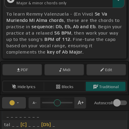
Major & minor chords only
To learn Remmy Valenzuela - (En Vivo)
Se Va
Muriendo Mi Alma chords
, these are the chords to
practise in
sequence: Db, Eb, Ab and Eb
. Begin your
practice at a relaxed
56 BPM
, then work your way
up to the song's
BPM of 112
. Fine-tune the capo
based on your vocal range, ensuring it
complements the
key of Ab Major
.
PDF
Midi
Edit
Hide lyrics
Blocks
Traditional
Autoscroll
_ _ _ _ _ _ _ _
tal _ _
[C]
_ _ _
[Db]
_