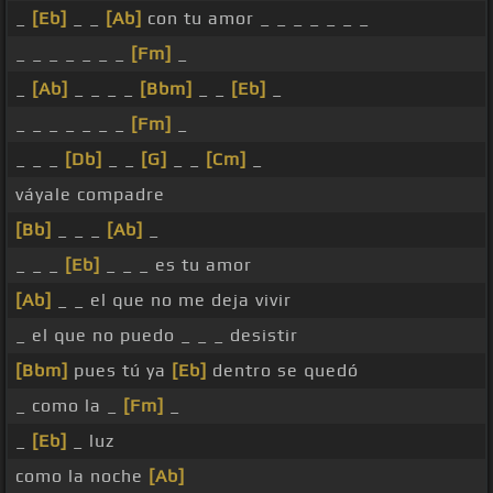
_
[Eb]
_ _
[Ab]
con tu amor _ _ _ _ _ _ _
_ _ _ _ _ _ _
[Fm]
_
_
[Ab]
_ _ _ _
[Bbm]
_ _
[Eb]
_
_ _ _ _ _ _ _
[Fm]
_
_ _ _
[Db]
_ _
[G]
_ _
[Cm]
_
váyale compadre
[Bb]
_ _ _
[Ab]
_
_ _ _
[Eb]
_ _ _ es tu amor
[Ab]
_ _ el que no me deja vivir
_ el que no puedo _ _ _ desistir
[Bbm]
pues tú ya
[Eb]
dentro se quedó
_ como la _
[Fm]
_
_
[Eb]
_ luz
como la noche
[Ab]