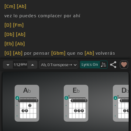
[Cm]
[Ab]
vez lo puedes complacer por ahí
[D]
[Fm]
[Db]
[Ab]
[Eb]
[Ab]
[G]
[Ab]
por pensar
[Gbm]
que no
[Ab]
volverás
conmigo
Lyrics
On
112
BPM
saber
[Gm]
que tú ya
[Ab]
tienes
[Ebm]
abrigo
A
E
D
b
b
b
4
6
4
1
1
1
1
1
1
1
1
1
1
1
2
3
4
2
3
4
2
3