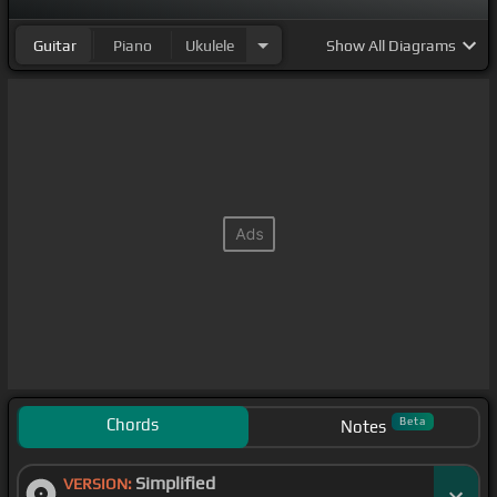
Guitar
Piano
Ukulele
Show
All Diagrams
Chords
Beta
Notes
Simplified
VERSION: