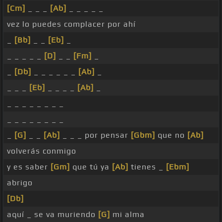
[Cm]
_ _ _
[Ab]
_ _ _ _ _
vez lo puedes complacer por ahí
_
[Bb]
_ _
[Eb]
_
_ _ _ _ _
[D]
_ _
[Fm]
_
_
[Db]
_ _ _ _ _ _
[Ab]
_
_ _ _
[Eb]
_ _ _ _
[Ab]
_
_ _ _ _ _ _ _ _
_ _ _ _ _ _ _ _
_
[G]
_ _
[Ab]
_ _ _ por pensar
[Gbm]
que no
[Ab]
volverás conmigo
y es saber
[Gm]
que tú ya
[Ab]
tienes _
[Ebm]
abrigo
[Db]
aquí _ se va muriendo
[G]
mi alma