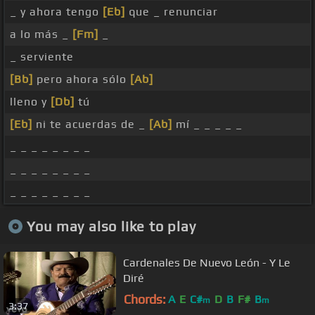
_ y ahora tengo
[Eb]
que _ renunciar
a lo más _
[Fm]
_
_ serviente
[Bb]
pero ahora sólo
[Ab]
lleno y
[Db]
tú
[Eb]
ni te acuerdas de _
[Ab]
mí _ _ _ _ _
_ _ _ _ _ _ _ _
_ _ _ _ _ _ _ _
_ _ _ _ _ _ _ _
You may also like to play
Cardenales De Nuevo León - Y Le
Diré
Chords:
A
E
C#
D
B
F#
B
m
m
3:37