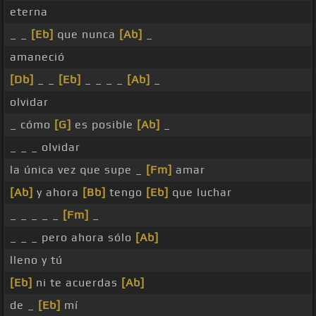
eterna
_ _
[Eb]
que nunca
[Ab]
_
amaneció
[Db]
_ _
[Eb]
_ _ _ _
[Ab]
_
olvidar
_ cómo
[G]
es posible
[Ab]
_
_ _ _ olvidar
la única vez que supe _
[Fm]
amar
[Ab]
y ahora
[Bb]
tengo
[Eb]
que luchar
_ _ _ _ _
[Fm]
_
_ _ _ pero ahora sólo
[Ab]
lleno y tú
[Eb]
ni te acuerdas
[Ab]
de _
[Eb]
mí