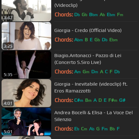
(Videoclip)
Chords:
D
G
B
A
E
F
b
b
bm
b
bm
m
3:47
Giorgia - Credo (Official Video)
Chords:
A
B
E
G
D
E
bm
b
b
bm
3:25
Biagio.Antonacci - Pazzo di Lei
(Concerto S.Siro Live)
Chords:
A
G
D
A
C
F
D
m
m
m
b
5:35
Giorgia - Inevitabile (videoclip) ft.
Eros Ramazzotti
Chords:
C#
B
A
D
E
F#
G#
m
m
m
4:01
Andrea Bocelli & Elisa - La Voce Del
Silenzio
Chords:
E
C
A
G
F
B
F
b
m
b
m
b
5:01