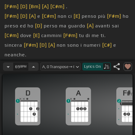
[F#m]
[D]
[Bm]
[A]
[C#m]
.
[F#m]
[D]
[A]
e
[C#m]
non ci
[E]
penso più
[F#m]
ho
preso ed ho
[D]
perso ma guardo
[A]
avanti sai
[C#m]
dove
[E]
cammini
[F#m]
tu di me ti.
sincera
[F#m]
[D]
[A]
non sono i numeri
[C#]
e
neanche.
[C#]
e non è comoda
[F#m]
nella
[D]
tesa che hai
Lyrics
On
69
BPM
[A]
nell'istante.
[C#]
in cui sai
[F#m]
che l'amore che
[D]
corre
[A]
D
A
F#
non ti
[C#]
perdere
[B]
impara anche a
[F#m]
dire
1
1
2
di no
[D]
[Bm]
di
[A]
no .
1
1
1
1
2
1
2
3
[G#m]
di
[F#m]
tempo ne ho.
3
2
3
[C#m]
che non ritornano
[F#m]
ma va bene lo
[D]
stesso
[Bm]
se la mia
[A]
dignità
[C#m]
è ancora.