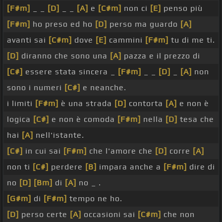
[F#m]
_ _
[D]
_ _
[A]
e
[C#m]
non ci
[E]
penso più
[F#m]
ho preso ed ho
[D]
perso ma guardo
[A]
avanti sai
[C#m]
dove
[E]
cammini
[F#m]
tu di me ti.
[D]
diranno che sono una
[A]
pazza e il prezzo di
[C#]
essere stata sincera _
[F#m]
_ _
[D]
_
[A]
non
sono i numeri
[C#]
e neanche.
i limiti
[F#m]
è una strada
[D]
contorta
[A]
e non è
logica
[C#]
e non è comoda
[F#m]
nella
[D]
tesa che
hai
[A]
nell'istante.
[C#]
in cui sai
[F#m]
che l'amore che
[D]
corre
[A]
non ti
[C#]
perdere
[B]
impara anche a
[F#m]
dire di
no
[D]
[Bm]
di
[A]
no _ .
[G#m]
di
[F#m]
tempo ne ho.
[D]
perso certe
[A]
occasioni sai
[C#m]
che non