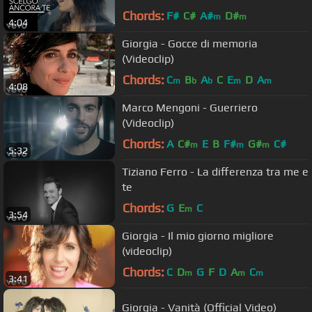
Chords:
F#
C#
A#
D#
m
m
4:04
Giorgia - Gocce di memoria
(Videoclip)
Chords:
C
B
A
C
E
D
A
m
b
b
m
m
4:08
Marco Mengoni - Guerriero
(Videoclip)
Chords:
A
C#
E
B
F#
G#
C#
m
m
m
5:32
Tiziano Ferro - La differenza tra me e
te
Chords:
G
E
C
m
3:54
Giorgia - Il mio giorno migliore
(videoclip)
Chords:
C
D
G
F
D
A
C
m
m
m
3:41
Giorgia - Vanità (Official Video)