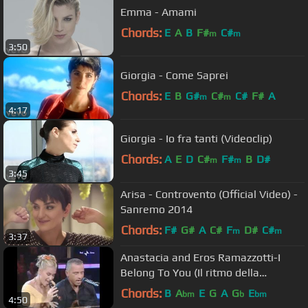
Emma - Amami
Chords:
E
A
B
F#
C#
m
m
3:50
Giorgia - Come Saprei
Chords:
E
B
G#
C#
C#
F#
A
m
m
4:17
Giorgia - Io fra tanti (Videoclip)
Chords:
A
E
D
C#
F#
B
D#
m
m
3:45
Arisa - Controvento (Official Video) -
Sanremo 2014
Chords:
F#
G#
A
C#
F
D#
C#
m
m
3:37
Anastacia and Eros Ramazzotti-I
Belong To You (Il ritmo della
passione) Live at Domenica 2006
Chords:
B
A
E
G
A
G
E
bm
b
bm
4:50