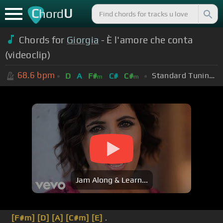
C
U
hord
Chords for
Giorgia
- È l'amore che conta
(videoclip)
68.6
bpm
Standard Tuning (EADGBE)
D
A
F#
C#
C#
m
m
Jam Along & Learn...
[F#m]
[D]
[A]
[C#m]
[E]
.