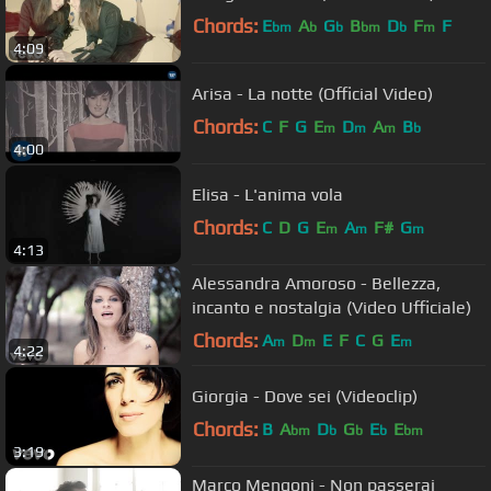
Chords:
E
A
G
B
D
F
F
bm
b
b
bm
b
m
4:09
Arisa - La notte (Official Video)
Chords:
C
F
G
E
D
A
B
m
m
m
b
4:00
Elisa - L'anima vola
Chords:
C
D
G
E
A
F#
G
m
m
m
4:13
Alessandra Amoroso - Bellezza,
incanto e nostalgia (Video Ufficiale)
Chords:
A
D
E
F
C
G
E
m
m
m
4:22
Giorgia - Dove sei (Videoclip)
Chords:
B
A
D
G
E
E
bm
b
b
b
bm
3:19
Marco Mengoni - Non passerai