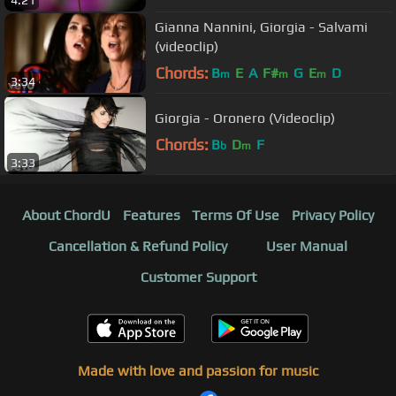
4:21
Gianna Nannini, Giorgia - Salvami
(videoclip)
Chords:
B
E
A
F#
G
E
D
m
m
m
3:34
Giorgia - Oronero (Videoclip)
Chords:
B
D
F
b
m
3:33
About ChordU
Features
Terms Of Use
Privacy Policy
Cancellation & Refund Policy
User Manual
Customer Support
Made with love and passion for music