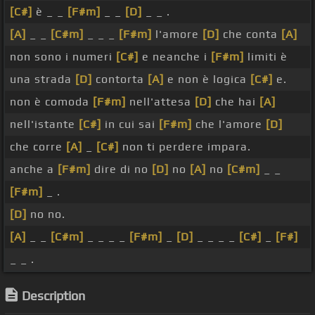
[C#]
è _ _
[F#m]
_ _
[D]
_ _ .
[A]
_ _
[C#m]
_ _ _
[F#m]
l'amore
[D]
che conta
[A]
non sono i numeri
[C#]
e neanche i
[F#m]
limiti è
una strada
[D]
contorta
[A]
e non è logica
[C#]
e.
non è comoda
[F#m]
nell'attesa
[D]
che hai
[A]
nell'istante
[C#]
in cui sai
[F#m]
che l'amore
[D]
che corre
[A]
_
[C#]
non ti perdere impara.
anche a
[F#m]
dire di no
[D]
no
[A]
no
[C#m]
_ _
[F#m]
_ .
[D]
no no.
[A]
_ _
[C#m]
_ _ _ _
[F#m]
_
[D]
_ _ _ _
[C#]
_
[F#]
_ _ .
Description