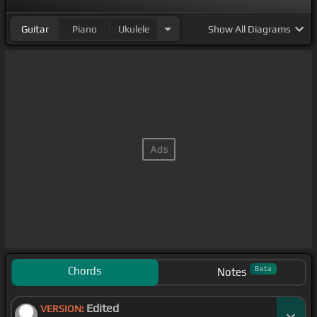
Guitar
Piano
Ukulele
Show
All Diagrams
Chords
Beta
Notes
Edited
VERSION: