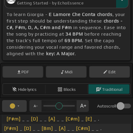
Getting Started - by EchoEssence
To learn Giorgia -
E Lamore Che Conta chords
, your
first step should be understanding these
chords -
C#, F#m, D, A, C#m and F#m
in sequence. Ease into
the song by practicing at
34 BPM
before reaching
the track's full tempo of
69 BPM
. Set the capo
considering your vocal range and favored chords,
aligned with the
key: A Major
.
PDF
Midi
Edit
Hide lyrics
Blocks
Traditional
Autoscroll
[F#m]
_ _
[D]
_ _
[A]
_ _
[C#m]
_
[E]
_ .
[F#m]
_
[D]
_ _
[Bm]
_
[A]
_ _
[C#m]
_ _ .