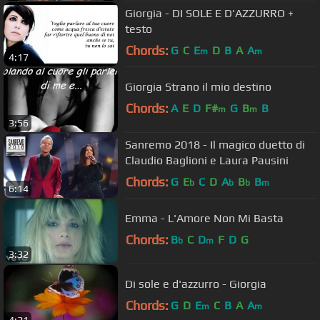
Giorgia - DI SOLE E D'AZZURRO +
testo
Chords:
G
C
E
D
B
A
A
m
m
4:17
Giorgia Strano il mio destino
Chords:
A
E
D
F#
G
B
B
m
m
3:56
Sanremo 2018 - Il magico duetto di
Claudio Baglioni e Laura Pausini
Chords:
G
E
C
D
A
B
B
b
b
b
m
6:14
Emma - L'Amore Non Mi Basta
Chords:
B
C
D
F
D
G
b
m
3:32
Di sole e d'azzurro - Giorgia
Chords:
G
D
E
C
B
A
A
m
m