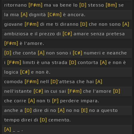
ritornano
[F#m]
ma va bene lo
[D]
stesso
[Bm]
se
la mia
[A]
dignità
[C#m]
è ancora.
giovane
[F#m]
di me ti diranno
[D]
che non sono
[A]
ambiziosa e il prezzo di
[C#]
amare senza pretesa
[F#m]
è l'amore.
[D]
che conta
[A]
non sono i
[C#]
numeri e neanche
i
[F#m]
limiti è una strada
[D]
contorta
[A]
e non è
logica
[C#]
e non è.
comoda
[F#m]
nell
[D]
'attesa che hai
[A]
nell'istante
[C#]
in cui sai
[F#m]
che l'amore
[D]
che corre
[A]
non ti
[F]
perdere impara.
anche a
[D]
dire di no
[A]
no no
[E]
no a questo
tempo direi di
[D]
cemento.
[A]
_ _ .