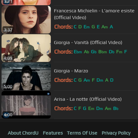
3:21
Francesca Michielin - L'amore esiste
(Official Video)
Chords:
C
D
E
G
E
A
A
m
m
3:37
Giorgia - Vanità (Official Video)
Chords:
E
A
G
B
D
F
F
bm
b
b
bm
b
m
4:09
Giorgia - Marzo
Chords:
C
G
A
F
D
A
D
m
m
5:00
Arisa - La notte (Official Video)
Chords:
C
F
G
E
D
A
B
m
m
m
b
4:00
About ChordU
Features
Terms Of Use
Privacy Policy