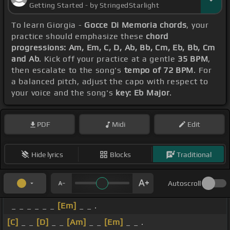
Getting Started - by StringedStarlight
To learn Giorgia -
Gocce Di Memoria chords
, your
practice should emphasize these
chord
progressions: Am, Em, C, D, Ab, Bb, Cm, Eb, Bb, Cm
and Ab
. Kick off your practice at a gentle
35 BPM
,
then escalate to the song's
tempo of 72 BPM
. For
a balanced pitch, adjust the capo with respect to
your voice and the song's
key: Eb Major
.
PDF
Midi
Edit
Hide lyrics
Blocks
Traditional
Autoscroll
_ _ _ _ _ _
[Em]
_ _ .
[C]
_ _
[D]
_ _
[Am]
_ _
[Em]
_ _ .