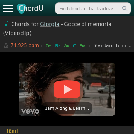
C
U
hord
Chords for
Giorgia
- Gocce di memoria
(Videoclip)
71.925
bpm
Standard Tuning (EADGBE)
C
B
A
C
E
m
b
b
m
Jam Along & Learn...
[Em]
.