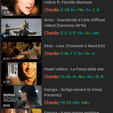
Video) ft. Fiorella Mannoia
Chords:
D
C#
B
F#
E
C
B
m
m
m
3:18
Arisa - Guardando il Cielo (Official
Video) [Sanremo 2016]
Chords:
D
G
A
E
F#
E
G#
m
m
m
4:17
Elisa - Luce (Tramonti a Nord Est)
Chords:
D
B
F
C
B
D
G
b
m
m
4:25
Paolo Vallesi - La Forza della vita
Chords:
D
G
A
B
A
E
B
b
b
b
bm
bm
b
4:36
Giorgia - Scelgo ancora te (Vevo
Presents)
Chords:
F#
C#
A#
D#
m
m
4:04
Giorgia - Il mio giorno migliore