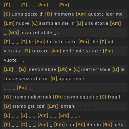
[C]
_ _
[D]
_ _
[Am]
_ _
[Em]
_ .
[C]
Sono gocce di
[D]
memoria
[Am]
queste lacrime
[Em]
nuove
[C]
siamo anime in
[D]
una storia
[Am]
_
[Em]
incancellabile _ .
[C]
_ _
[D]
le
[Am]
infinite volte
[Em]
che
[C]
mi
verrai a
[D]
cercare
[Am]
nelle mie stanze
[Em]
vuote _ .
[Eb]
_
[G]
inestimabile
[Db]
e
[C]
inafferrabile
[D]
la
tua assenza che mi
[G]
appartiene.
_ _ _
[Em]
_ .
[G]
siamo indivisibili
[Db]
siamo uguali e
[C]
fragili
[D]
siamo già così
[Em]
lontani _ _ _ _ .
[C]
_ _
[D]
_ _
[Am]
_ _
[Em]
_ _ .
[C]
_ _
[D]
_ _
[Am]
_
[Cm]
con
[Ab]
il gelo
[Bb]
nella