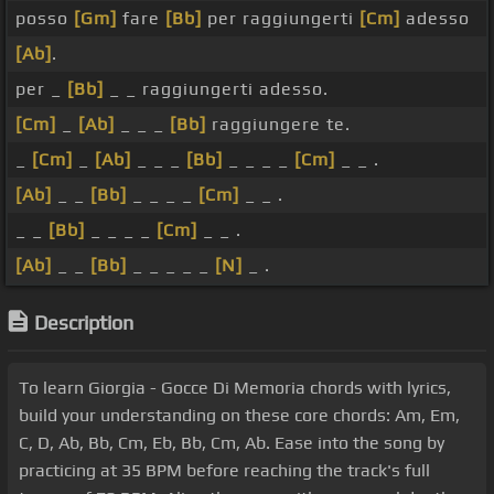
posso
[Gm]
fare
[Bb]
per raggiungerti
[Cm]
adesso
[Ab]
.
per _
[Bb]
_ _ raggiungerti adesso.
[Cm]
_
[Ab]
_ _ _
[Bb]
raggiungere te.
_
[Cm]
_
[Ab]
_ _ _
[Bb]
_ _ _ _
[Cm]
_ _ .
[Ab]
_ _
[Bb]
_ _ _ _
[Cm]
_ _ .
_ _
[Bb]
_ _ _ _
[Cm]
_ _ .
[Ab]
_ _
[Bb]
_ _ _ _ _
[N]
_ .
Description
To learn Giorgia - Gocce Di Memoria chords with lyrics,
build your understanding on these core chords: Am, Em,
C, D, Ab, Bb, Cm, Eb, Bb, Cm, Ab. Ease into the song by
practicing at 35 BPM before reaching the track's full