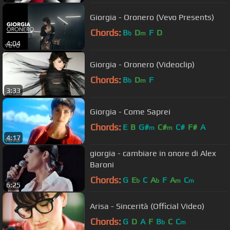
Giorgia - Oronero (Vevo Presents)
Chords:
B
D
F
D
b
m
4:04
Giorgia - Oronero (Videoclip)
Chords:
B
D
F
b
m
3:33
Giorgia - Come Saprei
Chords:
E
B
G#
C#
C#
F#
A
m
m
4:17
giorgia - cambiare in onore di Alex
Baroni
Chords:
G
E
C
A
F
A
C
b
b
m
m
6:25
Arisa - Sincerità (Official Video)
Chords:
G
D
A
F
B
C
C
b
m