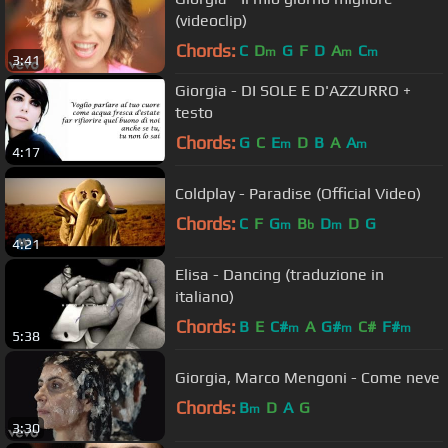
(videoclip)
Chords:
C
D
G
F
D
A
C
m
m
m
3:41
Giorgia - DI SOLE E D'AZZURRO +
testo
Chords:
G
C
E
D
B
A
A
m
m
4:17
Coldplay - Paradise (Official Video)
Chords:
C
F
G
B
D
D
G
m
b
m
4:21
Elisa - Dancing (traduzione in
italiano)
Chords:
B
E
C#
A
G#
C#
F#
m
m
m
5:38
Giorgia, Marco Mengoni - Come neve
Chords:
B
D
A
G
m
3:30