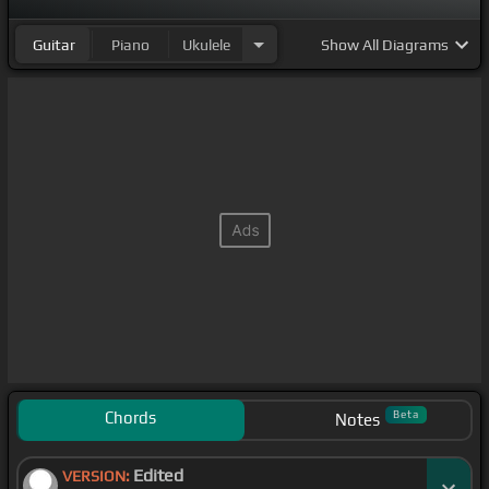
Guitar
Piano
Ukulele
Show
All Diagrams
Chords
Beta
Notes
Edited
VERSION: