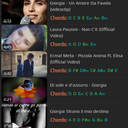
Giorgia - Un Amore Da Favola
(videoclip)
Chords:
G
C
B
E
E
A
B
m
m
m
3:15
Laura Pausini - Non C'è (Official
Video)
Chords:
A
G
D
B
E
m
m
4:45
Ermal Meta - Piccola Anima ft. Elisa
(Official Video)
Chords:
B
F#
D#
C#
A#
D#
E
m
m
3:40
Di sole e d'azzurro - Giorgia
Chords:
G
D
E
C
B
A
A
m
m
4:21
Giorgia Strano il mio destino
Chords:
A
E
D
F#
G
B
B
m
m
3:56