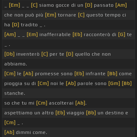
_
[Em]
_ _
[C]
siamo gocce di un
[D]
passato
[Am]
che non può più
[Em]
tornare
[C]
questo tempo ci
ha
[D]
tradito _ .
[Am]
_ _
[Em]
inafferrabile
[Eb]
racconterò di
[G]
te
_ .
[Db]
inventerò
[C]
per te
[D]
quello che non
abbiamo.
[Cm]
le
[Ab]
promesse sono
[Eb]
infrante
[Bb]
come
pioggia su di
[Cm]
noi le
[Ab]
parole sono
[Gm]
[Bb]
stanche.
so che tu mi
[Cm]
ascolterai
[Ab]
.
aspettiamo un altro
[Eb]
viaggio
[Bb]
un destino e
[Cm]
_ .
[Ab]
dimmi come.