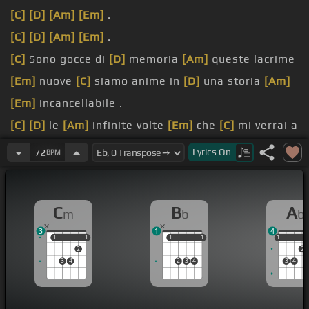
[C]
[D]
[Am]
[Em]
.
[C]
[D]
[Am]
[Em]
.
[C]
Sono gocce di
[D]
memoria
[Am]
queste lacrime
[Em]
nuove
[C]
siamo anime in
[D]
una storia
[Am]
[Em]
incancellabile .
[C]
[D]
le
[Am]
infinite volte
[Em]
che
[C]
mi verrai a
[D]
cercare
[Am]
nelle mie stanze
[Em]
vuote .
Lyrics
On
72
BPM
[Eb]
[G]
inestimabile
[Db]
e
[C]
inafferrabile
[D]
la
tua assenza che mi
[G]
appartiene.
C
B
A
m
b
b
[G]
siamo indivisibili
[Db]
siamo uguali e
[C]
fragili
3
1
4
[D]
siamo già così
[Em]
lontani .
1
1
1
1
1
1
1
1
1
1
2
2
[C]
[D]
[Am]
[Em]
.
3
4
2
3
4
3
4