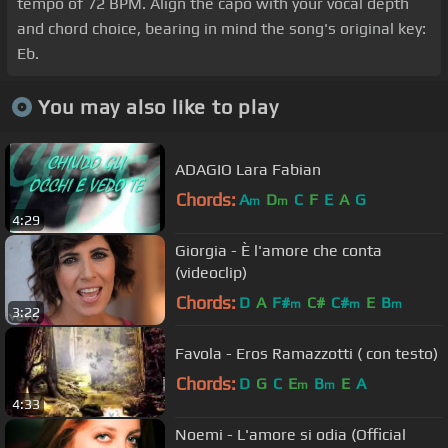
tempo of 72 BPM. Align the capo with your vocal depth
and chord choice, bearing in mind the song's original key:
Eb.
You may also like to play
ADAGIO Lara Fabian
Chords:
A
D
C
F
E
A
G
m
m
4:29
Giorgia - È l'amore che conta
(videoclip)
Chords:
D
A
F#
C#
C#
E
B
m
m
m
3:22
Favola - Eros Ramazzotti ( con testo)
Chords:
D
G
C
E
B
E
A
m
m
4:33
Noemi - L'amore si odia (Official