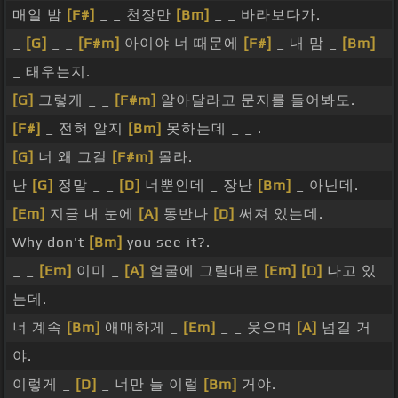
매일 밤
[F#]
_ _ 천장만
[Bm]
_ _ 바라보다가.
_
[G]
_ _
[F#m]
아이야 너 때문에
[F#]
_ 내 맘 _
[Bm]
_ 태우는지.
[G]
그렇게 _ _
[F#m]
알아달라고 문지를 들어봐도.
[F#]
_ 전혀 알지
[Bm]
못하는데 _ _ .
[G]
너 왜 그걸
[F#m]
몰라.
난
[G]
정말 _ _
[D]
너뿐인데 _ 장난
[Bm]
_ 아닌데.
[Em]
지금 내 눈에
[A]
동반나
[D]
써져 있는데.
Why don't
[Bm]
you see it?.
_ _
[Em]
이미 _
[A]
얼굴에 그릴대로
[Em]
[D]
나고 있
는데.
너 계속
[Bm]
애매하게 _
[Em]
_ _ 웃으며
[A]
넘길 거
야.
이렇게 _
[D]
_ 너만 늘 이럴
[Bm]
거야.