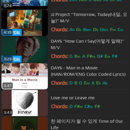
bm
bm
bm
b
b
b
3:24
JJ Project "Tomorrow, Today(내일, 오
늘)" M/V
Chords:
A
G
B
D
G
F
C
b
b
bm
b
bm
m
m
4:35
DAY6 "How Can I Say(어떻게 말해)"
M/V
Chords:
G
B
A
F#
G#
E
F#
m
m
m
3:23
DAY6 - Man in a Movie
(HAN/ROM/ENG Color Coded Lyrics)
Chords:
D
B
G
E
A
E
A
m
b
b
3:47
Love me or Leave me
Chords:
D
F#
C#
F#
m
m
3:43
한 페이지가 될 수 있게 Time of Our
Life