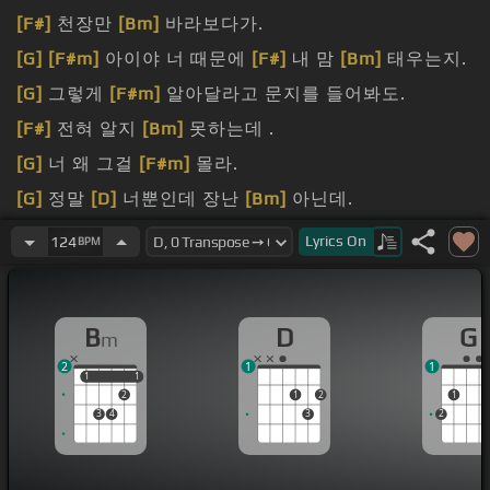
[F#]
천장만
[Bm]
바라보다가.
[G]
[F#m]
아이야 너 때문에
[F#]
내 맘
[Bm]
태우는지.
[G]
그렇게
[F#m]
알아달라고 문지를 들어봐도.
[F#]
전혀 알지
[Bm]
못하는데 .
[G]
너 왜 그걸
[F#m]
몰라.
[G]
정말
[D]
너뿐인데 장난
[Bm]
아닌데.
눈에
[A]
동반나
[D]
써져 있는데.
Lyrics
On
124
BPM
B
D
G
m
2
1
1
1
1
1
1
2
1
2
1
3
4
3
2