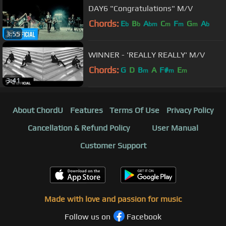
DAY6 "Congratulations" M/V
Chords:
E
B
A
C
F
G
A
b
b
bm
m
m
m
b
3:55
WINNER - 'REALLY REALLY' M/V
Chords:
G
D
B
A
F#
E
m
m
m
3:41
About ChordU
Features
Terms Of Use
Privacy Policy
Cancellation & Refund Policy
User Manual
Customer Support
Made with love and passion for music
Follow us on
Facebook