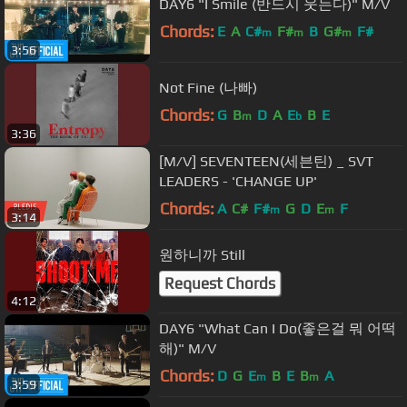
DAY6 "I Smile (반드시 웃는다)" M/V
Chords:
E
A
C#
F#
B
G#
F#
m
m
m
3:56
Not Fine (나빠)
Chords:
G
B
D
A
E
B
E
m
b
3:36
[M/V] SEVENTEEN(세븐틴) _ SVT
LEADERS - 'CHANGE UP'
Chords:
A
C#
F#
G
D
E
F
m
m
3:14
원하니까 Still
Request Chords
4:12
DAY6 "What Can I Do(좋은걸 뭐 어떡
해)" M/V
Chords:
D
G
E
B
E
B
A
m
m
3:59