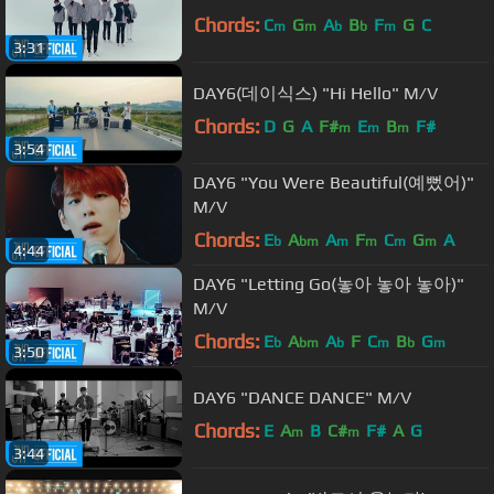
Chords:
C
G
A
B
F
G
C
m
m
b
b
m
3:31
DAY6(데이식스) "Hi Hello" M/V
Chords:
D
G
A
F#
E
B
F#
m
m
m
3:54
DAY6 "You Were Beautiful(예뻤어)"
M/V
Chords:
E
A
A
F
C
G
A
b
bm
m
m
m
m
4:44
DAY6 "Letting Go(놓아 놓아 놓아)"
M/V
Chords:
E
A
A
F
C
B
G
b
bm
b
m
b
m
3:50
DAY6 "DANCE DANCE" M/V
Chords:
E
A
B
C#
F#
A
G
m
m
3:44