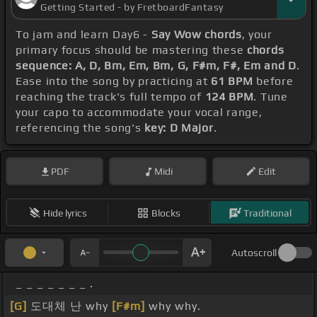
Getting Started - by FretboardFantasy
To jam and learn Day6 -
Say Wow chords
, your
primary focus should be mastering these
chords
sequence: A, D, Bm, Em, Bm, G, F#m, F#, Em and D
.
Ease into the song by practicing at
61 BPM
before
reaching the track's full tempo of
124 BPM
. Tune
your capo to accommodate your vocal range,
referencing the song's
key: D Major
.
PDF
Midi
Edit
Hide lyrics
Blocks
Traditional
Autoscroll
_ _ _ _ _ _ _ .
[G]
도대체 난 why
[F#m]
why why.