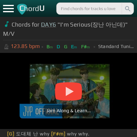
C
U
hord
Chords for
DAY6
"I'm Serious(장난 아닌데)"
M/V
123.85
bpm
Standard Tuning (EADGBE)
B
D
G
E
F#
m
m
m
Jam Along & Learn...
[G]
도대체 난 why
[F#m]
why why.