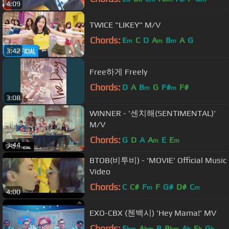
4:09
TWICE "LIKEY" M/V
Chords:
E
C
D
A
B
A
G
m
m
m
3:42
Free하게 Freely
Chords:
D
A
B
G
F#
F#
m
m
3:08
WINNER - '센치해(SENTIMENTAL)'
M/V
Chords:
G
D
A
A
E
E
m
m
3:44
BTOB(비투비) - 'MOVIE' Official Music
Video
Chords:
C
C#
F
F
G#
D#
C
m
m
4:00
EXO-CBX (첸백시) 'Hey Mama!' MV
Chords:
E
A
B
B
A
E
G