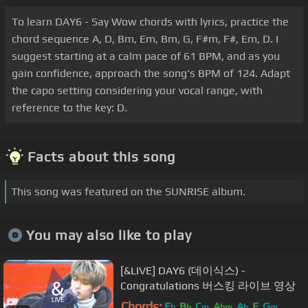
To learn DAY6 - Say Wow chords with lyrics, practice the
chord sequence A, D, Bm, Em, Bm, G, F#m, F#, Em, D. I
suggest starting at a calm pace of 61 BPM, and as you
gain confidence, approach the song's BPM of 124. Adapt
the capo setting considering your vocal range, with
reference to the key: D.
Facts about this song
This song was featured on the SUNRISE album.
You may also like to play
[&LIVE] DAY6 (데이식스) -
Congratulations 버스킹 라이브 영상
Chords:
E
B
C
A
A
F
G
b
b
m
bm
b
m