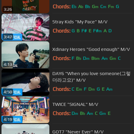
Chords:
E
A
B
G
C
F
G
b
b
b
m
m
m
3:26
Stray Kids "My Pace" M/V
Chords:
G
B
F#
E
F#
A
D
m
3:47
Xdinary Heroes "Good enough" M/V
Chords:
F
B
D
B
A
G
C
b
m
bm
m
m
4:13
DAY6 "When you love someone(그렇
더라고요)" M/V
Chords:
C
E
F
D
G
E
A
m
m
m
4:50
TWICE "SIGNAL" M/V
Chords:
D
B
A
C
G
E
m
b
m
m
4:19
GOT7 "Never Ever" M/V