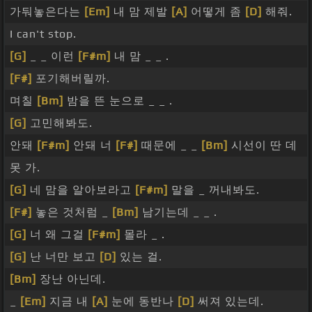
가둬놓은다는
[Em]
내 맘 제발
[A]
어떻게 좀
[D]
해줘.
I can't stop.
[G]
_ _ 이런
[F#m]
내 맘 _ _ .
[F#]
포기해버릴까.
며칠
[Bm]
밤을 뜬 눈으로 _ _ .
[G]
고민해봐도.
안돼
[F#m]
안돼 너
[F#]
때문에 _ _
[Bm]
시선이 딴 데
못 가.
[G]
네 맘을 알아보라고
[F#m]
말을 _ 꺼내봐도.
[F#]
놓은 것처럼 _
[Bm]
남기는데 _ _ .
[G]
너 왜 그걸
[F#m]
몰라 _ .
[G]
난 너만 보고
[D]
있는 걸.
[Bm]
장난 아닌데.
_
[Em]
지금 내
[A]
눈에 동반나
[D]
써져 있는데.