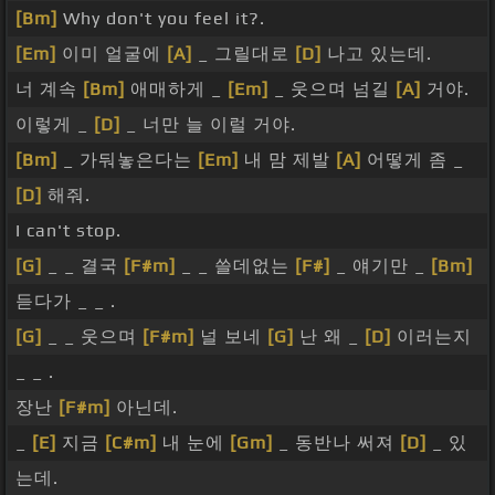
[Bm]
Why don't you feel it?.
[Em]
이미 얼굴에
[A]
_ 그릴대로
[D]
나고 있는데.
너 계속
[Bm]
애매하게 _
[Em]
_ 웃으며 넘길
[A]
거야.
이렇게 _
[D]
_ 너만 늘 이럴 거야.
[Bm]
_ 가둬놓은다는
[Em]
내 맘 제발
[A]
어떻게 좀 _
[D]
해줘.
I can't stop.
[G]
_ _ 결국
[F#m]
_ _ 쓸데없는
[F#]
_ 얘기만 _
[Bm]
듣다가 _ _ .
[G]
_ _ 웃으며
[F#m]
널 보네
[G]
난 왜 _
[D]
이러는지
_ _ .
장난
[F#m]
아닌데.
_
[E]
지금
[C#m]
내 눈에
[Gm]
_ 동반나 써져
[D]
_ 있
는데.