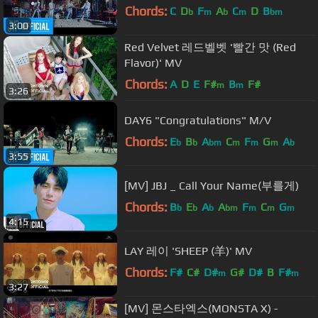
Chords:
C
D
F
A
C
D
B
b
m
b
m
bm
3:00
Red Velvet 레드벨벳 '빨간 맛 (Red
Flavor)' MV
Chords:
A
D
E
F#
B
F#
m
m
3:26
DAY6 "Congratulations" M/V
Chords:
E
B
A
C
F
G
A
b
b
bm
m
m
m
b
3:55
[MV] JBJ _ Call Your Name(부를게)
Chords:
B
E
A
A
F
C
G
b
b
b
bm
m
m
m
4:15
LAY 레이 'SHEEP (羊)' MV
Chords:
F#
C#
D#
G#
D#
B
F#
m
m
3:27
[MV] 몬스타엑스(MONSTA X) -