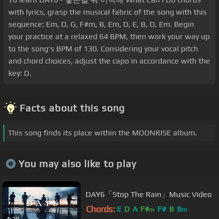
with lyrics, grasp the musical fabric of the song with this
sequence: Em, D, G, F#m, B, Em, D, E, B, D, Em. Begin
your practice at a relaxed 64 BPM, then work your way up
to the song's BPM of 130. Considering your vocal pitch
and chord choices, adjust the capo in accordance with the
key: D.
Facts about this song
This song finds its place within the MOONRISE album.
You may also like to play
DAY6「Stop The Rain」Music Video
Chords:
E
D
A
F#
F#
B
B
m
m