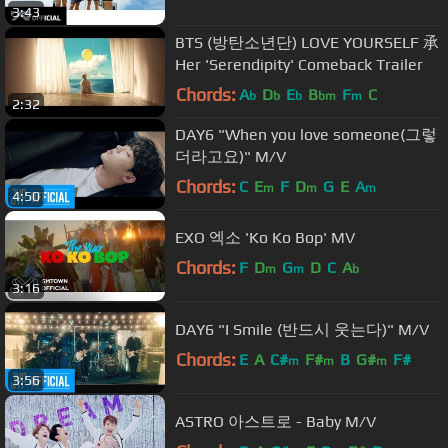
3:43
BTS (방탄소년단) LOVE YOURSELF 承
Her 'Serendipity' Comeback Trailer
Chords:
A
D
E
B
F
C
b
b
b
bm
m
2:32
DAY6 "When you love someone(그렇
더라고요)" M/V
Chords:
C
E
F
D
G
E
A
m
m
m
4:50
EXO 엑소 'Ko Ko Bop' MV
Chords:
F
D
G
D
C
A
m
m
b
3:16
DAY6 "I Smile (반드시 웃는다)" M/V
Chords:
E
A
C#
F#
B
G#
F#
m
m
m
3:56
ASTRO 아스트로 - Baby M/V