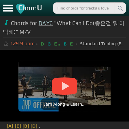
C
U
hord
Chords for
DAY6
"What Can I Do(좋은걸 뭐 어
떡해)" M/V
129.9
bpm
Standard Tuning (EADGBE)
D
G
E
B
E
m
Jam Along & Learn...
[A]
[E]
[B]
[D]
.