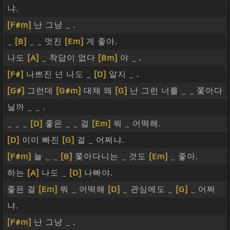
냐.
[F#m]
난 그냥 _ .
_
[B]
_ _ 멋진
[Em]
게 좋아.
나도
[A]
_ 착답이 없다
[Bm]
야 _ .
[F#]
나쁘진 넌 나도 _
[D]
알지 _ .
[G#]
그런데
[G#m]
대체 왜
[G]
난 그런 너를 _ _ 쫓아다
닐까 _ _ .
_ _ _
[D]
좋은 _ _ 걸
[Em]
뭐 _ 어떡해.
[D]
이미 빠진
[G]
걸 _ 어쩌냐.
[F#m]
늘 _ _
[B]
쫓아다니는 _ 것도
[Em]
_ 좋아.
하는
[A]
나도 _
[D]
나빠야.
좋은 걸
[Em]
뭐 _ 어떡해
[D]
_ 관심에도 _
[G]
_ 어쩌
냐.
[F#m]
난 그냥 _ .