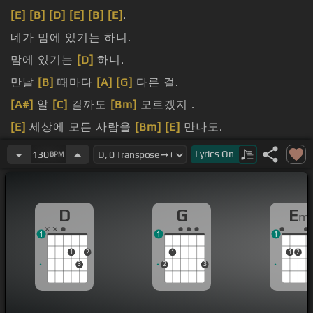
[E]
[B]
[D]
[E]
[B]
[E]
.
네가 맘에 있기는 하니.
맘에 있기는
[D]
하니.
만날
[B]
때마다
[A]
[G]
다른 걸.
[A#]
알
[C]
걸까도
[Bm]
모르겠지 .
[E]
세상에 모든 사람을
[Bm]
[E]
만나도.
내게
[E]
내 줄 시간은 없는
[D]
걸.
Lyrics
On
130
BPM
D
G
E
m
1
1
1
1
2
1
1
2
3
2
3