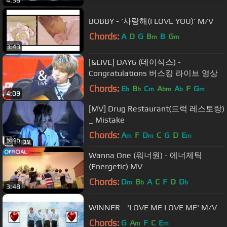
4:38
BOBBY - ‘사랑해(I LOVE YOU)’ M/V
Chords:
A
D
G
B
B
G
m
m
3:43
[&LIVE] DAY6 (데이식스) -
Congratulations 버스킹 라이브 영상
Chords:
E
B
C
A
A
F
G
b
b
m
bm
b
m
4:09
[MV] Drug Restaurant(드럭 레스토랑)
_ Mistake
Chords:
A
F
D
C
G
D
E
m
m
m
5:46
Wanna One (워너원) - 에너제틱
(Energetic) MV
Chords:
D
B
A
C
F
D
D
m
b
b
3:48
WINNER - 'LOVE ME LOVE ME' M/V
Chords:
G
A
F
C
E
m
m