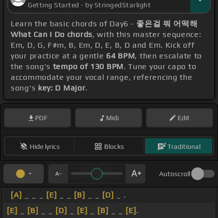
Getting Started - by StringedStarlight
Learn the basic chords of Day6 -
좋은걸 뭐 어떡해
What Can I Do chords
, with this master sequence:
Em, D, G, F#m, B, Em, D, E, B, D and Em. Kick off
your practice at a gentle
64 BPM
, then escalate to
the song's
tempo of 130 BPM
. Tune your capo to
accommodate your vocal range, referencing the
song's
key: D Major
.
PDF
Midi
Edit
Hide lyrics
Blocks
Traditional
Autoscroll
[A]
_ _ _
[E]
_ _
[B]
_ _
[D]
_ .
[E]
_
[B]
_ _
[D]
_
[E]
_
[B]
_ _
[E]
.