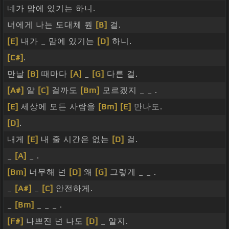
네가 맘에 있기는 하니.
너에게 나는 도대체 뭔
[B]
걸.
[E]
내가 _ 맘에 있기는
[D]
하니.
[C#]
.
만날
[B]
때마다
[A]
_
[G]
다른 걸.
[A#]
알
[C]
걸까도
[Bm]
모르겠지 _ _ .
[E]
세상에 모든 사람을
[Bm]
[E]
만나도.
[D]
.
내게
[E]
내 줄 시간은 없는
[D]
걸.
_
[A]
_ .
[Bm]
너무해 넌
[D]
왜
[G]
그렇게 _ _ .
_
[A#]
_
[C]
안전하게.
_
[Bm]
_ _ _ .
[F#]
나쁘진 넌 나도
[D]
_ 알지.