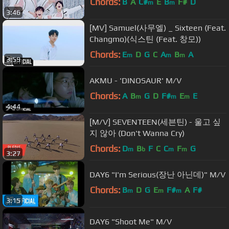
Chords:
B
A
C#
E
B
F#
D
m
m
3:46
[MV] Samuel(사무엘) _ Sixteen (Feat.
Changmo)(식스틴 (Feat. 창모))
Chords:
E
D
G
C
A
B
A
m
m
m
3:59
AKMU - 'DINOSAUR' M/V
Chords:
A
B
G
D
F#
E
E
m
m
m
4:44
[M/V] SEVENTEEN(세븐틴) - 울고 싶
지 않아 (Don't Wanna Cry)
Chords:
D
B
F
C
C
F
G
m
b
m
m
3:27
DAY6 "I'm Serious(장난 아닌데)" M/V
Chords:
B
D
G
E
F#
A
F#
m
m
m
3:15
DAY6 "Shoot Me" M/V