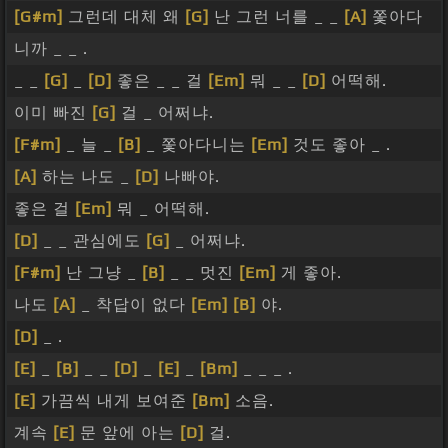
[G#m]
그런데 대체 왜
[G]
난 그런 너를 _ _
[A]
쫓아다
니까 _ _ .
_ _
[G]
_
[D]
좋은 _ _ 걸
[Em]
뭐 _ _
[D]
어떡해.
이미 빠진
[G]
걸 _ 어쩌냐.
[F#m]
_ 늘 _
[B]
_ 쫓아다니는
[Em]
것도 좋아 _ .
[A]
하는 나도 _
[D]
나빠야.
좋은 걸
[Em]
뭐 _ 어떡해.
[D]
_ _ 관심에도
[G]
_ 어쩌냐.
[F#m]
난 그냥 _
[B]
_ _ 멋진
[Em]
게 좋아.
나도
[A]
_ 착답이 없다
[Em]
[B]
야.
[D]
_ .
[E]
_
[B]
_ _
[D]
_
[E]
_
[Bm]
_ _ _ .
[E]
가끔씩 내게 보여준
[Bm]
소음.
계속
[E]
문 앞에 아는
[D]
걸.