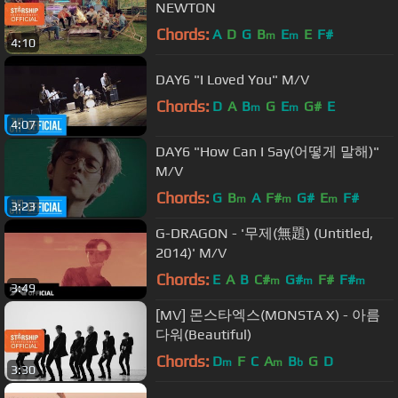
NEWTON
Chords:
A
D
G
B
E
E
F#
m
m
4:10
DAY6 "I Loved You" M/V
Chords:
D
A
B
G
E
G#
E
m
m
4:07
DAY6 "How Can I Say(어떻게 말해)"
M/V
Chords:
G
B
A
F#
G#
E
F#
m
m
m
3:23
G-DRAGON - '무제(無題) (Untitled,
2014)' M/V
Chords:
E
A
B
C#
G#
F#
F#
m
m
m
3:49
[MV] 몬스타엑스(MONSTA X) - 아름
다워(Beautiful)
Chords:
D
F
C
A
B
G
D
m
m
b
3:30