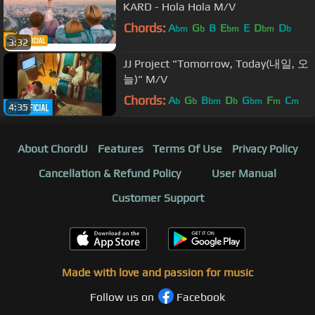
KARD - Hola Hola M/V
Chords:
A
G
B
E
E
D
D
bm
b
bm
bm
b
3:32
JJ Project "Tomorrow, Today(내일, 오
늘)" M/V
Chords:
A
G
B
D
G
F
C
b
b
bm
b
bm
m
m
4:35
About ChordU
Features
Terms Of Use
Privacy Policy
Cancellation & Refund Policy
User Manual
Customer Support
Made with love and passion for music
Follow us on
Facebook